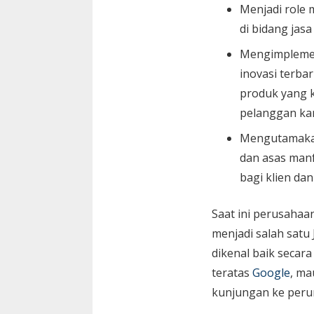
Menjadi role 
di bidang jasa
Mengimplemen
inovasi terbar
produk yang k
pelanggan ka
Mengutamaka
dan asas manf
bagi klien da
Saat ini perusaha
menjadi salah satu
dikenal baik secara
teratas
Google
, ma
kunjungan ke peru