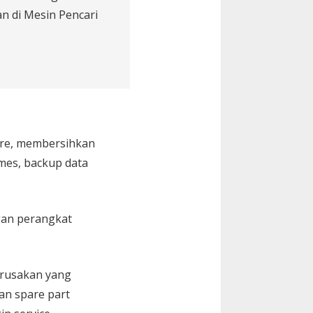
n di Mesin Pencari
are, membersihkan
Games, backup data
gan perangkat
kerusakan yang
an spare part