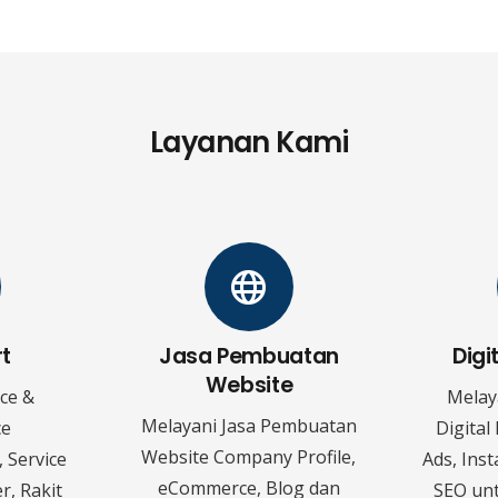
Layanan Kami
rt
Jasa Pembuatan
Digi
Website
ice &
Melay
Melayani Jasa Pembuatan
ce
Digital
Website Company Profile,
 Service
Ads, Ins
eCommerce, Blog dan
r, Rakit
SEO un