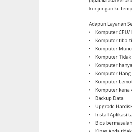
(apabila ada kerusa
kunjungan ke temp
Adapun Layanan Ser
• Komputer CPU/ L
• Komputer tiba-ti
• Komputer Muncu
• Komputer Tidak
• Komputer hanya
• Komputer Hang
• Komputer Lemo
• Komputer kena v
• Backup Data
• Upgrade Hardisk,
• Install Aplikasi
• Bios bermasalah
• Kipas Anda tida