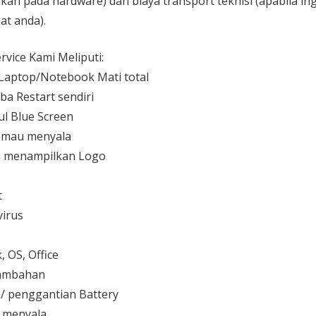
kan pada hardware) dan biaya transport teknisi (apabila ing
at anda).
vice Kami Meliputi:
aptop/Notebook Mati total
ba Restart sendiri
l Blue Screen
 mau menyala
 menampilkan Logo
t
irus
 OS, Office
 tambahan
/ penggantian Battery
k menyala