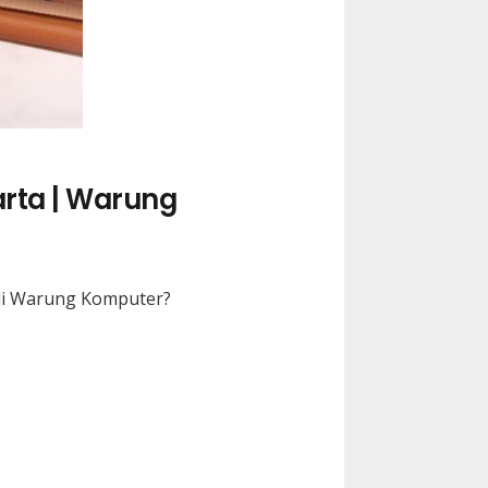
arta | Warung
 di Warung Komputer?