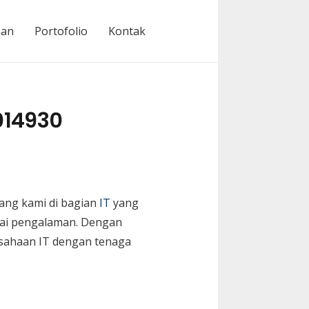
nan
Portofolio
Kontak
014930
ng kami di bagian
IT
yang
yai pengalaman. Dengan
usahaan IT dengan tenaga