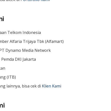
mi
aan Telkom Indonesia
mber Alfaria Trijaya Tbk (Alfamart)
 PT Dynamo Media Network
, Pemda DKI Jakarta
tan
ung (ITB)
ng lainnya, bisa cek di
Klien Kami
mi