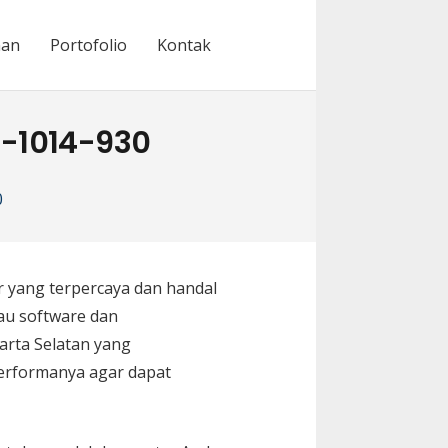
nan
Portofolio
Kontak
1-1014-930
0
r yang terpercaya dan handal
au software dan
rta Selatan yang
erformanya agar dapat