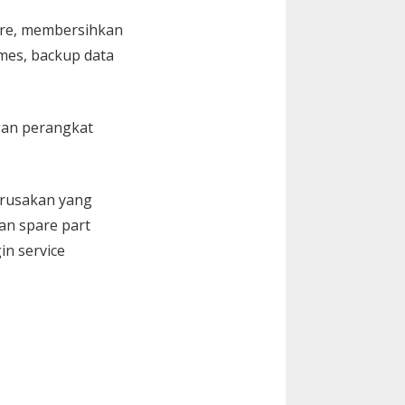
are, membersihkan
Games, backup data
gan perangkat
kerusakan yang
an spare part
in service