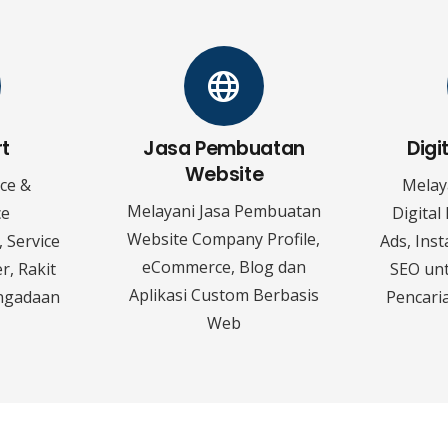
rt
Jasa Pembuatan
Digi
Website
ice &
Melay
Melayani Jasa Pembuatan
ce
Digital
Website Company Profile,
 Service
Ads, Ins
eCommerce, Blog dan
r, Rakit
SEO un
Aplikasi Custom Berbasis
ngadaan
Pencaria
Web