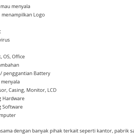
 mau menyala
 menampilkan Logo
t
irus
 OS, Office
 tambahan
/ penggantian Battery
k menyala
or, Casing, Monitor, LCD
g Hardware
 Software
mputer
sama dengan banyak pihak terkait seperti kantor, pabrik 