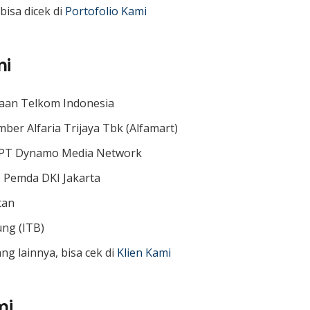
bisa dicek di
Portofolio Kami
mi
aan Telkom Indonesia
mber Alfaria Trijaya Tbk (Alfamart)
 PT Dynamo Media Network
, Pemda DKI Jakarta
tan
ung (ITB)
ng lainnya, bisa cek di
Klien Kami
mi