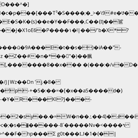
��T³�S����;�_>�\9#e�꣗������ɓ<��N�o�C�
�J�X1oE6�P����۱�!|��/'b�X*?
����ū�9A���E�t��s�)�iA��"-
�[,�������8��x��� �(���:�/v�D�
�Y�R���KI?J���-
�̺�����-8`�����Nvߤ����>�