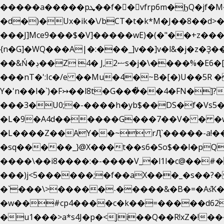
�����a�����pܜ��f��vfrp6m�ϦQ�jf�M����J:�x��-?u��4��5�%@$0 �t-
�d�)�Ux�ik�\/bCΤ�t�k*M�J��8��d>�%
���J]Mce9���$�V]�����wE)�(�"��+z���
{n�G]�WQ���A|�:���_]v��]v�l&�j�z�Ҙ
��&Ń�ڊ��Z 4� J,ޟ2s�
���nT�':Ic�/e ��Mu�4�~B�[�)U��5R
Y�'n��l�`)�F↣��l8t�G���͑��4�FN�
���3�U0;�-����h�yb$��DS�f�Vs5�
�L�9�A4d������G���7��V� � �w�}
�L����Z��AY��~ rԮ`�����-a!�� �
�sq�����_}@X���t��s6�So$��l�pQ
����\��i8����:�-����V_�l1l�c@��#�f
���)j<5������;�f��aX���_�s��?�
�`���\>�����˴�����&�B�=�As͒K
�w��#cp4����c�k��=�����d62�
�u1���>a*s4J�p�<Ji��Q��R!xZ�!��