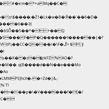
 o\$����;�Ź1�Lk�w�B�:Ř��`��6�D�
�����6��겪
���bSȬ��S��*�!+��Q
 ��S���F�P�Q������ϥ������|�?
�!
ʑ��K� �z��͟пkFZ%AO�?
��M��. q(B����d��N��e���Mo
X�ޚ�>Zd�|&,-
�=���p�\�V������f�[�/
�C�