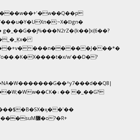
V���u�Y�UXn�;~X�Ɖgn�
1�NA�W�������G��^y7���d��Q8|
sսM߼�o?�R+