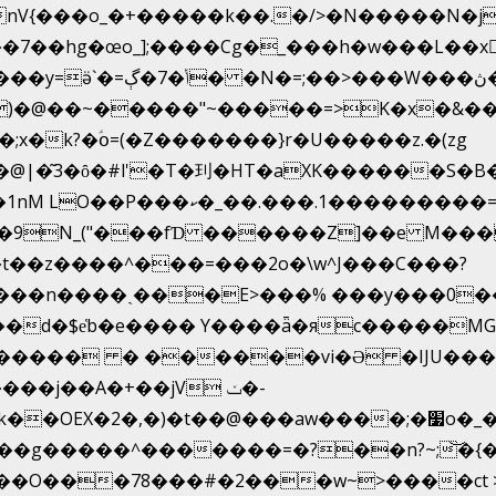
g�œo_];����Cg�_���h�w���L��x�c�p���[�
�e�Y��F���,C��{Ƞ��䣉
)�@��~�����"~�����=>K�x�&���
x�k?�ؑօ=(�Z�������}r�U�����z.�(zg
�@|�͂3�ȏ�#l'�T�㺫�HT�aXK������S�B
�=z �Z��#�n�*��"�)��䑺
.ʳ��9N_("���fƊ ������Z]��e M��
b��t��z����^���=���2o�\w^J���C���?
����� � ������vi�Ə �IJU���-
���j��A�+��jV ݖ�-
����^�������=�?��n?~;͝�{�c�;�s�