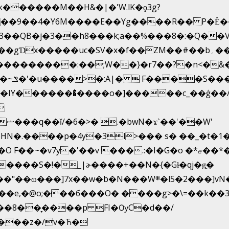
k������M��H&�|�'W.lK�ϙ3g?
�3��QB�j�3��h8���k;a��%���8�:�Q��
f��ZM��#��b؍�� g� _��G��j%���N2rZ�{k��]x{6��?
��*�
�
HN�.����p�4y
�3l>��� s� ��_�t�
 ���.:�I�G�o �*ޏ��*��W;�Ww��CK�۽�� �_��G?
����S�!�_|ɚ����+��N�{�Gɫ�qj�g͖�
�N���W܍�l5�2���]vN���$�B�SX�ӽ��'��
e,�@o;���б���O� ����g>�\=��k��3���
ϸ��8��ָ����p FI�ѸC�d��/
\���z�/v�Ћ�