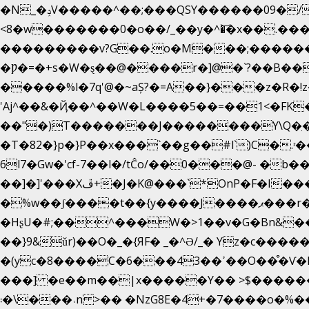
�N_�ݚV�����^��;���QSY������09�/nV{���o_�+�����k��.�/>�N�����N�jO���^�]
<8�w�������0�o��/_��y�^�͝�x��.����7��h
���������v?G��.o�M���;��������y=ӛ`�=ݳ�7�ڳ� �N�=;��>���W���ڽ�E�S�K�{s}�
�Ƿ�=�+s�W�ȿ��@����r�]@�`?��B��
�����%l�7q'@�~aȘ?�=A��}���z�R�!z�;
'Aj^��&�Ҋ��^��W�L��
��5��=��1<�FK
��"�)T�������J��������Y\Q�ִ�1nM LO��P���ކ�_��.���.1��������
�T�82�}p�}P��x���`��g��#l`)C�
6l7�Gw�'cf-7��l�/tĈo/��0���@- �
��]�]'���Xڦ+�J�K@���`*OnP�F�I�����n����ˎ���E>���% ���y���0��/J|Wz��Dn 'j.�8�
�%w��ʃ����t��{y����J����ޕ���r��d�$e҅b�e���� Y����ǟ�яc�����MG�p-+�S�:��=�[�x��aS����d�}
�HʂU�#;��^���W�>1��v�G�Bn&�
��}9&ǔr)��O�_�{ЯF� _�^Ə/_� Yz�c�����
�(yc�8����C�6���43��ߴ��O��͒�Ѵ�k��OEX�2�,�)�t��@���aw����;�׷o�_��2�sy��.�=W�n��߃�{4��ߑ��i�8V6v4W�9��s���g�
���] �e��m��|x�����Y�� >$�������g�
��\�܃�˓n >�� �NzG8E�4+�7����o�%���O���78���#�2���w~>����ct >^��F�hp���Σ g0t���Ǉ�1�{�|