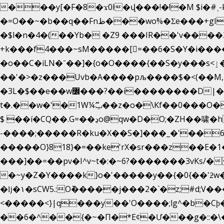
���y[�F�8�ϫ0ŀ�վ���!�!�M $i�#˲-
�=O��~�b��q��Fnظ���wo%�Ʃe���+gI��9��4�Y6M����E��Yg����R�� P�Ȇ����w��+'�w��Q��p
�$l�n�4�(��Yb� �Z9 ���IR��'v���
+k���f4Ԏ���~sM�����[=��6�S�Y�i�����gƊx�����uc�SV�x�
�o��C�iLN�ˉ��]�{o�O����{��S�y���s<ٳ���������:��;W��}�r7��?�n<�&�_�_Ķx�
��'�>�z���Uvb�A����pљ����$�<(��M,�~ݏ�'�u����>�:A|�  F����S����+v����n�����J�
�3L�$��e��w߼���?��i��������D|��IY�������͛����o�]�����c_��ģ��/o��.�K�X����t�x/w'��D�?
t�.��w�'�1W¼ݕޮ��z�o�\Kf��0���O
$ ��í�CQ��.G=��ڍo@qw�D�O;�ZH��啸�hޟ���q��ĭ/�6�>� .�bwN�ϫˋ��'��W'
-����;�����R�ku�X��S�]���_�'��6
�����O}818}�=��ke'rX�sr���z��E�1�O F��~�v7y�'��v
���]��=��pv�I^v~t�:�~6?�������3vΚs/�
�~y�Z�Y����k}o�'�����y��{�0{��'ƻw��"��ɷ���]7x��w�b
�ǉ�۱�sCW5.:O݉�����j���2�`�z;#d;V����
<�����<}|q���y��'O����;lg^�b�C
��6�^��{�~�Π�*Eȼ�
Ư���g�::�