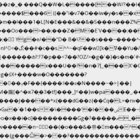
�z�_� ���Q��W�L�����[��W/?��I�
6 ((��"i�v7�O��iw�y�s��x�{� Z}$g�>��ݳO��]�
�m��!���1�L[N�E���&��&�S���n���Z%
���Oo���>��;���Z�M�E`V����;��
�򜸥 Yg�e/��"D�
B�
\?��s���~����^�
[k�ߜ��Yu�/
�����*x{���dG��z{��Ċq�L=�nv���?��"�O
��{g���Ѽ�>� ��?��������������G��