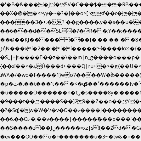
�'�B�&����j�5V�C���$���RB���
��X�@��<>yy�~�?�J��o>[ x:f��c�������$���
�����3�+.�?'��g����.y��s��u�
��6���d��5L�?�R� �;Y��;���
��@��KJ��������[�.�� �� ��8�;
����������loϿ�{�nl^<�گ;��#�c��s.^^~�qF��w
ڑήN���x�2��:�
�S_|=jݿ������z��\��m|n_g����o���p�|������ȸ?:?7�p��<7��?OZ/>�g�'�}�s�m�'#�������at��>��x�y'��=�V�{�)ʻ�έr��:
{��ǝï��<�ܓǗ���d+���Q|ru+�>�g{��U�<�������x���U��?�n�7[_���X'�Oa�������0���o��ޓ>O�ޝ�> ���G�?
גּWΛ�/�wo�F����1}wo7����W�۫ȸ�����}g�śX+����w�O�������?
�p�ٿ�.��ŧ���'t���<�q$��۫'������}v����ݚ�F��{����:l��ɞ�N����~�>|��|
�u�����O������n�f;ݛ�s����8y�:����M�膓[�^�ѫ7�͕�3�tfJ���_]^��}w�pa����_.���U���|
�9���t������S��]2ܰ9��Z��o��Y�����J
�?�Sq)�w�W�'/�v�O��މ����J��������Gϻ�`�1��s�\����'�I���ݭE��~%��;]���M|szvѺ5컏��_}
��6.��Oދ�;��v����|�����ۖ���p���'��o�x��i�o]���������Gg�?�����ޗ_�~}
��S����z��Jݧ�����=xz|sܼ{��Źd��Gw�����n~𳏮 ��{�o���&�쮸�󧽑m���^�������̺z�g�y��š�}
�ev���OO��o�F�������u�3~�tw&�=��