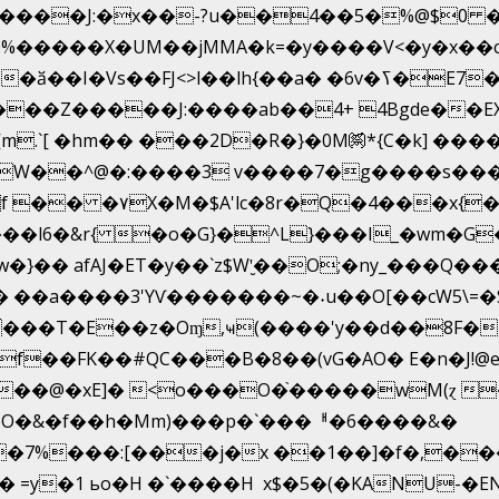
�����X�UM��jMMA�k=�y����V<�y�x��c
�ӑ��I�Vs��FJ<>l��lh{��a
� �6v�ߖ�E7��"I�ȶmZ)i�3� ���:���,
����Z�����J:����ab��4+ 4Bgde��EX
j�\����%�E6�[m.`[ �hm�� ���2D�R�}�0M㉀*{C�k] ��
�
 �W��^@�:����3 v����7�g����s���
]?f �� �۷X�M�$A'lc�8r�Q�4���x
��l6�&r{ �o�G}�^L}���I_�wm�G
�� afAJ�ET�y��`z$W'̮��O;�ny_���Q�
�a����3'YѴ�������~�˖u��O[��cW5\=�SI��
���T�E��z�Oɱ,ҹ(����'y��d��8F�~놀
��FK��#QC���B�8��(vG�AO� E�n�J!@e40��
��@�xE]� <o���O�֙�����wM(ɀ �
�O�&�f��h�Mm)���p�`���ᅢ�6����&�
7%���:[���j�x ��1��]�f�,���O
� =y�1 ьo�H �`����H x$�5�(�KANU-�