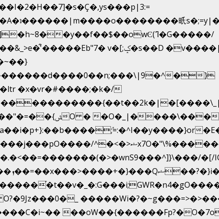
2�H��7]�s�Ç�,ys���p|3:=
*�η�A�ʇ������|m����o��������㫝s�;=y
~8��y��f��$��owϾ(ߣ�G�����/
[;ݤ�s��D �v����|h���ŝ�Ѽ��zלt?
�������d�ܻ���0��n;���\|9�^�}
e�����������{��t��2k�|�[����\
�[��E`D�/�k�:���]}RΎƫ��'�cv_ݜ}��=�
i�p+}:��b����ܽ;=:�^I��y����}or�E
<��=�������(�>�wnS9���^]}\���/�[/I
u��?
~ O?�9Jz���0�_ �����Wi�?�~g���=>�>
����C�i~�� ��oW��{������Fp?�O�7o