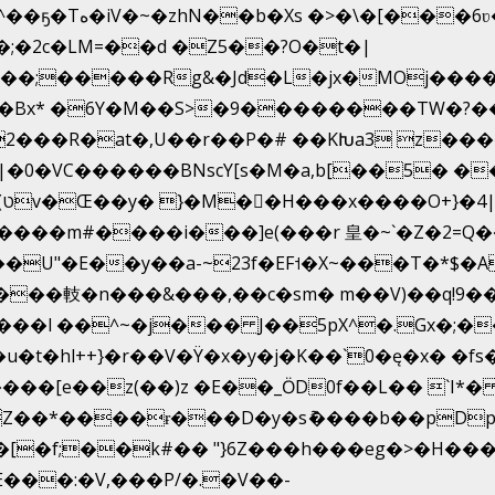
�;�2c�LM=��d �Z5��?O�t�|
�;�����Rg&�Jd�L�jx�MOj�����
1�s�Bx* �6Y�M��S>�9��������TW�?
J�p2���R�at�,U��r��P�# ��KԽa3 z�
U|�0�VC������BNscY[s�M�a,b[��5�
!
���m#����i���]e(���r 皇�~`�Z�2=Q�
U"�E��y��a-~23f�EF˦�X~���T�*$�A
���䡋�n���&���,��c�sm� m��V)��q!9�
l++}�r��V�Ÿ�x�y�j�K��`0�ę�x� �fs�LMMP5]hc
Z��*����ɍ���D�y�sު����b��pDp
�[�f;��k#�� "}6Z���h���eg�>�H��