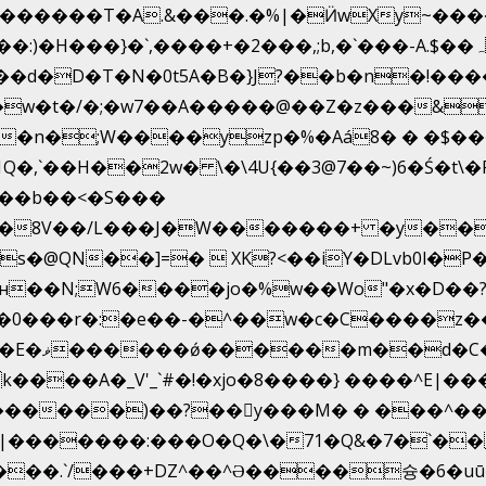
������T�A.&���.�%|�Ӥw
Xy~��
�D�T�N�0t5A�B�}J?��b�n�!����}�g�8
 �w�t�/�;�w7��A�����@��Z�z���&
�,`��H��2w� \�\4U{��3@7��~)6�Ś�t\�
 ��b��<�S���
*��8V��/L���J�W�������+ �y��-�
�  XK?<��iY�DLvb0l�P�^��Oʔ��CX۝`�;`��)
н��N;W6����jo�%w��Wo"�x�D��?
�0���r�:�e��-�^��w�c�C����z�
/��H�T
V'_`#�!�xjo�8����} ����^E|��� ��J���x�Y�ݜ�}I
���)��?��򥞾y���M� � ���^����
�|�������:���O�Q�\�71�Q&�7�`�
��.`/���+DZ^��^Ə����슝�6�uū�%