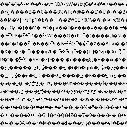
��"�]����v \B/yW�z)xȿС��<���
�rځ'����B��C���3%�Fc�@���E'�U�-�'�B��:)�H���}�`,����+�2���,;b,�`���-A.$��ہ(����[�ey�S���|�?
&�M�V|sTp1�b��_~��2WGEȐ1\�� �Kc쩇���d
�;Q�{��V�_EG�pV��F�+���×��(��f�
�7UE�*��W"���O�rP;�(����ڬ�N ��n�;W����yzp�%�Aá8� � �$����qVh�ԤhHA�=ɵd�KF?�hj�t�(h�
��^�1���B��p�B+( �(�Ƶ��Bu#�)�1Q
�X�F�>�i���q7L�8_q��)Ti]�^zp�0o 
R�"�`�$r�9E2�ZJɾ���i�d���@g�B��xq�
������+ ��� ��(�h�qҵk� w���us�@QN��]=
�_ ��g�ӯ_ C���s�����K���n ��
�5��
_�ˇ�[�=rQ.���\m�o�����Ǐ����ꗿ
3�>��,�������<+�h�x0`�/��wu�A�E�ޥ������ǿ������m��d�C��9��e�D��1�2�
�)�+�J{��8�{�z=�09�{���Q �k����A�_
����s�����*��_��%�"��|������
�`�����G~I�^�Q�IZ��7�9����-� 
��l�3A>��r�M����$���yҢ����1�B��