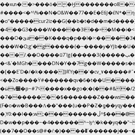
��xտ�:�>���ӧ�ܷ�Ӈ�������ο8���I�
#����<�^\%��N�O&W��77��E�E6J�έN
�o"�����cur2iz��G{��b�t�d��m�d����]�h
�4��G3����W�����3i�ܼ�=�M��i�<��&_>e�͋'�����Eb"7� v�
���O�ێa��K���q�p��l�>:�����3�~��}
���W�O;g'�g�����{�~����y�YJb��U
���/.��O����ū7`lg{�����3{�����ﭓ��ltr �x�vr�#����;�k�/
�<&`�MGh����DN�Y��7g��W�����s�
��˝#�����۷O � �O�_|����\���?���i���d�>�>�(��������|�:
<��Zo����Ϋ#������qv�6�t��U����a��
�ӹv׸�p~#؝7�֭���x��go�;�{��#&�/2���j���pO����/^�<�>ޝx7O�"\%�����cKy{���N������/
�7��������$�������Z���ws���.�
(F�o�w�B���Ʌ��"���{u��P�Z�ީq��yqy����ܙ��=��x���>����+�}���Qޝ��?�}i�+��N,��us�7 ߟ����F��/Ļ�ɽ
�܄Y0:��I��;w;;���������ڵ^$�͏��@�����֡�t��v�_�:G���i;GWR�n4�gO������?
D�w��p���~�4������^~ɮ^ܺ;�k��yq��"
(��7��O��s@#�/:�)�� ���ͧ՛������j��~