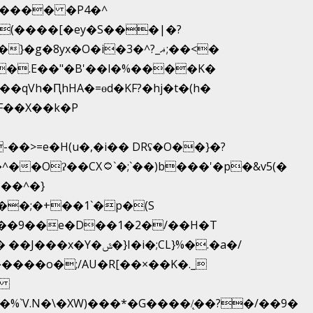
����� �P4�^
yx�O�i�3�^?_ޣ;��<�
�.E��"�B'��l�%����K�
F��X��k�P
�>=e�H(u�,�i�� DRʢ�O��}�?
b���'�p�&v5(�
��^�}
��;�+��1`�p�(S
�i�;CL}%�.�a�/
��o�;/AU�R[��×��K�._
�
`V.N�\�XW)���*�G����/̨��?�/��9�