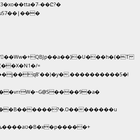
xo��tta�7-��Ը?�
7u57��|���
���vrrW�~G@S����9�a�
C���B������?�.O��������u