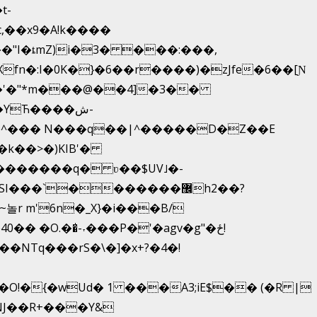
,��x9�A!k����
fn�:I�0K�}�6��r����)�zJfe�6��[Ɲ
�'�"*m���@��4]�3��
YЋ����ش-
{�^��� N���q��|^�����D�Z��E
�k��>�)KIB'�
��������q� ʋ��$UV˩�-
�`�������޼h2��?
r m'6n�_X}�i���B/
 �O.��̍-˕���P�'�agv�g"�ځ!
�NTq���rS�\�]�x+?�4�!
!�{�wUd� 1 ���A3;iE$�� (�R |
ENJ��R+���Y&