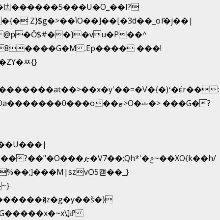
凷������5���U�O_��I?
�[�3d��_oަi�j��|
 @p�Ŏ$#��}�vu�P��^
8����G�M .Ep���� ���!
ZY�ﾹ{}
���ዽ�V7��;Qh*'�ݗ~��XO{k��h/
���x�~x\߽]ߝ