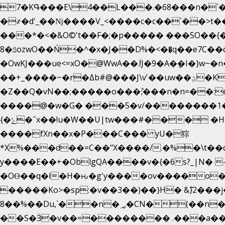
7�KԳ���E\4��L���.�68���n�`�
�
҂�d'_��ǋ����V_<����c�c��`��>t��
���*�<�&O©'t��F�;�p����� ���5O��{�|
ݿ�8ozwO��Ń�^�x�J��D%�<��͉q��e7C��q�ȝNמ��t'h������hǛ���<�NN޸|
�OwKJ���ue<=xO�@WwA��J́J�9�A�݈�I�}w~�n
��+_����~�r�ߡb#@���J\v'��uw��ؽ�Ko�d4�۵��v�t.���݁w����}_}9��ĭ��
�Z��Q�vN��;�����o���;͋���n�n=��:e:�݋'�3:�_^�}���&:Q7t�Q�5�#e~�9y�݅󈽻��/��"��Ww�+QBJp��a��}�U���
����@�w�G� ���5�v/��������1�7.vn|!x�T.�`|9=
{�ݻ�˝x��!u�W��U|tw���#��� �HI>���h�?t �!���� �8v�l����\8��|�>��j��q8'��)�y�.����������5�!
����fXn��x�P���C��� yU�猔
*X%���d��=C��"X����/.�%�\t��
y����E��+�OblgQA����v�{�6s?_|N� 
�OƟ��q�l�H�ԋ�g'y����ov����o
�����Ko>�sp:�v��3��)��}H� &݉}2���j�XL���ݡ�Ƈ���O@
8��%��Du,`��n�؃�CN�(��n��ւ���B�9�� �)��wP�a~ ���Lܞ����aט�B�x�p�����+
��S�Ӟ�v��=�������� .���a��