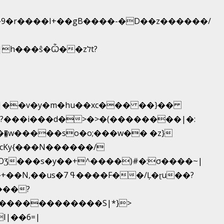
|�9�r����I+��gB����-�D��z������/
_|��v�y�m�hu��xc��� ��}��
��͇w�����so�o;���w�� �z}
OƷ���s�y��+^����)#�:σ����~|
��������������S|*}>
I|��6=|