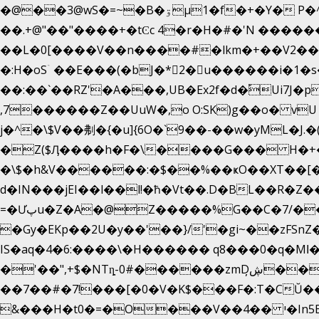
�@��3@wS�=~�B�ۊµ1�f�+�Y� P�^��ҕ�Tە�iV�~�zhN��b�Xs �>�\�[���6ʋ�i #�e:m�*+aMq��C�
��.+@"��"����+�tϾc 4�r�H�#�'N �����
��L�0[����V��n����#�lkm�+��V2���
�:H�oSۤ ��E���(�bJ�*2�u������i�
��:��`��RZ'�A���,UB�Ex2f�d�֠Ui7
,7������Z��UuW�,o O:SK)g��o� v
j�^�\$V��刜�{�u]{6O�`9��-��w�yML�J.�(טv�Œ��y� }�M��H���x����O+}�4|VtPݙ��CC�Q���/�\F�ڴ= $;`j
�Z($Ӆ����h�F�\����G��� H�+�
�\$�h&V������:�$��%��ҝO��XT��[��
d�IN���jEI��l��l!�ħ�Vt��.D�BL��R�Z�
=�Ưپu�Z�A�@Z�����%G��C�7/����l ��^~�j��� J��5pX^�.Gx�;��Ao
�Gy�EKp��2U�y��'��}/'�gi~��zFSnZ�u�t�h
IS�aq�4�6:����\�H������ q8���0�q�Mߊ����[e��z(��)z �E��_ӦD0f��L�� `I*� %`T!
�'��",+$�NTȵ-0#������zmDڜ̦�
�
��7��#�7!���[�0�V�K$���F�:T�CŬ�
&���H�t0�=�O���V��4�� י�In5E���:�V,���P/�.�V��-