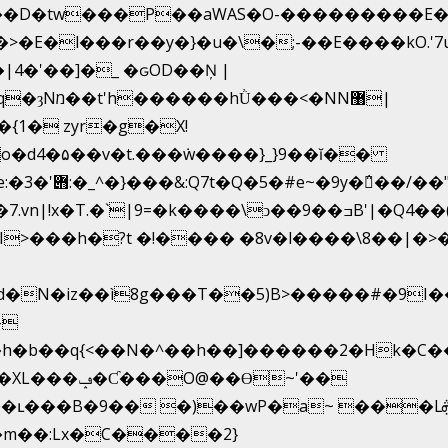
�D�tw���P��aWAS�O-���������E�3�
>�E�l���r��y�}�u�\�;-��E����kO.'
4�'��]�_ �ԍOD��Ņ |
�{1� zyr�g�X!
h�{�T
�k����\ͻ��ߏ��9B'|�Q4��(��X�N1�/=
d�N�iz��ì8g���T��5)B>�����#�9I
-
�h�b��q{<��N�^��h��]������2�Hk�
��Ɵ~'��
m��:Lx�C����2}