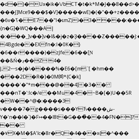
�d�)�Ux�ik�\/bCΤ�t�k*M�J��8��d>�%
���J]Mce9���$�V]�����wE)�(�"��+z����
�6v�ߖ�E7��"I�ȶmZ)i�3� ���:���,
{n�G]�WQ���A|
�:���_]v��]v�l&�j�z�Ҙ����Z�����J
4Bgde��EXfn�:I�0K�}
�6��r����)�zJfe�6��[Ɲ
��&Ń�ڊ��Z 4�
J,ޟ2s�j�\����%�E6�[m.`[ �hm��
���2D�R�}�0M㉀*{C�k]
��
��'�"*m���@��4]�3��
���nT�':Ic�/e ��Mu�4�~B�[�)U��5R
�W��^@�:����3
v����7�g����s���YЋ����ش-
Y�'n��l�`)�F↣��l8t�G���͑��4�FN�]?
��
�۷X�M�$A'lc�8r�Q�4���x{�^���