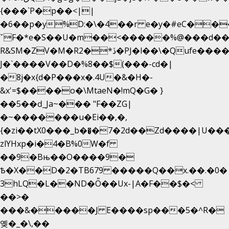
{���`P�p��<||
�6��p�y%D:�\�4��r e�y�#eC��
ˇF�*e�S��U�m��<�����%@���d��
R&SM�ZV�M�R2�*ڏ�PJ�l��\�Qufe����<�l���
J�`����V��D�%8��$(���-cd�|
�8j�x{d�P���x�.4U�&�H�-
&x'=$����o�\MtaeN�!mQ�G� }
��5��ԁ_Ja~��� "F��ZG|
�~�������u�Ei��,�,
{�zi��tX0���_b��̘�7�2d��Zd����|U��
zlYHxp�i�4�B%0W�f
��9�Bњ��O����9�
Ѣ�X��D�2�TB679 �����Q��x.��.�0�
3hLQ�L��ND�Ȫ��Ux-|A�F��$�<
��>�
���&�����J E����sp���5�^R�
옞�_�\,��