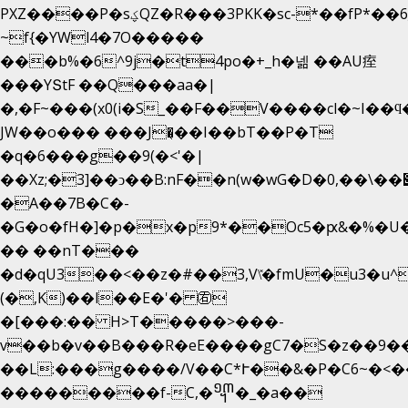
PXZ����P�sؼQZ�R���3PKK�sc-*��fP*��6_̦Q���H�hl��a��j��dӤ�ܥ�Ք�7�)S�_3y��@�n-
~f{�YWl4�7O�����
���b%�6^9j�t4po�+_h�넮 ��AU痓
���YՏtF ��Q���aa�|
�,�F~���(x0(i�S_��F��V����cl�~I��ϥ
JW��o��� ���J�̖��I��bT��P�T
�q�6���g��9(�<'�|
��Xz;�3]��ͻ��B:nF��n(w�wG�D�݌��\��,0"�
�A��7B�C�-
�G�o�fH�]�p�x�p9*��Oc5�ԗ&�%�U
�� ��nT���
�d�qU3��<��z�#��3,V\̽�fmU�u3�u^
(�,K)��l��E�'� ㊨
�[���:�� H>T�����>���-
v��b�v��B���R�eE����gC7�S�z��9�
��L:���g����/V��C*Ւ��&�P�C6~�
<�
���������f-C,�᧭�_�a��