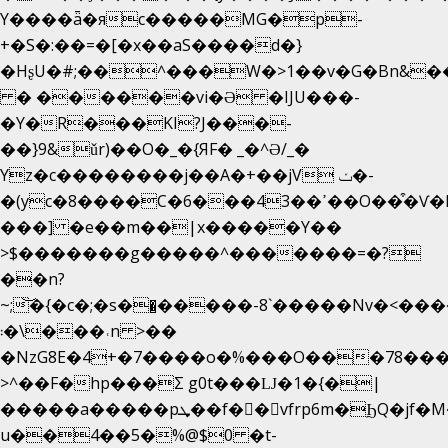
Y����ǟ�яc�����MG�p-
+�S�:��=�[�x��aS����d�}
�HʂU�#;��^���W�>1��v�G�Bn&
� ������vi�Ə �IJU���-
�Y�R���KI?J���-
��}9&ǔr)��O�_�{ЯF� _�^Ə/_�
Yz�c��������j��A�+��jV ݖ�-
�(yc�8����C�6���43��ߴ��O��͒�Ѵ�k��OEX�2�,�)�t��@���aw����;�׷o�_��2�sy��.�=W�n��߃�{4��ߑ��i�8V6v4W�9��s���g�
���] �e��m��|x�����Y��
>$�������g�����^�������=�?
��n?
~;͝�{�c�;�s��̺�����-8`�����Nvߤ����>�
��\�܃�˓n >��
�NzG8E�4+�7����o�%���O���78��
>^��F�hp���Σ g0t���Ǉ�1�{�|
�����a�����pܜ��f��vfrp6m�ϦQ�jf�M����J:�x��-?
u��4��5�%@$0 �t-