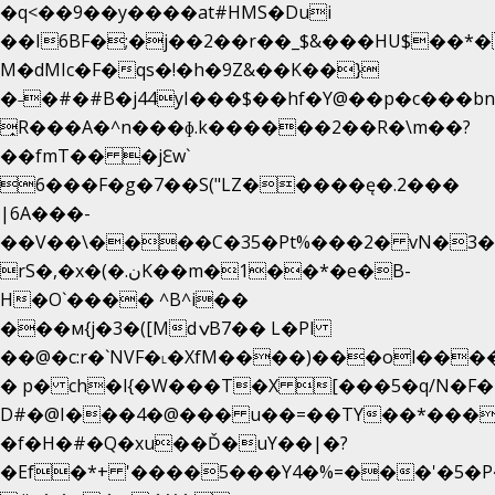
�q<��9��y����at#HMS�Dui
��I6BF�;�j��2��r��_$&���HU$��*
M�dMIc�F�qs�!�h�9Z&��K��}
�˗�#�#B�j44yI���$��hf�Y@��p�c���b
̟R���A�^n���ɸ.k������2��R�\m��?
��fmT�� �jԐw`
6���F�g�7��S("LZ�����ę�.2���
|6A���-
��V��\����C�35�Pt%���2� vN�3��
rS�,�x�(�.نK��m�1��*�e�B-
H�O`���� ^B^i��
���м{j�3�([MdݍB7�� L�Pl
��@�c:r�`NVF�˪�XfM����)���ol���
� p� ch�l{�W���T�X [���5�q/N�F�
D#�@I���4�@��� u��=��TY��*���
�f�H�#�Q�xu��Ď�uY��|�?
�Ef�*+ '����5���Y4�%=���'�5�