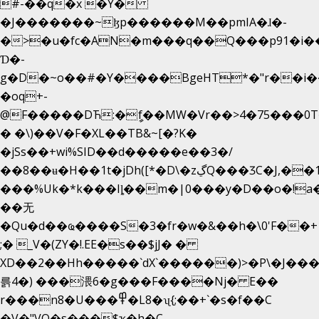
#-��q�x �Y�
�J�������~ɮp������M��pmIA�ɺ�-
�>�u�fc�AN�m���q��Q���p91�i�
Ɗ�-
g�D�~o��#�Y����BgeHT*�"r��i��[
�oq+-
@F�����DЋ:�ީf��MW�Vr��>4�75���0T�
� �\)��V�F�XL��TB&~[�?K�
�jSs��+wi%SID�� d�����e��3�/
��8��ʉ�H��1t�jDh([*�D\�zڲQ���ӠC�J,��1���eJ��U��j�\���&�6­
���%Uk�*k���Iȴ��m�|0���y�D��o�!a�
��无
�Qu�d��ҩ�󠬸���S�3�fr�w�&��h�\0'F��+1rBaj����O$ݓ�0�ڳ�����+���6_�CPB�ˁ>׋�DAR�1qU$���
;� _V�(ZY�!.EE�s��$jJ� �
XD��2��Hh�����`dX`������)>�P\�J��
륽4�) ���渨6�g���F����Nj� E��
r���n8�U���߾�L8�ʯ{;��+`�s�f��C
�V�"VQ�s���$ҡ�h�C