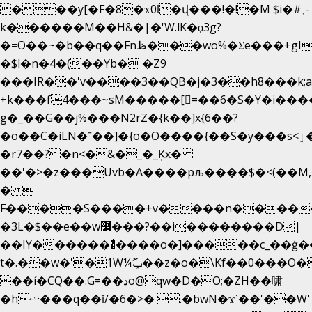
���y[�F�8�ϫ0ŀ�վ���!�!�M $i�#˲-
k������M��H&�|�'W.lK�ϙ3g?
�=O��~�b��q��Fnظ���wo%�Ʃe���+gI��9��4�Y6M����E��Yg����R�� P�Ȇ����w��+'�w��Q��p
�$l�n�4�(��Yb� �Z9
���IR��'v����3��QB�j�3��h8���k;
+k���f4Ԏ���~sM�����[=��6�S�Y�i���
g� _��G��j%���N2rZ�{k��]x{6��?
�o��C�iLN�ˉ��]�{o�O����{��S�y���s<ٳ���������:��;W��}
�r7��?�n<�&�_�_Ķx�
��'�>�z���Uvb�A����pљ����$�<(��M,�~ݏ�'�u����>�
� 
F����S����+v����n����
�3L�$��e��w߼���?��i��������D|
��IY�������͛����o�]�����c_��ģ��
t�.��w�'�1W¼ݕޮ��z�o�\Kf��0���O
��í�CQ��.G=��ڍo@qw�D�O;�ZH��啸
�hޟ���q��ĭ/�6�>� .�bwN�ϫˋ��'��W'