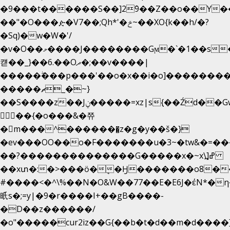
�9���t������S��]2ܰ9��Z��o��Y�
��"�O���ዽ�V7��;Qh*'�ݗ~��XO{k��h/�?
�Sq)�w�W�'/
�v�O��މ����J��������Gϻ�`�1��s�\����'�I���ݭE��~%��;]���M|szvѺ5
컏��_}��6.��Oދ�;��v����|
�����ۖ���p���'��o�x��i�o]��������
�����ޗ_�~}
��S����z��Jݧ�����=xz|sܼ{��Źd��Gw�����n~
𳏮 ��{�o���&�쮸
�󧽑m���^�������̺z�g�y��š�}
�ev���OO��o�F�������u�3~�tw&�=
��?��������������G�����x�~x\߽]ߝ
��xտ�:�>���ӧ�ܷ�Ӈ�������ο8���I�
#����<�^\%��N�O&W��77��E�E6J�έN
㫝s�;=y|�9�r����I+��gB����-
�D��z������/
�o"�����cur2iz��G{��b�t�d��m�d����]�h