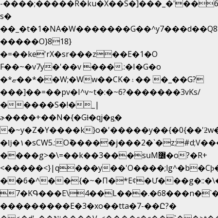
-����;�����R�ku�X��S�]���_�'��6
s�
��_�t�1�NA�W�������G��^y7���d��Q8
�����O}818}
�=��ke'rX�sr���z��E�1�O
F��~�v7y�'��v ���.:�I�G�o
�*ޏ��*��W;�Ww��CK�۽�� �_��G?
���]��=��pv�I^v~t�:�~6?�������3vΚs/
�����S�!�_|
ɚ����+��N�{�Gɫ�qj�g͖�
�~y�Z�Y����k}o�'�����y��{�0{��'ƻw��"��ɷ���]7x��w�b
�ǉ�۱�sCW5.:O݉�����j���2�`�z;#d;V��
����g>�\=��k��3���sսM߼�o?�R+
<�����<}|q���y��'O����;lg^�b�C
��6�^��{�~�Π�*Eȼ�
Ư���g�::�
7�KԳ���E\4��L���.�68���n�`
���������E�3�xo��tta�7-��Ը?�