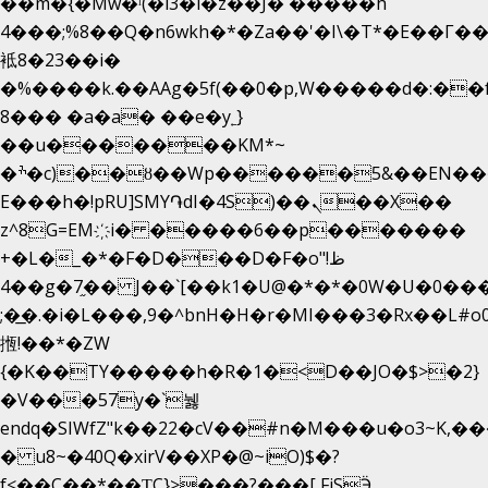
��m�{�Mw�ˡ(�l3�l�z��J� �����h
4���;%8��Q�n6wkh�*�Za��'�I\�Τ*�E��Γ��
袛8�23��i�
�%����k.��AAg�5f(��0�p,W�����d�:�
8��� �a�a� ��e�y˿}
��u�������KM*~
�ׯ�c)��ȣ��Wp������5&��EN����*�&&6F��Le��~�P�άv����ui?
E���h�!pRU]SMY֏dI�4S)��ܢ��X��
z^8G=EM҉i� �����6��p�������
+�L�_�*�F�D���D�F�o"ظ!
�4�g�7֦�� J��`[��k1�U@�*�*�0W�U�0����_������äp�)2>�`@n����5DW˃��
;�͟�.�i�L���,9�^bnH�H�r�MI���3�Rx��L#o0d
揯!��*�ZW
{�K��TY�����h�R�1�<D��JO�$>�2}
�V���57y�`뉋
endq�SIWfZ"k��22�cV��#n�M���u�o3~K,
� u8~�40Q�xirV��XP�@~iO)$�?
f<��C��*��ƮC}>���?���[ FiSӬ