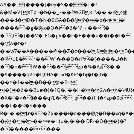
A.$��ہ(����[�ey�S���|�?
&�M�V|sTp1�b��_~��2WGEȐ1\�� �Kc쩇
���d�D�T�N�0t5A�B�}J?��b�n�!
����}�g�8yx�O�i�3�^?_ޣ;��<�
�;Q�{��V�_EG�pV��F�+���×��(��f�
�w�t�/
�;�w7��A�����@��Z�z���&�.E�
�7UE�*��W"���O�rP;�(����ڬ�N
��n�;W����yzp�%�Aá8� �
�$����qVh�ԤhHA�=ɵd�KF?�hj�t�(h�
��^�1���B��p�B+(
�(�Ƶ��Bu#�)�1Q�,`��H��2w� \�\4U{
�X�F�>�i���q7L�8_q��)Ti]�^zp�0o 
��b��<�S���
R�"�`�$r�9E2�ZJɾ���i�d���@g�B��xq
�y��-��>=e�H(u�,�i�� DRʢ�O��}�?
������+ ���