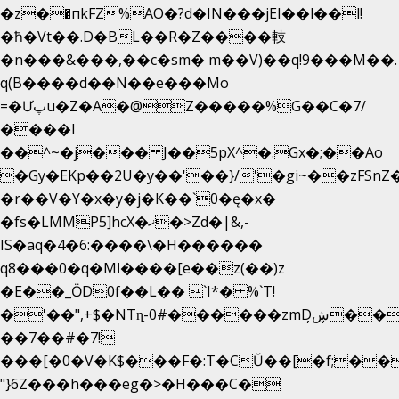
�z��͟пkFZ%AO�?d�IN���jEI��l��l!
�ħ�Vt��.D�BL��R�Z����䡋
�n���&���,��c�sm� m��V)��q!9���M��.
q(B����d��N��e���Mo
=�Ưپu�Z�A�@Z�����%G��C�7/
����l
��^~�j��� J��5pX^�.Gx�;��Ao
�Gy�EKp��2U�y��'��}/'�gi~��zFSnZ�
�r��V�Ÿ�x�y�j�K��`0�ę�x�
�fs�LMMP5]hcX�ޚ�>Zd�|&,-
IS�aq�4�6:����\�H������
q8���0�q�Mߊ����[e��z(��)z
�E��_ӦD0f��L�� `I*� %`T!
�'��",+$�NTȵ-0#������zmDڜ̦�
�
��7��#�7!
���[�0�V�K$���F�:T�CŬ��[�f;��
"}6Z���h���eg�>�H���C�