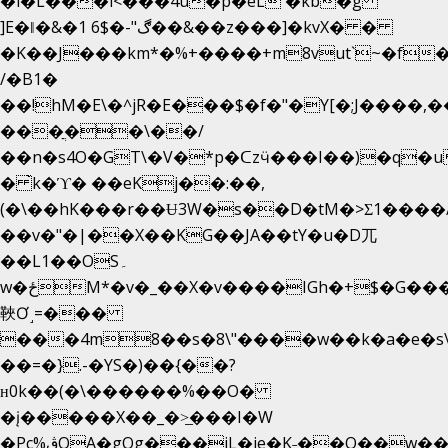
�i�L���i<���4u�p�eL �kb�g
]E�ǁ�&�1 6$�-"ڰ��&��z���]�kvX� �
�K��J���km*�%+����+m8vut`~�f�޶C
/�B1�
��!hM�E\�^jR�E���$�f�"�Y[�;J����,
���ֲ��\��/
��n�s4O�GT\�V�*p�ᑕzӵ���I��)�q�u
� ̀k�ϓ� ��eKj��:��,
(�\��hK���r��Ʉ3W�s��D�tM�>Ʃ1����/
��v�"�|��X��KG��JA��tY�u�D兀
��L1��OS۔
w�ځM*�v�_��X�v����IGh�+$�G���]e�`�I�n��YzeU('Lr�2���l�Tnx��hm�B��,�,�E��_��ֲ
䩡Ơ˼=���
���4m8��s�8\"����w��k�a�e�s\n
��=�}.-�YS�)��{��?
ʜ0k��(�\������%��O�
�į�����X��_�>̲���I�W
�Pc%ڨQA�gOg���jL�je�K˗��O��w��m��)��_��Rߊu>