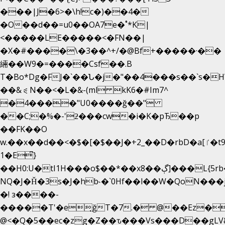
���|J�6>�\h!c�)��4�
�O��d��=u0��OA7e�˚*K
|
<�����LE�����<�FN��|
�X�#����\�3��^+/�@Bf+�����·��
緉��W9�=����Csf��.B
T�Bo*Dg�FJ�`��Ն�j�"��4���s��`s�HWm��g'
��&⪗N��<�L�&-(ml kK6�#Im7^
�4����"U0����ğ��"
��C;�%�-'ƻ���cw�i�K�pЂ��p
��FK��O
w.��x��d��<�$�[�$��J�+2_��D�rbD�a[ٵ�t9?
1�E͆}
��H0:U�tI1H���o$��*��xڳ��8]���L{5rb�����b
NQ�J�Ȟ�3s�J�hb˞�`0Hf��l��W�QoN��
�! з����-
�����T'�e͉ğT�7.� @��Ez�
@<�Q�5��ec�zg�Z��ԏ���Vs���D��gLV