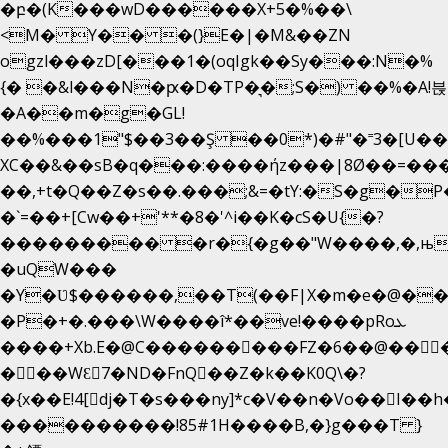
�բ�(K���wD������X+5�%��\
<M� Y�� �(}E�|�M&��ZN
ogzl���zD[���1�(oqIgk��Sy���:N�%
{� �&l���N�ԗ�D�TP�͉�;S�) ��%�A!븑
�A��m�g�GL!
��%���1"$��3��Ş ��0*)�#"�˭3�[U�
XC��&��sB�q���:����ήz���|8Ø��=��
��,+t�Q��Z�s��.���;&=�tY:�S�g�P
�`=��+[Cw��+'**�8�'^i��K�cS�U{�?
��������� �r�{�g��"W����,�,њ
�uQW���
�Y�Ʋ$������,��T(��F|X�m�e�@��
�P�+�.���\W����î*��ve!����pRoܥ
����+Xb.E�@C���������FZ�6��@���
���WƐ7�ND�FnQ��Z�k��K0Q\�?
����������!85#1H����B,�}g���T }