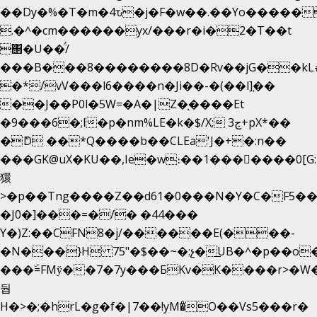
��Dy�%�T�m�4ԏ�j�F�w��.��Yo�����
.�^�cm������yx/���r�i�2�T��t
΢�U��̈́/
���B���8��������8D�Rv��jG��kL
�*/vV���l6����n�Ji��-�(��l]֚��
��J��P0l�5W=�A�|Z�ͅ����Et
�9���6�;l�p�nm%LE�k�$/X; ڃ3+pX*��
�ެD ��*Q����b��CLEa'J�+�:n��
���GK@uX�KU��,Ie�w։��1���􆆕����0[G:
獧
>�p��Tng����Z��d61�0���N�Y�C�F5��
�J0�]���=�/� �44���
Y�)Z:��CFN8�j/������E(���-
�N���}H 75"�$��~�:չ�͟UB�^�p��o
���ۜ=FMy̌��7�7y���БKv�K����r>�W�
둽
H�>�;�hrL�g�f�|7��!yM�̊O��Vs5���r�