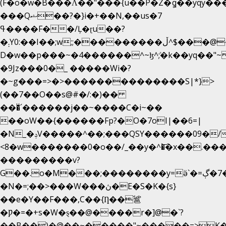
(F�o�w�B���Ʌ��"���{u��P�Z�ީq��yqy����ܙ��=��x���>����
���Qޝ��?�}i�+��N,��us�7
ߟ����F��/Ļ�ɽu��?
�܄Y0:��I��;w;;���������ڵ^$�͏��@�����֡�t��v�_�:G���i;GWR�n4�gO������?
D�w��p���~�4������^~ɮ^ܺ;�k��yq��"~
�9Jz���0�_ �����Wi�?
�~g���=>�>��������������S|*}>
(��7��O��s@#�/:�)��
���ͧ՛������j��~����C�i~��
��oW��{������Fp?�O�7oI|��6=|
�N_�ݚV�����^��;���QSY������09�/nV{���o_�+�����k��.�/>�N�����N�jO���^�]
<8�w�������0�o��/_��y�^�͝�x��.����7��h
���������v?
G��.o�M���;��������y=ӛ`�=ݳ�7�ڳ�
�N�=;��>���W���ڽ�E�S�K�{s}
��e�Y��F���,C��{Ƞ��䣉
�Ƿ�=�+s�W�ȿ��@����r�]@�`?
��B��)�@��~�����"~�����=>K�x