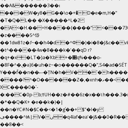
��A&������3��ɪ
��i�W�y8�G��\o�+�̊D�e�m,H�"
�T�Q�L�� �X�����^L�2
�A<�H.��=H����{����" <���73O�
�z����S^帒
��1dw81z�J̔~��h4�d�
^Φ�)�i�8�J&c��
�t^�����4w�8���k�'��qD r?
�q+�x�LT�}a�Ҡb+�׋q%���o-
�8F�^�ܾ,�ә}6�uh�z~�o������Q�",S4�ad�SÉ
Y���f̄��n��ސ�ȚN�h�V� �`�h�����|
����?^�O������Z�,�xnh�ވ��<���u4Ɠ��+�
XC����0�`-
�:��C�0p- b;ϮUH��z�#��6z�x��ʅh���.3
�*��Q�K+ �e��k�)�|
��n�YC#N�$C��<�1�g֡��+ $"�I�y
ڢ����^Ѩ|;V�ں�q4laf�ea'�j&��0�R�� J0O
��8��<