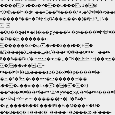
����fXn��x�P���C��� yU�猔
*X%���d��=C��"X����/.�%�\t��
y����E��+�OblgQA����v�{�6s?_|N�
-
�OƟ��q�l�H�ԋ�g'y����ov����o
�.O��������u
�����Ko>�sp:�v��3��)��}H�
&݉}2���j�XL���ݡ�Ƈ���O@��Ɵ~'��
8��%��Du,`��n�؃�CN�(��n��ւ���B�9��
�)��wP�a~
���Lܞ����aט�B�x�p�����+
��S�Ӟ�v��=��������
.���a��m��:Lx�C����2}
��"�]����v \B/yW�z)xȿС��<���
�Ӥw
Xy~������� �P4�^
�rځ'����B��C���3%�Fc�@���E'�U�-
�'�B��:)�H���}�`,����+�2���,;b,�`���-