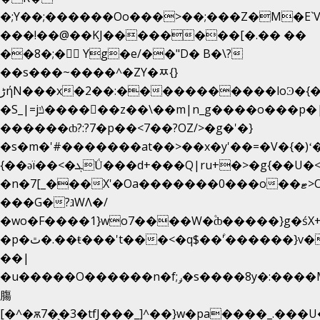
�;Y��;������Oo���>��;���Z�M�E
���!��@��KJ��������[�.�� ��
��8�;�򜸥 Yg�e/��"D�
B�
\?
��s���~����^�ZY�ﾹ{}
����������loϿ�{�nl^<�گ;��#�c��s.^^~�qF��w
ڑήN���x�2��:�
�S_|=jݿ������z��\��m|n_g����o���p�|
������ȸ?:?7�p��<7��?OZ/>�g�'�}
�s�m�'#�������at��>��x�y'��=�V�{�)ʻ
{��ǝï��<�ܓǗ���d+���Q|ru+�>�g{��U�<�������x���U��?
�n�7[_���X'�Oa�������0���o��ޓ>O�ޝ�>
���G�?גּWΛ�/
�wo�F����1}wo7����W�۫ȸ�����}g�ś
�p�ٿ�.��ŧ���'t���<�q$��۫'������}v����ݚ�F��{����:l��ɞ�N����~�>|
��|
�u�����O������n�f;ݛ�s����8y�:����M�
膓
[�^�ѫ7�͕�3�tfJ���_]^��}w�pa����_.���