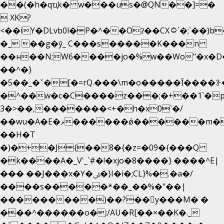
��(�h�qҵk� w���us�@QN��]=�
 XK?
<��iY�DLvb0l�P�^��Oʔ��CX۝`�;`��)b���'�p�&v5(�
�_ ��g�ӯ_ C���s�����K���n
��н��N;W6����jo�%w��Wo"�x�D
��^�}
�5��
_�ˇ�[�=rQ.���\m�o�����Ǐ����ꗿ�
�^��w�c�C����z���;�+��1`�p
3�>��,�������<+�h�x0`�/
��wu�A�E�ޥ������ǿ������m��d�C��9��e�D��1�2�/
��H�T
�)�+�J{��8�{�z=�09�{���Q
�k����A�_V'_`#�!�xjo�8����} ����^E|
��� ��J���x�Y�ݜ�}I�i�;CL}%�.�a�/
����s�����*��_��%�"��|
���������)��?��򥞾y���M� �
���^������o�;/AU�R[��×��K�._