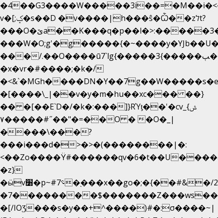
�4��G3����W�����3i�ܼ�=�M��i�<��&
v�[;ݤ�s��D �v����|h���ŝ�Ѽ��zלt?
���O�ێa��K���q�p��l�>:�����3�~��}
���W�O;g'�g�����{�~����y�YJb��U
���/.��O����ū7`lg{�����3{�����ﭓ��ltr
�x�vr�#����;�k�/
�<&`�MGh����DN�Y��7g��W�����s�
�[����\_|��v�y�m�hu��xc��� ��}
�� �[��E`D�/�k�:���]}RΎƫ��'�cv_ݜ}
��˝#�����۷O � �O�_|
��=�
����\���?
���i���d�>�>�(��������|�:
<��Zo����Ϋ#������qv�6�t��U����a�
�z}
�ӹv׸�p~#؝7�֭���x��go�;�{��#&�/2���j���pO����/^�<�>ޝx7O�"\%�����cKy{���N������/
�7��������$�������Z���ws���.
�[/IOƷ���s�y��+^����)#�:σ����~|