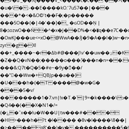
�
҂�d'_��ǋ����V_<����c�c��`��>t�
�u�\�;-��E����kO.'7u57��|���
���*�<�&O©'t��F�;�p�����
���5O��{�|4�'��]�_ �ԍOD��Ņ |
ݿ�8ozwO��Ń�^�x�J��D%�<��͉q��e7C��q�ȝNמ��t'h������hǛ���<�NN޸|
�OwKJ���ue<=xO�@WwA��J́J�9�A�݈�I�}w~�
zyr�g�X!
��+_����~�r�ߡb#@���J\v'��uw��ؽ�Ko�d4�۵��v�t.���݁w����}_}9��ĭ��
�Z��Q�vN��;�����o���;͋���n�n=��:e:�݋'�3:�_
���&:Q7t�Q�5�#e~�9y�݅󈽻��/
��"��Ww�+QBJp��a��}
�U���h�{�T ����@�w�G�
���5�v/
��������1�7.vn|!x�T.�`|9=�k����\ͻ��ߏ��9B
�Q4��(��X�N1�/=
{�ݻ�˝x��!u�W��U|tw���#���
�HI>���h�?t �!���� �8v�l����\8��|
�>��j��q8'��)�y�.����������5�!