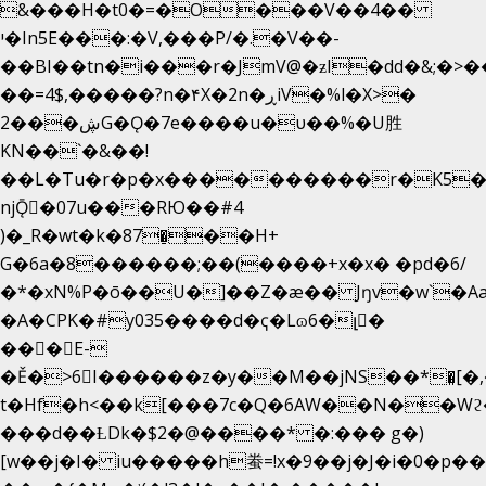
&���H�t0�=�O���V��4��
י�In5E���:�V,���P/�.�V��-
��BI��tn�i���r�JmV@�ƶI�dd�&;�>�
��=4$,�����?n�۴X�2n�ڕiV�%l�X>�
2���ڜG�Ǫ�7e����u�υ��%�U胜
KN��
`�&��!
��L�Tu�r�p�x����������r�K5�
njǬ�07u���RЮ��#4
)�_R�wt�k�87�̠��H+
G�6a�8������;��(����+x�x� �pd�6/
�*�xN%P�ō��U�]��Z�æ�� Jŋv�w`�Aa
�A�CPK�#y035����d�ҁ�Lɷ6�լ�
���E-
�Ě�>6򁊔I������z�y��M��jNS��*�͈[
t�Hf�h<��k[���7c�Q�6AW��N��
���d��ȽDk�$2�@����* �:��� g�)
[w��j�I� iu�����h䖭=!x�9��j�J�i�0�p��