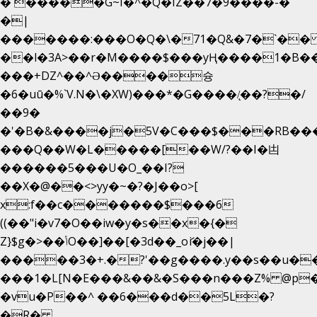
�`�����G~I�^�Q�IZ��7�9����-�
�|
�������:���O�Q�\�71�Q&�7�`�
��l�3A>��r�M����$���yҢ����1�B��
���+DZ^��^Ə����슝
�6�uū�%`V.N�\�XW)���*�G����/̨��?�/
��9�
�'�B�&����j�5V�C���$���RB��
���Q��W�L�����[��W/?��I�凷
������5���U�O_��I?
��X�@��<>yy�~�?�J��o>[
x:f��c�������$���6
((��"i�v7�O��iw�y�s��x�{�
Z}$g�>��ݳO��]��[�3d��_oަi�j��|
�����3�+.�?'��g����.y��s��u�
���1�L[N�E���&��&�S���n���Z% @p
�vu�P��^ ��6���d��5L�?
�R�