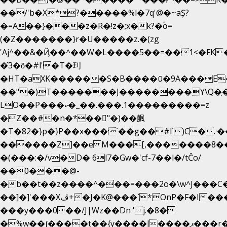
��/'b�X*?�����%l�7q'@�~aȘ?
�=A��}���z�R�!z�;x�k?�ؑօ=
(�Z�������}r�U�����z.�(zg
'Aj^��&�Ҋ��^��W�L��
��5��=��1<�FK
�͂3�ȏ�#l'�T�㺫
�HT�aXK������S�B����ū�9A���E�
��"�)T�������J��������Y\Q�ִ�
LO��P���ކ�_��.���.1���������=z
�Z��#�n�*��"�)��䑺
�T�82�}p�}P��x���`��g��#l`)C�.ʳ
������Z]��e M���[,�������8�
�(���:�/v�D� 6l7�Gw�'cf-7��l�/tĈo/
��0���@-
�b��t��z����^���=���2o�\w^J���C
��]�]'���Xڦ+�J�K@���`*OnP�F�I�����n����ˎ���E>���%
���y���0��/J|Wz��Dn 'j.�8�
�%w��ʃ����t��{y����J����ޕ���r��d�$e҅b�e����