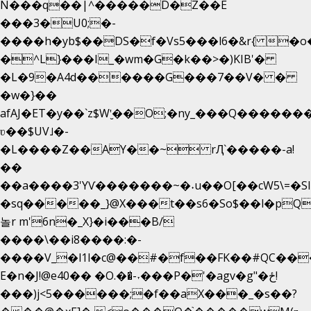
N���q��|^�����D�Z��E
���3�U0;�-
����h�yb$��DS�f�Vs5���l6�&r{ �o
�^L}���I_�wm�G�k��>�)KIB'�
�L�9�A4d������G���7��V� �
�w�}��
afAJ�ET�y��`z$W'̮��O;�ny_���Q����
ʋ��$UV˩�-
�L����Z��AY��~ rԮ`�����-a!
��
��a����3'YѴ�������~�˖u��O[��cW5\=�SI��
�sq�����_}@X���t��s6�So$��l�pQ
놀r m'6n�_X}�i���B/
����\��i8����:�-
����V_�l1l�c@��#�f��FK��#QC��
E�n�J!@e40�� �O.��̍-˕���P�'�agv�g"�ځ!
���)j<5������;�f��aX���_�s��?