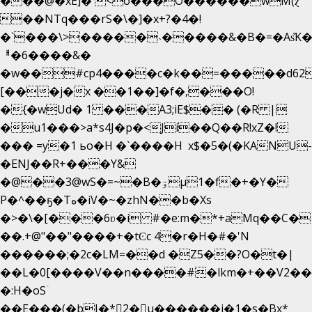
���@�xE]� <o���O�֙�����wM(ɀ
��NTq���rS�\�]�x+?�4�!
�`���\>�����˴�����&�B�=�As͒K
ᅢ�6����&�
�w��#cp4����c�k��=�����d62
[���j�x ��1��]�f�,���O!
�{�wUd� 1 ���A3;iE$�� (�R |
�u1���>a*s4J�p�<Ji��Q��R!xZ�!
��� =y�1 ьo�H �`����H x$�5�(�KANU-
�ENJ��R+���Y&
�@��3@wS�=~�B�ۊµ1�f�+�Y�
P�^��ҕ�Tە�iV�~�zhN��b�Xs
�>�\�[���6ʋ�i #�e:m�*+aMq��C�
��.+@"��"����+�tϾc 4�r�H�#�'N
������;�2c�LM=��d �Z5��?O�t�|
��L�0[����V��n����#�lkm�+��V2���
�:H�oSۤ
��E���(�bJ�*2�u������i�1�s�Bx*