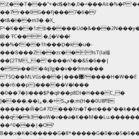
:Ȥ��T���"+�d$�h�,0�<�
��Aii:�%�P 
��7r��0G��fj���7�6�/
�t&�I��m3� �X_
F^�K���1zb�����Ud�&���2N���y�
鎔� ŦC�� �,[�V��!
��%�f��1h���Ḏ�k�u�-
���Տ���Z��zc��9sT(Ia熶
��[2TM,_� '����n?��&5�6��|
�Sӥ��0�4q3g��v��9mm���
TSQ��MLVGs���|���޴?����H�W��E
��r6:��p)�����V�!���
�0��7�}i���$P�q߈��p8DI�H���C_�
]����,��)؏�,�+Sڥ�;m{H��0U8㉐
������Ŵ�G#7D���Xn�T�et���"��k����5
��q�k3�eW�v��a�K��M��Lu.�������
��^0���|�O?
B��;x�K�0�����G�8*�����G�0�x�S�6��