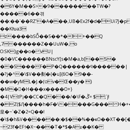
�6Y�M��S>�9��������TW�?
�����6��겪
��:��`��RZ'�A���,UB�Ex2f�d�֠Ui7J
��KԽa3
z����bSȬ��S��*�!+��Q
,7������Z��UuW�,o
O:SK)g��o� vU|
�0�VC������BNscY[s�M�a,b[��5�
��S���F�P�Q������ϥ������|
�?j�^�\$V��刜�{�u]{6O�`9��-
��w�yML�J.�(טv�Œ��y� }
�M��H���x����O+}
�4|VtPݙ��CC�Q���/�\F�ڴ= $;`j!
�Z($Ӆ����h�F�\����G��� H�+
皇�~`�Z�2=Q��!
�\$�h&V������:�$��%��ҝO��XT��[�
~23f�EF˦�X~���T�*$�Aʑ��K�