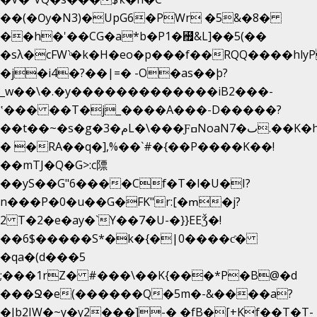
��(�Ѹ�N3)�UpG6�PWr �5&�8�
��h�'��CG�a*b�P1�꘯&L]��5(��
�sλ�cFW`ͦ�k�H�eo�p���f��RQQ����hlyP8@�CV�*
�j�i4�?��|=� -O�as��þ?
_w��\�.�y�������������iB2���-
ʽ��� ��T�j_����A���-D�����?
��t��~�s�g�م�3L�\���ƑߛNoaNٮ�7.��K�h8K�Ύ���haB��#��>�b�#�f�<��
� �RA��q�],%��`#�{��P����K��!
��mTJ�Q�G>:c䧣
��yS��G"6����Cf�T�l�U�I?
n���P�0�u��G�FK"r:[�ՠ�j?
2 T�2�e�ay�`Y��7�U-�}}EEǮ�!
��6$�����S*�k�{�|0����ƈ�
�qa�(d���5
;���1rZ� #���\��
K{���*P�B@�d
���Ջ�e(������Q�5m�-&����a?
�Jb2IW�~y�y2���]-� �fB�[+Kf��T�T-