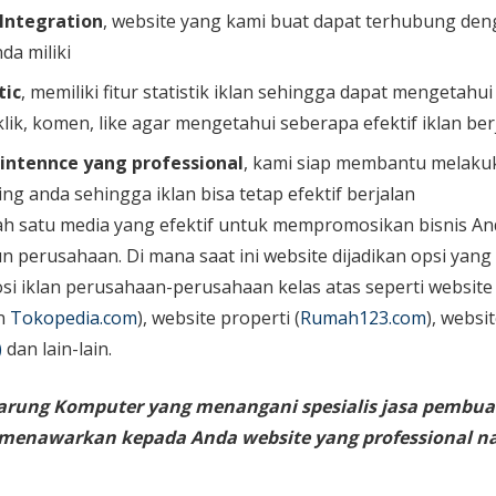
 Integration
, website yang kami buat dapat terhubung den
da miliki
tic
, memiliki fitur statistik iklan sehingga dapat mengetahu
lik, komen, like agar mengetahui seberapa efektif iklan ber
intennce yang professional
, kami siap membantu melaku
ing anda sehingga iklan bisa tetap efektif berjalan
ah satu media yang efektif untuk mempromosikan bisnis An
perusahaan. Di mana saat ini website dijadikan opsi yang
i iklan perusahaan-perusahaan kelas atas seperti website
n
Tokopedia.com
), website properti (
Rumah123.com
), websi
)
dan lain-lain.
arung Komputer yang menangani spesialis jasa pembua
g menawarkan kepada Anda website yang professional 