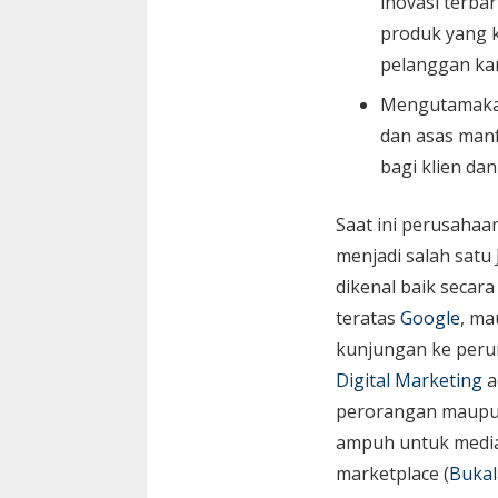
inovasi terbar
produk yang k
pelanggan ka
Mengutamaka
dan asas manf
bagi klien da
Saat ini perusaha
menjadi salah satu
dikenal baik secara
teratas
Google
, ma
kunjungan ke peru
Digital Marketing
a
perorangan maupun 
ampuh untuk media 
marketplace (
Bukal