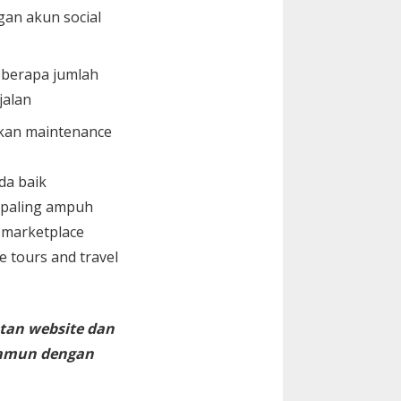
gan akun social
i berapa jumlah
jalan
kan maintenance
da baik
 paling ampuh
 marketplace
te tours and travel
tan website dan
namun dengan