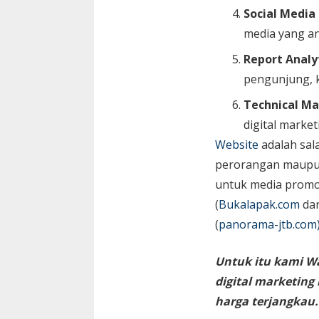
Social Media
media yang an
Report Analy
pengunjung, k
Technical Ma
digital market
Website
adalah sal
perorangan maupun 
untuk media promos
(
Bukalapak.com
da
(
panorama-jtb.com
Untuk itu kami W
digital marketin
harga terjangkau.