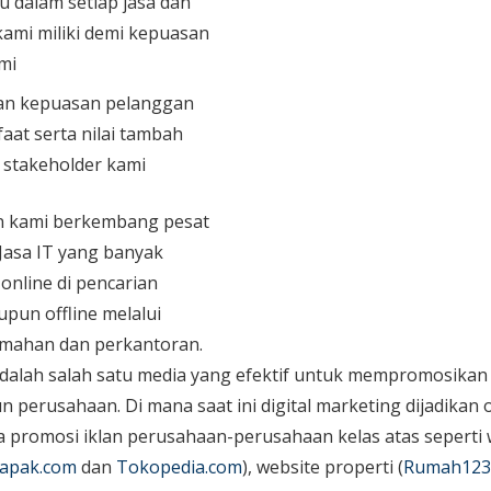
u dalam setiap jasa dan
ami miliki demi kepuasan
mi
n kepuasan pelanggan
aat serta nilai tambah
n stakeholder kami
an kami berkembang pesat
 Jasa IT yang banyak
 online di pencarian
upun offline melalui
mahan dan perkantoran.
dalah salah satu media yang efektif untuk mempromosikan 
perusahaan. Di mana saat ini digital marketing dijadikan o
promosi iklan perusahaan-perusahaan kelas atas seperti 
apak.com
dan
Tokopedia.com
), website properti (
Rumah123