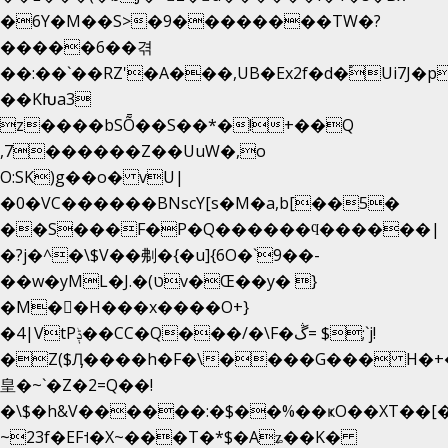
�6Y�M��S>�9��������TW�?
�����6��겪
��:��`��RZ'�A���,UB�Ex2f�d�֠Ui7J
��KԽa3
z����bSȬ��S��*�!+��Q
,7������Z��UuW�,o
O:SK)g��o� vU|
�0�VC������BNscY[s�M�a,b[��5�
��S���F�P�Q������ϥ������|
�?j�^�\$V��刜�{�u]{6O�`9��-
��w�yML�J.�(טv�Œ��y� }
�M��H���x����O+}
�4|VtPݙ��CC�Q���/�\F�ڴ= $;`j!
�Z($Ӆ����h�F�\����G��� H�+
皇�~`�Z�2=Q��!
�\$�h&V������:�$��%��ҝO��XT��[�
~23f�EF˦�X~���T�*$�Aʑ��K�