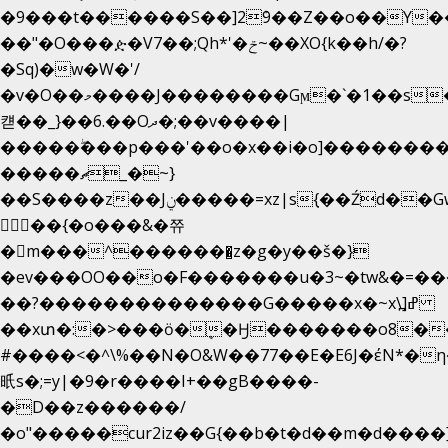
�9���t������S��]2ܰ9��Z��o��Y�
��"�O���ዽ�V7��;Qh*'�ݗ~��XO{k��h/�?
�Sq)�w�W�'/
�v�O��މ����J��������Gϻ�`�1��s�\����'�I���ݭE��~%��;]���M|szvѺ5
컏��_}��6.��Oދ�;��v����|
�����ۖ���p���'��o�x��i�o]��������
�����ޗ_�~}
��S����z��Jݧ�����=xz|sܼ{��Źd��Gw�����n~
𳏮 ��{�o���&�쮸
�󧽑m���^�������̺z�g�y��š�}
�ev���OO��o�F�������u�3~�tw&�=
��?��������������G�����x�~x\߽]ߝ
��xտ�:�>���ӧ�ܷ�Ӈ�������ο8���I�
#����<�^\%��N�O&W��77��E�E6J�έN
㫝s�;=y|�9�r����I+��gB����-
�D��z������/
�o"�����cur2iz��G{��b�t�d��m�d����]�h