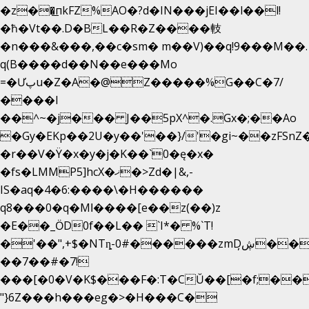
�z��͟пkFZ%AO�?d�IN���jEI��l��l!
�ħ�Vt��.D�BL��R�Z����䡋
�n���&���,��c�sm� m��V)��q!9���M��.
q(B����d��N��e���Mo
=�Ưپu�Z�A�@Z�����%G��C�7/
����l
��^~�j��� J��5pX^�.Gx�;��Ao
�Gy�EKp��2U�y��'��}/'�gi~��zFSnZ�
�r��V�Ÿ�x�y�j�K��`0�ę�x�
�fs�LMMP5]hcX�ޚ�>Zd�|&,-
IS�aq�4�6:����\�H������
q8���0�q�Mߊ����[e��z(��)z
�E��_ӦD0f��L�� `I*� %`T!
�'��",+$�NTȵ-0#������zmDڜ̦�
�
��7��#�7!
���[�0�V�K$���F�:T�CŬ��[�f;��
"}6Z���h���eg�>�H���C�