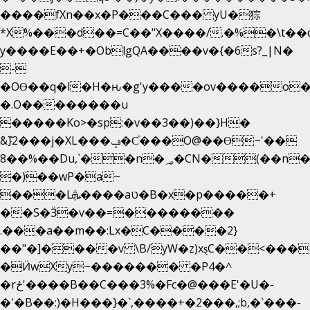
����fXn��x�P���C��� yU�猔
*X%���d��=C��"X����/.�%�\t��
y����E��+�OblgQA����v�{�6s?_|N�
-
�OƟ��q�l�H�ԋ�g'y����ov����o
�.O��������u
�����Ko>�sp:�v��3��)��}H�
&݉}2���j�XL���ݡ�Ƈ���O@��Ɵ~'��
8��%��Du,`��n�؃�CN�(��n��ւ���B�9��
�)��wP�a~
���Lܞ����aט�B�x�p�����+
��S�Ӟ�v��=��������
.���a��m��:Lx�C����2}
��"�]����v \B/yW�z)xȿС��<���
�Ӥw
Xy~������� �P4�^
�rځ'����B��C���3%�Fc�@���E'�U�-
�'�B��:)�H���}�`,����+�2���,;b,�`���-