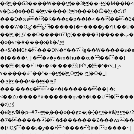
�4��G3����W�����3i�ܼ�=�M��i�<��&
v�[;ݤ�s��D �v����|h���ŝ�Ѽ��zלt?
���O�ێa��K���q�p��l�>:�����3�~��}
���W�O;g'�g�����{�~����y�YJb��U
���/.��O����ū7`lg{�����3{�����ﭓ��ltr
�x�vr�#����;�k�/
�<&`�MGh����DN�Y��7g��W�����s�
�[����\_|��v�y�m�hu��xc��� ��}
�� �[��E`D�/�k�:���]}RΎƫ��'�cv_ݜ}
��˝#�����۷O � �O�_|
��=�
����\���?
���i���d�>�>�(��������|�:
<��Zo����Ϋ#������qv�6�t��U����a�
�z}
�ӹv׸�p~#؝7�֭���x��go�;�{��#&�/2���j���pO����/^�<�>ޝx7O�"\%�����cKy{���N������/
�7��������$�������Z���ws���.
�[/IOƷ���s�y��+^����)#�:σ����~|