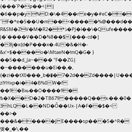
{���`P�p��<||
�6��p�y%D:�\�4��r e�y�#eC��
ˇF�*e�S��U�m��<�����%@���d��
R&SM�ZV�M�R2�*ڏ�PJ�l��\�Qufe����<�l���
J�`����V��D�%8��$(���-cd�|
�8j�x{d�P���x�.4U�&�H�-
&x'=$����o�\MtaeN�!mQ�G� }
��5��ԁ_Ja~��� "F��ZG|
�~�������u�Ei��,�,
{�zi��tX0���_b��̘�7�2d��Zd����|U��
zlYHxp�i�4�B%0W�f
��9�Bњ��O����9�
Ѣ�X��D�2�TB679 �����Q��x.��.�0�
3hLQ�L��ND�Ȫ��Ux-|A�F��$�<
��>�
���&�����J E����sp���5�^R�
옞�_�\,��