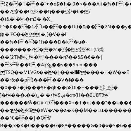
:Ȥ��T���"+�d$�h�,0�<�
��Aii:�%�P 
��7r��0G��fj���7�6�/
�t&�I��m3� �X_
F^�K���1zb�����Ud�&���2N���y�
鎔� ŦC�� �,[�V��!
��%�f��1h���Ḏ�k�u�-
���Տ���Z��zc��9sT(Ia熶
��[2TM,_� '����n?��&5�6��|
�Sӥ��0�4q3g��v��9mm���
TSQ��MLVGs���|���޴?����H�W��E
��r6:��p)�����V�!���
�0��7�}i���$P�q߈��p8DI�H���C_�
]����,��)؏�,�+Sڥ�;m{H��0U8㉐
������Ŵ�G#7D���Xn�T�et���"��k����5
��q�k3�eW�v��a�K��M��Lu.�������
��^0���|�O?
B��;x�K�0�����G�8*�����G�0�x�S�6��