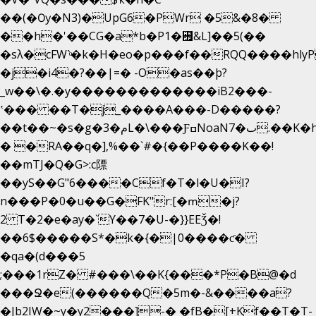
��(�Ѹ�N3)�UpG6�PWr �5&�8�
��h�'��CG�a*b�P1�꘯&L]��5(��
�sλ�cFW`ͦ�k�H�eo�p���f��RQQ����hlyP8@�CV�*
�j�i4�?��|=� -O�as��þ?
_w��\�.�y�������������iB2���-
ʽ��� ��T�j_����A���-D�����?
��t��~�s�g�م�3L�\���ƑߛNoaNٮ�7.��K�h8K�Ύ���haB��#��>�b�#�f�<��
� �RA��q�],%��`#�{��P����K��!
��mTJ�Q�G>:c䧣
��yS��G"6����Cf�T�l�U�I?
n���P�0�u��G�FK"r:[�ՠ�j?
2 T�2�e�ay�`Y��7�U-�}}EEǮ�!
��6$�����S*�k�{�|0����ƈ�
�qa�(d���5
;���1rZ� #���\��
K{���*P�B@�d
���Ջ�e(������Q�5m�-&����a?
�Jb2IW�~y�y2���]-� �fB�[+Kf��T�T-