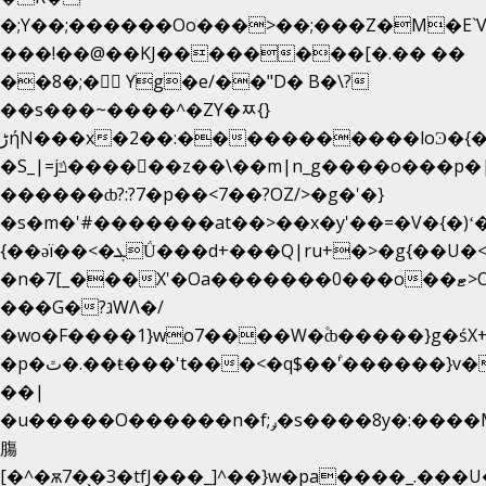
�;Y��;������Oo���>��;���Z�M�E
���!��@��KJ��������[�.�� ��
��8�;�򜸥 Yg�e/��"D�
B�
\?
��s���~����^�ZY�ﾹ{}
����������loϿ�{�nl^<�گ;��#�c��s.^^~�qF��w
ڑήN���x�2��:�
�S_|=jݿ������z��\��m|n_g����o���p�|
������ȸ?:?7�p��<7��?OZ/>�g�'�}
�s�m�'#�������at��>��x�y'��=�V�{�)ʻ
{��ǝï��<�ܓǗ���d+���Q|ru+�>�g{��U�<�������x���U��?
�n�7[_���X'�Oa�������0���o��ޓ>O�ޝ�>
���G�?גּWΛ�/
�wo�F����1}wo7����W�۫ȸ�����}g�ś
�p�ٿ�.��ŧ���'t���<�q$��۫'������}v����ݚ�F��{����:l��ɞ�N����~�>|
��|
�u�����O������n�f;ݛ�s����8y�:����M�
膓
[�^�ѫ7�͕�3�tfJ���_]^��}w�pa����_.���