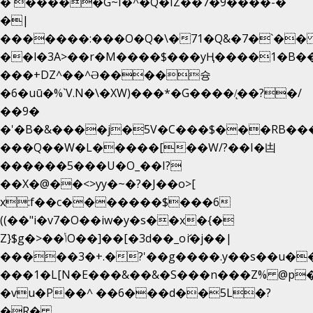
�`�����G~I�^�Q�IZ��7�9����-�
�|
�������:���O�Q�\�71�Q&�7�`�
��l�3A>��r�M����$���yҢ����1�B��
���+DZ^��^Ə����슝
�6�uū�%`V.N�\�XW)���*�G����/̨��?�/
��9�
�'�B�&����j�5V�C���$���RB��
���Q��W�L�����[��W/?��I�凷
������5���U�O_��I?
��X�@��<>yy�~�?�J��o>[
x:f��c�������$���6
((��"i�v7�O��iw�y�s��x�{�
Z}$g�>��ݳO��]��[�3d��_oަi�j��|
�����3�+.�?'��g����.y��s��u�
���1�L[N�E���&��&�S���n���Z% @p
�vu�P��^ ��6���d��5L�?
�R�