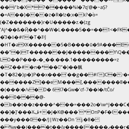
��/'b�X*?�����%l�7q'@�~aȘ?
�=A��}���z�R�!z�;x�k?�ؑօ=
(�Z�������}r�U�����z.�(zg
'Aj^��&�Ҋ��^��W�L��
��5��=��1<�FK
�͂3�ȏ�#l'�T�㺫
�HT�aXK������S�B����ū�9A���E�
��"�)T�������J��������Y\Q�ִ�
LO��P���ކ�_��.���.1���������=z
�Z��#�n�*��"�)��䑺
�T�82�}p�}P��x���`��g��#l`)C�.ʳ
������Z]��e M���[,�������8�
�(���:�/v�D� 6l7�Gw�'cf-7��l�/tĈo/
��0���@-
�b��t��z����^���=���2o�\w^J���C
��]�]'���Xڦ+�J�K@���`*OnP�F�I�����n����ˎ���E>���%
���y���0��/J|Wz��Dn 'j.�8�
�%w��ʃ����t��{y����J����ޕ���r��d�$e҅b�e����