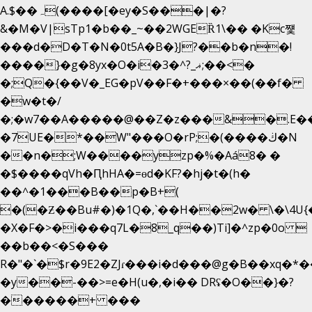
A.$��ہ(����[�ey�S���|�?
&�M�V|sTp1�b��_~��2WGEȐ1\�� �Kc쩇
���d�D�T�N�0t5A�B�}J?��b�n�!
����}�g�8yx�O�i�3�^?_ޣ;��<�
�;Q�{��V�_EG�pV��F�+���×��(��f�
�w�t�/
�;�w7��A�����@��Z�z���&�.E�
�7UE�*��W"���O�rP;�(����ڬ�N
��n�;W����yzp�%�Aá8� �
�$����qVh�ԤhHA�=ɵd�KF?�hj�t�(h�
��^�1���B��p�B+(
�(�Ƶ��Bu#�)�1Q�,`��H��2w� \�\4U{
�X�F�>�i���q7L�8_q��)Ti]�^zp�0o 
��b��<�S���
R�"�`�$r�9E2�ZJɾ���i�d���@g�B��xq
�y��-��>=e�H(u�,�i�� DRʢ�O��}�?
������+ ���