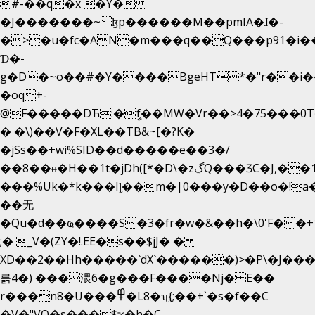
#-��q�x �Y�
�J�������~ɮp������M��pmIA�ɺ�-
�>�u�fc�AN�m���q��Q���p91�i�
Ɗ�-
g�D�~o��#�Y����BgeHT*�"r��i��[
�oq+-
@F�����DЋ:�ީf��MW�Vr��>4�75���0T�
� �\)��V�F�XL��TB&~[�?K�
�jSs��+wi%SID�� d�����e��3�/
��8��ʉ�H��1t�jDh([*�D\�zڲQ���ӠC�J,��1���eJ��U��j�\���&�6­
���%Uk�*k���Iȴ��m�|0���y�D��o�!a�
��无
�Qu�d��ҩ�󠬸���S�3�fr�w�&��h�\0'F��+1rBaj����O$ݓ�0�ڳ�����+���6_�CPB�ˁ>׋�DAR�1qU$���
;� _V�(ZY�!.EE�s��$jJ� �
XD��2��Hh�����`dX`������)>�P\�J��
륽4�) ���渨6�g���F����Nj� E��
r���n8�U���߾�L8�ʯ{;��+`�s�f��C
�V�"VQ�s���$ҡ�h�C