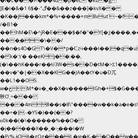
�i�L���i<���4u�p�eL �kb�g
]E�ǁ�&�1 6$�-"ڰ��&��z���]�kvX� �
�K��J���km*�%+����+m8vut`~�f�޶C
/�B1�
��!hM�E\�^jR�E���$�f�"�Y[�;J����,
���ֲ��\��/
��n�s4O�GT\�V�*p�ᑕzӵ���I��)�q�u
� ̀k�ϓ� ��eKj��:��,
(�\��hK���r��Ʉ3W�s��D�tM�>Ʃ1����/
��v�"�|��X��KG��JA��tY�u�D兀
��L1��OS۔
w�ځM*�v�_��X�v����IGh�+$�G���]e�`�I�n��YzeU('Lr�2���l�Tnx��hm�B��,�,�E��_��ֲ
䩡Ơ˼=���
���4m8��s�8\"����w��k�a�e�s\n
��=�}.-�YS�)��{��?
ʜ0k��(�\������%��O�
�į�����X��_�>̲���I�W
�Pc%ڨQA�gOg���jL�je�K˗��O��w��m��)��_��Rߊu>