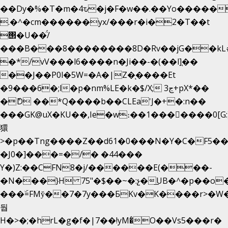
��Dy�%�T�m�4ԏ�j�F�w��.��Yo�����
.�^�cm������yx/���r�i�2�T��t
΢�U��̈́/
���B���8��������8D�Rv��jG��kL
�*/vV���l6����n�Ji��-�(��l]֚��
��J��P0l�5W=�A�|Z�ͅ����Et
�9���6�;l�p�nm%LE�k�$/X; ڃ3+pX*��
�ެD ��*Q����b��CLEa'J�+�:n��
���GK@uX�KU��,Ie�w։��1���􆆕����0[G:
獧
>�p��Tng����Z��d61�0���N�Y�C�F5��
�J0�]���=�/� �44���
Y�)Z:��CFN8�j/������E(���-
�N���}H 75"�$��~�:չ�͟UB�^�p��o
���ۜ=FMy̌��7�7y���БKv�K����r>�W�
둽
H�>�;�hrL�g�f�|7��!yM�̊O��Vs5���r�