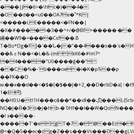
���|J�6>�\h!c�)��4�
�O��d��=u0��OA7e�˚*K
|
<�����LE�����<�FN��|
�X�#����\�3��^+/�@Bf+�����·��
緉��W9�=����Csf��.B
T�Bo*Dg�FJ�`��Ն�j�"��4���s��`s�HWm��g'
��&⪗N��<�L�&-(ml kK6�#Im7^
�4����"U0����ğ��"
��C;�%�-'ƻ���cw�i�K�pЂ��p
��FK��O
w.��x��d��<�$�[�$��J�+2_��D�rbD�a[ٵ�t9?
1�E͆}
��H0:U�tI1H���o$��*��xڳ��8]���L{5rb�����b
NQ�J�Ȟ�3s�J�hb˞�`0Hf��l��W�QoN��
�! з����-
�����T'�e͉ğT�7.� @��Ez�
@<�Q�5��ec�zg�Z��ԏ���Vs���D��gLV