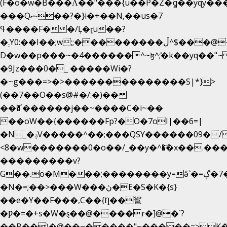
(F�o�w�B���Ʌ��"���{u��P�Z�ީq��yqy����ܙ��=��x���>����
���Qޝ��?�}i�+��N,��us�7
ߟ����F��/Ļ�ɽu��?
�܄Y0:��I��;w;;���������ڵ^$�͏��@�����֡�t��v�_�:G���i;GWR�n4�gO������?
D�w��p���~�4������^~ɮ^ܺ;�k��yq��"~
�9Jz���0�_ �����Wi�?
�~g���=>�>��������������S|*}>
(��7��O��s@#�/:�)��
���ͧ՛������j��~����C�i~��
��oW��{������Fp?�O�7oI|��6=|
�N_�ݚV�����^��;���QSY������09�/nV{���o_�+�����k��.�/>�N�����N�jO���^�]
<8�w�������0�o��/_��y�^�͝�x��.����7��h
���������v?
G��.o�M���;��������y=ӛ`�=ݳ�7�ڳ�
�N�=;��>���W���ڽ�E�S�K�{s}
��e�Y��F���,C��{Ƞ��䣉
�Ƿ�=�+s�W�ȿ��@����r�]@�`?
��B��)�@��~�����"~�����=>K�x