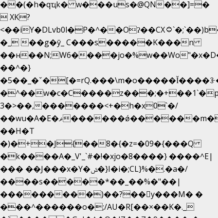
��(�h�qҵk� w���us�@QN��]=�
 XK?
<��iY�DLvb0l�P�^��Oʔ��CX۝`�;`��)b���'�p�&v5(�
�_ ��g�ӯ_ C���s�����K���n
��н��N;W6����jo�%w��Wo"�x�D
��^�}
�5��
_�ˇ�[�=rQ.���\m�o�����Ǐ����ꗿ�
�^��w�c�C����z���;�+��1`�p
3�>��,�������<+�h�x0`�/
��wu�A�E�ޥ������ǿ������m��d�C��9��e�D��1�2�/
��H�T
�)�+�J{��8�{�z=�09�{���Q
�k����A�_V'_`#�!�xjo�8����} ����^E|
��� ��J���x�Y�ݜ�}I�i�;CL}%�.�a�/
����s�����*��_��%�"��|
���������)��?��򥞾y���M� �
���^������o�;/AU�R[��×��K�._