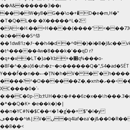
��A&������3��ɪ
��i�W�y8�G��\o�+�̊D�e�m,H�"
�T�Q�L�� �X�����^L�2
�A<�H.��=H����{����" <���73O�
�z����S^帒
��1dw81z�J̔~��h4�d�
^Φ�)�i�8�J&c��
�t^�����4w�8���k�'��qD r?
�q+�x�LT�}a�Ҡb+�׋q%���o-
�8F�^�ܾ,�ә}6�uh�z~�o������Q�",S4�ad�SÉ
Y���f̄��n��ސ�ȚN�h�V� �`�h�����|
����?^�O������Z�,�xnh�ވ��<���u4Ɠ��+�
XC����0�`-
�:��C�0p- b;ϮUH��z�#��6z�x��ʅh���.3
�*��Q�K+ �e��k�)�|
��n�YC#N�$C��<�1�g֡��+ $"�I�y
ڢ����^Ѩ|;V�ں�q4laf�ea'�j&��0�R�� J0O
��8��<