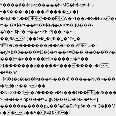
Y����ǟ�яc�����MG�p-
+�S�:��=�[�x��aS����d�}
�HʂU�#;��^���W�>1��v�G�Bn&
� ������vi�Ə �IJU���-
�Y�R���KI?J���-
��}9&ǔr)��O�_�{ЯF� _�^Ə/_�
Yz�c��������j��A�+��jV ݖ�-
�(yc�8����C�6���43��ߴ��O��͒�Ѵ�k��OEX�2�,�)�t��@���aw����;�׷o�_��2�sy��.�=W�n��߃�{4��ߑ��i�8V6v4W�9��s���g�
���] �e��m��|x�����Y��
>$�������g�����^�������=�?
��n?
~;͝�{�c�;�s��̺�����-8`�����Nvߤ����>�
��\�܃�˓n >��
�NzG8E�4+�7����o�%���O���78��
>^��F�hp���Σ g0t���Ǉ�1�{�|
�����a�����pܜ��f��vfrp6m�ϦQ�jf�M����J:�x��-?
u��4��5�%@$0 �t-