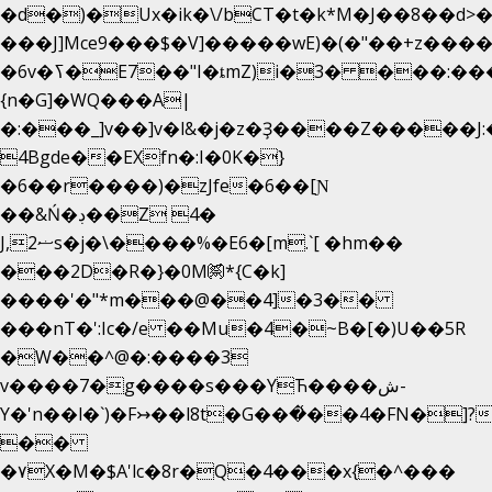
�d�)�Ux�ik�\/bCΤ�t�k*M�J��8��d>�%
���J]Mce9���$�V]�����wE)�(�"��+z����
�6v�ߖ�E7��"I�ȶmZ)i�3� ���:���,
{n�G]�WQ���A|
�:���_]v��]v�l&�j�z�Ҙ����Z�����J
4Bgde��EXfn�:I�0K�}
�6��r����)�zJfe�6��[Ɲ
��&Ń�ڊ��Z 4�
J,ޟ2s�j�\����%�E6�[m.`[ �hm��
���2D�R�}�0M㉀*{C�k]
��
��'�"*m���@��4]�3��
���nT�':Ic�/e ��Mu�4�~B�[�)U��5R
�W��^@�:����3
v����7�g����s���YЋ����ش-
Y�'n��l�`)�F↣��l8t�G���͑��4�FN�]?
��
�۷X�M�$A'lc�8r�Q�4���x{�^���