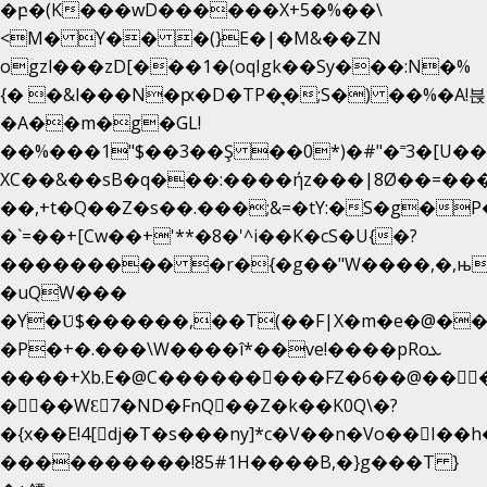
�բ�(K���wD������X+5�%��\
<M� Y�� �(}E�|�M&��ZN
ogzl���zD[���1�(oqIgk��Sy���:N�%
{� �&l���N�ԗ�D�TP�͉�;S�) ��%�A!븑
�A��m�g�GL!
��%���1"$��3��Ş ��0*)�#"�˭3�[U�
XC��&��sB�q���:����ήz���|8Ø��=��
��,+t�Q��Z�s��.���;&=�tY:�S�g�P
�`=��+[Cw��+'**�8�'^i��K�cS�U{�?
��������� �r�{�g��"W����,�,њ
�uQW���
�Y�Ʋ$������,��T(��F|X�m�e�@��
�P�+�.���\W����î*��ve!����pRoܥ
����+Xb.E�@C���������FZ�6��@���
���WƐ7�ND�FnQ��Z�k��K0Q\�?
����������!85#1H����B,�}g���T }