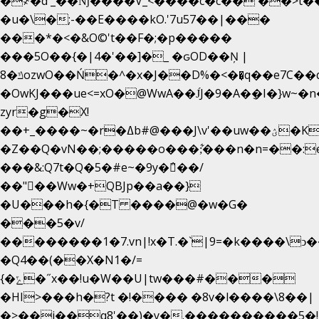
�
҂�d'_��ǋ����V_<����c�c��`��>t�
�u�\�;-��E����kO.'7u57��|���
���*�<�&O©'t��F�;�p�����
���5O��{�|4�'��]�_ �ԍOD��Ņ |
ݿ�8ozwO��Ń�^�x�J��D%�<��͉q��e7C��q�ȝNמ��t'h������hǛ���<�NN޸|
�OwKJ���ue<=xO�@WwA��J́J�9�A�݈�I�}w~�
zyr�g�X!
��+_����~�r�ߡb#@���J\v'��uw��ؽ�Ko�d4�۵��v�t.���݁w����}_}9��ĭ��
�Z��Q�vN��;�����o���;͋���n�n=��:e:�݋'�3:�_
���&:Q7t�Q�5�#e~�9y�݅󈽻��/
��"��Ww�+QBJp��a��}
�U���h�{�T ����@�w�G�
���5�v/
��������1�7.vn|!x�T.�`|9=�k����\ͻ��ߏ��9B
�Q4��(��X�N1�/=
{�ݻ�˝x��!u�W��U|tw���#���
�HI>���h�?t �!���� �8v�l����\8��|
�>��j��q8'��)�y�.����������5�!