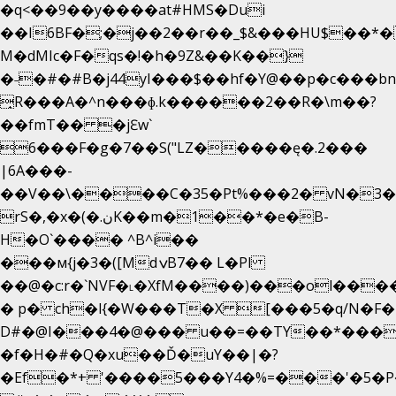
�q<��9��y����at#HMS�Dui
��I6BF�;�j��2��r��_$&���HU$��*
M�dMIc�F�qs�!�h�9Z&��K��}
�˗�#�#B�j44yI���$��hf�Y@��p�c���b
̟R���A�^n���ɸ.k������2��R�\m��?
��fmT�� �jԐw`
6���F�g�7��S("LZ�����ę�.2���
|6A���-
��V��\����C�35�Pt%���2� vN�3��
rS�,�x�(�.نK��m�1��*�e�B-
H�O`���� ^B^i��
���м{j�3�([MdݍB7�� L�Pl
��@�c:r�`NVF�˪�XfM����)���ol���
� p� ch�l{�W���T�X [���5�q/N�F�
D#�@I���4�@��� u��=��TY��*���
�f�H�#�Q�xu��Ď�uY��|�?
�Ef�*+ '����5���Y4�%=���'�5�