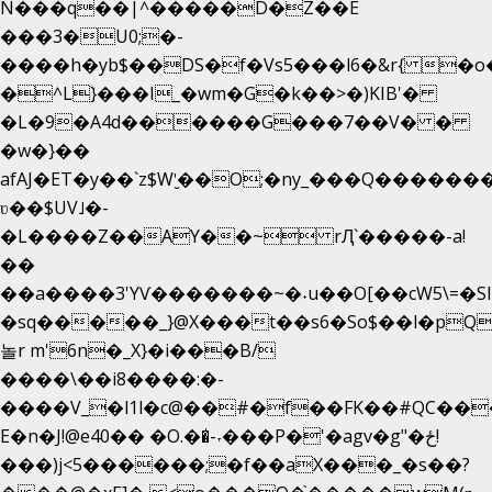
N���q��|^�����D�Z��E
���3�U0;�-
����h�yb$��DS�f�Vs5���l6�&r{ �o
�^L}���I_�wm�G�k��>�)KIB'�
�L�9�A4d������G���7��V� �
�w�}��
afAJ�ET�y��`z$W'̮��O;�ny_���Q����
ʋ��$UV˩�-
�L����Z��AY��~ rԮ`�����-a!
��
��a����3'YѴ�������~�˖u��O[��cW5\=�SI��
�sq�����_}@X���t��s6�So$��l�pQ
놀r m'6n�_X}�i���B/
����\��i8����:�-
����V_�l1l�c@��#�f��FK��#QC��
E�n�J!@e40�� �O.��̍-˕���P�'�agv�g"�ځ!
���)j<5������;�f��aX���_�s��?