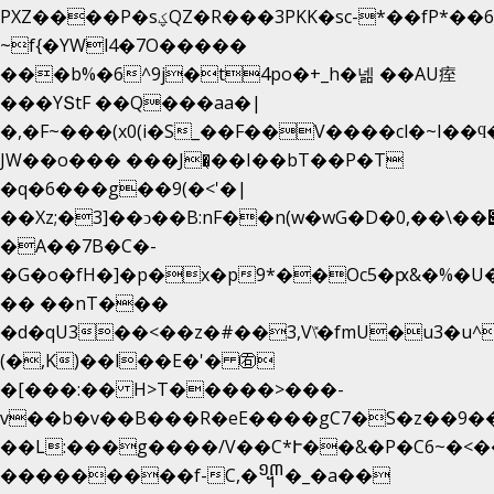
PXZ����P�sؼQZ�R���3PKK�sc-*��fP*��6_̦Q���H�hl��a��j��dӤ�ܥ�Ք�7�)S�_3y��@�n-
~f{�YWl4�7O�����
���b%�6^9j�t4po�+_h�넮 ��AU痓
���YՏtF ��Q���aa�|
�,�F~���(x0(i�S_��F��V����cl�~I��ϥ
JW��o��� ���J�̖��I��bT��P�T
�q�6���g��9(�<'�|
��Xz;�3]��ͻ��B:nF��n(w�wG�D�݌��\��,0"�
�A��7B�C�-
�G�o�fH�]�p�x�p9*��Oc5�ԗ&�%�U
�� ��nT���
�d�qU3��<��z�#��3,V\̽�fmU�u3�u^
(�,K)��l��E�'� ㊨
�[���:�� H>T�����>���-
v��b�v��B���R�eE����gC7�S�z��9�
��L:���g����/V��C*Ւ��&�P�C6~�
<�
���������f-C,�᧭�_�a��