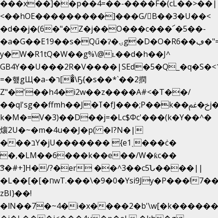
���x��]��p��4=��-����F�(cL��>��|
<��hOE���������]���G/B��3�U��<
�d��j�(6�"� Z�j��O���c���՜�5��-
�a�G��E19��s�Qű�ʔ�ۍg�D�O�Rڢ��6�"=Uh����
y� W�R1tQ�W��g%\@ʟ��d�h��J^
GB4Y��U���2R�V����|SEd�5�Q_�q�S�<1
=�헆gЩ�a-�ר[�̐\Ҕ{�s��*`��2撋
Z"�'��h4�i2w��z����A#<�T��/
��ql'sg��ffmh��J�ߠ�fJ���;P��k��خ�ﰬj��0��E8��6G���գN9?
k�M�=V�3)��D��j=�Lc$Φc'���(k�Y��^�
爙2U�~�m�4u��J�p( �I?N�|
���בY�jU������� {e1ˏ���ċ�
�,�LM��6���k��e��/W�ƙc��
͞3�#+]H�/?�er ��^3��c5Ն����||
�L��[�[�חwT.���\�9�0�Ysi9Jy�P���!7���,�>�P�z�k��-
zBI}��!
�lN��7�~4�i�x����2�b'\w[�k����