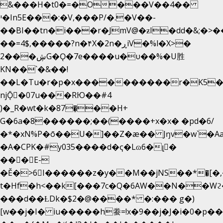
&���H�t0�=�O���V��4��
י�In5E���:�V,���P/�.�V��-
��BI��tn�i���r�JmV@�ƶI�dd�&;�>�
��=4$,�����?n�۴X�2n�ڕiV�%l�X>�
2���ڜG�Ǫ�7e����u�υ��%�U胜
KN��
`�&��!
��L�Tu�r�p�x����������r�K5�
njǬ�07u���RЮ��#4
)�_R�wt�k�87�̠��H+
G�6a�8������;��(����+x�x� �pd�6/
�*�xN%P�ō��U�]��Z�æ�� Jŋv�w`�Aa
�A�CPK�#y035����d�ҁ�Lɷ6�լ�
���E-
�Ě�>6򁊔I������z�y��M��jNS��*�͈[
t�Hf�h<��k[���7c�Q�6AW��N��
���d��ȽDk�$2�@����* �:��� g�)
[w��j�I� iu�����h䖭=!x�9��j�J�i�0�p��