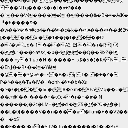
���@�xE]� <o���O�֙�����wM(ɀ
��NTq���rS�\�]�x+?�4�!
�`���\>�����˴�����&�B�=�As͒K
ᅢ�6����&�
�w��#cp4����c�k��=�����d62
[���j�x ��1��]�f�,���O!
�{�wUd� 1 ���A3;iE$�� (�R |
�u1���>a*s4J�p�<Ji��Q��R!xZ�!
��� =y�1 ьo�H �`����H x$�5�(�KANU-
�ENJ��R+���Y&
�@��3@wS�=~�B�ۊµ1�f�+�Y�
P�^��ҕ�Tە�iV�~�zhN��b�Xs
�>�\�[���6ʋ�i #�e:m�*+aMq��C�
��.+@"��"����+�tϾc 4�r�H�#�'N
������;�2c�LM=��d �Z5��?O�t�|
��L�0[����V��n����#�lkm�+��V2���
�:H�oSۤ
��E���(�bJ�*2�u������i�1�s�Bx*