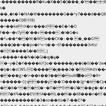
-����;�����R�ku�X��S�]���_�'��6
s�
��_�t�1�NA�W�������G��^y7���d��Q8
�����O}818}
�=��ke'rX�sr���z��E�1�O
F��~�v7y�'��v ���.:�I�G�o
�*ޏ��*��W;�Ww��CK�۽�� �_��G?
���]��=��pv�I^v~t�:�~6?�������3vΚs/
�����S�!�_|
ɚ����+��N�{�Gɫ�qj�g͖�
�~y�Z�Y����k}o�'�����y��{�0{��'ƻw��"��ɷ���]7x��w�b
�ǉ�۱�sCW5.:O݉�����j���2�`�z;#d;V��
����g>�\=��k��3���sսM߼�o?�R+
<�����<}|q���y��'O����;lg^�b�C
��6�^��{�~�Π�*Eȼ�
Ư���g�::�
7�KԳ���E\4��L���.�68���n�`
���������E�3�xo��tta�7-��Ը?�