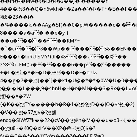
��m�{�Mw�ˡ(�l3�l�z��J� �����h
4���;%8��Q�n6wkh�*�Za��'�I\�Τ*�E��Γ��
袛8�23��i�
�%����k.��AAg�5f(��0�p,W�����d�:�
8��� �a�a� ��e�y˿}
��u�������KM*~
�ׯ�c)��ȣ��Wp������5&��EN����*�&&6F��Le��~�P�άv����ui?
E���h�!pRU]SMY֏dI�4S)��ܢ��X��
z^8G=EM҉i� �����6��p�������
+�L�_�*�F�D���D�F�o"ظ!
�4�g�7֦�� J��`[��k1�U@�*�*�0W�U�0����_������äp�)2>�`@n����5DW˃��
;�͟�.�i�L���,9�^bnH�H�r�MI���3�Rx��L#o0d
揯!��*�ZW
{�K��TY�����h�R�1�<D��JO�$>�2}
�V���57y�`뉋
endq�SIWfZ"k��22�cV��#n�M���u�o3~K,
� u8~�40Q�xirV��XP�@~iO)$�?
f<��C��*��ƮC}>���?���[ FiSӬ