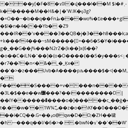
���y[�F�8�ϫ0ŀ�վ���!�!�M $i�#˲-
k������M��H&�|�'W.lK�ϙ3g?
�=O��~�b��q��Fnظ���wo%�Ʃe���+gI��9��4�Y6M����E��Yg����R�� P�Ȇ����w��+'�w��Q��p
�$l�n�4�(��Yb� �Z9
���IR��'v����3��QB�j�3��h8���k;
+k���f4Ԏ���~sM�����[=��6�S�Y�i���
g� _��G��j%���N2rZ�{k��]x{6��?
�o��C�iLN�ˉ��]�{o�O����{��S�y���s<ٳ���������:��;W��}
�r7��?�n<�&�_�_Ķx�
��'�>�z���Uvb�A����pљ����$�<(��M,�~ݏ�'�u����>�
� 
F����S����+v����n����
�3L�$��e��w߼���?��i��������D|
��IY�������͛����o�]�����c_��ģ��
t�.��w�'�1W¼ݕޮ��z�o�\Kf��0���O
��í�CQ��.G=��ڍo@qw�D�O;�ZH��啸
�hޟ���q��ĭ/�6�>� .�bwN�ϫˋ��'��W'