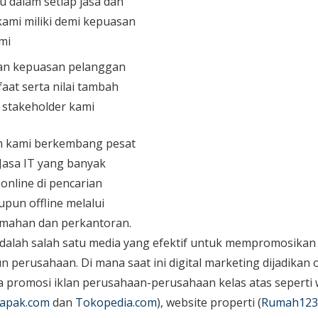
u dalam setiap jasa dan
ami miliki demi kepuasan
mi
n kepuasan pelanggan
aat serta nilai tambah
n stakeholder kami
an kami berkembang pesat
 Jasa IT yang banyak
 online di pencarian
upun offline melalui
mahan dan perkantoran.
dalah salah satu media yang efektif untuk mempromosikan 
perusahaan. Di mana saat ini digital marketing dijadikan o
promosi iklan perusahaan-perusahaan kelas atas seperti 
apak.com
dan
Tokopedia.com
), website properti (
Rumah123