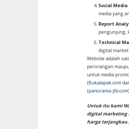
Social Media
media yang an
Report Analy
pengunjung, k
Technical Ma
digital market
Website
adalah sal
perorangan maupun 
untuk media promos
(
Bukalapak.com
da
(
panorama-jtb.com
Untuk itu kami W
digital marketin
harga terjangkau.