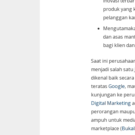
inovasi terbar
produk yang k
pelanggan ka
Mengutamaka
dan asas manf
bagi klien da
Saat ini perusaha
menjadi salah satu
dikenal baik secara
teratas
Google
, ma
kunjungan ke peru
Digital Marketing
a
perorangan maupun 
ampuh untuk media 
marketplace (
Bukal