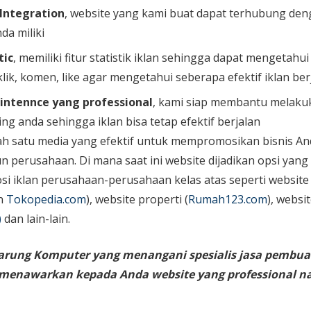
 Integration
, website yang kami buat dapat terhubung den
da miliki
tic
, memiliki fitur statistik iklan sehingga dapat mengetahu
lik, komen, like agar mengetahui seberapa efektif iklan ber
intennce yang professional
, kami siap membantu melaku
ing anda sehingga iklan bisa tetap efektif berjalan
ah satu media yang efektif untuk mempromosikan bisnis An
perusahaan. Di mana saat ini website dijadikan opsi yang
i iklan perusahaan-perusahaan kelas atas seperti website
n
Tokopedia.com
), website properti (
Rumah123.com
), websi
)
dan lain-lain.
arung Komputer yang menangani spesialis jasa pembua
g menawarkan kepada Anda website yang professional 