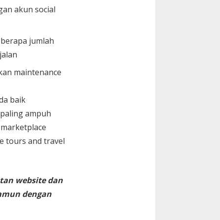
gan akun social
i berapa jumlah
jalan
kan maintenance
da baik
 paling ampuh
 marketplace
te tours and travel
tan website dan
namun dengan