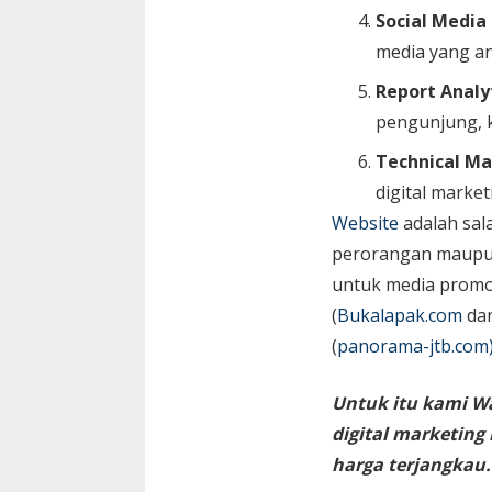
Social Media
media yang an
Report Analy
pengunjung, k
Technical Ma
digital market
Website
adalah sal
perorangan maupun 
untuk media promos
(
Bukalapak.com
da
(
panorama-jtb.com
Untuk itu kami W
digital marketin
harga terjangkau.