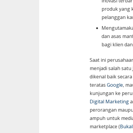
inovasi terbar
produk yang k
pelanggan ka
Mengutamaka
dan asas manf
bagi klien da
Saat ini perusaha
menjadi salah satu
dikenal baik secara
teratas
Google
, ma
kunjungan ke peru
Digital Marketing
a
perorangan maupun 
ampuh untuk media 
marketplace (
Bukal