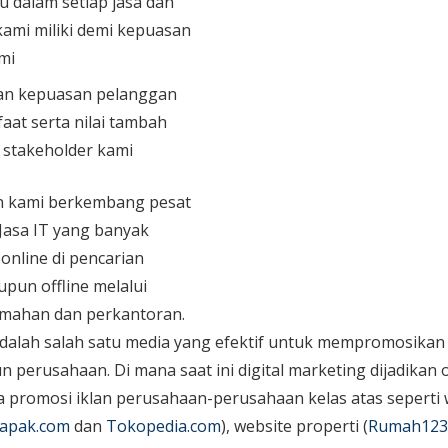
u dalam setiap jasa dan
ami miliki demi kepuasan
mi
n kepuasan pelanggan
aat serta nilai tambah
n stakeholder kami
an kami berkembang pesat
 Jasa IT yang banyak
 online di pencarian
upun offline melalui
mahan dan perkantoran.
dalah salah satu media yang efektif untuk mempromosikan 
perusahaan. Di mana saat ini digital marketing dijadikan o
promosi iklan perusahaan-perusahaan kelas atas seperti 
apak.com
dan
Tokopedia.com
), website properti (
Rumah123