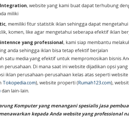
 Integration
, website yang kami buat dapat terhubung den
da miliki
tic
, memiliki fitur statistik iklan sehingga dapat mengetahu
lik, komen, like agar mengetahui seberapa efektif iklan ber
intennce yang professional
, kami siap membantu melaku
ing anda sehingga iklan bisa tetap efektif berjalan
ah satu media yang efektif untuk mempromosikan bisnis An
perusahaan. Di mana saat ini website dijadikan opsi yang
i iklan perusahaan-perusahaan kelas atas seperti website
n
Tokopedia.com
), website properti (
Rumah123.com
), websi
)
dan lain-lain.
arung Komputer yang menangani spesialis jasa pembua
g menawarkan kepada Anda website yang professional 