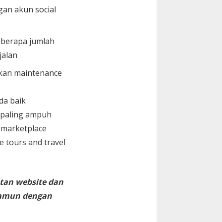
gan akun social
i berapa jumlah
jalan
kan maintenance
da baik
 paling ampuh
 marketplace
te tours and travel
tan website dan
namun dengan