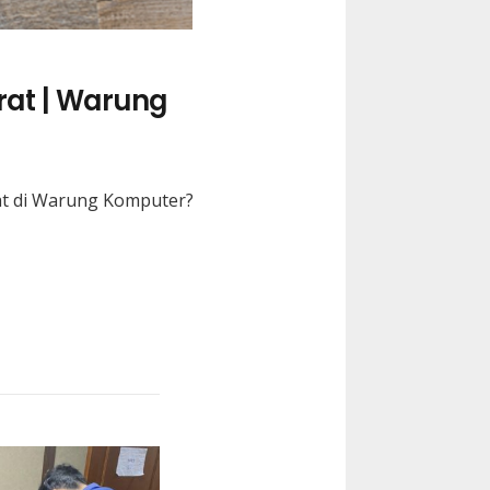
at | Warung
t
di Warung Komputer?