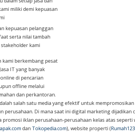
u dalam setiap jasa dan
ami miliki demi kepuasan
mi
n kepuasan pelanggan
aat serta nilai tambah
n stakeholder kami
an kami berkembang pesat
 Jasa IT yang banyak
 online di pencarian
upun offline melalui
mahan dan perkantoran.
dalah salah satu media yang efektif untuk mempromosikan 
perusahaan. Di mana saat ini digital marketing dijadikan o
promosi iklan perusahaan-perusahaan kelas atas seperti 
apak.com
dan
Tokopedia.com
), website properti (
Rumah123