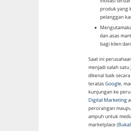
inovasi terbar
produk yang k
pelanggan ka
Mengutamaka
dan asas manf
bagi klien da
Saat ini perusaha
menjadi salah satu
dikenal baik secara
teratas
Google
, ma
kunjungan ke peru
Digital Marketing
a
perorangan maupun 
ampuh untuk media 
marketplace (
Bukal