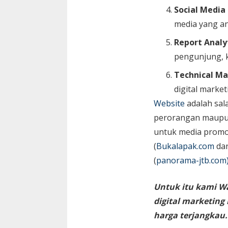
Social Media
media yang an
Report Analy
pengunjung, k
Technical Ma
digital market
Website
adalah sal
perorangan maupun 
untuk media promos
(
Bukalapak.com
da
(
panorama-jtb.com
Untuk itu kami W
digital marketin
harga terjangkau.