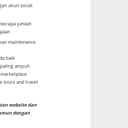
gan akun social
i berapa jumlah
jalan
kan maintenance
da baik
 paling ampuh
 marketplace
te tours and travel
tan website dan
namun dengan