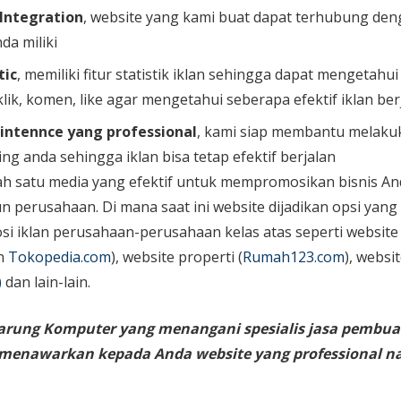
 Integration
, website yang kami buat dapat terhubung den
da miliki
tic
, memiliki fitur statistik iklan sehingga dapat mengetahu
lik, komen, like agar mengetahui seberapa efektif iklan ber
intennce yang professional
, kami siap membantu melaku
ing anda sehingga iklan bisa tetap efektif berjalan
ah satu media yang efektif untuk mempromosikan bisnis An
perusahaan. Di mana saat ini website dijadikan opsi yang
i iklan perusahaan-perusahaan kelas atas seperti website
n
Tokopedia.com
), website properti (
Rumah123.com
), websi
)
dan lain-lain.
arung Komputer yang menangani spesialis jasa pembua
g menawarkan kepada Anda website yang professional 