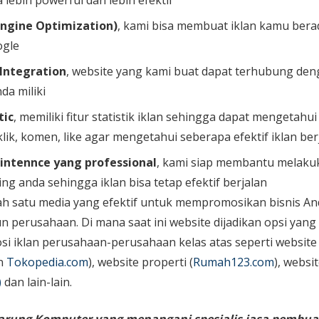
 lebih powerful dan lebih efektif
Engine Optimization)
, kami bisa membuat iklan kamu bera
ogle
 Integration
, website yang kami buat dapat terhubung den
da miliki
tic
, memiliki fitur statistik iklan sehingga dapat mengetahu
lik, komen, like agar mengetahui seberapa efektif iklan ber
intennce yang professional
, kami siap membantu melaku
ing anda sehingga iklan bisa tetap efektif berjalan
ah satu media yang efektif untuk mempromosikan bisnis An
perusahaan. Di mana saat ini website dijadikan opsi yang
i iklan perusahaan-perusahaan kelas atas seperti website
n
Tokopedia.com
), website properti (
Rumah123.com
), websi
)
dan lain-lain.