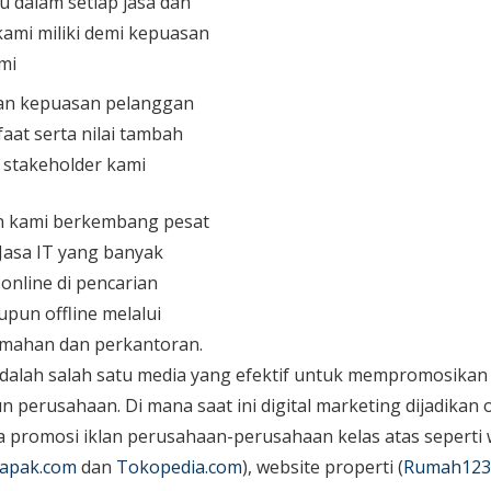
u dalam setiap jasa dan
ami miliki demi kepuasan
mi
n kepuasan pelanggan
aat serta nilai tambah
n stakeholder kami
an kami berkembang pesat
 Jasa IT yang banyak
 online di pencarian
upun offline melalui
mahan dan perkantoran.
dalah salah satu media yang efektif untuk mempromosikan 
perusahaan. Di mana saat ini digital marketing dijadikan o
promosi iklan perusahaan-perusahaan kelas atas seperti 
apak.com
dan
Tokopedia.com
), website properti (
Rumah123