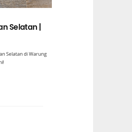
n Selatan |
an Selatan
di Warung
i!