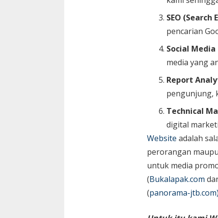
kami sehingga
SEO (Search 
pencarian Go
Social Media
media yang an
Report Analy
pengunjung, k
Technical Ma
digital market
Website
adalah sal
perorangan maupun 
untuk media promos
(
Bukalapak.com
da
(
panorama-jtb.com