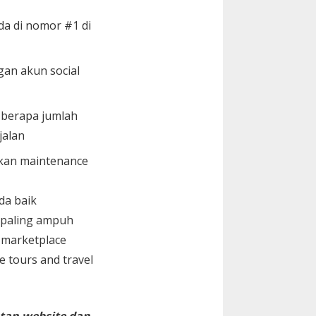
da di nomor #1 di
gan akun social
i berapa jumlah
jalan
kan maintenance
da baik
 paling ampuh
 marketplace
te tours and travel