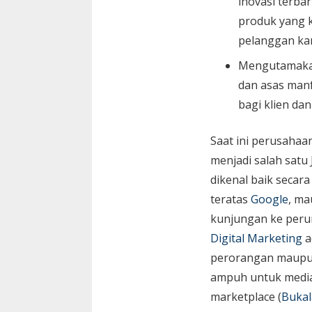
inovasi terbar
produk yang k
pelanggan ka
Mengutamaka
dan asas manf
bagi klien da
Saat ini perusaha
menjadi salah satu
dikenal baik secara
teratas
Google
, ma
kunjungan ke peru
Digital Marketing
a
perorangan maupun 
ampuh untuk media 
marketplace (
Bukal