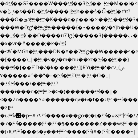
�4��G3����W�����3i�ܼ�=�M��i�<��&
v�[;ݤ�s��D �v����|h���ŝ�Ѽ��zלt?
���O�ێa��K���q�p��l�>:�����3�~��}
���W�O;g'�g�����{�~����y�YJb��U
���/.��O����ū7`lg{�����3{�����ﭓ��ltr
�x�vr�#����;�k�/
�<&`�MGh����DN�Y��7g��W�����s�
�[����\_|��v�y�m�hu��xc��� ��}
�� �[��E`D�/�k�:���]}RΎƫ��'�cv_ݜ}
��˝#�����۷O � �O�_|
��=�
����\���?
���i���d�>�>�(��������|�:
<��Zo����Ϋ#������qv�6�t��U����a�
�z}
�ӹv׸�p~#؝7�֭���x��go�;�{��#&�/2���j���pO����/^�<�>ޝx7O�"\%�����cKy{���N������/
�7��������$�������Z���ws���.
�[/IOƷ���s�y��+^����)#�:σ����~|