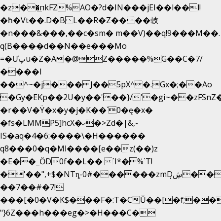
�z��͟пkFZ%AO�?d�IN���jEI��l��l!
�ħ�Vt��.D�BL��R�Z����䡋
�n���&���,��c�sm� m��V)��q!9���M��.
q(B����d��N��e���Mo
=�Ưپu�Z�A�@Z�����%G��C�7/
����l
��^~�j��� J��5pX^�.Gx�;��Ao
�Gy�EKp��2U�y��'��}/'�gi~��zFSnZ�
�r��V�Ÿ�x�y�j�K��`0�ę�x�
�fs�LMMP5]hcX�ޚ�>Zd�|&,-
IS�aq�4�6:����\�H������
q8���0�q�Mߊ����[e��z(��)z
�E��_ӦD0f��L�� `I*� %`T!
�'��",+$�NTȵ-0#������zmDڜ̦�
�
��7��#�7!
���[�0�V�K$���F�:T�CŬ��[�f;��
"}6Z���h���eg�>�H���C�