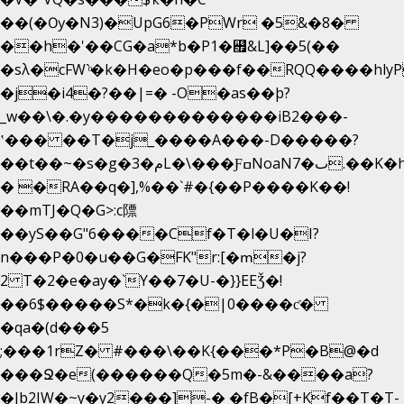
��(�Ѹ�N3)�UpG6�PWr �5&�8�
��h�'��CG�a*b�P1�꘯&L]��5(��
�sλ�cFW`ͦ�k�H�eo�p���f��RQQ����hlyP8@�CV�*
�j�i4�?��|=� -O�as��þ?
_w��\�.�y�������������iB2���-
ʽ��� ��T�j_����A���-D�����?
��t��~�s�g�م�3L�\���ƑߛNoaNٮ�7.��K�h8K�Ύ���haB��#��>�b�#�f�<��
� �RA��q�],%��`#�{��P����K��!
��mTJ�Q�G>:c䧣
��yS��G"6����Cf�T�l�U�I?
n���P�0�u��G�FK"r:[�ՠ�j?
2 T�2�e�ay�`Y��7�U-�}}EEǮ�!
��6$�����S*�k�{�|0����ƈ�
�qa�(d���5
;���1rZ� #���\��
K{���*P�B@�d
���Ջ�e(������Q�5m�-&����a?
�Jb2IW�~y�y2���]-� �fB�[+Kf��T�T-