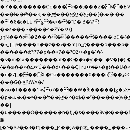
�;Y��;������Oo���>��;���Z�M�E
���!��@��KJ��������[�.�� ��
��8�;�򜸥 Yg�e/��"D�
B�
\?
��s���~����^�ZY�ﾹ{}
����������loϿ�{�nl^<�گ;��#�c��s.^^~�qF��w
ڑήN���x�2��:�
�S_|=jݿ������z��\��m|n_g����o���p�|
������ȸ?:?7�p��<7��?OZ/>�g�'�}
�s�m�'#�������at��>��x�y'��=�V�{�)ʻ
{��ǝï��<�ܓǗ���d+���Q|ru+�>�g{��U�<�������x���U��?
�n�7[_���X'�Oa�������0���o��ޓ>O�ޝ�>
���G�?גּWΛ�/
�wo�F����1}wo7����W�۫ȸ�����}g�ś
�p�ٿ�.��ŧ���'t���<�q$��۫'������}v����ݚ�F��{����:l��ɞ�N����~�>|
��|
�u�����O������n�f;ݛ�s����8y�:����M�
膓
[�^�ѫ7�͕�3�tfJ���_]^��}w�pa����_.���