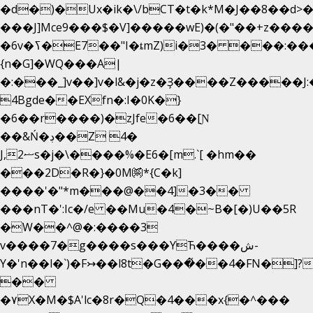
�d�)�Ux�ik�\/bCΤ�t�k*M�J��8��d>�%
���J]Mce9���$�V]�����wE)�(�"��+z����
�6v�ߖ�E7��"I�ȶmZ)i�3� ���:���,
{n�G]�WQ���A|
�:���_]v��]v�l&�j�z�Ҙ����Z�����J
4Bgde��EXfn�:I�0K�}
�6��r����)�zJfe�6��[Ɲ
��&Ń�ڊ��Z 4�
J,ޟ2s�j�\����%�E6�[m.`[ �hm��
���2D�R�}�0M㉀*{C�k]
��
��'�"*m���@��4]�3��
���nT�':Ic�/e ��Mu�4�~B�[�)U��5R
�W��^@�:����3
v����7�g����s���YЋ����ش-
Y�'n��l�`)�F↣��l8t�G���͑��4�FN�]?
��
�۷X�M�$A'lc�8r�Q�4���x{�^���