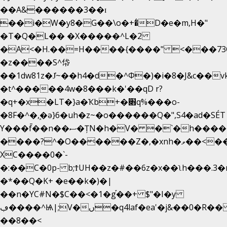
��A&������3��ɪ
��i�W�y8�G��\o�+�̊D�e�m,H�"
�T�Q�L�� �X�����^L�2
�A<�H.��=H����{����" <���73O�
�z����S^帒
��1dw81z�J̔~��h4�d�
^Φ�)�i�8�J&c��
�t^�����4w�8���k�'��qD r?
�q+�x�LT�}a�Ҡb+�׋q%���o-
�8F�^�ܾ,�ә}6�uh�z~�o������Q�",S4�ad�SÉ
Y���f̄��n��ސ�ȚN�h�V� �`�h�����|
����?^�O������Z�,�xnh�ވ��<���u4Ɠ��+�
XC����0�`-
�:��C�0p- b;ϮUH��z�#��6z�x��ʅh���.3
�*��Q�K+ �e��k�)�|
��n�YC#N�$C��<�1�g֡��+ $"�I�y
ڢ����^Ѩ|;V�ں�q4laf�ea'�j&��0�R�� J0O
��8��<