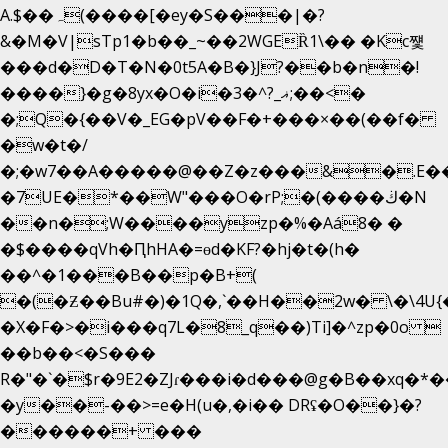
A.$��ہ(����[�ey�S���|�?
&�M�V|sTp1�b��_~��2WGEȐ1\�� �Kc쩇
���d�D�T�N�0t5A�B�}J?��b�n�!
����}�g�8yx�O�i�3�^?_ޣ;��<�
�;Q�{��V�_EG�pV��F�+���×��(��f�
�w�t�/
�;�w7��A�����@��Z�z���&�.E�
�7UE�*��W"���O�rP;�(����ڬ�N
��n�;W����yzp�%�Aá8� �
�$����qVh�ԤhHA�=ɵd�KF?�hj�t�(h�
��^�1���B��p�B+(
�(�Ƶ��Bu#�)�1Q�,`��H��2w� \�\4U{
�X�F�>�i���q7L�8_q��)Ti]�^zp�0o 
��b��<�S���
R�"�`�$r�9E2�ZJɾ���i�d���@g�B��xq
�y��-��>=e�H(u�,�i�� DRʢ�O��}�?
������+ ���