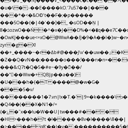
�
҂�d'_��ǋ����V_<����c�c��`��>t�
�u�\�;-��E����kO.'7u57��|���
���*�<�&O©'t��F�;�p�����
���5O��{�|4�'��]�_ �ԍOD��Ņ |
ݿ�8ozwO��Ń�^�x�J��D%�<��͉q��e7C��q�ȝNמ��t'h������hǛ���<�NN޸|
�OwKJ���ue<=xO�@WwA��J́J�9�A�݈�I�}w~�
zyr�g�X!
��+_����~�r�ߡb#@���J\v'��uw��ؽ�Ko�d4�۵��v�t.���݁w����}_}9��ĭ��
�Z��Q�vN��;�����o���;͋���n�n=��:e:�݋'�3:�_
���&:Q7t�Q�5�#e~�9y�݅󈽻��/
��"��Ww�+QBJp��a��}
�U���h�{�T ����@�w�G�
���5�v/
��������1�7.vn|!x�T.�`|9=�k����\ͻ��ߏ��9B
�Q4��(��X�N1�/=
{�ݻ�˝x��!u�W��U|tw���#���
�HI>���h�?t �!���� �8v�l����\8��|
�>��j��q8'��)�y�.����������5�!