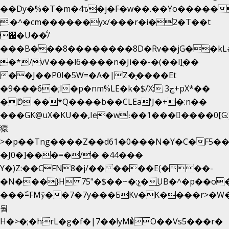
��Dy�%�T�m�4ԏ�j�F�w��.��Yo�����
.�^�cm������yx/���r�i�2�T��t
΢�U��̈́/
���B���8��������8D�Rv��jG��kL
�*/vV���l6����n�Ji��-�(��l]֚��
��J��P0l�5W=�A�|Z�ͅ����Et
�9���6�;l�p�nm%LE�k�$/X; ڃ3+pX*��
�ެD ��*Q����b��CLEa'J�+�:n��
���GK@uX�KU��,Ie�w։��1���􆆕����0[G:
獧
>�p��Tng����Z��d61�0���N�Y�C�F5��
�J0�]���=�/� �44���
Y�)Z:��CFN8�j/������E(���-
�N���}H 75"�$��~�:չ�͟UB�^�p��o
���ۜ=FMy̌��7�7y���БKv�K����r>�W�
둽
H�>�;�hrL�g�f�|7��!yM�̊O��Vs5���r�