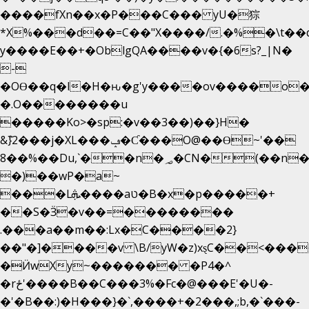
����fXn��x�P���C��� yU�猔
*X%���d��=C��"X����/.�%�\t��
y����E��+�OblgQA����v�{�6s?_|N�
-
�OƟ��q�l�H�ԋ�g'y����ov����o
�.O��������u
�����Ko>�sp:�v��3��)��}H�
&݉}2���j�XL���ݡ�Ƈ���O@��Ɵ~'��
8��%��Du,`��n�؃�CN�(��n��ւ���B�9��
�)��wP�a~
���Lܞ����aט�B�x�p�����+
��S�Ӟ�v��=��������
.���a��m��:Lx�C����2}
��"�]����v \B/yW�z)xȿС��<���
�Ӥw
Xy~������� �P4�^
�rځ'����B��C���3%�Fc�@���E'�U�-
�'�B��:)�H���}�`,����+�2���,;b,�`���-