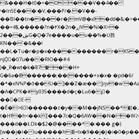
&���H�t0�=�O���V��4��
י�In5E���:�V,���P/�.�V��-
��BI��tn�i���r�JmV@�ƶI�dd�&;�>�
��=4$,�����?n�۴X�2n�ڕiV�%l�X>�
2���ڜG�Ǫ�7e����u�υ��%�U胜
KN��
`�&��!
��L�Tu�r�p�x����������r�K5�
njǬ�07u���RЮ��#4
)�_R�wt�k�87�̠��H+
G�6a�8������;��(����+x�x� �pd�6/
�*�xN%P�ō��U�]��Z�æ�� Jŋv�w`�Aa
�A�CPK�#y035����d�ҁ�Lɷ6�լ�
���E-
�Ě�>6򁊔I������z�y��M��jNS��*�͈[
t�Hf�h<��k[���7c�Q�6AW��N��
���d��ȽDk�$2�@����* �:��� g�)
[w��j�I� iu�����h䖭=!x�9��j�J�i�0�p��