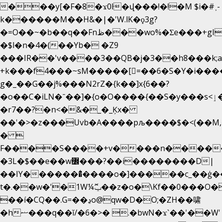
���y[�F�8�ϫ0ŀ�վ���!�!�M $i�#˲-
k������M��H&�|�'W.lK�ϙ3g?
�=O��~�b��q��Fnظ���wo%�Ʃe���+gI��9��4�Y6M����E��Yg����R�� P�Ȇ����w��+'�w��Q��p
�$l�n�4�(��Yb� �Z9
���IR��'v����3��QB�j�3��h8���k;
+k���f4Ԏ���~sM�����[=��6�S�Y�i���
g� _��G��j%���N2rZ�{k��]x{6��?
�o��C�iLN�ˉ��]�{o�O����{��S�y���s<ٳ���������:��;W��}
�r7��?�n<�&�_�_Ķx�
��'�>�z���Uvb�A����pљ����$�<(��M,�~ݏ�'�u����>�
� 
F����S����+v����n����
�3L�$��e��w߼���?��i��������D|
��IY�������͛����o�]�����c_��ģ��
t�.��w�'�1W¼ݕޮ��z�o�\Kf��0���O
��í�CQ��.G=��ڍo@qw�D�O;�ZH��啸
�hޟ���q��ĭ/�6�>� .�bwN�ϫˋ��'��W'