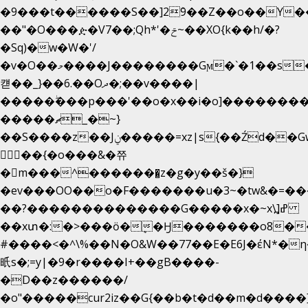
�9���t������S��]2ܰ9��Z��o��Y�
��"�O���ዽ�V7��;Qh*'�ݗ~��XO{k��h/�?
�Sq)�w�W�'/
�v�O��މ����J��������Gϻ�`�1��s�\����'�I���ݭE��~%��;]���M|szvѺ5
컏��_}��6.��Oދ�;��v����|
�����ۖ���p���'��o�x��i�o]��������
�����ޗ_�~}
��S����z��Jݧ�����=xz|sܼ{��Źd��Gw�����n~
𳏮 ��{�o���&�쮸
�󧽑m���^�������̺z�g�y��š�}
�ev���OO��o�F�������u�3~�tw&�=
��?��������������G�����x�~x\߽]ߝ
��xտ�:�>���ӧ�ܷ�Ӈ�������ο8���I�
#����<�^\%��N�O&W��77��E�E6J�έN
㫝s�;=y|�9�r����I+��gB����-
�D��z������/
�o"�����cur2iz��G{��b�t�d��m�d����]�h