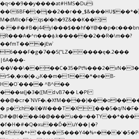
�q<��9��y����at#HMS�Dui
��I6BF�;�j��2��r��_$&���HU$��*
M�dMIc�F�qs�!�h�9Z&��K��}
�˗�#�#B�j44yI���$��hf�Y@��p�c���b
̟R���A�^n���ɸ.k������2��R�\m��?
��fmT�� �jԐw`
6���F�g�7��S("LZ�����ę�.2���
|6A���-
��V��\����C�35�Pt%���2� vN�3��
rS�,�x�(�.نK��m�1��*�e�B-
H�O`���� ^B^i��
���м{j�3�([MdݍB7�� L�Pl
��@�c:r�`NVF�˪�XfM����)���ol���
� p� ch�l{�W���T�X [���5�q/N�F�
D#�@I���4�@��� u��=��TY��*���
�f�H�#�Q�xu��Ď�uY��|�?
�Ef�*+ '����5���Y4�%=���'�5�