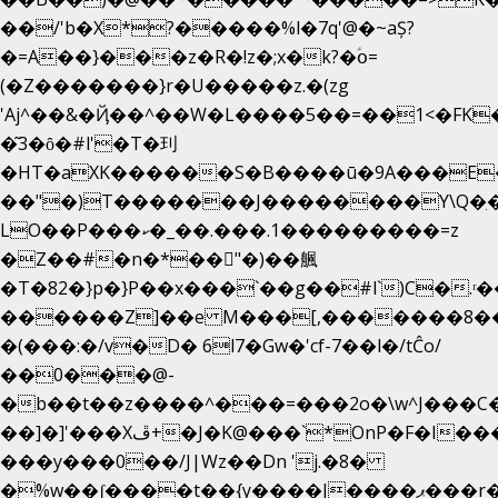
��/'b�X*?�����%l�7q'@�~aȘ?
�=A��}���z�R�!z�;x�k?�ؑօ=
(�Z�������}r�U�����z.�(zg
'Aj^��&�Ҋ��^��W�L��
��5��=��1<�FK
�͂3�ȏ�#l'�T�㺫
�HT�aXK������S�B����ū�9A���E�
��"�)T�������J��������Y\Q�ִ�
LO��P���ކ�_��.���.1���������=z
�Z��#�n�*��"�)��䑺
�T�82�}p�}P��x���`��g��#l`)C�.ʳ
������Z]��e M���[,�������8�
�(���:�/v�D� 6l7�Gw�'cf-7��l�/tĈo/
��0���@-
�b��t��z����^���=���2o�\w^J���C
��]�]'���Xڦ+�J�K@���`*OnP�F�I�����n����ˎ���E>���%
���y���0��/J|Wz��Dn 'j.�8�
�%w��ʃ����t��{y����J����ޕ���r��d�$e҅b�e����