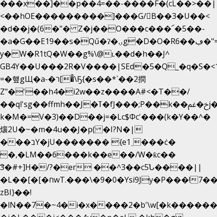
���x��]��p��4=��-����F�(cL��>��|
<��hOE���������]���G/B��3�U��<
�d��j�(6�"� Z�j��O���c���՜�5��-
�a�G��E19��s�Qű�ʔ�ۍg�D�O�Rڢ��6�"=Uh����
y� W�R1tQ�W��g%\@ʟ��d�h��J^
GB4Y��U���2R�V����|SEd�5�Q_�q�S�<1
=�헆gЩ�a-�ר[�̐\Ҕ{�s��*`��2撋
Z"�'��h4�i2w��z����A#<�T��/
��ql'sg��ffmh��J�ߠ�fJ���;P��k��خ�ﰬj��0��E8��6G���գN9?
k�M�=V�3)��D��j=�Lc$Φc'���(k�Y��^�
爙2U�~�m�4u��J�p( �I?N�|
���בY�jU������� {e1ˏ���ċ�
�,�LM��6���k��e��/W�ƙc��
͞3�#+]H�/?�er ��^3��c5Ն����||
�L��[�[�חwT.���\�9�0�Ysi9Jy�P���!7���,�>�P�z�k��-
zBI}��!
�lN��7�~4�i�x����2�b'\w[�k����