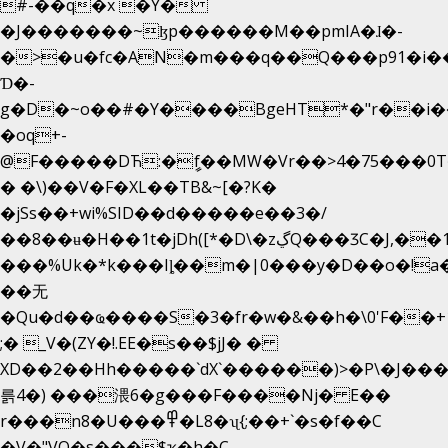
#-��q�x �Y�
�J�������~ɮp������M��pmIA�ɺ�-
�>�u�fc�AN�m���q��Q���p91�i�
Ɗ�-
g�D�~o��#�Y����BgeHT*�"r��i��[
�oq+-
@F�����DЋ:�ީf��MW�Vr��>4�75���0T�
� �\)��V�F�XL��TB&~[�?K�
�jSs��+wi%SID�� d�����e��3�/
��8��ʉ�H��1t�jDh([*�D\�zڲQ���ӠC�J,��1���eJ��U��j�\���&�6­
���%Uk�*k���Iȴ��m�|0���y�D��o�!a�
��无
�Qu�d��ҩ�󠬸���S�3�fr�w�&��h�\0'F��+1rBaj����O$ݓ�0�ڳ�����+���6_�CPB�ˁ>׋�DAR�1qU$���
;� _V�(ZY�!.EE�s��$jJ� �
XD��2��Hh�����`dX`������)>�P\�J��
륽4�) ���渨6�g���F����Nj� E��
r���n8�U���߾�L8�ʯ{;��+`�s�f��C
�V�"VQ�s���$ҡ�h�C