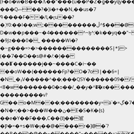
(F�o�w�B���Ʌ��"���{u��P�Z�ީq��yqy����ܙ��=��x���>����
���Qޝ��?�}i�+��N,��us�7
ߟ����F��/Ļ�ɽu��?
�܄Y0:��I��;w;;���������ڵ^$�͏��@�����֡�t��v�_�:G���i;GWR�n4�gO������?
D�w��p���~�4������^~ɮ^ܺ;�k��yq��"~
�9Jz���0�_ �����Wi�?
�~g���=>�>��������������S|*}>
(��7��O��s@#�/:�)��
���ͧ՛������j��~����C�i~��
��oW��{������Fp?�O�7oI|��6=|
�N_�ݚV�����^��;���QSY������09�/nV{���o_�+�����k��.�/>�N�����N�jO���^�]
<8�w�������0�o��/_��y�^�͝�x��.����7��h
���������v?
G��.o�M���;��������y=ӛ`�=ݳ�7�ڳ�
�N�=;��>���W���ڽ�E�S�K�{s}
��e�Y��F���,C��{Ƞ��䣉
�Ƿ�=�+s�W�ȿ��@����r�]@�`?
��B��)�@��~�����"~�����=>K�x