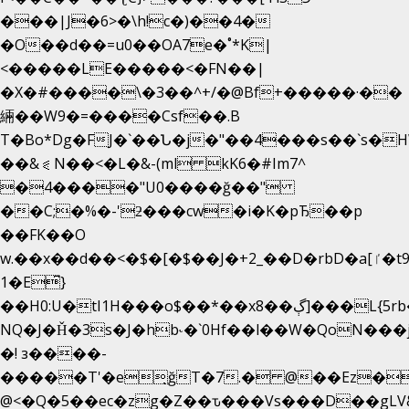
���|J�6>�\h!c�)��4�
�O��d��=u0��OA7e�˚*K
|
<�����LE�����<�FN��|
�X�#����\�3��^+/�@Bf+�����·��
緉��W9�=����Csf��.B
T�Bo*Dg�FJ�`��Ն�j�"��4���s��`s�HWm��g'
��&⪗N��<�L�&-(ml kK6�#Im7^
�4����"U0����ğ��"
��C;�%�-'ƻ���cw�i�K�pЂ��p
��FK��O
w.��x��d��<�$�[�$��J�+2_��D�rbD�a[ٵ�t9?
1�E͆}
��H0:U�tI1H���o$��*��xڳ��8]���L{5rb�����b
NQ�J�Ȟ�3s�J�hb˞�`0Hf��l��W�QoN��
�! з����-
�����T'�e͉ğT�7.� @��Ez�
@<�Q�5��ec�zg�Z��ԏ���Vs���D��gLV