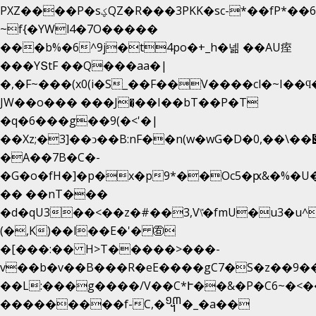
PXZ����P�sؼQZ�R���3PKK�sc-*��fP*��6_̦Q���H�hl��a��j��dӤ�ܥ�Ք�7�)S�_3y��@�n-
~f{�YWl4�7O�����
���b%�6^9j�t4po�+_h�넮 ��AU痓
���YՏtF ��Q���aa�|
�,�F~���(x0(i�S_��F��V����cl�~I��ϥ
JW��o��� ���J�̖��I��bT��P�T
�q�6���g��9(�<'�|
��Xz;�3]��ͻ��B:nF��n(w�wG�D�݌��\��,0"�
�A��7B�C�-
�G�o�fH�]�p�x�p9*��Oc5�ԗ&�%�U
�� ��nT���
�d�qU3��<��z�#��3,V\̽�fmU�u3�u^
(�,K)��l��E�'� ㊨
�[���:�� H>T�����>���-
v��b�v��B���R�eE����gC7�S�z��9�
��L:���g����/V��C*Ւ��&�P�C6~�
<�
���������f-C,�᧭�_�a��