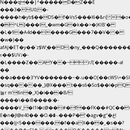
N���q��|^�����D�Z��E
���3�U0;�-
����h�yb$��DS�f�Vs5���l6�&r{ �o
�^L}���I_�wm�G�k��>�)KIB'�
�L�9�A4d������G���7��V� �
�w�}��
afAJ�ET�y��`z$W'̮��O;�ny_���Q����
ʋ��$UV˩�-
�L����Z��AY��~ rԮ`�����-a!
��
��a����3'YѴ�������~�˖u��O[��cW5\=�SI��
�sq�����_}@X���t��s6�So$��l�pQ
놀r m'6n�_X}�i���B/
����\��i8����:�-
����V_�l1l�c@��#�f��FK��#QC��
E�n�J!@e40�� �O.��̍-˕���P�'�agv�g"�ځ!
���)j<5������;�f��aX���_�s��?