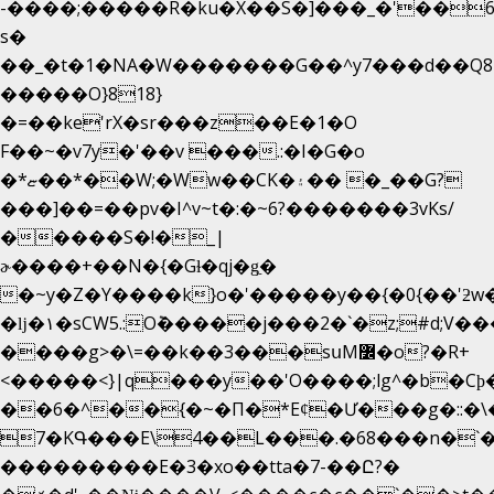
-����;�����R�ku�X��S�]���_�'��6
s�
��_�t�1�NA�W�������G��^y7���d��Q8
�����O}818}
�=��ke'rX�sr���z��E�1�O
F��~�v7y�'��v ���.:�I�G�o
�*ޏ��*��W;�Ww��CK�۽�� �_��G?
���]��=��pv�I^v~t�:�~6?�������3vΚs/
�����S�!�_|
ɚ����+��N�{�Gɫ�qj�g͖�
�~y�Z�Y����k}o�'�����y��{�0{��'ƻw��"��ɷ���]7x��w�b
�ǉ�۱�sCW5.:O݉�����j���2�`�z;#d;V��
����g>�\=��k��3���sսM߼�o?�R+
<�����<}|q���y��'O����;lg^�b�C
��6�^��{�~�Π�*Eȼ�
Ư���g�::�
7�KԳ���E\4��L���.�68���n�`
���������E�3�xo��tta�7-��Ը?�