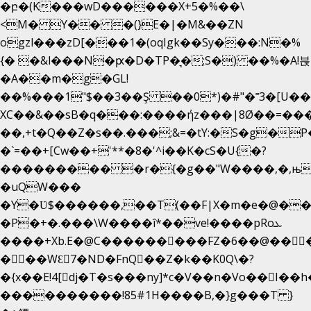
�բ�(K���wD������X+5�%��\
<M� Y�� �(}E�|�M&��ZN
ogzl���zD[���1�(oqIgk��Sy���:N�%
{� �&l���N�ԗ�D�TP�͉�;S�) ��%�A!븑
�A��m�g�GL!
��%���1"$��3��Ş ��0*)�#"�˭3�[U�
XC��&��sB�q���:����ήz���|8Ø��=��
��,+t�Q��Z�s��.���;&=�tY:�S�g�P
�`=��+[Cw��+'**�8�'^i��K�cS�U{�?
��������� �r�{�g��"W����,�,њ
�uQW���
�Y�Ʋ$������,��T(��F|X�m�e�@��
�P�+�.���\W����î*��ve!����pRoܥ
����+Xb.E�@C���������FZ�6��@���
���WƐ7�ND�FnQ��Z�k��K0Q\�?
����������!85#1H����B,�}g���T }