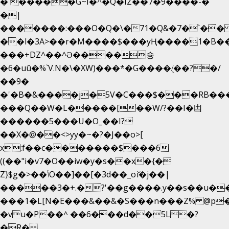
�`�����G~I�^�Q�IZ��7�9����-�
�|
�������:���O�Q�\�71�Q&�7�`�
��l�3A>��r�M����$���yҢ����1�B��
���+DZ^��^Ə����슝
�6�uū�%`V.N�\�XW)���*�G����/̨��?�/
��9�
�'�B�&����j�5V�C���$���RB��
���Q��W�L�����[��W/?��I�凷
������5���U�O_��I?
��X�@��<>yy�~�?�J��o>[
x:f��c�������$���6
((��"i�v7�O��iw�y�s��x�{�
Z}$g�>��ݳO��]��[�3d��_oަi�j��|
�����3�+.�?'��g����.y��s��u�
���1�L[N�E���&��&�S���n���Z% @p
�vu�P��^ ��6���d��5L�?
�R�