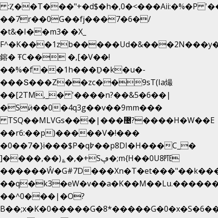
:Ȥ��T���"+�d$�h�,0�<�
��Aii:�%�P 
��7r��0G��fj���7�6�/
�t&�I��m3� �X_
F^�K���1zb�����Ud�&���2N���y�
鎔� ŦC�� �,[�V��!
��%�f��1h���Ḏ�k�u�-
���Տ���Z��zc��9sT(Ia熶
��[2TM,_� '����n?��&5�6��|
�Sӥ��0�4q3g��v��9mm���
TSQ��MLVGs���|���޴?����H�W��E
��r6:��p)�����V�!���
�0��7�}i���$P�q߈��p8DI�H���C_�
]����,��)؏�,�+Sڥ�;m{H��0U8㉐
������Ŵ�G#7D���Xn�T�et���"��k����5
��q�k3�eW�v��a�K��M��Lu.�������
��^0���|�O?
B��;x�K�0�����G�8*�����G�0�x�S�6��