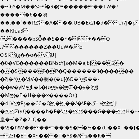
�6Y�M��S>�9��������TW�?
�����6��겪
��:��`��RZ'�A���,UB�Ex2f�d�֠Ui7J
��KԽa3
z����bSȬ��S��*�!+��Q
,7������Z��UuW�,o
O:SK)g��o� vU|
�0�VC������BNscY[s�M�a,b[��5�
��S���F�P�Q������ϥ������|
�?j�^�\$V��刜�{�u]{6O�`9��-
��w�yML�J.�(טv�Œ��y� }
�M��H���x����O+}
�4|VtPݙ��CC�Q���/�\F�ڴ= $;`j!
�Z($Ӆ����h�F�\����G��� H�+
皇�~`�Z�2=Q��!
�\$�h&V������:�$��%��ҝO��XT��[�
~23f�EF˦�X~���T�*$�Aʑ��K�