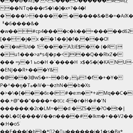
���@�xE]� <o���O�֙�����wM(ɀ
��NTq���rS�\�]�x+?�4�!
�`���\>�����˴�����&�B�=�As͒K
ᅢ�6����&�
�w��#cp4����c�k��=�����d62
[���j�x ��1��]�f�,���O!
�{�wUd� 1 ���A3;iE$�� (�R |
�u1���>a*s4J�p�<Ji��Q��R!xZ�!
��� =y�1 ьo�H �`����H x$�5�(�KANU-
�ENJ��R+���Y&
�@��3@wS�=~�B�ۊµ1�f�+�Y�
P�^��ҕ�Tە�iV�~�zhN��b�Xs
�>�\�[���6ʋ�i #�e:m�*+aMq��C�
��.+@"��"����+�tϾc 4�r�H�#�'N
������;�2c�LM=��d �Z5��?O�t�|
��L�0[����V��n����#�lkm�+��V2���
�:H�oSۤ
��E���(�bJ�*2�u������i�1�s�Bx*