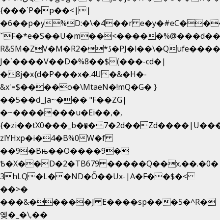
{���`P�p��<||
�6��p�y%D:�\�4��r e�y�#eC��
ˇF�*e�S��U�m��<�����%@���d��
R&SM�ZV�M�R2�*ڏ�PJ�l��\�Qufe����<�l���
J�`����V��D�%8��$(���-cd�|
�8j�x{d�P���x�.4U�&�H�-
&x'=$����o�\MtaeN�!mQ�G� }
��5��ԁ_Ja~��� "F��ZG|
�~�������u�Ei��,�,
{�zi��tX0���_b��̘�7�2d��Zd����|U��
zlYHxp�i�4�B%0W�f
��9�Bњ��O����9�
Ѣ�X��D�2�TB679 �����Q��x.��.�0�
3hLQ�L��ND�Ȫ��Ux-|A�F��$�<
��>�
���&�����J E����sp���5�^R�
옞�_�\,��