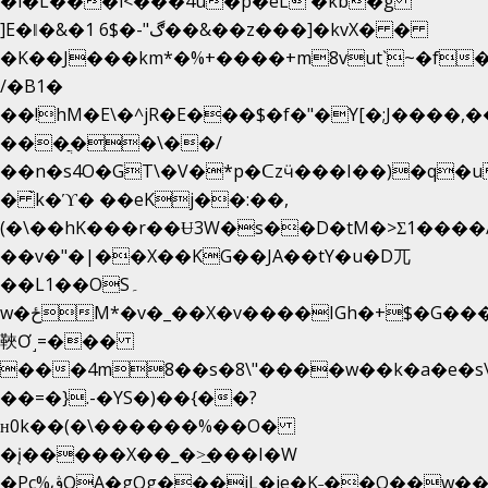
�i�L���i<���4u�p�eL �kb�g
]E�ǁ�&�1 6$�-"ڰ��&��z���]�kvX� �
�K��J���km*�%+����+m8vut`~�f�޶C
/�B1�
��!hM�E\�^jR�E���$�f�"�Y[�;J����,
���ֲ��\��/
��n�s4O�GT\�V�*p�ᑕzӵ���I��)�q�u
� ̀k�ϓ� ��eKj��:��,
(�\��hK���r��Ʉ3W�s��D�tM�>Ʃ1����/
��v�"�|��X��KG��JA��tY�u�D兀
��L1��OS۔
w�ځM*�v�_��X�v����IGh�+$�G���]e�`�I�n��YzeU('Lr�2���l�Tnx��hm�B��,�,�E��_��ֲ
䩡Ơ˼=���
���4m8��s�8\"����w��k�a�e�s\n
��=�}.-�YS�)��{��?
ʜ0k��(�\������%��O�
�į�����X��_�>̲���I�W
�Pc%ڨQA�gOg���jL�je�K˗��O��w��m��)��_��Rߊu>