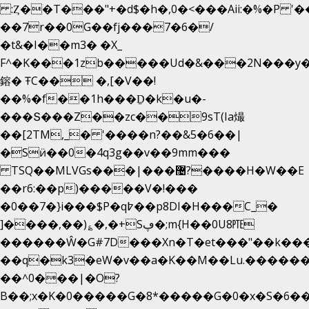
:Ȥ��T���"+�d$�h�,0�<�
��Aii:�%�P 
��7r��0G��fj���7�6�/
�t&�I��m3� �X_
F^�K���1zb�����Ud�&���2N���y�
鎔� ŦC�� �,[�V��!
��%�f��1h���Ḏ�k�u�-
���Տ���Z��zc��9sT(Ia熶
��[2TM,_� '����n?��&5�6��|
�Sӥ��0�4q3g��v��9mm���
TSQ��MLVGs���|���޴?����H�W��E
��r6:��p)�����V�!���
�0��7�}i���$P�q߈��p8DI�H���C_�
]����,��)؏�,�+Sڥ�;m{H��0U8㉐
������Ŵ�G#7D���Xn�T�et���"��k����5
��q�k3�eW�v��a�K��M��Lu.�������
��^0���|�O?
B��;x�K�0�����G�8*�����G�0�x�S�6��