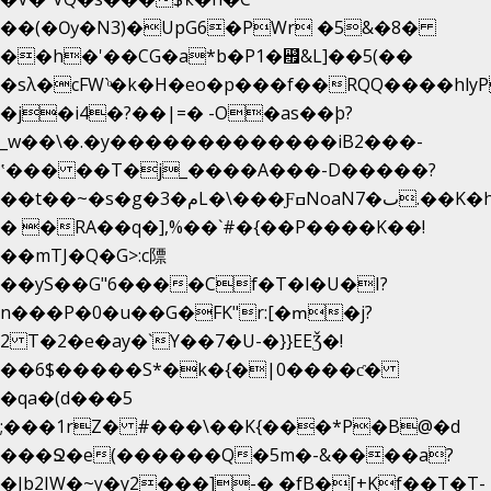
��(�Ѹ�N3)�UpG6�PWr �5&�8�
��h�'��CG�a*b�P1�꘯&L]��5(��
�sλ�cFW`ͦ�k�H�eo�p���f��RQQ����hlyP8@�CV�*
�j�i4�?��|=� -O�as��þ?
_w��\�.�y�������������iB2���-
ʽ��� ��T�j_����A���-D�����?
��t��~�s�g�م�3L�\���ƑߛNoaNٮ�7.��K�h8K�Ύ���haB��#��>�b�#�f�<��
� �RA��q�],%��`#�{��P����K��!
��mTJ�Q�G>:c䧣
��yS��G"6����Cf�T�l�U�I?
n���P�0�u��G�FK"r:[�ՠ�j?
2 T�2�e�ay�`Y��7�U-�}}EEǮ�!
��6$�����S*�k�{�|0����ƈ�
�qa�(d���5
;���1rZ� #���\��
K{���*P�B@�d
���Ջ�e(������Q�5m�-&����a?
�Jb2IW�~y�y2���]-� �fB�[+Kf��T�T-