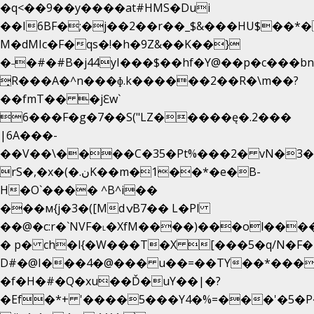
�q<��9��y����at#HMS�Dui
��I6BF�;�j��2��r��_$&���HU$��*
M�dMIc�F�qs�!�h�9Z&��K��}
�˗�#�#B�j44yI���$��hf�Y@��p�c���b
̟R���A�^n���ɸ.k������2��R�\m��?
��fmT�� �jԐw`
6���F�g�7��S("LZ�����ę�.2���
|6A���-
��V��\����C�35�Pt%���2� vN�3��
rS�,�x�(�.نK��m�1��*�e�B-
H�O`���� ^B^i��
���м{j�3�([MdݍB7�� L�Pl
��@�c:r�`NVF�˪�XfM����)���ol���
� p� ch�l{�W���T�X [���5�q/N�F�
D#�@I���4�@��� u��=��TY��*���
�f�H�#�Q�xu��Ď�uY��|�?
�Ef�*+ '����5���Y4�%=���'�5�