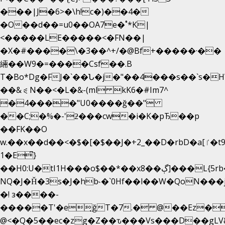
���|J�6>�\h!c�)��4�
�O��d��=u0��OA7e�˚*K
|
<�����LE�����<�FN��|
�X�#����\�3��^+/�@Bf+�����·��
緉��W9�=����Csf��.B
T�Bo*Dg�FJ�`��Ն�j�"��4���s��`s�HWm��g'
��&⪗N��<�L�&-(ml kK6�#Im7^
�4����"U0����ğ��"
��C;�%�-'ƻ���cw�i�K�pЂ��p
��FK��O
w.��x��d��<�$�[�$��J�+2_��D�rbD�a[ٵ�t9?
1�E͆}
��H0:U�tI1H���o$��*��xڳ��8]���L{5rb�����b
NQ�J�Ȟ�3s�J�hb˞�`0Hf��l��W�QoN��
�! з����-
�����T'�e͉ğT�7.� @��Ez�
@<�Q�5��ec�zg�Z��ԏ���Vs���D��gLV