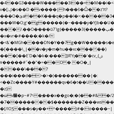
�4��G3����W�����3i�ܼ�=�M��i�<��&
v�[;ݤ�s��D �v����|h���ŝ�Ѽ��zלt?
���O�ێa��K���q�p��l�>:�����3�~��}
���W�O;g'�g�����{�~����y�YJb��U
���/.��O����ū7`lg{�����3{�����ﭓ��ltr
�x�vr�#����;�k�/
�<&`�MGh����DN�Y��7g��W�����s�
�[����\_|��v�y�m�hu��xc��� ��}
�� �[��E`D�/�k�:���]}RΎƫ��'�cv_ݜ}
��˝#�����۷O � �O�_|
��=�
����\���?
���i���d�>�>�(��������|�:
<��Zo����Ϋ#������qv�6�t��U����a�
�z}
�ӹv׸�p~#؝7�֭���x��go�;�{��#&�/2���j���pO����/^�<�>ޝx7O�"\%�����cKy{���N������/
�7��������$�������Z���ws���.
�[/IOƷ���s�y��+^����)#�:σ����~|