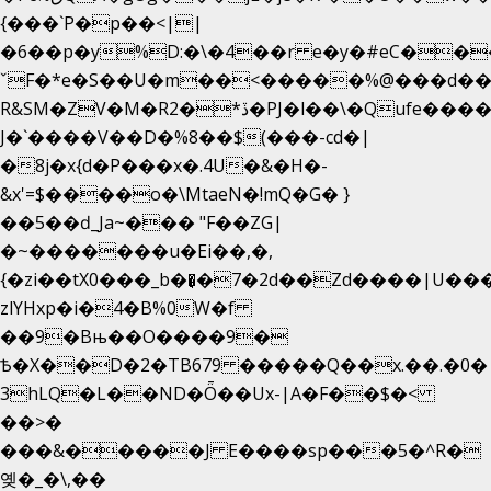
{���`P�p��<||
�6��p�y%D:�\�4��r e�y�#eC��
ˇF�*e�S��U�m��<�����%@���d��
R&SM�ZV�M�R2�*ڏ�PJ�l��\�Qufe����<�l���
J�`����V��D�%8��$(���-cd�|
�8j�x{d�P���x�.4U�&�H�-
&x'=$����o�\MtaeN�!mQ�G� }
��5��ԁ_Ja~��� "F��ZG|
�~�������u�Ei��,�,
{�zi��tX0���_b��̘�7�2d��Zd����|U��
zlYHxp�i�4�B%0W�f
��9�Bњ��O����9�
Ѣ�X��D�2�TB679 �����Q��x.��.�0�
3hLQ�L��ND�Ȫ��Ux-|A�F��$�<
��>�
���&�����J E����sp���5�^R�
옞�_�\,��