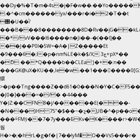
��Dy�%�T�m�4ԏ�j�F�w��.��Yo�����
.�^�cm������yx/���r�i�2�T��t
΢�U��̈́/
���B���8��������8D�Rv��jG��kL
�*/vV���l6����n�Ji��-�(��l]֚��
��J��P0l�5W=�A�|Z�ͅ����Et
�9���6�;l�p�nm%LE�k�$/X; ڃ3+pX*��
�ެD ��*Q����b��CLEa'J�+�:n��
���GK@uX�KU��,Ie�w։��1���􆆕����0[G:
獧
>�p��Tng����Z��d61�0���N�Y�C�F5��
�J0�]���=�/� �44���
Y�)Z:��CFN8�j/������E(���-
�N���}H 75"�$��~�:չ�͟UB�^�p��o
���ۜ=FMy̌��7�7y���БKv�K����r>�W�
둽
H�>�;�hrL�g�f�|7��!yM�̊O��Vs5���r�