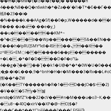
��m�{�Mw�ˡ(�l3�l�z��J� �����h
4���;%8��Q�n6wkh�*�Za��'�I\�Τ*�E��Γ��
袛8�23��i�
�%����k.��AAg�5f(��0�p,W�����d�:�
8��� �a�a� ��e�y˿}
��u�������KM*~
�ׯ�c)��ȣ��Wp������5&��EN����*�&&6F��Le��~�P�άv����ui?
E���h�!pRU]SMY֏dI�4S)��ܢ��X��
z^8G=EM҉i� �����6��p�������
+�L�_�*�F�D���D�F�o"ظ!
�4�g�7֦�� J��`[��k1�U@�*�*�0W�U�0����_������äp�)2>�`@n����5DW˃��
;�͟�.�i�L���,9�^bnH�H�r�MI���3�Rx��L#o0d
揯!��*�ZW
{�K��TY�����h�R�1�<D��JO�$>�2}
�V���57y�`뉋
endq�SIWfZ"k��22�cV��#n�M���u�o3~K,
� u8~�40Q�xirV��XP�@~iO)$�?
f<��C��*��ƮC}>���?���[ FiSӬ