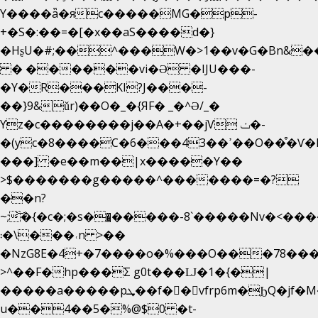
Y����ǟ�яc�����MG�p-
+�S�:��=�[�x��aS����d�}
�HʂU�#;��^���W�>1��v�G�Bn&
� ������vi�Ə �IJU���-
�Y�R���KI?J���-
��}9&ǔr)��O�_�{ЯF� _�^Ə/_�
Yz�c��������j��A�+��jV ݖ�-
�(yc�8����C�6���43��ߴ��O��͒�Ѵ�k��OEX�2�,�)�t��@���aw����;�׷o�_��2�sy��.�=W�n��߃�{4��ߑ��i�8V6v4W�9��s���g�
���] �e��m��|x�����Y��
>$�������g�����^�������=�?
��n?
~;͝�{�c�;�s��̺�����-8`�����Nvߤ����>�
��\�܃�˓n >��
�NzG8E�4+�7����o�%���O���78��
>^��F�hp���Σ g0t���Ǉ�1�{�|
�����a�����pܜ��f��vfrp6m�ϦQ�jf�M����J:�x��-?
u��4��5�%@$0 �t-