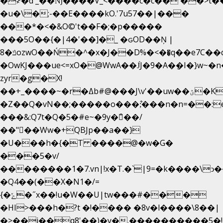
�
҂�d'_��ǋ����V_<����c�c��`��>t�
�u�\�;-��E����kO.'7u57��|���
���*�<�&O©'t��F�;�p�����
���5O��{�|4�'��]�_ �ԍOD��Ņ |
ݿ�8ozwO��Ń�^�x�J��D%�<��͉q��e7C��q�ȝNמ��t'h������hǛ���<�NN޸|
�OwKJ���ue<=xO�@WwA��J́J�9�A�݈�I�}w~�
zyr�g�X!
��+_����~�r�ߡb#@���J\v'��uw��ؽ�Ko�d4�۵��v�t.���݁w����}_}9��ĭ��
�Z��Q�vN��;�����o���;͋���n�n=��:e:�݋'�3:�_
���&:Q7t�Q�5�#e~�9y�݅󈽻��/
��"��Ww�+QBJp��a��}
�U���h�{�T ����@�w�G�
���5�v/
��������1�7.vn|!x�T.�`|9=�k����\ͻ��ߏ��9B
�Q4��(��X�N1�/=
{�ݻ�˝x��!u�W��U|tw���#���
�HI>���h�?t �!���� �8v�l����\8��|
�>��j��q8'��)�y�.����������5�!