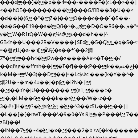
���x��]��p��4=��-����F�(cL��>��|
<��hOE���������]���G/B��3�U��<
�d��j�(6�"� Z�j��O���c���՜�5��-
�a�G��E19��s�Qű�ʔ�ۍg�D�O�Rڢ��6�"=Uh����
y� W�R1tQ�W��g%\@ʟ��d�h��J^
GB4Y��U���2R�V����|SEd�5�Q_�q�S�<1
=�헆gЩ�a-�ר[�̐\Ҕ{�s��*`��2撋
Z"�'��h4�i2w��z����A#<�T��/
��ql'sg��ffmh��J�ߠ�fJ���;P��k��خ�ﰬj��0��E8��6G���գN9?
k�M�=V�3)��D��j=�Lc$Φc'���(k�Y��^�
爙2U�~�m�4u��J�p( �I?N�|
���בY�jU������� {e1ˏ���ċ�
�,�LM��6���k��e��/W�ƙc��
͞3�#+]H�/?�er ��^3��c5Ն����||
�L��[�[�חwT.���\�9�0�Ysi9Jy�P���!7���,�>�P�z�k��-
zBI}��!
�lN��7�~4�i�x����2�b'\w[�k����