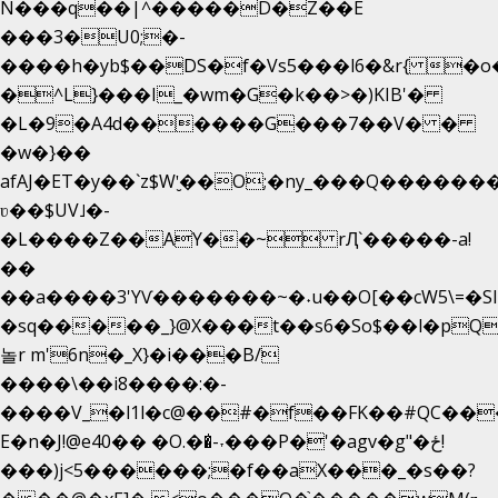
N���q��|^�����D�Z��E
���3�U0;�-
����h�yb$��DS�f�Vs5���l6�&r{ �o
�^L}���I_�wm�G�k��>�)KIB'�
�L�9�A4d������G���7��V� �
�w�}��
afAJ�ET�y��`z$W'̮��O;�ny_���Q����
ʋ��$UV˩�-
�L����Z��AY��~ rԮ`�����-a!
��
��a����3'YѴ�������~�˖u��O[��cW5\=�SI��
�sq�����_}@X���t��s6�So$��l�pQ
놀r m'6n�_X}�i���B/
����\��i8����:�-
����V_�l1l�c@��#�f��FK��#QC��
E�n�J!@e40�� �O.��̍-˕���P�'�agv�g"�ځ!
���)j<5������;�f��aX���_�s��?