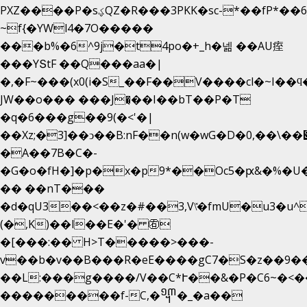
PXZ����P�sؼQZ�R���3PKK�sc-*��fP*��6_̦Q���H�hl��a��j��dӤ�ܥ�Ք�7�)S�_3y��@�n-
~f{�YWl4�7O�����
���b%�6^9j�t4po�+_h�넮 ��AU痓
���YՏtF ��Q���aa�|
�,�F~���(x0(i�S_��F��V����cl�~I��ϥ
JW��o��� ���J�̖��I��bT��P�T
�q�6���g��9(�<'�|
��Xz;�3]��ͻ��B:nF��n(w�wG�D�݌��\��,0"�
�A��7B�C�-
�G�o�fH�]�p�x�p9*��Oc5�ԗ&�%�U
�� ��nT���
�d�qU3��<��z�#��3,V\̽�fmU�u3�u^
(�,K)��l��E�'� ㊨
�[���:�� H>T�����>���-
v��b�v��B���R�eE����gC7�S�z��9�
��L:���g����/V��C*Ւ��&�P�C6~�
<�
���������f-C,�᧭�_�a��