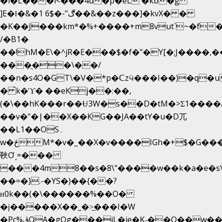
�i�L���i<���4u�p�eL �kb�g
]E�ǁ�&�1 6$�-"ڰ��&��z���]�kvX� �
�K��J���km*�%+����+m8vut`~�f�޶C
/�B1�
��!hM�E\�^jR�E���$�f�"�Y[�;J����,
���ֲ��\��/
��n�s4O�GT\�V�*p�ᑕzӵ���I��)�q�u
� ̀k�ϓ� ��eKj��:��,
(�\��hK���r��Ʉ3W�s��D�tM�>Ʃ1����/
��v�"�|��X��KG��JA��tY�u�D兀
��L1��OS۔
w�ځM*�v�_��X�v����IGh�+$�G���]e�`�I�n��YzeU('Lr�2���l�Tnx��hm�B��,�,�E��_��ֲ
䩡Ơ˼=���
���4m8��s�8\"����w��k�a�e�s\n
��=�}.-�YS�)��{��?
ʜ0k��(�\������%��O�
�į�����X��_�>̲���I�W
�Pc%ڨQA�gOg���jL�je�K˗��O��w��m��)��_��Rߊu>