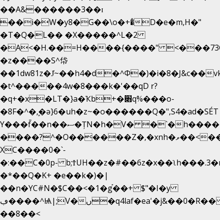
��A&������3��ɪ
��i�W�y8�G��\o�+�̊D�e�m,H�"
�T�Q�L�� �X�����^L�2
�A<�H.��=H����{����" <���73O�
�z����S^帒
��1dw81z�J̔~��h4�d�
^Φ�)�i�8�J&c��
�t^�����4w�8���k�'��qD r?
�q+�x�LT�}a�Ҡb+�׋q%���o-
�8F�^�ܾ,�ә}6�uh�z~�o������Q�",S4�ad�SÉ
Y���f̄��n��ސ�ȚN�h�V� �`�h�����|
����?^�O������Z�,�xnh�ވ��<���u4Ɠ��+�
XC����0�`-
�:��C�0p- b;ϮUH��z�#��6z�x��ʅh���.3
�*��Q�K+ �e��k�)�|
��n�YC#N�$C��<�1�g֡��+ $"�I�y
ڢ����^Ѩ|;V�ں�q4laf�ea'�j&��0�R�� J0O
��8��<