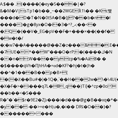
A.$��ہ(����[�ey�S���|�?
&�M�V|sTp1�b��_~��2WGEȐ1\�� �Kc쩇
���d�D�T�N�0t5A�B�}J?��b�n�!
����}�g�8yx�O�i�3�^?_ޣ;��<�
�;Q�{��V�_EG�pV��F�+���×��(��f�
�w�t�/
�;�w7��A�����@��Z�z���&�.E�
�7UE�*��W"���O�rP;�(����ڬ�N
��n�;W����yzp�%�Aá8� �
�$����qVh�ԤhHA�=ɵd�KF?�hj�t�(h�
��^�1���B��p�B+(
�(�Ƶ��Bu#�)�1Q�,`��H��2w� \�\4U{
�X�F�>�i���q7L�8_q��)Ti]�^zp�0o 
��b��<�S���
R�"�`�$r�9E2�ZJɾ���i�d���@g�B��xq
�y��-��>=e�H(u�,�i�� DRʢ�O��}�?
������+ ���