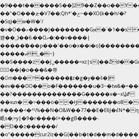
�9���t������S��]2ܰ9��Z��o��Y�
��"�O���ዽ�V7��;Qh*'�ݗ~��XO{k��h/�?
�Sq)�w�W�'/
�v�O��މ����J��������Gϻ�`�1��s�\����'�I���ݭE��~%��;]���M|szvѺ5
컏��_}��6.��Oދ�;��v����|
�����ۖ���p���'��o�x��i�o]��������
�����ޗ_�~}
��S����z��Jݧ�����=xz|sܼ{��Źd��Gw�����n~
𳏮 ��{�o���&�쮸
�󧽑m���^�������̺z�g�y��š�}
�ev���OO��o�F�������u�3~�tw&�=
��?��������������G�����x�~x\߽]ߝ
��xտ�:�>���ӧ�ܷ�Ӈ�������ο8���I�
#����<�^\%��N�O&W��77��E�E6J�έN
㫝s�;=y|�9�r����I+��gB����-
�D��z������/
�o"�����cur2iz��G{��b�t�d��m�d����]�h