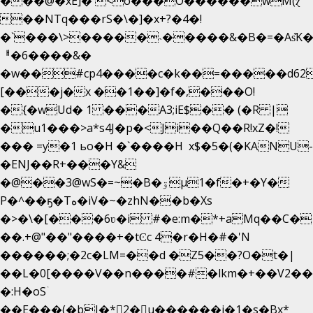
���@�xE]� <o���O�֙�����wM(ɀ
��NTq���rS�\�]�x+?�4�!
�`���\>�����˴�����&�B�=�As͒K
ᅢ�6����&�
�w��#cp4����c�k��=�����d62
[���j�x ��1��]�f�,���O!
�{�wUd� 1 ���A3;iE$�� (�R |
�u1���>a*s4J�p�<Ji��Q��R!xZ�!
��� =y�1 ьo�H �`����H x$�5�(�KANU-
�ENJ��R+���Y&
�@��3@wS�=~�B�ۊµ1�f�+�Y�
P�^��ҕ�Tە�iV�~�zhN��b�Xs
�>�\�[���6ʋ�i #�e:m�*+aMq��C�
��.+@"��"����+�tϾc 4�r�H�#�'N
������;�2c�LM=��d �Z5��?O�t�|
��L�0[����V��n����#�lkm�+��V2���
�:H�oSۤ
��E���(�bJ�*2�u������i�1�s�Bx*