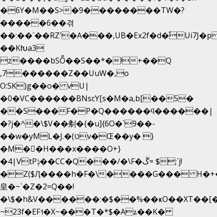
�6Y�M��S>�9��������TW�?
�����6��겪
��:��`��RZ'�A���,UB�Ex2f�d�֠Ui7J
��KԽa3
z����bSȬ��S��*�!+��Q
,7������Z��UuW�,o
O:SK)g��o� vU|
�0�VC������BNscY[s�M�a,b[��5�
��S���F�P�Q������ϥ������|
�?j�^�\$V��刜�{�u]{6O�`9��-
��w�yML�J.�(טv�Œ��y� }
�M��H���x����O+}
�4|VtPݙ��CC�Q���/�\F�ڴ= $;`j!
�Z($Ӆ����h�F�\����G��� H�+
皇�~`�Z�2=Q��!
�\$�h&V������:�$��%��ҝO��XT��[�
~23f�EF˦�X~���T�*$�Aʑ��K�