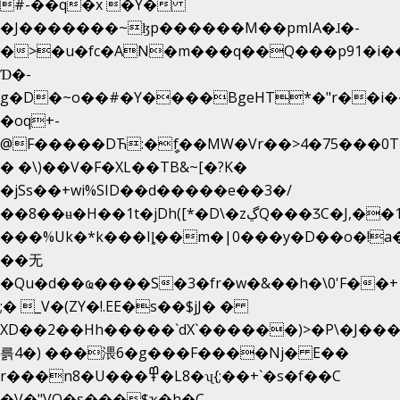
#-��q�x �Y�
�J�������~ɮp������M��pmIA�ɺ�-
�>�u�fc�AN�m���q��Q���p91�i�
Ɗ�-
g�D�~o��#�Y����BgeHT*�"r��i��[
�oq+-
@F�����DЋ:�ީf��MW�Vr��>4�75���0T�
� �\)��V�F�XL��TB&~[�?K�
�jSs��+wi%SID�� d�����e��3�/
��8��ʉ�H��1t�jDh([*�D\�zڲQ���ӠC�J,��1���eJ��U��j�\���&�6­
���%Uk�*k���Iȴ��m�|0���y�D��o�!a�
��无
�Qu�d��ҩ�󠬸���S�3�fr�w�&��h�\0'F��+1rBaj����O$ݓ�0�ڳ�����+���6_�CPB�ˁ>׋�DAR�1qU$���
;� _V�(ZY�!.EE�s��$jJ� �
XD��2��Hh�����`dX`������)>�P\�J��
륽4�) ���渨6�g���F����Nj� E��
r���n8�U���߾�L8�ʯ{;��+`�s�f��C
�V�"VQ�s���$ҡ�h�C