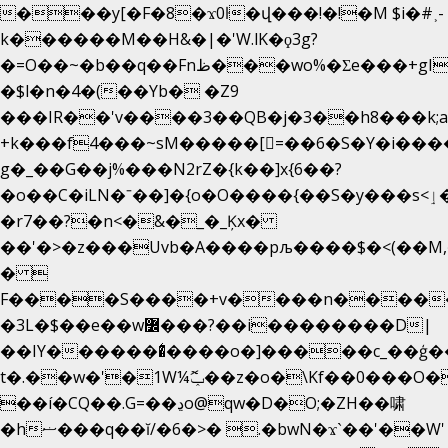
���y[�F�8�ϫ0ŀ�վ���!�!�M $i�#˲-
k������M��H&�|�'W.lK�ϙ3g?
�=O��~�b��q��Fnظ���wo%�Ʃe���+gI��9��4�Y6M����E��Yg����R�� P�Ȇ����w��+'�w��Q��p
�$l�n�4�(��Yb� �Z9
���IR��'v����3��QB�j�3��h8���k;
+k���f4Ԏ���~sM�����[=��6�S�Y�i���
g� _��G��j%���N2rZ�{k��]x{6��?
�o��C�iLN�ˉ��]�{o�O����{��S�y���s<ٳ���������:��;W��}
�r7��?�n<�&�_�_Ķx�
��'�>�z���Uvb�A����pљ����$�<(��M,�~ݏ�'�u����>�
� 
F����S����+v����n����
�3L�$��e��w߼���?��i��������D|
��IY�������͛����o�]�����c_��ģ��
t�.��w�'�1W¼ݕޮ��z�o�\Kf��0���O
��í�CQ��.G=��ڍo@qw�D�O;�ZH��啸
�hޟ���q��ĭ/�6�>� .�bwN�ϫˋ��'��W'