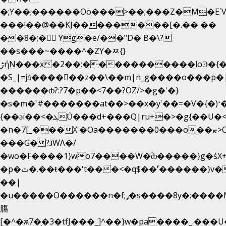
�;Y��;������Oo���>��;���Z�M�E
���!��@��KJ��������[�.�� ��
��8�;�򜸥 Yg�e/��"D�
B�
\?
��s���~����^�ZY�ﾹ{}
����������loϿ�{�nl^<�گ;��#�c��s.^^~�qF��w
ڑήN���x�2��:�
�S_|=jݿ������z��\��m|n_g����o���p�|
������ȸ?:?7�p��<7��?OZ/>�g�'�}
�s�m�'#�������at��>��x�y'��=�V�{�)ʻ
{��ǝï��<�ܓǗ���d+���Q|ru+�>�g{��U�<�������x���U��?
�n�7[_���X'�Oa�������0���o��ޓ>O�ޝ�>
���G�?גּWΛ�/
�wo�F����1}wo7����W�۫ȸ�����}g�ś
�p�ٿ�.��ŧ���'t���<�q$��۫'������}v����ݚ�F��{����:l��ɞ�N����~�>|
��|
�u�����O������n�f;ݛ�s����8y�:����M�
膓
[�^�ѫ7�͕�3�tfJ���_]^��}w�pa����_.���