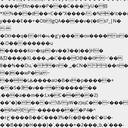
����fXn��x�P���C��� yU�猔
*X%���d��=C��"X����/.�%�\t��
y����E��+�OblgQA����v�{�6s?_|N�
-
�OƟ��q�l�H�ԋ�g'y����ov����o
�.O��������u
�����Ko>�sp:�v��3��)��}H�
&݉}2���j�XL���ݡ�Ƈ���O@��Ɵ~'��
8��%��Du,`��n�؃�CN�(��n��ւ���B�9��
�)��wP�a~
���Lܞ����aט�B�x�p�����+
��S�Ӟ�v��=��������
.���a��m��:Lx�C����2}
��"�]����v \B/yW�z)xȿС��<���
�Ӥw
Xy~������� �P4�^
�rځ'����B��C���3%�Fc�@���E'�U�-
�'�B��:)�H���}�`,����+�2���,;b,�`���-