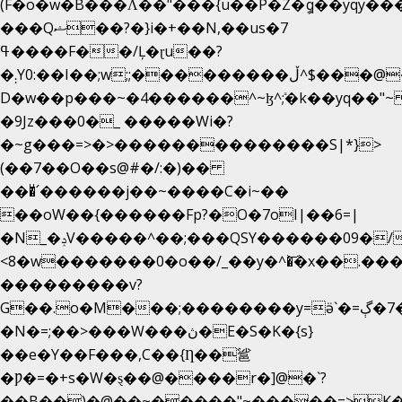
(F�o�w�B���Ʌ��"���{u��P�Z�ީq��yqy����ܙ��=��x���>����
���Qޝ��?�}i�+��N,��us�7
ߟ����F��/Ļ�ɽu��?
�܄Y0:��I��;w;;���������ڵ^$�͏��@�����֡�t��v�_�:G���i;GWR�n4�gO������?
D�w��p���~�4������^~ɮ^ܺ;�k��yq��"~
�9Jz���0�_ �����Wi�?
�~g���=>�>��������������S|*}>
(��7��O��s@#�/:�)��
���ͧ՛������j��~����C�i~��
��oW��{������Fp?�O�7oI|��6=|
�N_�ݚV�����^��;���QSY������09�/nV{���o_�+�����k��.�/>�N�����N�jO���^�]
<8�w�������0�o��/_��y�^�͝�x��.����7��h
���������v?
G��.o�M���;��������y=ӛ`�=ݳ�7�ڳ�
�N�=;��>���W���ڽ�E�S�K�{s}
��e�Y��F���,C��{Ƞ��䣉
�Ƿ�=�+s�W�ȿ��@����r�]@�`?
��B��)�@��~�����"~�����=>K�x