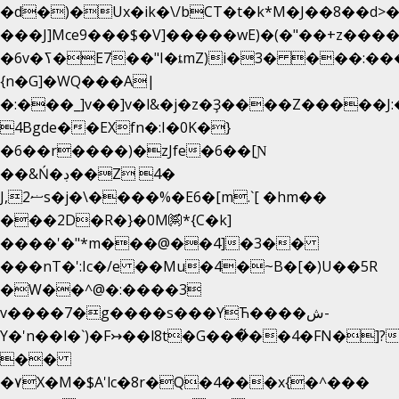
�d�)�Ux�ik�\/bCΤ�t�k*M�J��8��d>�%
���J]Mce9���$�V]�����wE)�(�"��+z����
�6v�ߖ�E7��"I�ȶmZ)i�3� ���:���,
{n�G]�WQ���A|
�:���_]v��]v�l&�j�z�Ҙ����Z�����J
4Bgde��EXfn�:I�0K�}
�6��r����)�zJfe�6��[Ɲ
��&Ń�ڊ��Z 4�
J,ޟ2s�j�\����%�E6�[m.`[ �hm��
���2D�R�}�0M㉀*{C�k]
��
��'�"*m���@��4]�3��
���nT�':Ic�/e ��Mu�4�~B�[�)U��5R
�W��^@�:����3
v����7�g����s���YЋ����ش-
Y�'n��l�`)�F↣��l8t�G���͑��4�FN�]?
��
�۷X�M�$A'lc�8r�Q�4���x{�^���