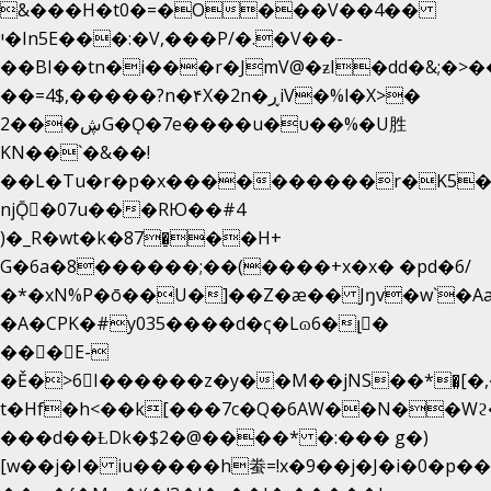
&���H�t0�=�O���V��4��
י�In5E���:�V,���P/�.�V��-
��BI��tn�i���r�JmV@�ƶI�dd�&;�>�
��=4$,�����?n�۴X�2n�ڕiV�%l�X>�
2���ڜG�Ǫ�7e����u�υ��%�U胜
KN��
`�&��!
��L�Tu�r�p�x����������r�K5�
njǬ�07u���RЮ��#4
)�_R�wt�k�87�̠��H+
G�6a�8������;��(����+x�x� �pd�6/
�*�xN%P�ō��U�]��Z�æ�� Jŋv�w`�Aa
�A�CPK�#y035����d�ҁ�Lɷ6�լ�
���E-
�Ě�>6򁊔I������z�y��M��jNS��*�͈[
t�Hf�h<��k[���7c�Q�6AW��N��
���d��ȽDk�$2�@����* �:��� g�)
[w��j�I� iu�����h䖭=!x�9��j�J�i�0�p��