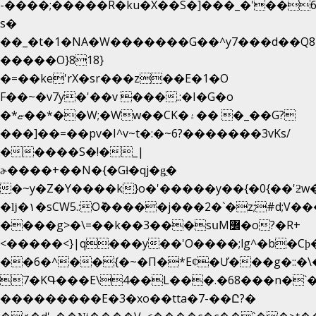
-����;�����R�ku�X��S�]���_�'��6
s�
��_�t�1�NA�W�������G��^y7���d��Q8
�����O}818}
�=��ke'rX�sr���z��E�1�O
F��~�v7y�'��v ���.:�I�G�o
�*ޏ��*��W;�Ww��CK�۽�� �_��G?
���]��=��pv�I^v~t�:�~6?�������3vΚs/
�����S�!�_|
ɚ����+��N�{�Gɫ�qj�g͖�
�~y�Z�Y����k}o�'�����y��{�0{��'ƻw��"��ɷ���]7x��w�b
�ǉ�۱�sCW5.:O݉�����j���2�`�z;#d;V��
����g>�\=��k��3���sսM߼�o?�R+
<�����<}|q���y��'O����;lg^�b�C
��6�^��{�~�Π�*Eȼ�
Ư���g�::�
7�KԳ���E\4��L���.�68���n�`
���������E�3�xo��tta�7-��Ը?�