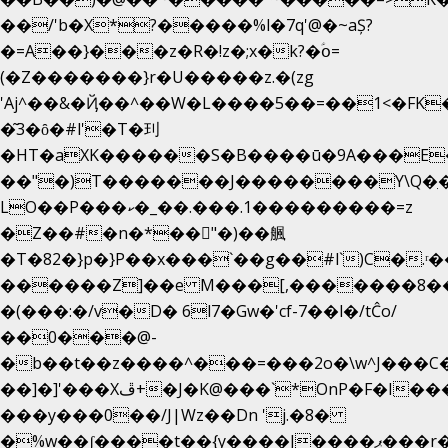
��/'b�X*?�����%l�7q'@�~aȘ?
�=A��}���z�R�!z�;x�k?�ؑօ=
(�Z�������}r�U�����z.�(zg
'Aj^��&�Ҋ��^��W�L��
��5��=��1<�FK
�͂3�ȏ�#l'�T�㺫
�HT�aXK������S�B����ū�9A���E�
��"�)T�������J��������Y\Q�ִ�
LO��P���ކ�_��.���.1���������=z
�Z��#�n�*��"�)��䑺
�T�82�}p�}P��x���`��g��#l`)C�.ʳ
������Z]��e M���[,�������8�
�(���:�/v�D� 6l7�Gw�'cf-7��l�/tĈo/
��0���@-
�b��t��z����^���=���2o�\w^J���C
��]�]'���Xڦ+�J�K@���`*OnP�F�I�����n����ˎ���E>���%
���y���0��/J|Wz��Dn 'j.�8�
�%w��ʃ����t��{y����J����ޕ���r��d�$e҅b�e����