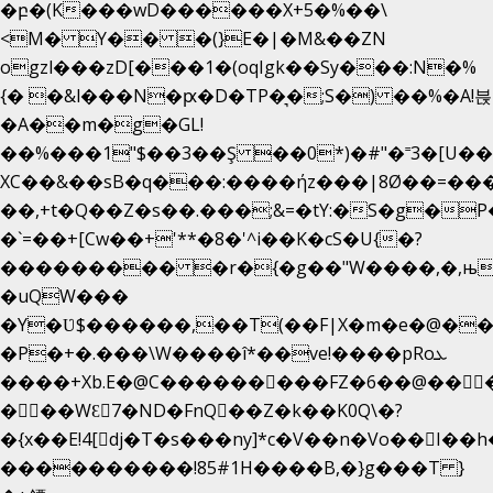
�բ�(K���wD������X+5�%��\
<M� Y�� �(}E�|�M&��ZN
ogzl���zD[���1�(oqIgk��Sy���:N�%
{� �&l���N�ԗ�D�TP�͉�;S�) ��%�A!븑
�A��m�g�GL!
��%���1"$��3��Ş ��0*)�#"�˭3�[U�
XC��&��sB�q���:����ήz���|8Ø��=��
��,+t�Q��Z�s��.���;&=�tY:�S�g�P
�`=��+[Cw��+'**�8�'^i��K�cS�U{�?
��������� �r�{�g��"W����,�,њ
�uQW���
�Y�Ʋ$������,��T(��F|X�m�e�@��
�P�+�.���\W����î*��ve!����pRoܥ
����+Xb.E�@C���������FZ�6��@���
���WƐ7�ND�FnQ��Z�k��K0Q\�?
����������!85#1H����B,�}g���T }