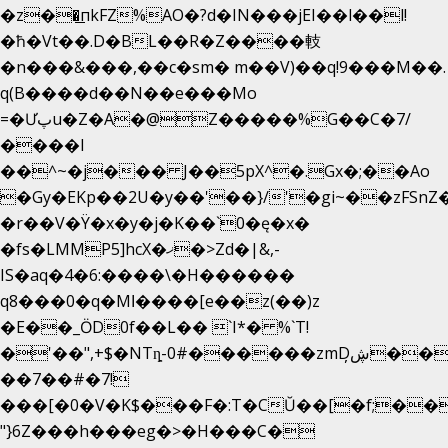
�z��͟пkFZ%AO�?d�IN���jEI��l��l!
�ħ�Vt��.D�BL��R�Z����䡋
�n���&���,��c�sm� m��V)��q!9���M��.
q(B����d��N��e���Mo
=�Ưپu�Z�A�@Z�����%G��C�7/
����l
��^~�j��� J��5pX^�.Gx�;��Ao
�Gy�EKp��2U�y��'��}/'�gi~��zFSnZ�
�r��V�Ÿ�x�y�j�K��`0�ę�x�
�fs�LMMP5]hcX�ޚ�>Zd�|&,-
IS�aq�4�6:����\�H������
q8���0�q�Mߊ����[e��z(��)z
�E��_ӦD0f��L�� `I*� %`T!
�'��",+$�NTȵ-0#������zmDڜ̦�
�
��7��#�7!
���[�0�V�K$���F�:T�CŬ��[�f;��
"}6Z���h���eg�>�H���C�