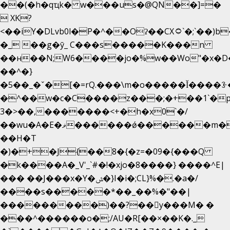
��(�h�qҵk� w���us�@QN��]=�
 XK?
<��iY�DLvb0l�P�^��Oʔ��CX۝`�;`��)b���'�p�&v5(�
�_ ��g�ӯ_ C���s�����K���n
��н��N;W6����jo�%w��Wo"�x�D
��^�}
�5��
_�ˇ�[�=rQ.���\m�o�����Ǐ����ꗿ�
�^��w�c�C����z���;�+��1`�p
3�>��,�������<+�h�x0`�/
��wu�A�E�ޥ������ǿ������m��d�C��9��e�D��1�2�/
��H�T
�)�+�J{��8�{�z=�09�{���Q
�k����A�_V'_`#�!�xjo�8����} ����^E|
��� ��J���x�Y�ݜ�}I�i�;CL}%�.�a�/
����s�����*��_��%�"��|
���������)��?��򥞾y���M� �
���^������o�;/AU�R[��×��K�._