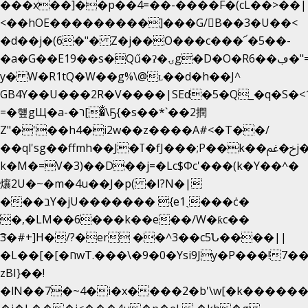
���x��]��p��4=��-����F�(cL��>��|
<��hOE���������]���G/B��3�U��<
�d��j�(6�"� Z�j��O���c���՜�5��-
�a�G��E19��s�Qű�ʔ�ۍg�D�O�Rڢ��6�"=Uh����
y� W�R1tQ�W��g%\@ʟ��d�h��J^
GB4Y��U���2R�V����|SEd�5�Q_�q�S�<1
=�헆gЩ�a-�ר[�̐\Ҕ{�s��*`��2撋
Z"�'��h4�i2w��z����A#<�T��/
��ql'sg��ffmh��J�ߠ�fJ���;P��k��خ�ﰬj��0��E8��6G���գN9?
k�M�=V�3)��D��j=�Lc$Φc'���(k�Y��^�
爙2U�~�m�4u��J�p( �I?N�|
���בY�jU������� {e1ˏ���ċ�
�,�LM��6���k��e��/W�ƙc��
͞3�#+]H�/?�er ��^3��c5Ն����||
�L��[�[�חwT.���\�9�0�Ysi9Jy�P���!7���,�>�P�z�k��-
zBI}��!
�lN��7�~4�i�x����2�b'\w[�k����