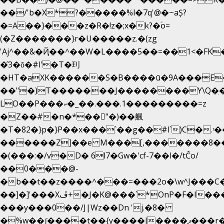
��/'b�X*?�����%l�7q'@�~aȘ?
�=A��}���z�R�!z�;x�k?�ؑօ=
(�Z�������}r�U�����z.�(zg
'Aj^��&�Ҋ��^��W�L��
��5��=��1<�FK
�͂3�ȏ�#l'�T�㺫
�HT�aXK������S�B����ū�9A���E�
��"�)T�������J��������Y\Q�ִ�
LO��P���ކ�_��.���.1���������=z
�Z��#�n�*��"�)��䑺
�T�82�}p�}P��x���`��g��#l`)C�.ʳ
������Z]��e M���[,�������8�
�(���:�/v�D� 6l7�Gw�'cf-7��l�/tĈo/
��0���@-
�b��t��z����^���=���2o�\w^J���C
��]�]'���Xڦ+�J�K@���`*OnP�F�I�����n����ˎ���E>���%
���y���0��/J|Wz��Dn 'j.�8�
�%w��ʃ����t��{y����J����ޕ���r��d�$e҅b�e����