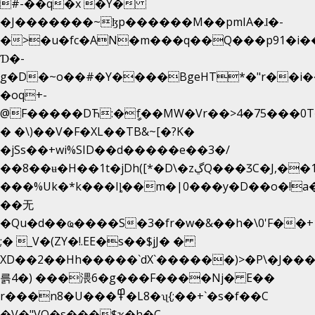
#-��q�x �Y�
�J�������~ɮp������M��pmIA�ɺ�-
�>�u�fc�AN�m���q��Q���p91�i�
Ɗ�-
g�D�~o��#�Y����BgeHT*�"r��i��[
�oq+-
@F�����DЋ:�ީf��MW�Vr��>4�75���0T�
� �\)��V�F�XL��TB&~[�?K�
�jSs��+wi%SID�� d�����e��3�/
��8��ʉ�H��1t�jDh([*�D\�zڲQ���ӠC�J,��1���eJ��U��j�\���&�6­
���%Uk�*k���Iȴ��m�|0���y�D��o�!a�
��无
�Qu�d��ҩ�󠬸���S�3�fr�w�&��h�\0'F��+1rBaj����O$ݓ�0�ڳ�����+���6_�CPB�ˁ>׋�DAR�1qU$���
;� _V�(ZY�!.EE�s��$jJ� �
XD��2��Hh�����`dX`������)>�P\�J��
륽4�) ���渨6�g���F����Nj� E��
r���n8�U���߾�L8�ʯ{;��+`�s�f��C
�V�"VQ�s���$ҡ�h�C