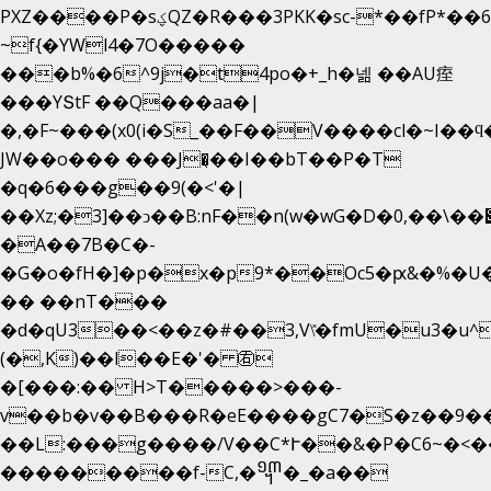
PXZ����P�sؼQZ�R���3PKK�sc-*��fP*��6_̦Q���H�hl��a��j��dӤ�ܥ�Ք�7�)S�_3y��@�n-
~f{�YWl4�7O�����
���b%�6^9j�t4po�+_h�넮 ��AU痓
���YՏtF ��Q���aa�|
�,�F~���(x0(i�S_��F��V����cl�~I��ϥ
JW��o��� ���J�̖��I��bT��P�T
�q�6���g��9(�<'�|
��Xz;�3]��ͻ��B:nF��n(w�wG�D�݌��\��,0"�
�A��7B�C�-
�G�o�fH�]�p�x�p9*��Oc5�ԗ&�%�U
�� ��nT���
�d�qU3��<��z�#��3,V\̽�fmU�u3�u^
(�,K)��l��E�'� ㊨
�[���:�� H>T�����>���-
v��b�v��B���R�eE����gC7�S�z��9�
��L:���g����/V��C*Ւ��&�P�C6~�
<�
���������f-C,�᧭�_�a��