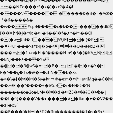
���@�xE]� <o���O�֙�����wM(ɀ
��NTq���rS�\�]�x+?�4�!
�`���\>�����˴�����&�B�=�As͒K
ᅢ�6����&�
�w��#cp4����c�k��=�����d62
[���j�x ��1��]�f�,���O!
�{�wUd� 1 ���A3;iE$�� (�R |
�u1���>a*s4J�p�<Ji��Q��R!xZ�!
��� =y�1 ьo�H �`����H x$�5�(�KANU-
�ENJ��R+���Y&
�@��3@wS�=~�B�ۊµ1�f�+�Y�
P�^��ҕ�Tە�iV�~�zhN��b�Xs
�>�\�[���6ʋ�i #�e:m�*+aMq��C�
��.+@"��"����+�tϾc 4�r�H�#�'N
������;�2c�LM=��d �Z5��?O�t�|
��L�0[����V��n����#�lkm�+��V2���
�:H�oSۤ
��E���(�bJ�*2�u������i�1�s�Bx*