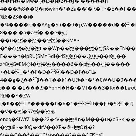
��m�{�Mw�ˡ(�l3�l�z��J� �����h
4���;%8��Q�n6wkh�*�Za��'�I\�Τ*�E��Γ��
袛8�23��i�
�%����k.��AAg�5f(��0�p,W�����d�:�
8��� �a�a� ��e�y˿}
��u�������KM*~
�ׯ�c)��ȣ��Wp������5&��EN����*�&&6F��Le��~�P�άv����ui?
E���h�!pRU]SMY֏dI�4S)��ܢ��X��
z^8G=EM҉i� �����6��p�������
+�L�_�*�F�D���D�F�o"ظ!
�4�g�7֦�� J��`[��k1�U@�*�*�0W�U�0����_������äp�)2>�`@n����5DW˃��
;�͟�.�i�L���,9�^bnH�H�r�MI���3�Rx��L#o0d
揯!��*�ZW
{�K��TY�����h�R�1�<D��JO�$>�2}
�V���57y�`뉋
endq�SIWfZ"k��22�cV��#n�M���u�o3~K,
� u8~�40Q�xirV��XP�@~iO)$�?
f<��C��*��ƮC}>���?���[ FiSӬ