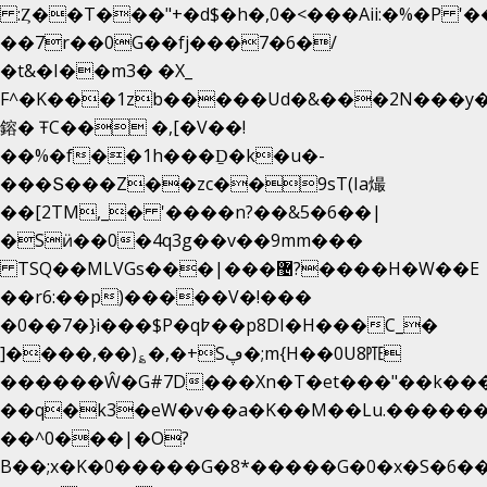
:Ȥ��T���"+�d$�h�,0�<�
��Aii:�%�P 
��7r��0G��fj���7�6�/
�t&�I��m3� �X_
F^�K���1zb�����Ud�&���2N���y�
鎔� ŦC�� �,[�V��!
��%�f��1h���Ḏ�k�u�-
���Տ���Z��zc��9sT(Ia熶
��[2TM,_� '����n?��&5�6��|
�Sӥ��0�4q3g��v��9mm���
TSQ��MLVGs���|���޴?����H�W��E
��r6:��p)�����V�!���
�0��7�}i���$P�q߈��p8DI�H���C_�
]����,��)؏�,�+Sڥ�;m{H��0U8㉐
������Ŵ�G#7D���Xn�T�et���"��k����5
��q�k3�eW�v��a�K��M��Lu.�������
��^0���|�O?
B��;x�K�0�����G�8*�����G�0�x�S�6��