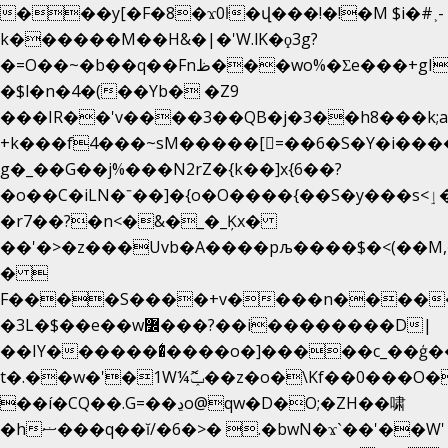
���y[�F�8�ϫ0ŀ�վ���!�!�M $i�#˲-
k������M��H&�|�'W.lK�ϙ3g?
�=O��~�b��q��Fnظ���wo%�Ʃe���+gI��9��4�Y6M����E��Yg����R�� P�Ȇ����w��+'�w��Q��p
�$l�n�4�(��Yb� �Z9
���IR��'v����3��QB�j�3��h8���k;
+k���f4Ԏ���~sM�����[=��6�S�Y�i���
g� _��G��j%���N2rZ�{k��]x{6��?
�o��C�iLN�ˉ��]�{o�O����{��S�y���s<ٳ���������:��;W��}
�r7��?�n<�&�_�_Ķx�
��'�>�z���Uvb�A����pљ����$�<(��M,�~ݏ�'�u����>�
� 
F����S����+v����n����
�3L�$��e��w߼���?��i��������D|
��IY�������͛����o�]�����c_��ģ��
t�.��w�'�1W¼ݕޮ��z�o�\Kf��0���O
��í�CQ��.G=��ڍo@qw�D�O;�ZH��啸
�hޟ���q��ĭ/�6�>� .�bwN�ϫˋ��'��W'