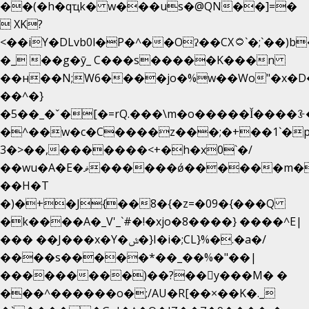
��(�h�qҵk� w���us�@QN��]=�
 XK?
<��iY�DLvb0l�P�^��Oʔ��CX۝`�;`��)b���'�p�&v5(�
�_ ��g�ӯ_ C���s�����K���n
��н��N;W6����jo�%w��Wo"�x�D
��^�}
�5��
_�ˇ�[�=rQ.���\m�o�����Ǐ����ꗿ�
�^��w�c�C����z���;�+��1`�p
3�>��,�������<+�h�x0`�/
��wu�A�E�ޥ������ǿ������m��d�C��9��e�D��1�2�/
��H�T
�)�+�J{��8�{�z=�09�{���Q
�k����A�_V'_`#�!�xjo�8����} ����^E|
��� ��J���x�Y�ݜ�}I�i�;CL}%�.�a�/
����s�����*��_��%�"��|
���������)��?��򥞾y���M� �
���^������o�;/AU�R[��×��K�._