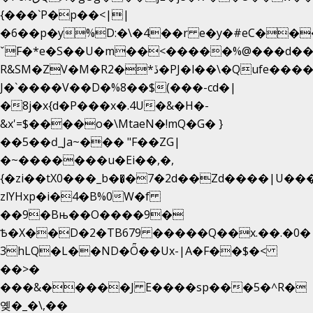
{���`P�p��<||
�6��p�y%D:�\�4��r e�y�#eC��
ˇF�*e�S��U�m��<�����%@���d��
R&SM�ZV�M�R2�*ڏ�PJ�l��\�Qufe����<�l���
J�`����V��D�%8��$(���-cd�|
�8j�x{d�P���x�.4U�&�H�-
&x'=$����o�\MtaeN�!mQ�G� }
��5��ԁ_Ja~��� "F��ZG|
�~�������u�Ei��,�,
{�zi��tX0���_b��̘�7�2d��Zd����|U��
zlYHxp�i�4�B%0W�f
��9�Bњ��O����9�
Ѣ�X��D�2�TB679 �����Q��x.��.�0�
3hLQ�L��ND�Ȫ��Ux-|A�F��$�<
��>�
���&�����J E����sp���5�^R�
옞�_�\,��