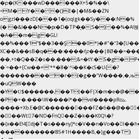
�բ�(K���wD������X+5�%��\
<M� Y�� �(}E�|�M&��ZN
ogzl���zD[���1�(oqIgk��Sy���:N�%
{� �&l���N�ԗ�D�TP�͉�;S�) ��%�A!븑
�A��m�g�GL!
��%���1"$��3��Ş ��0*)�#"�˭3�[U�
XC��&��sB�q���:����ήz���|8Ø��=��
��,+t�Q��Z�s��.���;&=�tY:�S�g�P
�`=��+[Cw��+'**�8�'^i��K�cS�U{�?
��������� �r�{�g��"W����,�,њ
�uQW���
�Y�Ʋ$������,��T(��F|X�m�e�@��
�P�+�.���\W����î*��ve!����pRoܥ
����+Xb.E�@C���������FZ�6��@���
���WƐ7�ND�FnQ��Z�k��K0Q\�?
����������!85#1H����B,�}g���T }