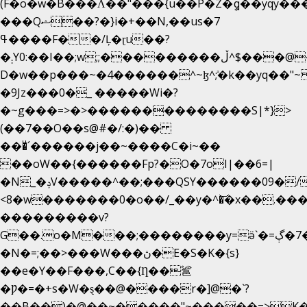
(F�o�w�B���Ʌ��"���{u��P�Z�ީq��yqy����ܙ��=��x���>����
���Qޝ��?�}i�+��N,��us�7
ߟ����F��/Ļ�ɽu��?
�܄Y0:��I��;w;;���������ڵ^$�͏��@�����֡�t��v�_�:G���i;GWR�n4�gO������?
D�w��p���~�4������^~ɮ^ܺ;�k��yq��"~
�9Jz���0�_ �����Wi�?
�~g���=>�>��������������S|*}>
(��7��O��s@#�/:�)��
���ͧ՛������j��~����C�i~��
��oW��{������Fp?�O�7oI|��6=|
�N_�ݚV�����^��;���QSY������09�/nV{���o_�+�����k��.�/>�N�����N�jO���^�]
<8�w�������0�o��/_��y�^�͝�x��.����7��h
���������v?
G��.o�M���;��������y=ӛ`�=ݳ�7�ڳ�
�N�=;��>���W���ڽ�E�S�K�{s}
��e�Y��F���,C��{Ƞ��䣉
�Ƿ�=�+s�W�ȿ��@����r�]@�`?
��B��)�@��~�����"~�����=>K�x