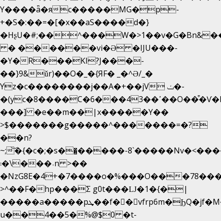
Y����ǟ�яc�����MG�p-
+�S�:��=�[�x��aS����d�}
�HʂU�#;��^���W�>1��v�G�Bn&
� ������vi�Ə �IJU���-
�Y�R���KI?J���-
��}9&ǔr)��O�_�{ЯF� _�^Ə/_�
Yz�c��������j��A�+��jV ݖ�-
�(yc�8����C�6���43��ߴ��O��͒�Ѵ�k��OEX�2�,�)�t��@���aw����;�׷o�_��2�sy��.�=W�n��߃�{4��ߑ��i�8V6v4W�9��s���g�
���] �e��m��|x�����Y��
>$�������g�����^�������=�?
��n?
~;͝�{�c�;�s��̺�����-8`�����Nvߤ����>�
��\�܃�˓n >��
�NzG8E�4+�7����o�%���O���78��
>^��F�hp���Σ g0t���Ǉ�1�{�|
�����a�����pܜ��f��vfrp6m�ϦQ�jf�M����J:�x��-?
u��4��5�%@$0 �t-