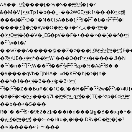
A.$��ہ(����[�ey�S���|�?
&�M�V|sTp1�b��_~��2WGEȐ1\�� �Kc쩇
���d�D�T�N�0t5A�B�}J?��b�n�!
����}�g�8yx�O�i�3�^?_ޣ;��<�
�;Q�{��V�_EG�pV��F�+���×��(��f�
�w�t�/
�;�w7��A�����@��Z�z���&�.E�
�7UE�*��W"���O�rP;�(����ڬ�N
��n�;W����yzp�%�Aá8� �
�$����qVh�ԤhHA�=ɵd�KF?�hj�t�(h�
��^�1���B��p�B+(
�(�Ƶ��Bu#�)�1Q�,`��H��2w� \�\4U{
�X�F�>�i���q7L�8_q��)Ti]�^zp�0o 
��b��<�S���
R�"�`�$r�9E2�ZJɾ���i�d���@g�B��xq
�y��-��>=e�H(u�,�i�� DRʢ�O��}�?
������+ ���