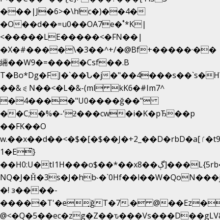
���|J�6>�\h!c�)��4�
�O��d��=u0��OA7e�˚*K
|
<�����LE�����<�FN��|
�X�#����\�3��^+/�@Bf+�����·��
緉��W9�=����Csf��.B
T�Bo*Dg�FJ�`��Ն�j�"��4���s��`s�HWm��g'
��&⪗N��<�L�&-(ml kK6�#Im7^
�4����"U0����ğ��"
��C;�%�-'ƻ���cw�i�K�pЂ��p
��FK��O
w.��x��d��<�$�[�$��J�+2_��D�rbD�a[ٵ�t9?
1�E͆}
��H0:U�tI1H���o$��*��xڳ��8]���L{5rb�����b
NQ�J�Ȟ�3s�J�hb˞�`0Hf��l��W�QoN��
�! з����-
�����T'�e͉ğT�7.� @��Ez�
@<�Q�5��ec�zg�Z��ԏ���Vs���D��gLV