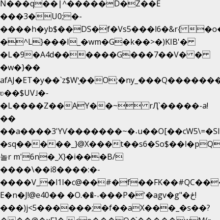
N���q��|^�����D�Z��E
���3�U0;�-
����h�yb$��DS�f�Vs5���l6�&r{ �o
�^L}���I_�wm�G�k��>�)KIB'�
�L�9�A4d������G���7��V� �
�w�}��
afAJ�ET�y��`z$W'̮��O;�ny_���Q����
ʋ��$UV˩�-
�L����Z��AY��~ rԮ`�����-a!
��
��a����3'YѴ�������~�˖u��O[��cW5\=�SI��
�sq�����_}@X���t��s6�So$��l�pQ
놀r m'6n�_X}�i���B/
����\��i8����:�-
����V_�l1l�c@��#�f��FK��#QC��
E�n�J!@e40�� �O.��̍-˕���P�'�agv�g"�ځ!
���)j<5������;�f��aX���_�s��?