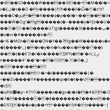
�4��G3����W�����3i�ܼ�=�M��i�<��&
v�[;ݤ�s��D �v����|h���ŝ�Ѽ��zלt?
���O�ێa��K���q�p��l�>:�����3�~��}
���W�O;g'�g�����{�~����y�YJb��U
���/.��O����ū7`lg{�����3{�����ﭓ��ltr
�x�vr�#����;�k�/
�<&`�MGh����DN�Y��7g��W�����s�
�[����\_|��v�y�m�hu��xc��� ��}
�� �[��E`D�/�k�:���]}RΎƫ��'�cv_ݜ}
��˝#�����۷O � �O�_|
��=�
����\���?
���i���d�>�>�(��������|�:
<��Zo����Ϋ#������qv�6�t��U����a�
�z}
�ӹv׸�p~#؝7�֭���x��go�;�{��#&�/2���j���pO����/^�<�>ޝx7O�"\%�����cKy{���N������/
�7��������$�������Z���ws���.
�[/IOƷ���s�y��+^����)#�:σ����~|