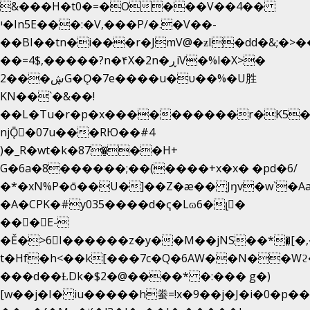
&���H�t0�=�O���V��4��
י�In5E���:�V,���P/�.�V��-
��BI��tn�i���r�JmV@�ƶI�dd�&;�>�
��=4$,�����?n�۴X�2n�ڕiV�%l�X>�
2���ڜG�Ǫ�7e����u�υ��%�U胜
KN��
`�&��!
��L�Tu�r�p�x����������r�K5�
njǬ�07u���RЮ��#4
)�_R�wt�k�87�̠��H+
G�6a�8������;��(����+x�x� �pd�6/
�*�xN%P�ō��U�]��Z�æ�� Jŋv�w`�Aa
�A�CPK�#y035����d�ҁ�Lɷ6�լ�
���E-
�Ě�>6򁊔I������z�y��M��jNS��*�͈[
t�Hf�h<��k[���7c�Q�6AW��N��
���d��ȽDk�$2�@����* �:��� g�)
[w��j�I� iu�����h䖭=!x�9��j�J�i�0�p��