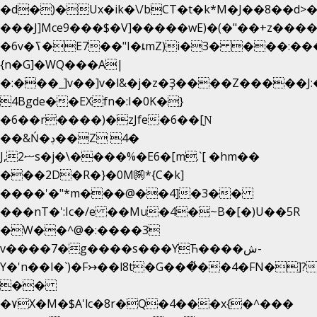
�d�)�Ux�ik�\/bCΤ�t�k*M�J��8��d>�%
���J]Mce9���$�V]�����wE)�(�"��+z����
�6v�ߖ�E7��"I�ȶmZ)i�3� ���:���,
{n�G]�WQ���A|
�:���_]v��]v�l&�j�z�Ҙ����Z�����J
4Bgde��EXfn�:I�0K�}
�6��r����)�zJfe�6��[Ɲ
��&Ń�ڊ��Z 4�
J,ޟ2s�j�\����%�E6�[m.`[ �hm��
���2D�R�}�0M㉀*{C�k]
��
��'�"*m���@��4]�3��
���nT�':Ic�/e ��Mu�4�~B�[�)U��5R
�W��^@�:����3
v����7�g����s���YЋ����ش-
Y�'n��l�`)�F↣��l8t�G���͑��4�FN�]?
��
�۷X�M�$A'lc�8r�Q�4���x{�^���