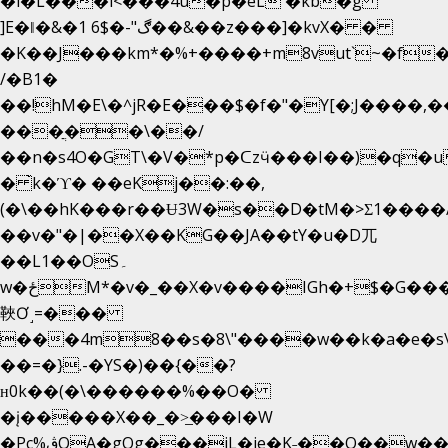
�i�L���i<���4u�p�eL �kb�g
]E�ǁ�&�1 6$�-"ڰ��&��z���]�kvX� �
�K��J���km*�%+����+m8vut`~�f�޶C
/�B1�
��!hM�E\�^jR�E���$�f�"�Y[�;J����,
���ֲ��\��/
��n�s4O�GT\�V�*p�ᑕzӵ���I��)�q�u
� ̀k�ϓ� ��eKj��:��,
(�\��hK���r��Ʉ3W�s��D�tM�>Ʃ1����/
��v�"�|��X��KG��JA��tY�u�D兀
��L1��OS۔
w�ځM*�v�_��X�v����IGh�+$�G���]e�`�I�n��YzeU('Lr�2���l�Tnx��hm�B��,�,�E��_��ֲ
䩡Ơ˼=���
���4m8��s�8\"����w��k�a�e�s\n
��=�}.-�YS�)��{��?
ʜ0k��(�\������%��O�
�į�����X��_�>̲���I�W
�Pc%ڨQA�gOg���jL�je�K˗��O��w��m��)��_��Rߊu>