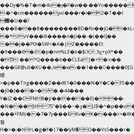
��Dy�%�T�m�4ԏ�j�F�w��.��Yo�����
.�^�cm������yx/���r�i�2�T��t
΢�U��̈́/
���B���8��������8D�Rv��jG��kL
�*/vV���l6����n�Ji��-�(��l]֚��
��J��P0l�5W=�A�|Z�ͅ����Et
�9���6�;l�p�nm%LE�k�$/X; ڃ3+pX*��
�ެD ��*Q����b��CLEa'J�+�:n��
���GK@uX�KU��,Ie�w։��1���􆆕����0[G:
獧
>�p��Tng����Z��d61�0���N�Y�C�F5��
�J0�]���=�/� �44���
Y�)Z:��CFN8�j/������E(���-
�N���}H 75"�$��~�:չ�͟UB�^�p��o
���ۜ=FMy̌��7�7y���БKv�K����r>�W�
둽
H�>�;�hrL�g�f�|7��!yM�̊O��Vs5���r�