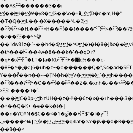
��A&������3��ɪ
��i�W�y8�G��\o�+�̊D�e�m,H�"
�T�Q�L�� �X�����^L�2
�A<�H.��=H����{����" <���73O�
�z����S^帒
��1dw81z�J̔~��h4�d�
^Φ�)�i�8�J&c��
�t^�����4w�8���k�'��qD r?
�q+�x�LT�}a�Ҡb+�׋q%���o-
�8F�^�ܾ,�ә}6�uh�z~�o������Q�",S4�ad�SÉ
Y���f̄��n��ސ�ȚN�h�V� �`�h�����|
����?^�O������Z�,�xnh�ވ��<���u4Ɠ��+�
XC����0�`-
�:��C�0p- b;ϮUH��z�#��6z�x��ʅh���.3
�*��Q�K+ �e��k�)�|
��n�YC#N�$C��<�1�g֡��+ $"�I�y
ڢ����^Ѩ|;V�ں�q4laf�ea'�j&��0�R�� J0O
��8��<