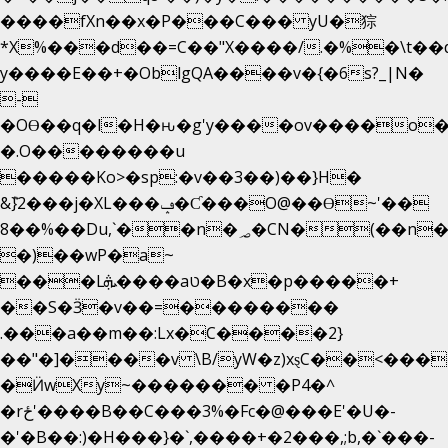
����fXn��x�P���C��� yU�猔
*X%���d��=C��"X����/.�%�\t��
y����E��+�OblgQA����v�{�6s?_|N�
-
�OƟ��q�l�H�ԋ�g'y����ov����o
�.O��������u
�����Ko>�sp:�v��3��)��}H�
&݉}2���j�XL���ݡ�Ƈ���O@��Ɵ~'��
8��%��Du,`��n�؃�CN�(��n��ւ���B�9��
�)��wP�a~
���Lܞ����aט�B�x�p�����+
��S�Ӟ�v��=��������
.���a��m��:Lx�C����2}
��"�]����v \B/yW�z)xȿС��<���
�Ӥw
Xy~������� �P4�^
�rځ'����B��C���3%�Fc�@���E'�U�-
�'�B��:)�H���}�`,����+�2���,;b,�`���-