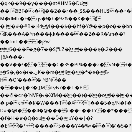
�q<��9��y����at#HMS�Dui
��I6BF�;�j��2��r��_$&���HU$��*
M�dMIc�F�qs�!�h�9Z&��K��}
�˗�#�#B�j44yI���$��hf�Y@��p�c���b
̟R���A�^n���ɸ.k������2��R�\m��?
��fmT�� �jԐw`
6���F�g�7��S("LZ�����ę�.2���
|6A���-
��V��\����C�35�Pt%���2� vN�3��
rS�,�x�(�.نK��m�1��*�e�B-
H�O`���� ^B^i��
���м{j�3�([MdݍB7�� L�Pl
��@�c:r�`NVF�˪�XfM����)���ol���
� p� ch�l{�W���T�X [���5�q/N�F�
D#�@I���4�@��� u��=��TY��*���
�f�H�#�Q�xu��Ď�uY��|�?
�Ef�*+ '����5���Y4�%=���'�5�