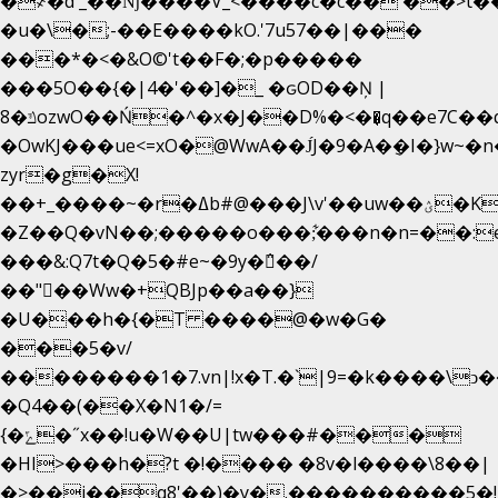
�
҂�d'_��ǋ����V_<����c�c��`��>t�
�u�\�;-��E����kO.'7u57��|���
���*�<�&O©'t��F�;�p�����
���5O��{�|4�'��]�_ �ԍOD��Ņ |
ݿ�8ozwO��Ń�^�x�J��D%�<��͉q��e7C��q�ȝNמ��t'h������hǛ���<�NN޸|
�OwKJ���ue<=xO�@WwA��J́J�9�A�݈�I�}w~�
zyr�g�X!
��+_����~�r�ߡb#@���J\v'��uw��ؽ�Ko�d4�۵��v�t.���݁w����}_}9��ĭ��
�Z��Q�vN��;�����o���;͋���n�n=��:e:�݋'�3:�_
���&:Q7t�Q�5�#e~�9y�݅󈽻��/
��"��Ww�+QBJp��a��}
�U���h�{�T ����@�w�G�
���5�v/
��������1�7.vn|!x�T.�`|9=�k����\ͻ��ߏ��9B
�Q4��(��X�N1�/=
{�ݻ�˝x��!u�W��U|tw���#���
�HI>���h�?t �!���� �8v�l����\8��|
�>��j��q8'��)�y�.����������5�!