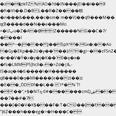
�z��͟пkFZ%AO�?d�IN���jEI��l��l!
�ħ�Vt��.D�BL��R�Z����䡋
�n���&���,��c�sm� m��V)��q!9���M��.
q(B����d��N��e���Mo
=�Ưپu�Z�A�@Z�����%G��C�7/
����l
��^~�j��� J��5pX^�.Gx�;��Ao
�Gy�EKp��2U�y��'��}/'�gi~��zFSnZ�
�r��V�Ÿ�x�y�j�K��`0�ę�x�
�fs�LMMP5]hcX�ޚ�>Zd�|&,-
IS�aq�4�6:����\�H������
q8���0�q�Mߊ����[e��z(��)z
�E��_ӦD0f��L�� `I*� %`T!
�'��",+$�NTȵ-0#������zmDڜ̦�
�
��7��#�7!
���[�0�V�K$���F�:T�CŬ��[�f;��
"}6Z���h���eg�>�H���C�