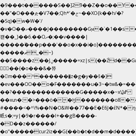
�9���t������S��]2ܰ9��Z��o��Y�
��"�O���ዽ�V7��;Qh*'�ݗ~��XO{k��h/�?
�Sq)�w�W�'/
�v�O��މ����J��������Gϻ�`�1��s�\����'�I���ݭE��~%��;]���M|szvѺ5
컏��_}��6.��Oދ�;��v����|
�����ۖ���p���'��o�x��i�o]��������
�����ޗ_�~}
��S����z��Jݧ�����=xz|sܼ{��Źd��Gw�����n~
𳏮 ��{�o���&�쮸
�󧽑m���^�������̺z�g�y��š�}
�ev���OO��o�F�������u�3~�tw&�=
��?��������������G�����x�~x\߽]ߝ
��xտ�:�>���ӧ�ܷ�Ӈ�������ο8���I�
#����<�^\%��N�O&W��77��E�E6J�έN
㫝s�;=y|�9�r����I+��gB����-
�D��z������/
�o"�����cur2iz��G{��b�t�d��m�d����]�h