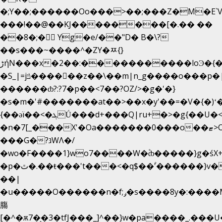
�;Y��;������Oo���>��;���Z�M�E
���!��@��KJ��������[�.�� ��
��8�;�򜸥 Yg�e/��"D�
B�
\?
��s���~����^�ZY�ﾹ{}
����������loϿ�{�nl^<�گ;��#�c��s.^^~�qF��w
ڑήN���x�2��:�
�S_|=jݿ������z��\��m|n_g����o���p�|
������ȸ?:?7�p��<7��?OZ/>�g�'�}
�s�m�'#�������at��>��x�y'��=�V�{�)ʻ
{��ǝï��<�ܓǗ���d+���Q|ru+�>�g{��U�<�������x���U��?
�n�7[_���X'�Oa�������0���o��ޓ>O�ޝ�>
���G�?גּWΛ�/
�wo�F����1}wo7����W�۫ȸ�����}g�ś
�p�ٿ�.��ŧ���'t���<�q$��۫'������}v����ݚ�F��{����:l��ɞ�N����~�>|
��|
�u�����O������n�f;ݛ�s����8y�:����M�
膓
[�^�ѫ7�͕�3�tfJ���_]^��}w�pa����_.���