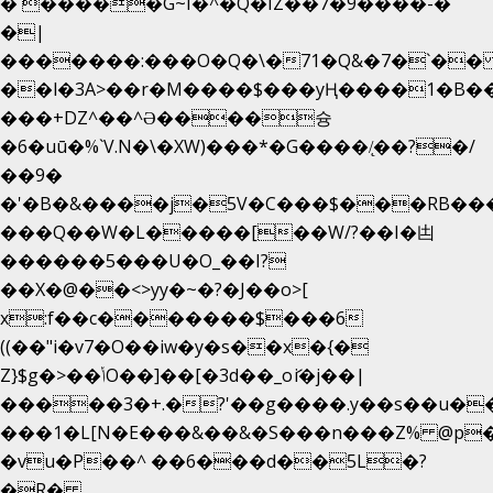
�`�����G~I�^�Q�IZ��7�9����-�
�|
�������:���O�Q�\�71�Q&�7�`�
��l�3A>��r�M����$���yҢ����1�B��
���+DZ^��^Ə����슝
�6�uū�%`V.N�\�XW)���*�G����/̨��?�/
��9�
�'�B�&����j�5V�C���$���RB��
���Q��W�L�����[��W/?��I�凷
������5���U�O_��I?
��X�@��<>yy�~�?�J��o>[
x:f��c�������$���6
((��"i�v7�O��iw�y�s��x�{�
Z}$g�>��ݳO��]��[�3d��_oަi�j��|
�����3�+.�?'��g����.y��s��u�
���1�L[N�E���&��&�S���n���Z% @p
�vu�P��^ ��6���d��5L�?
�R�