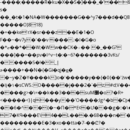
-����;�����R�ku�X��S�]���_�'��6
s�
��_�t�1�NA�W�������G��^y7���d��Q8
�����O}818}
�=��ke'rX�sr���z��E�1�O
F��~�v7y�'��v ���.:�I�G�o
�*ޏ��*��W;�Ww��CK�۽�� �_��G?
���]��=��pv�I^v~t�:�~6?�������3vΚs/
�����S�!�_|
ɚ����+��N�{�Gɫ�qj�g͖�
�~y�Z�Y����k}o�'�����y��{�0{��'ƻw��"��ɷ���]7x��w�b
�ǉ�۱�sCW5.:O݉�����j���2�`�z;#d;V��
����g>�\=��k��3���sսM߼�o?�R+
<�����<}|q���y��'O����;lg^�b�C
��6�^��{�~�Π�*Eȼ�
Ư���g�::�
7�KԳ���E\4��L���.�68���n�`
���������E�3�xo��tta�7-��Ը?�