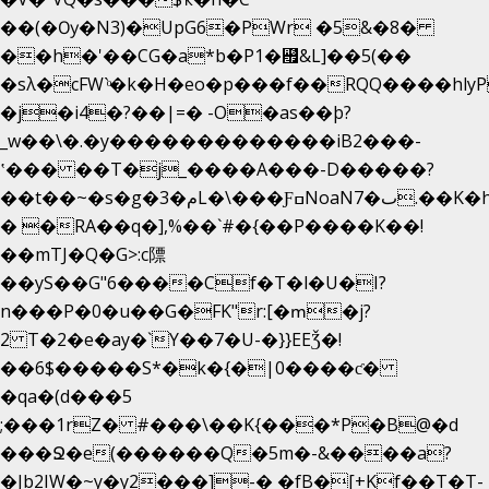
��(�Ѹ�N3)�UpG6�PWr �5&�8�
��h�'��CG�a*b�P1�꘯&L]��5(��
�sλ�cFW`ͦ�k�H�eo�p���f��RQQ����hlyP8@�CV�*
�j�i4�?��|=� -O�as��þ?
_w��\�.�y�������������iB2���-
ʽ��� ��T�j_����A���-D�����?
��t��~�s�g�م�3L�\���ƑߛNoaNٮ�7.��K�h8K�Ύ���haB��#��>�b�#�f�<��
� �RA��q�],%��`#�{��P����K��!
��mTJ�Q�G>:c䧣
��yS��G"6����Cf�T�l�U�I?
n���P�0�u��G�FK"r:[�ՠ�j?
2 T�2�e�ay�`Y��7�U-�}}EEǮ�!
��6$�����S*�k�{�|0����ƈ�
�qa�(d���5
;���1rZ� #���\��
K{���*P�B@�d
���Ջ�e(������Q�5m�-&����a?
�Jb2IW�~y�y2���]-� �fB�[+Kf��T�T-