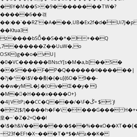
�6Y�M��S>�9��������TW�?
�����6��겪
��:��`��RZ'�A���,UB�Ex2f�d�֠Ui7J
��KԽa3
z����bSȬ��S��*�!+��Q
,7������Z��UuW�,o
O:SK)g��o� vU|
�0�VC������BNscY[s�M�a,b[��5�
��S���F�P�Q������ϥ������|
�?j�^�\$V��刜�{�u]{6O�`9��-
��w�yML�J.�(טv�Œ��y� }
�M��H���x����O+}
�4|VtPݙ��CC�Q���/�\F�ڴ= $;`j!
�Z($Ӆ����h�F�\����G��� H�+
皇�~`�Z�2=Q��!
�\$�h&V������:�$��%��ҝO��XT��[�
~23f�EF˦�X~���T�*$�Aʑ��K�