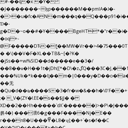
#-��q�x �Y�
�J�������~ɮp������M��pmIA�ɺ�-
�>�u�fc�AN�m���q��Q���p91�i�
Ɗ�-
g�D�~o��#�Y����BgeHT*�"r��i��[
�oq+-
@F�����DЋ:�ީf��MW�Vr��>4�75���0T�
� �\)��V�F�XL��TB&~[�?K�
�jSs��+wi%SID�� d�����e��3�/
��8��ʉ�H��1t�jDh([*�D\�zڲQ���ӠC�J,��1���eJ��U��j�\���&�6­
���%Uk�*k���Iȴ��m�|0���y�D��o�!a�
��无
�Qu�d��ҩ�󠬸���S�3�fr�w�&��h�\0'F��+1rBaj����O$ݓ�0�ڳ�����+���6_�CPB�ˁ>׋�DAR�1qU$���
;� _V�(ZY�!.EE�s��$jJ� �
XD��2��Hh�����`dX`������)>�P\�J��
륽4�) ���渨6�g���F����Nj� E��
r���n8�U���߾�L8�ʯ{;��+`�s�f��C
�V�"VQ�s���$ҡ�h�C