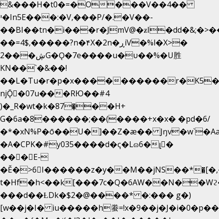
&���H�t0�=�O���V��4��
י�In5E���:�V,���P/�.�V��-
��BI��tn�i���r�JmV@�ƶI�dd�&;�>�
��=4$,�����?n�۴X�2n�ڕiV�%l�X>�
2���ڜG�Ǫ�7e����u�υ��%�U胜
KN��
`�&��!
��L�Tu�r�p�x����������r�K5�
njǬ�07u���RЮ��#4
)�_R�wt�k�87�̠��H+
G�6a�8������;��(����+x�x� �pd�6/
�*�xN%P�ō��U�]��Z�æ�� Jŋv�w`�Aa
�A�CPK�#y035����d�ҁ�Lɷ6�լ�
���E-
�Ě�>6򁊔I������z�y��M��jNS��*�͈[
t�Hf�h<��k[���7c�Q�6AW��N��
���d��ȽDk�$2�@����* �:��� g�)
[w��j�I� iu�����h䖭=!x�9��j�J�i�0�p��