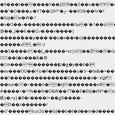
�9���t������S��]2ܰ9��Z��o��Y�
��"�O���ዽ�V7��;Qh*'�ݗ~��XO{k��h/�?
�Sq)�w�W�'/
�v�O��މ����J��������Gϻ�`�1��s�\����'�I���ݭE��~%��;]���M|szvѺ5
컏��_}��6.��Oދ�;��v����|
�����ۖ���p���'��o�x��i�o]��������
�����ޗ_�~}
��S����z��Jݧ�����=xz|sܼ{��Źd��Gw�����n~
𳏮 ��{�o���&�쮸
�󧽑m���^�������̺z�g�y��š�}
�ev���OO��o�F�������u�3~�tw&�=
��?��������������G�����x�~x\߽]ߝ
��xտ�:�>���ӧ�ܷ�Ӈ�������ο8���I�
#����<�^\%��N�O&W��77��E�E6J�έN
㫝s�;=y|�9�r����I+��gB����-
�D��z������/
�o"�����cur2iz��G{��b�t�d��m�d����]�h