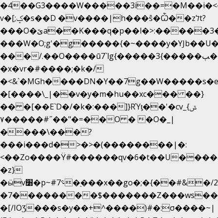
�4��G3����W�����3i�ܼ�=�M��i�<��&
v�[;ݤ�s��D �v����|h���ŝ�Ѽ��zלt?
���O�ێa��K���q�p��l�>:�����3�~��}
���W�O;g'�g�����{�~����y�YJb��U
���/.��O����ū7`lg{�����3{�����ﭓ��ltr
�x�vr�#����;�k�/
�<&`�MGh����DN�Y��7g��W�����s�
�[����\_|��v�y�m�hu��xc��� ��}
�� �[��E`D�/�k�:���]}RΎƫ��'�cv_ݜ}
��˝#�����۷O � �O�_|
��=�
����\���?
���i���d�>�>�(��������|�:
<��Zo����Ϋ#������qv�6�t��U����a�
�z}
�ӹv׸�p~#؝7�֭���x��go�;�{��#&�/2���j���pO����/^�<�>ޝx7O�"\%�����cKy{���N������/
�7��������$�������Z���ws���.
�[/IOƷ���s�y��+^����)#�:σ����~|