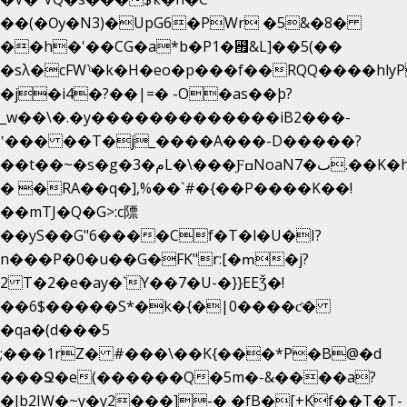
��(�Ѹ�N3)�UpG6�PWr �5&�8�
��h�'��CG�a*b�P1�꘯&L]��5(��
�sλ�cFW`ͦ�k�H�eo�p���f��RQQ����hlyP8@�CV�*
�j�i4�?��|=� -O�as��þ?
_w��\�.�y�������������iB2���-
ʽ��� ��T�j_����A���-D�����?
��t��~�s�g�م�3L�\���ƑߛNoaNٮ�7.��K�h8K�Ύ���haB��#��>�b�#�f�<��
� �RA��q�],%��`#�{��P����K��!
��mTJ�Q�G>:c䧣
��yS��G"6����Cf�T�l�U�I?
n���P�0�u��G�FK"r:[�ՠ�j?
2 T�2�e�ay�`Y��7�U-�}}EEǮ�!
��6$�����S*�k�{�|0����ƈ�
�qa�(d���5
;���1rZ� #���\��
K{���*P�B@�d
���Ջ�e(������Q�5m�-&����a?
�Jb2IW�~y�y2���]-� �fB�[+Kf��T�T-