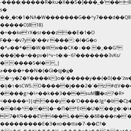
-����;�����R�ku�X��S�]���_�'��6
s�
��_�t�1�NA�W�������G��^y7���d��Q8
�����O}818}
�=��ke'rX�sr���z��E�1�O
F��~�v7y�'��v ���.:�I�G�o
�*ޏ��*��W;�Ww��CK�۽�� �_��G?
���]��=��pv�I^v~t�:�~6?�������3vΚs/
�����S�!�_|
ɚ����+��N�{�Gɫ�qj�g͖�
�~y�Z�Y����k}o�'�����y��{�0{��'ƻw��"��ɷ���]7x��w�b
�ǉ�۱�sCW5.:O݉�����j���2�`�z;#d;V��
����g>�\=��k��3���sսM߼�o?�R+
<�����<}|q���y��'O����;lg^�b�C
��6�^��{�~�Π�*Eȼ�
Ư���g�::�
7�KԳ���E\4��L���.�68���n�`
���������E�3�xo��tta�7-��Ը?�