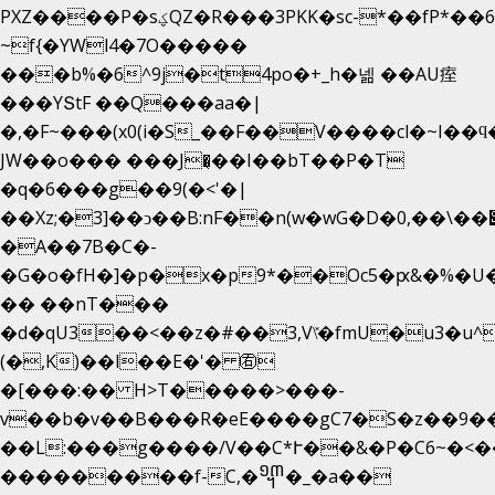
PXZ����P�sؼQZ�R���3PKK�sc-*��fP*��6_̦Q���H�hl��a��j��dӤ�ܥ�Ք�7�)S�_3y��@�n-
~f{�YWl4�7O�����
���b%�6^9j�t4po�+_h�넮 ��AU痓
���YՏtF ��Q���aa�|
�,�F~���(x0(i�S_��F��V����cl�~I��ϥ
JW��o��� ���J�̖��I��bT��P�T
�q�6���g��9(�<'�|
��Xz;�3]��ͻ��B:nF��n(w�wG�D�݌��\��,0"�
�A��7B�C�-
�G�o�fH�]�p�x�p9*��Oc5�ԗ&�%�U
�� ��nT���
�d�qU3��<��z�#��3,V\̽�fmU�u3�u^
(�,K)��l��E�'� ㊨
�[���:�� H>T�����>���-
v��b�v��B���R�eE����gC7�S�z��9�
��L:���g����/V��C*Ւ��&�P�C6~�
<�
���������f-C,�᧭�_�a��