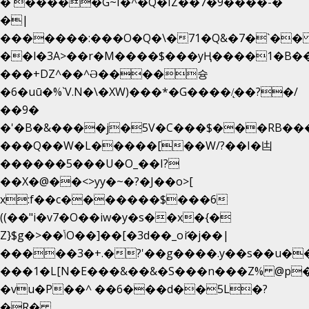
�`�����G~I�^�Q�IZ��7�9����-�
�|
�������:���O�Q�\�71�Q&�7�`�
��l�3A>��r�M����$���yҢ����1�B��
���+DZ^��^Ə����슝
�6�uū�%`V.N�\�XW)���*�G����/̨��?�/
��9�
�'�B�&����j�5V�C���$���RB��
���Q��W�L�����[��W/?��I�凷
������5���U�O_��I?
��X�@��<>yy�~�?�J��o>[
x:f��c�������$���6
((��"i�v7�O��iw�y�s��x�{�
Z}$g�>��ݳO��]��[�3d��_oަi�j��|
�����3�+.�?'��g����.y��s��u�
���1�L[N�E���&��&�S���n���Z% @p
�vu�P��^ ��6���d��5L�?
�R�