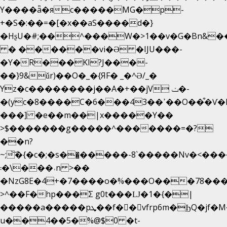
Y����ǟ�яc�����MG�p-
+�S�:��=�[�x��aS����d�}
�HʂU�#;��^���W�>1��v�G�Bn&
� ������vi�Ə �IJU���-
�Y�R���KI?J���-
��}9&ǔr)��O�_�{ЯF� _�^Ə/_�
Yz�c��������j��A�+��jV ݖ�-
�(yc�8����C�6���43��ߴ��O��͒�Ѵ�k��OEX�2�,�)�t��@���aw����;�׷o�_��2�sy��.�=W�n��߃�{4��ߑ��i�8V6v4W�9��s���g�
���] �e��m��|x�����Y��
>$�������g�����^�������=�?
��n?
~;͝�{�c�;�s��̺�����-8`�����Nvߤ����>�
��\�܃�˓n >��
�NzG8E�4+�7����o�%���O���78��
>^��F�hp���Σ g0t���Ǉ�1�{�|
�����a�����pܜ��f��vfrp6m�ϦQ�jf�M����J:�x��-?
u��4��5�%@$0 �t-