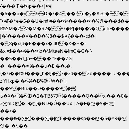
{���`P�p��<||
�6��p�y%D:�\�4��r e�y�#eC��
ˇF�*e�S��U�m��<�����%@���d��
R&SM�ZV�M�R2�*ڏ�PJ�l��\�Qufe����<�l���
J�`����V��D�%8��$(���-cd�|
�8j�x{d�P���x�.4U�&�H�-
&x'=$����o�\MtaeN�!mQ�G� }
��5��ԁ_Ja~��� "F��ZG|
�~�������u�Ei��,�,
{�zi��tX0���_b��̘�7�2d��Zd����|U��
zlYHxp�i�4�B%0W�f
��9�Bњ��O����9�
Ѣ�X��D�2�TB679 �����Q��x.��.�0�
3hLQ�L��ND�Ȫ��Ux-|A�F��$�<
��>�
���&�����J E����sp���5�^R�
옞�_�\,��