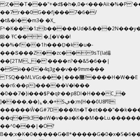
:Ȥ��T���"+�d$�h�,0�<�
��Aii:�%�P 
��7r��0G��fj���7�6�/
�t&�I��m3� �X_
F^�K���1zb�����Ud�&���2N���y�
鎔� ŦC�� �,[�V��!
��%�f��1h���Ḏ�k�u�-
���Տ���Z��zc��9sT(Ia熶
��[2TM,_� '����n?��&5�6��|
�Sӥ��0�4q3g��v��9mm���
TSQ��MLVGs���|���޴?����H�W��E
��r6:��p)�����V�!���
�0��7�}i���$P�q߈��p8DI�H���C_�
]����,��)؏�,�+Sڥ�;m{H��0U8㉐
������Ŵ�G#7D���Xn�T�et���"��k����5
��q�k3�eW�v��a�K��M��Lu.�������
��^0���|�O?
B��;x�K�0�����G�8*�����G�0�x�S�6��