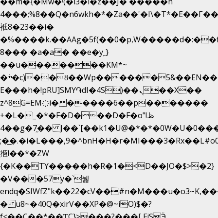
��m�{�Mw�ˡ(�l3�l�z��J� �����h
4���;%8��Q�n6wkh�*�Za��'�I\�Τ*�E��Γ��
袛8�23��i�
�%����k.��AAg�5f(��0�p,W�����d�:�
8��� �a�a� ��e�y˿}
��u�������KM*~
�ׯ�c)��ȣ��Wp������5&��EN����*�&&6F��Le��~�P�άv����ui?
E���h�!pRU]SMY֏dI�4S)��ܢ��X��
z^8G=EM҉i� �����6��p�������
+�L�_�*�F�D���D�F�o"ظ!
�4�g�7֦�� J��`[��k1�U@�*�*�0W�U�0����_������äp�)2>�`@n����5DW˃��
;�͟�.�i�L���,9�^bnH�H�r�MI���3�Rx��L#o0d
揯!��*�ZW
{�K��TY�����h�R�1�<D��JO�$>�2}
�V���57y�`뉋
endq�SIWfZ"k��22�cV��#n�M���u�o3~K,
� u8~�40Q�xirV��XP�@~iO)$�?
f<��C��*��ƮC}>���?���[ FiSӬ