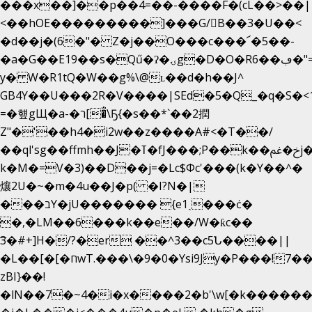
���x��]��p��4=��-����F�(cL��>��|
<��hOE���������]���G/B��3�U��<
�d��j�(6�"� Z�j��O���c���՜�5��-
�a�G��E19��s�Qű�ʔ�ۍg�D�O�Rڢ��6�"=Uh����
y� W�R1tQ�W��g%\@ʟ��d�h��J^
GB4Y��U���2R�V����|SEd�5�Q_�q�S�<1
=�헆gЩ�a-�ר[�̐\Ҕ{�s��*`��2撋
Z"�'��h4�i2w��z����A#<�T��/
��ql'sg��ffmh��J�ߠ�fJ���;P��k��خ�ﰬj��0��E8��6G���գN9?
k�M�=V�3)��D��j=�Lc$Φc'���(k�Y��^�
爙2U�~�m�4u��J�p( �I?N�|
���בY�jU������� {e1ˏ���ċ�
�,�LM��6���k��e��/W�ƙc��
͞3�#+]H�/?�er ��^3��c5Ն����||
�L��[�[�חwT.���\�9�0�Ysi9Jy�P���!7���,�>�P�z�k��-
zBI}��!
�lN��7�~4�i�x����2�b'\w[�k����