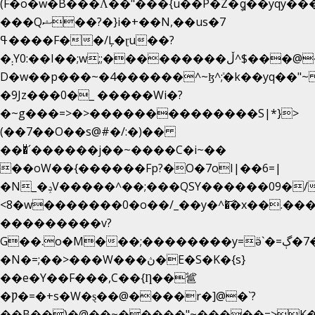
(F�o�w�B���Ʌ��"���{u��P�Z�ީq��yqy����ܙ��=��x���>����
���Qޝ��?�}i�+��N,��us�7
ߟ����F��/Ļ�ɽu��?
�܄Y0:��I��;w;;���������ڵ^$�͏��@�����֡�t��v�_�:G���i;GWR�n4�gO������?
D�w��p���~�4������^~ɮ^ܺ;�k��yq��"~
�9Jz���0�_ �����Wi�?
�~g���=>�>��������������S|*}>
(��7��O��s@#�/:�)��
���ͧ՛������j��~����C�i~��
��oW��{������Fp?�O�7oI|��6=|
�N_�ݚV�����^��;���QSY������09�/nV{���o_�+�����k��.�/>�N�����N�jO���^�]
<8�w�������0�o��/_��y�^�͝�x��.����7��h
���������v?
G��.o�M���;��������y=ӛ`�=ݳ�7�ڳ�
�N�=;��>���W���ڽ�E�S�K�{s}
��e�Y��F���,C��{Ƞ��䣉
�Ƿ�=�+s�W�ȿ��@����r�]@�`?
��B��)�@��~�����"~�����=>K�x