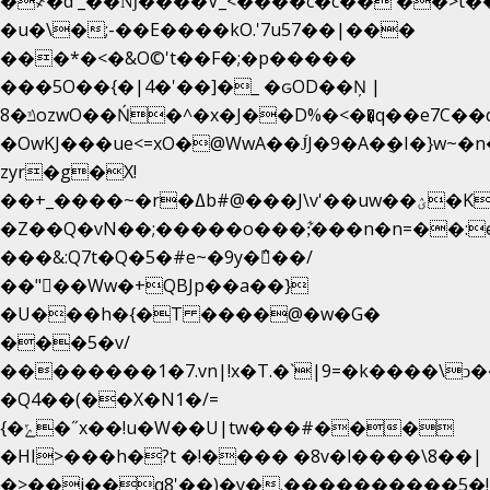
�
҂�d'_��ǋ����V_<����c�c��`��>t�
�u�\�;-��E����kO.'7u57��|���
���*�<�&O©'t��F�;�p�����
���5O��{�|4�'��]�_ �ԍOD��Ņ |
ݿ�8ozwO��Ń�^�x�J��D%�<��͉q��e7C��q�ȝNמ��t'h������hǛ���<�NN޸|
�OwKJ���ue<=xO�@WwA��J́J�9�A�݈�I�}w~�
zyr�g�X!
��+_����~�r�ߡb#@���J\v'��uw��ؽ�Ko�d4�۵��v�t.���݁w����}_}9��ĭ��
�Z��Q�vN��;�����o���;͋���n�n=��:e:�݋'�3:�_
���&:Q7t�Q�5�#e~�9y�݅󈽻��/
��"��Ww�+QBJp��a��}
�U���h�{�T ����@�w�G�
���5�v/
��������1�7.vn|!x�T.�`|9=�k����\ͻ��ߏ��9B
�Q4��(��X�N1�/=
{�ݻ�˝x��!u�W��U|tw���#���
�HI>���h�?t �!���� �8v�l����\8��|
�>��j��q8'��)�y�.����������5�!