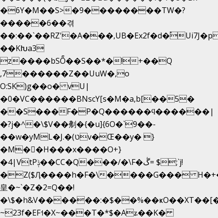
�6Y�M��S>�9��������TW�?
�����6��겪
��:��`��RZ'�A���,UB�Ex2f�d�֠Ui7J
��KԽa3
z����bSȬ��S��*�!+��Q
,7������Z��UuW�,o
O:SK)g��o� vU|
�0�VC������BNscY[s�M�a,b[��5�
��S���F�P�Q������ϥ������|
�?j�^�\$V��刜�{�u]{6O�`9��-
��w�yML�J.�(טv�Œ��y� }
�M��H���x����O+}
�4|VtPݙ��CC�Q���/�\F�ڴ= $;`j!
�Z($Ӆ����h�F�\����G��� H�+
皇�~`�Z�2=Q��!
�\$�h&V������:�$��%��ҝO��XT��[�
~23f�EF˦�X~���T�*$�Aʑ��K�