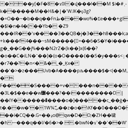
���y[�F�8�ϫ0ŀ�վ���!�!�M $i�#˲-
k������M��H&�|�'W.lK�ϙ3g?
�=O��~�b��q��Fnظ���wo%�Ʃe���+gI��9��4�Y6M����E��Yg����R�� P�Ȇ����w��+'�w��Q��p
�$l�n�4�(��Yb� �Z9
���IR��'v����3��QB�j�3��h8���k;
+k���f4Ԏ���~sM�����[=��6�S�Y�i���
g� _��G��j%���N2rZ�{k��]x{6��?
�o��C�iLN�ˉ��]�{o�O����{��S�y���s<ٳ���������:��;W��}
�r7��?�n<�&�_�_Ķx�
��'�>�z���Uvb�A����pљ����$�<(��M,�~ݏ�'�u����>�
� 
F����S����+v����n����
�3L�$��e��w߼���?��i��������D|
��IY�������͛����o�]�����c_��ģ��
t�.��w�'�1W¼ݕޮ��z�o�\Kf��0���O
��í�CQ��.G=��ڍo@qw�D�O;�ZH��啸
�hޟ���q��ĭ/�6�>� .�bwN�ϫˋ��'��W'