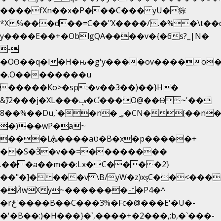
����fXn��x�P���C��� yU�猔
*X%���d��=C��"X����/.�%�\t��
y����E��+�OblgQA����v�{�6s?_|N�
-
�OƟ��q�l�H�ԋ�g'y����ov����o
�.O��������u
�����Ko>�sp:�v��3��)��}H�
&݉}2���j�XL���ݡ�Ƈ���O@��Ɵ~'��
8��%��Du,`��n�؃�CN�(��n��ւ���B�9��
�)��wP�a~
���Lܞ����aט�B�x�p�����+
��S�Ӟ�v��=��������
.���a��m��:Lx�C����2}
��"�]����v \B/yW�z)xȿС��<���
�Ӥw
Xy~������� �P4�^
�rځ'����B��C���3%�Fc�@���E'�U�-
�'�B��:)�H���}�`,����+�2���,;b,�`���-