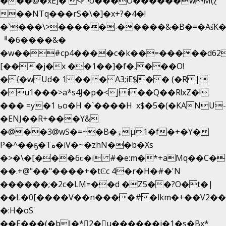
���@�xE]� <o���O�֙�����wM(ɀ
��NTq���rS�\�]�x+?�4�!
�`���\>�����˴�����&�B�=�As͒K
ᅢ�6����&�
�w��#cp4����c�k��=�����d62
[���j�x ��1��]�f�,���O!
�{�wUd� 1 ���A3;iE$�� (�R |
�u1���>a*s4J�p�<Ji��Q��R!xZ�!
��� =y�1 ьo�H �`����H x$�5�(�KANU-
�ENJ��R+���Y&
�@��3@wS�=~�B�ۊµ1�f�+�Y�
P�^��ҕ�Tە�iV�~�zhN��b�Xs
�>�\�[���6ʋ�i #�e:m�*+aMq��C�
��.+@"��"����+�tϾc 4�r�H�#�'N
������;�2c�LM=��d �Z5��?O�t�|
��L�0[����V��n����#�lkm�+��V2���
�:H�oSۤ
��E���(�bJ�*2�u������i�1�s�Bx*