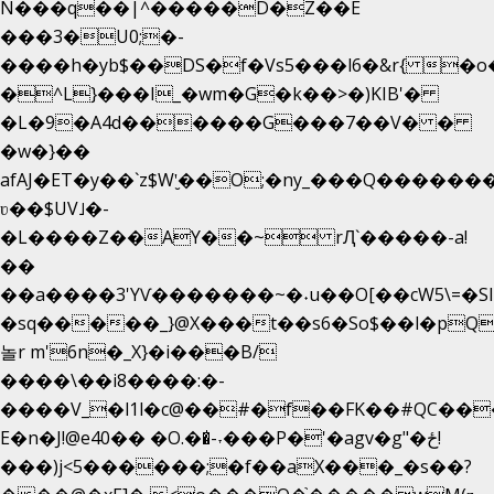
N���q��|^�����D�Z��E
���3�U0;�-
����h�yb$��DS�f�Vs5���l6�&r{ �o
�^L}���I_�wm�G�k��>�)KIB'�
�L�9�A4d������G���7��V� �
�w�}��
afAJ�ET�y��`z$W'̮��O;�ny_���Q����
ʋ��$UV˩�-
�L����Z��AY��~ rԮ`�����-a!
��
��a����3'YѴ�������~�˖u��O[��cW5\=�SI��
�sq�����_}@X���t��s6�So$��l�pQ
놀r m'6n�_X}�i���B/
����\��i8����:�-
����V_�l1l�c@��#�f��FK��#QC��
E�n�J!@e40�� �O.��̍-˕���P�'�agv�g"�ځ!
���)j<5������;�f��aX���_�s��?