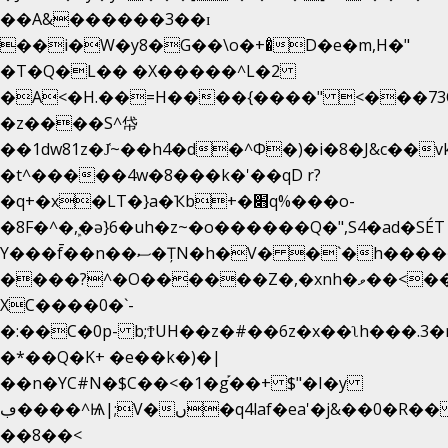
��A&������3��ɪ
��i�W�y8�G��\o�+�̊D�e�m,H�"
�T�Q�L�� �X�����^L�2
�A<�H.��=H����{����" <���73O�
�z����S^帒
��1dw81z�J̔~��h4�d�
^Φ�)�i�8�J&c��
�t^�����4w�8���k�'��qD r?
�q+�x�LT�}a�Ҡb+�׋q%���o-
�8F�^�ܾ,�ә}6�uh�z~�o������Q�",S4�ad�SÉ
Y���f̄��n��ސ�ȚN�h�V� �`�h�����|
����?^�O������Z�,�xnh�ވ��<���u4Ɠ��+�
XC����0�`-
�:��C�0p- b;ϮUH��z�#��6z�x��ʅh���.3
�*��Q�K+ �e��k�)�|
��n�YC#N�$C��<�1�g֡��+ $"�I�y
ڢ����^Ѩ|;V�ں�q4laf�ea'�j&��0�R�� J0O
��8��<