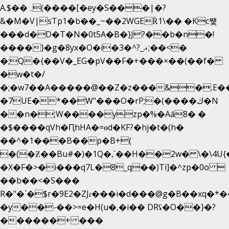
A.$��ہ(����[�ey�S���|�?
&�M�V|sTp1�b��_~��2WGEȐ1\�� �Kc쩇
���d�D�T�N�0t5A�B�}J?��b�n�!
����}�g�8yx�O�i�3�^?_ޣ;��<�
�;Q�{��V�_EG�pV��F�+���×��(��f�
�w�t�/
�;�w7��A�����@��Z�z���&�.E�
�7UE�*��W"���O�rP;�(����ڬ�N
��n�;W����yzp�%�Aá8� �
�$����qVh�ԤhHA�=ɵd�KF?�hj�t�(h�
��^�1���B��p�B+(
�(�Ƶ��Bu#�)�1Q�,`��H��2w� \�\4U{
�X�F�>�i���q7L�8_q��)Ti]�^zp�0o 
��b��<�S���
R�"�`�$r�9E2�ZJɾ���i�d���@g�B��xq
�y��-��>=e�H(u�,�i�� DRʢ�O��}�?
������+ ���