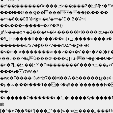
�;Y��;������Oo���>��;���Z�M�E
���!��@��KJ��������[�.�� ��
��8�;�򜸥 Yg�e/��"D�
B�
\?
��s���~����^�ZY�ﾹ{}
����������loϿ�{�nl^<�گ;��#�c��s.^^~�qF��w
ڑήN���x�2��:�
�S_|=jݿ������z��\��m|n_g����o���p�|
������ȸ?:?7�p��<7��?OZ/>�g�'�}
�s�m�'#�������at��>��x�y'��=�V�{�)ʻ
{��ǝï��<�ܓǗ���d+���Q|ru+�>�g{��U�<�������x���U��?
�n�7[_���X'�Oa�������0���o��ޓ>O�ޝ�>
���G�?גּWΛ�/
�wo�F����1}wo7����W�۫ȸ�����}g�ś
�p�ٿ�.��ŧ���'t���<�q$��۫'������}v����ݚ�F��{����:l��ɞ�N����~�>|
��|
�u�����O������n�f;ݛ�s����8y�:����M�
膓
[�^�ѫ7�͕�3�tfJ���_]^��}w�pa����_.���