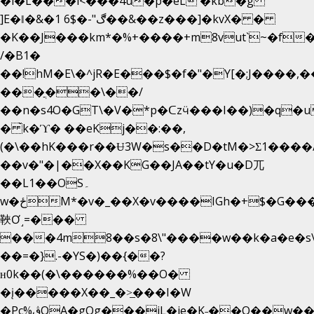
�i�L���i<���4u�p�eL �kb�g
]E�ǁ�&�1 6$�-"ڰ��&��z���]�kvX� �
�K��J���km*�%+����+m8vut`~�f�޶C
/�B1�
��!hM�E\�^jR�E���$�f�"�Y[�;J����,
���ֲ��\��/
��n�s4O�GT\�V�*p�ᑕzӵ���I��)�q�u
� ̀k�ϓ� ��eKj��:��,
(�\��hK���r��Ʉ3W�s��D�tM�>Ʃ1����/
��v�"�|��X��KG��JA��tY�u�D兀
��L1��OS۔
w�ځM*�v�_��X�v����IGh�+$�G���]e�`�I�n��YzeU('Lr�2���l�Tnx��hm�B��,�,�E��_��ֲ
䩡Ơ˼=���
���4m8��s�8\"����w��k�a�e�s\n
��=�}.-�YS�)��{��?
ʜ0k��(�\������%��O�
�į�����X��_�>̲���I�W
�Pc%ڨQA�gOg���jL�je�K˗��O��w��m��)��_��Rߊu>