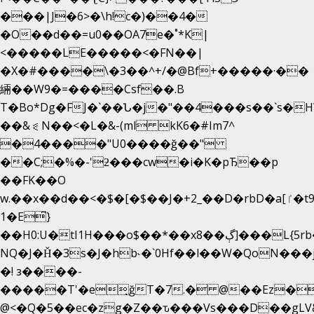
���|J�6>�\h!c�)��4�
�O��d��=u0��OA7e�˚*K
|
<�����LE�����<�FN��|
�X�#����\�3��^+/�@Bf+�����·��
緉��W9�=����Csf��.B
T�Bo*Dg�FJ�`��Ն�j�"��4���s��`s�HWm��g'
��&⪗N��<�L�&-(ml kK6�#Im7^
�4����"U0����ğ��"
��C;�%�-'ƻ���cw�i�K�pЂ��p
��FK��O
w.��x��d��<�$�[�$��J�+2_��D�rbD�a[ٵ�t9?
1�E͆}
��H0:U�tI1H���o$��*��xڳ��8]���L{5rb�����b
NQ�J�Ȟ�3s�J�hb˞�`0Hf��l��W�QoN��
�! з����-
�����T'�e͉ğT�7.� @��Ez�
@<�Q�5��ec�zg�Z��ԏ���Vs���D��gLV