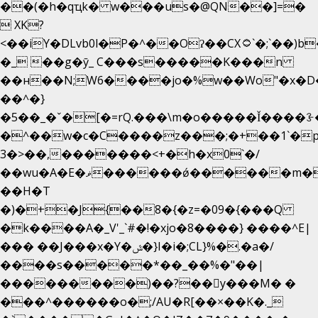
��(�h�qҵk� w���us�@QN��]=�
 XK?
<��iY�DLvb0l�P�^��Oʔ��CX۝`�;`��)b���'�p�&v5(�
�_ ��g�ӯ_ C���s�����K���n
��н��N;W6����jo�%w��Wo"�x�D
��^�}
�5��
_�ˇ�[�=rQ.���\m�o�����Ǐ����ꗿ�
�^��w�c�C����z���;�+��1`�p
3�>��,�������<+�h�x0`�/
��wu�A�E�ޥ������ǿ������m��d�C��9��e�D��1�2�/
��H�T
�)�+�J{��8�{�z=�09�{���Q
�k����A�_V'_`#�!�xjo�8����} ����^E|
��� ��J���x�Y�ݜ�}I�i�;CL}%�.�a�/
����s�����*��_��%�"��|
���������)��?��򥞾y���M� �
���^������o�;/AU�R[��×��K�._