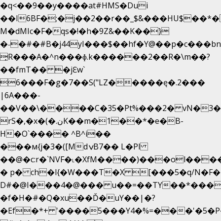
�q<��9��y����at#HMS�Dui
��I6BF�;�j��2��r��_$&���HU$��*
M�dMIc�F�qs�!�h�9Z&��K��}
�˗�#�#B�j44yI���$��hf�Y@��p�c���b
̟R���A�^n���ɸ.k������2��R�\m��?
��fmT�� �jԐw`
6���F�g�7��S("LZ�����ę�.2���
|6A���-
��V��\����C�35�Pt%���2� vN�3��
rS�,�x�(�.نK��m�1��*�e�B-
H�O`���� ^B^i��
���м{j�3�([MdݍB7�� L�Pl
��@�c:r�`NVF�˪�XfM����)���ol���
� p� ch�l{�W���T�X [���5�q/N�F�
D#�@I���4�@��� u��=��TY��*���
�f�H�#�Q�xu��Ď�uY��|�?
�Ef�*+ '����5���Y4�%=���'�5�