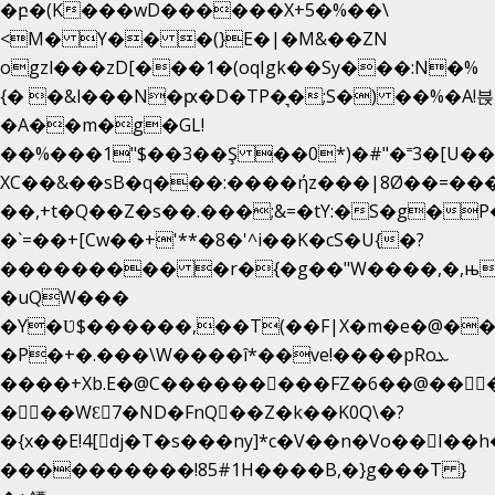
�բ�(K���wD������X+5�%��\
<M� Y�� �(}E�|�M&��ZN
ogzl���zD[���1�(oqIgk��Sy���:N�%
{� �&l���N�ԗ�D�TP�͉�;S�) ��%�A!븑
�A��m�g�GL!
��%���1"$��3��Ş ��0*)�#"�˭3�[U�
XC��&��sB�q���:����ήz���|8Ø��=��
��,+t�Q��Z�s��.���;&=�tY:�S�g�P
�`=��+[Cw��+'**�8�'^i��K�cS�U{�?
��������� �r�{�g��"W����,�,њ
�uQW���
�Y�Ʋ$������,��T(��F|X�m�e�@��
�P�+�.���\W����î*��ve!����pRoܥ
����+Xb.E�@C���������FZ�6��@���
���WƐ7�ND�FnQ��Z�k��K0Q\�?
����������!85#1H����B,�}g���T }