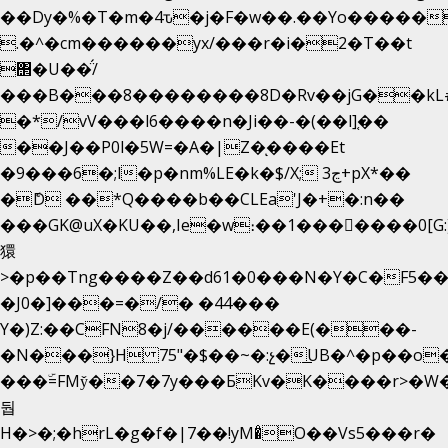
��Dy�%�T�m�4ԏ�j�F�w��.��Yo�����
.�^�cm������yx/���r�i�2�T��t
΢�U��̈́/
���B���8��������8D�Rv��jG��kL
�*/vV���l6����n�Ji��-�(��l]֚��
��J��P0l�5W=�A�|Z�ͅ����Et
�9���6�;l�p�nm%LE�k�$/X; ڃ3+pX*��
�ެD ��*Q����b��CLEa'J�+�:n��
���GK@uX�KU��,Ie�w։��1���􆆕����0[G:
獧
>�p��Tng����Z��d61�0���N�Y�C�F5��
�J0�]���=�/� �44���
Y�)Z:��CFN8�j/������E(���-
�N���}H 75"�$��~�:չ�͟UB�^�p��o
���ۜ=FMy̌��7�7y���БKv�K����r>�W�
둽
H�>�;�hrL�g�f�|7��!yM�̊O��Vs5���r�