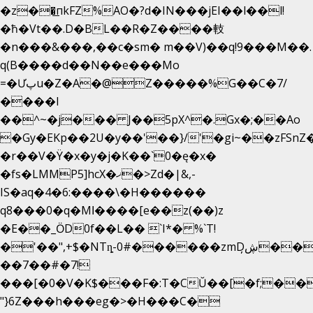
�z��͟пkFZ%AO�?d�IN���jEI��l��l!
�ħ�Vt��.D�BL��R�Z����䡋
�n���&���,��c�sm� m��V)��q!9���M��.
q(B����d��N��e���Mo
=�Ưپu�Z�A�@Z�����%G��C�7/
����l
��^~�j��� J��5pX^�.Gx�;��Ao
�Gy�EKp��2U�y��'��}/'�gi~��zFSnZ�
�r��V�Ÿ�x�y�j�K��`0�ę�x�
�fs�LMMP5]hcX�ޚ�>Zd�|&,-
IS�aq�4�6:����\�H������
q8���0�q�Mߊ����[e��z(��)z
�E��_ӦD0f��L�� `I*� %`T!
�'��",+$�NTȵ-0#������zmDڜ̦�
�
��7��#�7!
���[�0�V�K$���F�:T�CŬ��[�f;��
"}6Z���h���eg�>�H���C�