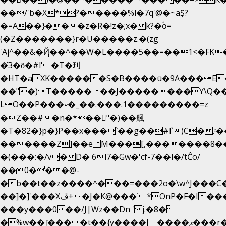
��/'b�X*?�����%l�7q'@�~aȘ?
�=A��}���z�R�!z�;x�k?�ؑօ=
(�Z�������}r�U�����z.�(zg
'Aj^��&�Ҋ��^��W�L��
��5��=��1<�FK
�͂3�ȏ�#l'�T�㺫
�HT�aXK������S�B����ū�9A���E�
��"�)T�������J��������Y\Q�ִ�
LO��P���ކ�_��.���.1���������=z
�Z��#�n�*��"�)��䑺
�T�82�}p�}P��x���`��g��#l`)C�.ʳ
������Z]��e M���[,�������8�
�(���:�/v�D� 6l7�Gw�'cf-7��l�/tĈo/
��0���@-
�b��t��z����^���=���2o�\w^J���C
��]�]'���Xڦ+�J�K@���`*OnP�F�I�����n����ˎ���E>���%
���y���0��/J|Wz��Dn 'j.�8�
�%w��ʃ����t��{y����J����ޕ���r��d�$e҅b�e����