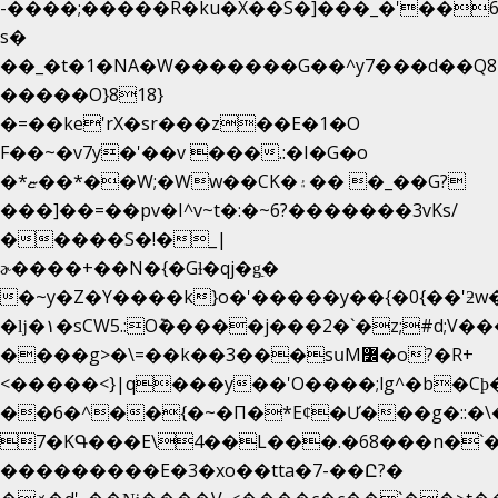
-����;�����R�ku�X��S�]���_�'��6
s�
��_�t�1�NA�W�������G��^y7���d��Q8
�����O}818}
�=��ke'rX�sr���z��E�1�O
F��~�v7y�'��v ���.:�I�G�o
�*ޏ��*��W;�Ww��CK�۽�� �_��G?
���]��=��pv�I^v~t�:�~6?�������3vΚs/
�����S�!�_|
ɚ����+��N�{�Gɫ�qj�g͖�
�~y�Z�Y����k}o�'�����y��{�0{��'ƻw��"��ɷ���]7x��w�b
�ǉ�۱�sCW5.:O݉�����j���2�`�z;#d;V��
����g>�\=��k��3���sսM߼�o?�R+
<�����<}|q���y��'O����;lg^�b�C
��6�^��{�~�Π�*Eȼ�
Ư���g�::�
7�KԳ���E\4��L���.�68���n�`
���������E�3�xo��tta�7-��Ը?�