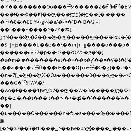
�;Y��;������Oo���>��;���Z�M�E
���!��@��KJ��������[�.�� ��
��8�;�򜸥 Yg�e/��"D�
B�
\?
��s���~����^�ZY�ﾹ{}
����������loϿ�{�nl^<�گ;��#�c��s.^^~�qF��w
ڑήN���x�2��:�
�S_|=jݿ������z��\��m|n_g����o���p�|
������ȸ?:?7�p��<7��?OZ/>�g�'�}
�s�m�'#�������at��>��x�y'��=�V�{�)ʻ
{��ǝï��<�ܓǗ���d+���Q|ru+�>�g{��U�<�������x���U��?
�n�7[_���X'�Oa�������0���o��ޓ>O�ޝ�>
���G�?גּWΛ�/
�wo�F����1}wo7����W�۫ȸ�����}g�ś
�p�ٿ�.��ŧ���'t���<�q$��۫'������}v����ݚ�F��{����:l��ɞ�N����~�>|
��|
�u�����O������n�f;ݛ�s����8y�:����M�
膓
[�^�ѫ7�͕�3�tfJ���_]^��}w�pa����_.���