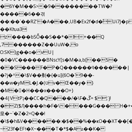
�6Y�M��S>�9��������TW�?
�����6��겪
��:��`��RZ'�A���,UB�Ex2f�d�֠Ui7J
��KԽa3
z����bSȬ��S��*�!+��Q
,7������Z��UuW�,o
O:SK)g��o� vU|
�0�VC������BNscY[s�M�a,b[��5�
��S���F�P�Q������ϥ������|
�?j�^�\$V��刜�{�u]{6O�`9��-
��w�yML�J.�(טv�Œ��y� }
�M��H���x����O+}
�4|VtPݙ��CC�Q���/�\F�ڴ= $;`j!
�Z($Ӆ����h�F�\����G��� H�+
皇�~`�Z�2=Q��!
�\$�h&V������:�$��%��ҝO��XT��[�
~23f�EF˦�X~���T�*$�Aʑ��K�