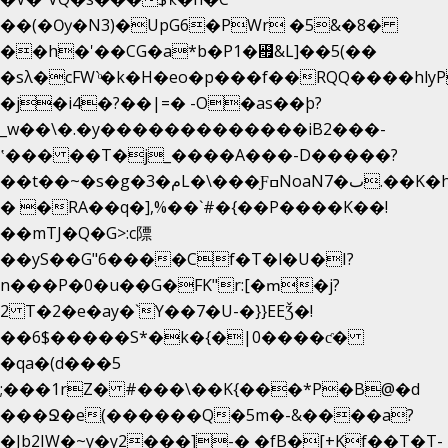
��(�Ѹ�N3)�UpG6�PWr �5&�8�
��h�'��CG�a*b�P1�꘯&L]��5(��
�sλ�cFW`ͦ�k�H�eo�p���f��RQQ����hlyP8@�CV�*
�j�i4�?��|=� -O�as��þ?
_w��\�.�y�������������iB2���-
ʽ��� ��T�j_����A���-D�����?
��t��~�s�g�م�3L�\���ƑߛNoaNٮ�7.��K�h8K�Ύ���haB��#��>�b�#�f�<��
� �RA��q�],%��`#�{��P����K��!
��mTJ�Q�G>:c䧣
��yS��G"6����Cf�T�l�U�I?
n���P�0�u��G�FK"r:[�ՠ�j?
2 T�2�e�ay�`Y��7�U-�}}EEǮ�!
��6$�����S*�k�{�|0����ƈ�
�qa�(d���5
;���1rZ� #���\��
K{���*P�B@�d
���Ջ�e(������Q�5m�-&����a?
�Jb2IW�~y�y2���]-� �fB�[+Kf��T�T-