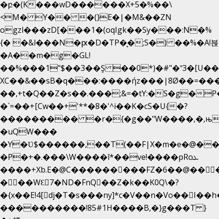
�բ�(K���wD������X+5�%��\
<M� Y�� �(}E�|�M&��ZN
ogzl���zD[���1�(oqIgk��Sy���:N�%
{� �&l���N�ԗ�D�TP�͉�;S�) ��%�A!븑
�A��m�g�GL!
��%���1"$��3��Ş ��0*)�#"�˭3�[U�
XC��&��sB�q���:����ήz���|8Ø��=��
��,+t�Q��Z�s��.���;&=�tY:�S�g�P
�`=��+[Cw��+'**�8�'^i��K�cS�U{�?
��������� �r�{�g��"W����,�,њ
�uQW���
�Y�Ʋ$������,��T(��F|X�m�e�@��
�P�+�.���\W����î*��ve!����pRoܥ
����+Xb.E�@C���������FZ�6��@���
���WƐ7�ND�FnQ��Z�k��K0Q\�?
����������!85#1H����B,�}g���T }