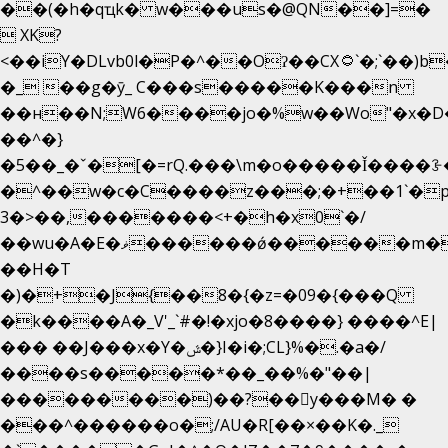
��(�h�qҵk� w���us�@QN��]=�
 XK?
<��iY�DLvb0l�P�^��Oʔ��CX۝`�;`��)b���'�p�&v5(�
�_ ��g�ӯ_ C���s�����K���n
��н��N;W6����jo�%w��Wo"�x�D
��^�}
�5��
_�ˇ�[�=rQ.���\m�o�����Ǐ����ꗿ�
�^��w�c�C����z���;�+��1`�p
3�>��,�������<+�h�x0`�/
��wu�A�E�ޥ������ǿ������m��d�C��9��e�D��1�2�/
��H�T
�)�+�J{��8�{�z=�09�{���Q
�k����A�_V'_`#�!�xjo�8����} ����^E|
��� ��J���x�Y�ݜ�}I�i�;CL}%�.�a�/
����s�����*��_��%�"��|
���������)��?��򥞾y���M� �
���^������o�;/AU�R[��×��K�._