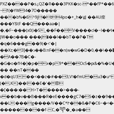
PXZ����P�sؼQZ�R���3PKK�sc-*��fP*��6_̦Q���H�hl��a��j��dӤ�ܥ�Ք�7�)S�_3y��@�n-
~f{�YWl4�7O�����
���b%�6^9j�t4po�+_h�넮 ��AU痓
���YՏtF ��Q���aa�|
�,�F~���(x0(i�S_��F��V����cl�~I��ϥ
JW��o��� ���J�̖��I��bT��P�T
�q�6���g��9(�<'�|
��Xz;�3]��ͻ��B:nF��n(w�wG�D�݌��\��,0"�
�A��7B�C�-
�G�o�fH�]�p�x�p9*��Oc5�ԗ&�%�U
�� ��nT���
�d�qU3��<��z�#��3,V\̽�fmU�u3�u^
(�,K)��l��E�'� ㊨
�[���:�� H>T�����>���-
v��b�v��B���R�eE����gC7�S�z��9�
��L:���g����/V��C*Ւ��&�P�C6~�
<�
���������f-C,�᧭�_�a��