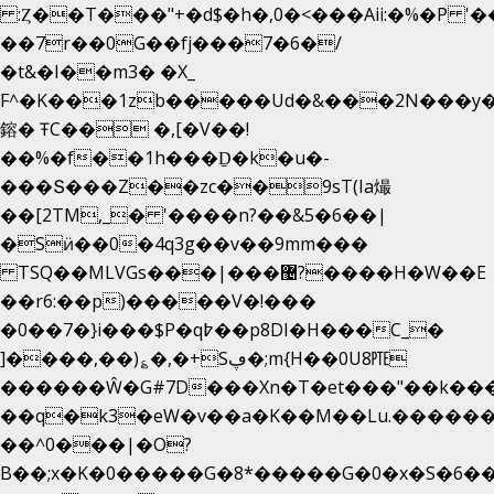
:Ȥ��T���"+�d$�h�,0�<�
��Aii:�%�P 
��7r��0G��fj���7�6�/
�t&�I��m3� �X_
F^�K���1zb�����Ud�&���2N���y�
鎔� ŦC�� �,[�V��!
��%�f��1h���Ḏ�k�u�-
���Տ���Z��zc��9sT(Ia熶
��[2TM,_� '����n?��&5�6��|
�Sӥ��0�4q3g��v��9mm���
TSQ��MLVGs���|���޴?����H�W��E
��r6:��p)�����V�!���
�0��7�}i���$P�q߈��p8DI�H���C_�
]����,��)؏�,�+Sڥ�;m{H��0U8㉐
������Ŵ�G#7D���Xn�T�et���"��k����5
��q�k3�eW�v��a�K��M��Lu.�������
��^0���|�O?
B��;x�K�0�����G�8*�����G�0�x�S�6��