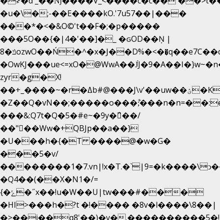
�
҂�d'_��ǋ����V_<����c�c��`��>t�
�u�\�;-��E����kO.'7u57��|���
���*�<�&O©'t��F�;�p�����
���5O��{�|4�'��]�_ �ԍOD��Ņ |
ݿ�8ozwO��Ń�^�x�J��D%�<��͉q��e7C��q�ȝNמ��t'h������hǛ���<�NN޸|
�OwKJ���ue<=xO�@WwA��J́J�9�A�݈�I�}w~�
zyr�g�X!
��+_����~�r�ߡb#@���J\v'��uw��ؽ�Ko�d4�۵��v�t.���݁w����}_}9��ĭ��
�Z��Q�vN��;�����o���;͋���n�n=��:e:�݋'�3:�_
���&:Q7t�Q�5�#e~�9y�݅󈽻��/
��"��Ww�+QBJp��a��}
�U���h�{�T ����@�w�G�
���5�v/
��������1�7.vn|!x�T.�`|9=�k����\ͻ��ߏ��9B
�Q4��(��X�N1�/=
{�ݻ�˝x��!u�W��U|tw���#���
�HI>���h�?t �!���� �8v�l����\8��|
�>��j��q8'��)�y�.����������5�!