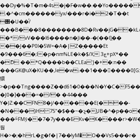
��Dy�%�T�m�4ԏ�j�F�w��.��Yo�����
.�^�cm������yx/���r�i�2�T��t
΢�U��̈́/
���B���8��������8D�Rv��jG��kL
�*/vV���l6����n�Ji��-�(��l]֚��
��J��P0l�5W=�A�|Z�ͅ����Et
�9���6�;l�p�nm%LE�k�$/X; ڃ3+pX*��
�ެD ��*Q����b��CLEa'J�+�:n��
���GK@uX�KU��,Ie�w։��1���􆆕����0[G:
獧
>�p��Tng����Z��d61�0���N�Y�C�F5��
�J0�]���=�/� �44���
Y�)Z:��CFN8�j/������E(���-
�N���}H 75"�$��~�:չ�͟UB�^�p��o
���ۜ=FMy̌��7�7y���БKv�K����r>�W�
둽
H�>�;�hrL�g�f�|7��!yM�̊O��Vs5���r�