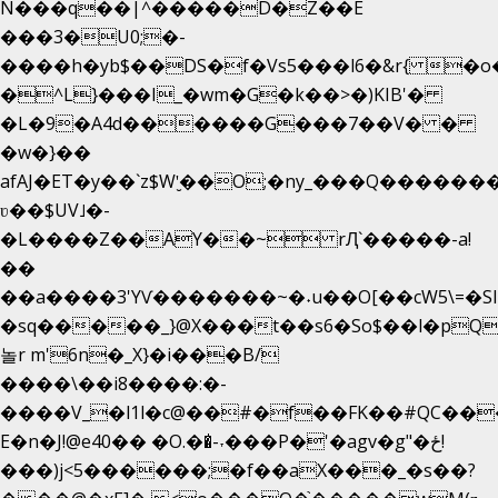
N���q��|^�����D�Z��E
���3�U0;�-
����h�yb$��DS�f�Vs5���l6�&r{ �o
�^L}���I_�wm�G�k��>�)KIB'�
�L�9�A4d������G���7��V� �
�w�}��
afAJ�ET�y��`z$W'̮��O;�ny_���Q����
ʋ��$UV˩�-
�L����Z��AY��~ rԮ`�����-a!
��
��a����3'YѴ�������~�˖u��O[��cW5\=�SI��
�sq�����_}@X���t��s6�So$��l�pQ
놀r m'6n�_X}�i���B/
����\��i8����:�-
����V_�l1l�c@��#�f��FK��#QC��
E�n�J!@e40�� �O.��̍-˕���P�'�agv�g"�ځ!
���)j<5������;�f��aX���_�s��?