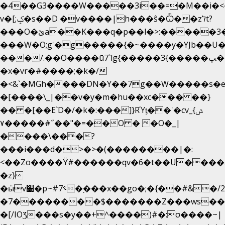
�4��G3����W�����3i�ܼ�=�M��i�<��&
v�[;ݤ�s��D �v����|h���ŝ�Ѽ��zלt?
���O�ێa��K���q�p��l�>:�����3�~��}
���W�O;g'�g�����{�~����y�YJb��U
���/.��O����ū7`lg{�����3{�����ﭓ��ltr
�x�vr�#����;�k�/
�<&`�MGh����DN�Y��7g��W�����s�
�[����\_|��v�y�m�hu��xc��� ��}
�� �[��E`D�/�k�:���]}RΎƫ��'�cv_ݜ}
��˝#�����۷O � �O�_|
��=�
����\���?
���i���d�>�>�(��������|�:
<��Zo����Ϋ#������qv�6�t��U����a�
�z}
�ӹv׸�p~#؝7�֭���x��go�;�{��#&�/2���j���pO����/^�<�>ޝx7O�"\%�����cKy{���N������/
�7��������$�������Z���ws���.
�[/IOƷ���s�y��+^����)#�:σ����~|