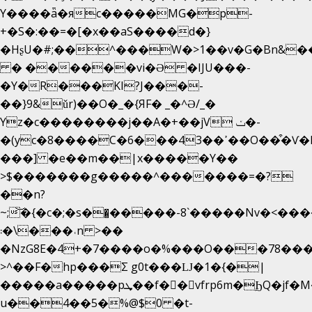
Y����ǟ�яc�����MG�p-
+�S�:��=�[�x��aS����d�}
�HʂU�#;��^���W�>1��v�G�Bn&
� ������vi�Ə �IJU���-
�Y�R���KI?J���-
��}9&ǔr)��O�_�{ЯF� _�^Ə/_�
Yz�c��������j��A�+��jV ݖ�-
�(yc�8����C�6���43��ߴ��O��͒�Ѵ�k��OEX�2�,�)�t��@���aw����;�׷o�_��2�sy��.�=W�n��߃�{4��ߑ��i�8V6v4W�9��s���g�
���] �e��m��|x�����Y��
>$�������g�����^�������=�?
��n?
~;͝�{�c�;�s��̺�����-8`�����Nvߤ����>�
��\�܃�˓n >��
�NzG8E�4+�7����o�%���O���78��
>^��F�hp���Σ g0t���Ǉ�1�{�|
�����a�����pܜ��f��vfrp6m�ϦQ�jf�M����J:�x��-?
u��4��5�%@$0 �t-