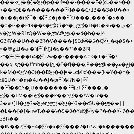
���x��]��p��4=��-����F�(cL��>��|
<��hOE���������]���G/B��3�U��<
�d��j�(6�"� Z�j��O���c���՜�5��-
�a�G��E19��s�Qű�ʔ�ۍg�D�O�Rڢ��6�"=Uh����
y� W�R1tQ�W��g%\@ʟ��d�h��J^
GB4Y��U���2R�V����|SEd�5�Q_�q�S�<1
=�헆gЩ�a-�ר[�̐\Ҕ{�s��*`��2撋
Z"�'��h4�i2w��z����A#<�T��/
��ql'sg��ffmh��J�ߠ�fJ���;P��k��خ�ﰬj��0��E8��6G���գN9?
k�M�=V�3)��D��j=�Lc$Φc'���(k�Y��^�
爙2U�~�m�4u��J�p( �I?N�|
���בY�jU������� {e1ˏ���ċ�
�,�LM��6���k��e��/W�ƙc��
͞3�#+]H�/?�er ��^3��c5Ն����||
�L��[�[�חwT.���\�9�0�Ysi9Jy�P���!7���,�>�P�z�k��-
zBI}��!
�lN��7�~4�i�x����2�b'\w[�k����