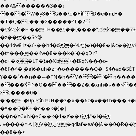
��A&������3��ɪ
��i�W�y8�G��\o�+�̊D�e�m,H�"
�T�Q�L�� �X�����^L�2
�A<�H.��=H����{����" <���73O�
�z����S^帒
��1dw81z�J̔~��h4�d�
^Φ�)�i�8�J&c��
�t^�����4w�8���k�'��qD r?
�q+�x�LT�}a�Ҡb+�׋q%���o-
�8F�^�ܾ,�ә}6�uh�z~�o������Q�",S4�ad�SÉ
Y���f̄��n��ސ�ȚN�h�V� �`�h�����|
����?^�O������Z�,�xnh�ވ��<���u4Ɠ��+�
XC����0�`-
�:��C�0p- b;ϮUH��z�#��6z�x��ʅh���.3
�*��Q�K+ �e��k�)�|
��n�YC#N�$C��<�1�g֡��+ $"�I�y
ڢ����^Ѩ|;V�ں�q4laf�ea'�j&��0�R�� J0O
��8��<