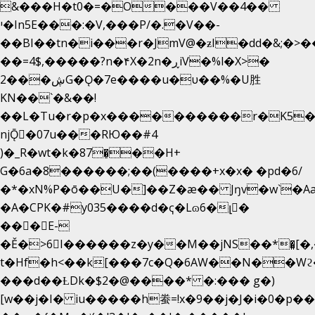
&���H�t0�=�O���V��4��
י�In5E���:�V,���P/�.�V��-
��BI��tn�i���r�JmV@�ƶI�dd�&;�>�
��=4$,�����?n�۴X�2n�ڕiV�%l�X>�
2���ڜG�Ǫ�7e����u�υ��%�U胜
KN��
`�&��!
��L�Tu�r�p�x����������r�K5�
njǬ�07u���RЮ��#4
)�_R�wt�k�87�̠��H+
G�6a�8������;��(����+x�x� �pd�6/
�*�xN%P�ō��U�]��Z�æ�� Jŋv�w`�Aa
�A�CPK�#y035����d�ҁ�Lɷ6�լ�
���E-
�Ě�>6򁊔I������z�y��M��jNS��*�͈[
t�Hf�h<��k[���7c�Q�6AW��N��
���d��ȽDk�$2�@����* �:��� g�)
[w��j�I� iu�����h䖭=!x�9��j�J�i�0�p��