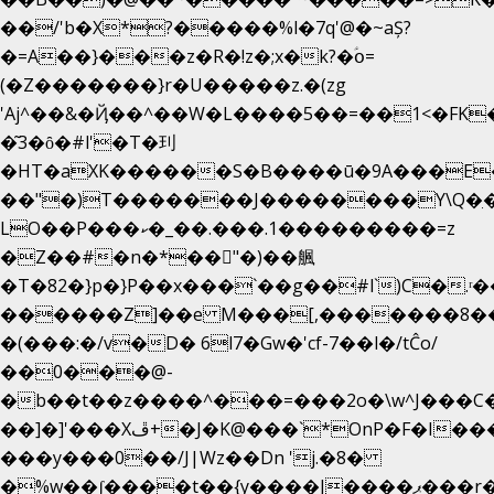
��/'b�X*?�����%l�7q'@�~aȘ?
�=A��}���z�R�!z�;x�k?�ؑօ=
(�Z�������}r�U�����z.�(zg
'Aj^��&�Ҋ��^��W�L��
��5��=��1<�FK
�͂3�ȏ�#l'�T�㺫
�HT�aXK������S�B����ū�9A���E�
��"�)T�������J��������Y\Q�ִ�
LO��P���ކ�_��.���.1���������=z
�Z��#�n�*��"�)��䑺
�T�82�}p�}P��x���`��g��#l`)C�.ʳ
������Z]��e M���[,�������8�
�(���:�/v�D� 6l7�Gw�'cf-7��l�/tĈo/
��0���@-
�b��t��z����^���=���2o�\w^J���C
��]�]'���Xڦ+�J�K@���`*OnP�F�I�����n����ˎ���E>���%
���y���0��/J|Wz��Dn 'j.�8�
�%w��ʃ����t��{y����J����ޕ���r��d�$e҅b�e����