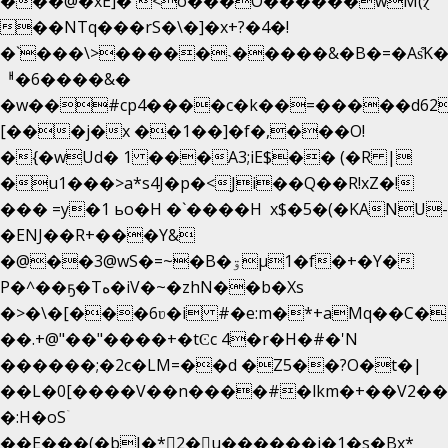
���@�xE]� <o���O�֙�����wM(ɀ
��NTq���rS�\�]�x+?�4�!
�`���\>�����˴�����&�B�=�As͒K
ᅢ�6����&�
�w��#cp4����c�k��=�����d62
[���j�x ��1��]�f�,���O!
�{�wUd� 1 ���A3;iE$�� (�R |
�u1���>a*s4J�p�<Ji��Q��R!xZ�!
��� =y�1 ьo�H �`����H x$�5�(�KANU-
�ENJ��R+���Y&
�@��3@wS�=~�B�ۊµ1�f�+�Y�
P�^��ҕ�Tە�iV�~�zhN��b�Xs
�>�\�[���6ʋ�i #�e:m�*+aMq��C�
��.+@"��"����+�tϾc 4�r�H�#�'N
������;�2c�LM=��d �Z5��?O�t�|
��L�0[����V��n����#�lkm�+��V2���
�:H�oSۤ
��E���(�bJ�*2�u������i�1�s�Bx*