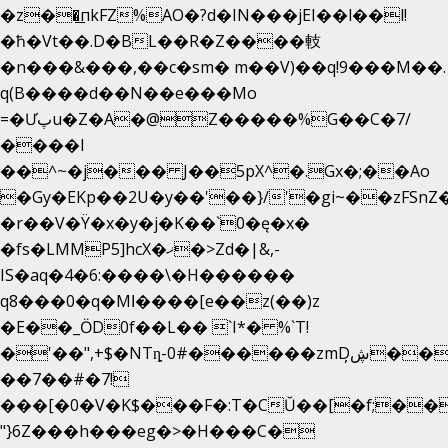
�z��͟пkFZ%AO�?d�IN���jEI��l��l!
�ħ�Vt��.D�BL��R�Z����䡋
�n���&���,��c�sm� m��V)��q!9���M��.
q(B����d��N��e���Mo
=�Ưپu�Z�A�@Z�����%G��C�7/
����l
��^~�j��� J��5pX^�.Gx�;��Ao
�Gy�EKp��2U�y��'��}/'�gi~��zFSnZ�
�r��V�Ÿ�x�y�j�K��`0�ę�x�
�fs�LMMP5]hcX�ޚ�>Zd�|&,-
IS�aq�4�6:����\�H������
q8���0�q�Mߊ����[e��z(��)z
�E��_ӦD0f��L�� `I*� %`T!
�'��",+$�NTȵ-0#������zmDڜ̦�
�
��7��#�7!
���[�0�V�K$���F�:T�CŬ��[�f;��
"}6Z���h���eg�>�H���C�