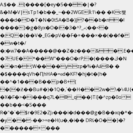
A.$��ہ(����[�ey�S���|�?
&�M�V|sTp1�b��_~��2WGEȐ1\�� �Kc쩇
���d�D�T�N�0t5A�B�}J?��b�n�!
����}�g�8yx�O�i�3�^?_ޣ;��<�
�;Q�{��V�_EG�pV��F�+���×��(��f�
�w�t�/
�;�w7��A�����@��Z�z���&�.E�
�7UE�*��W"���O�rP;�(����ڬ�N
��n�;W����yzp�%�Aá8� �
�$����qVh�ԤhHA�=ɵd�KF?�hj�t�(h�
��^�1���B��p�B+(
�(�Ƶ��Bu#�)�1Q�,`��H��2w� \�\4U{
�X�F�>�i���q7L�8_q��)Ti]�^zp�0o 
��b��<�S���
R�"�`�$r�9E2�ZJɾ���i�d���@g�B��xq
�y��-��>=e�H(u�,�i�� DRʢ�O��}�?
������+ ���