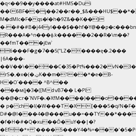
�q<��9��y����at#HMS�Dui
��I6BF�;�j��2��r��_$&���HU$��*
M�dMIc�F�qs�!�h�9Z&��K��}
�˗�#�#B�j44yI���$��hf�Y@��p�c���b
̟R���A�^n���ɸ.k������2��R�\m��?
��fmT�� �jԐw`
6���F�g�7��S("LZ�����ę�.2���
|6A���-
��V��\����C�35�Pt%���2� vN�3��
rS�,�x�(�.نK��m�1��*�e�B-
H�O`���� ^B^i��
���м{j�3�([MdݍB7�� L�Pl
��@�c:r�`NVF�˪�XfM����)���ol���
� p� ch�l{�W���T�X [���5�q/N�F�
D#�@I���4�@��� u��=��TY��*���
�f�H�#�Q�xu��Ď�uY��|�?
�Ef�*+ '����5���Y4�%=���'�5�