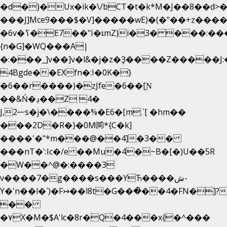
�d�)�Ux�ik�\/bCΤ�t�k*M�J��8��d>�%
���J]Mce9���$�V]�����wE)�(�"��+z����
�6v�ߖ�E7��"I�ȶmZ)i�3� ���:���,
{n�G]�WQ���A|
�:���_]v��]v�l&�j�z�Ҙ����Z�����J
4Bgde��EXfn�:I�0K�}
�6��r����)�zJfe�6��[Ɲ
��&Ń�ڊ��Z 4�
J,ޟ2s�j�\����%�E6�[m.`[ �hm��
���2D�R�}�0M㉀*{C�k]
��
��'�"*m���@��4]�3��
���nT�':Ic�/e ��Mu�4�~B�[�)U��5R
�W��^@�:����3
v����7�g����s���YЋ����ش-
Y�'n��l�`)�F↣��l8t�G���͑��4�FN�]?
��
�۷X�M�$A'lc�8r�Q�4���x{�^���