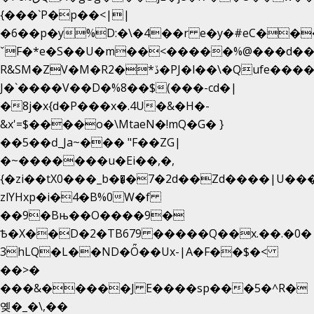
{���`P�p��<||
�6��p�y%D:�\�4��r e�y�#eC��
ˇF�*e�S��U�m��<�����%@���d��
R&SM�ZV�M�R2�*ڏ�PJ�l��\�Qufe����<�l���
J�`����V��D�%8��$(���-cd�|
�8j�x{d�P���x�.4U�&�H�-
&x'=$����o�\MtaeN�!mQ�G� }
��5��ԁ_Ja~��� "F��ZG|
�~�������u�Ei��,�,
{�zi��tX0���_b��̘�7�2d��Zd����|U��
zlYHxp�i�4�B%0W�f
��9�Bњ��O����9�
Ѣ�X��D�2�TB679 �����Q��x.��.�0�
3hLQ�L��ND�Ȫ��Ux-|A�F��$�<
��>�
���&�����J E����sp���5�^R�
옞�_�\,��