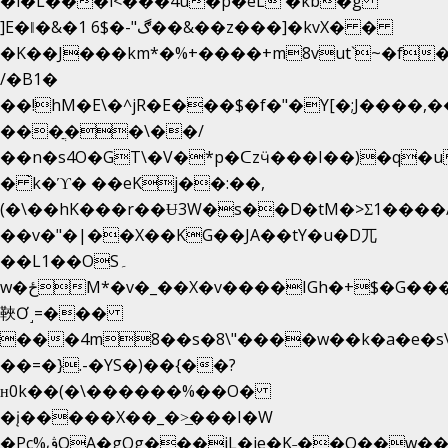
�i�L���i<���4u�p�eL �kb�g
]E�ǁ�&�1 6$�-"ڰ��&��z���]�kvX� �
�K��J���km*�%+����+m8vut`~�f�޶C
/�B1�
��!hM�E\�^jR�E���$�f�"�Y[�;J����,
���ֲ��\��/
��n�s4O�GT\�V�*p�ᑕzӵ���I��)�q�u
� ̀k�ϓ� ��eKj��:��,
(�\��hK���r��Ʉ3W�s��D�tM�>Ʃ1����/
��v�"�|��X��KG��JA��tY�u�D兀
��L1��OS۔
w�ځM*�v�_��X�v����IGh�+$�G���]e�`�I�n��YzeU('Lr�2���l�Tnx��hm�B��,�,�E��_��ֲ
䩡Ơ˼=���
���4m8��s�8\"����w��k�a�e�s\n
��=�}.-�YS�)��{��?
ʜ0k��(�\������%��O�
�į�����X��_�>̲���I�W
�Pc%ڨQA�gOg���jL�je�K˗��O��w��m��)��_��Rߊu>