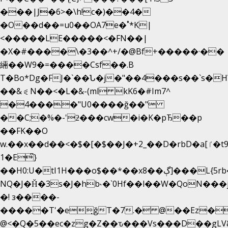
���|J�6>�\h!c�)��4�
�O��d��=u0��OA7e�˚*K
|
<�����LE�����<�FN��|
�X�#����\�3��^+/�@Bf+�����·��
緉��W9�=����Csf��.B
T�Bo*Dg�FJ�`��Ն�j�"��4���s��`s�HWm��g'
��&⪗N��<�L�&-(ml kK6�#Im7^
�4����"U0����ğ��"
��C;�%�-'ƻ���cw�i�K�pЂ��p
��FK��O
w.��x��d��<�$�[�$��J�+2_��D�rbD�a[ٵ�t9?
1�E͆}
��H0:U�tI1H���o$��*��xڳ��8]���L{5rb�����b
NQ�J�Ȟ�3s�J�hb˞�`0Hf��l��W�QoN��
�! з����-
�����T'�e͉ğT�7.� @��Ez�
@<�Q�5��ec�zg�Z��ԏ���Vs���D��gLV