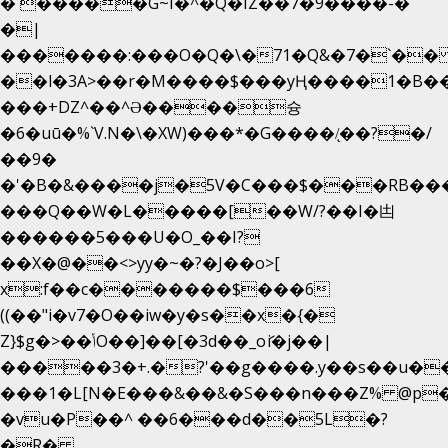
�`�����G~I�^�Q�IZ��7�9����-�
�|
�������:���O�Q�\�71�Q&�7�`�
��l�3A>��r�M����$���yҢ����1�B��
���+DZ^��^Ə����슝
�6�uū�%`V.N�\�XW)���*�G����/̨��?�/
��9�
�'�B�&����j�5V�C���$���RB��
���Q��W�L�����[��W/?��I�凷
������5���U�O_��I?
��X�@��<>yy�~�?�J��o>[
x:f��c�������$���6
((��"i�v7�O��iw�y�s��x�{�
Z}$g�>��ݳO��]��[�3d��_oަi�j��|
�����3�+.�?'��g����.y��s��u�
���1�L[N�E���&��&�S���n���Z% @p
�vu�P��^ ��6���d��5L�?
�R�