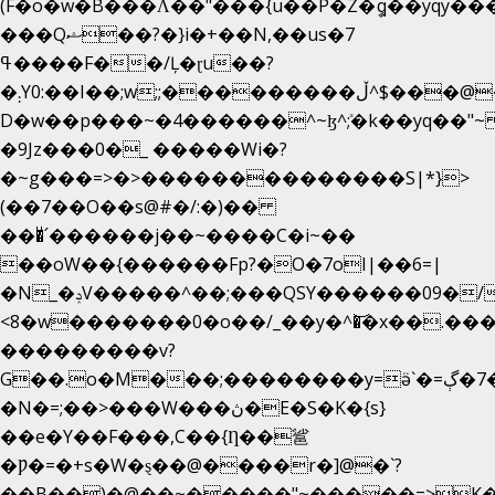
(F�o�w�B���Ʌ��"���{u��P�Z�ީq��yqy����ܙ��=��x���>����
���Qޝ��?�}i�+��N,��us�7
ߟ����F��/Ļ�ɽu��?
�܄Y0:��I��;w;;���������ڵ^$�͏��@�����֡�t��v�_�:G���i;GWR�n4�gO������?
D�w��p���~�4������^~ɮ^ܺ;�k��yq��"~
�9Jz���0�_ �����Wi�?
�~g���=>�>��������������S|*}>
(��7��O��s@#�/:�)��
���ͧ՛������j��~����C�i~��
��oW��{������Fp?�O�7oI|��6=|
�N_�ݚV�����^��;���QSY������09�/nV{���o_�+�����k��.�/>�N�����N�jO���^�]
<8�w�������0�o��/_��y�^�͝�x��.����7��h
���������v?
G��.o�M���;��������y=ӛ`�=ݳ�7�ڳ�
�N�=;��>���W���ڽ�E�S�K�{s}
��e�Y��F���,C��{Ƞ��䣉
�Ƿ�=�+s�W�ȿ��@����r�]@�`?
��B��)�@��~�����"~�����=>K�x