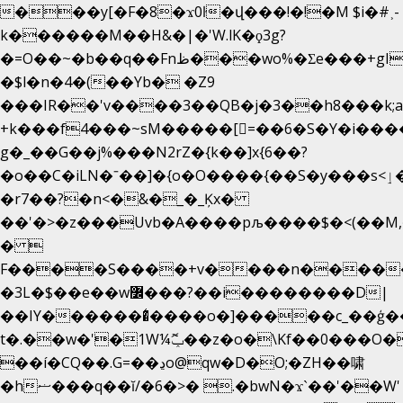
���y[�F�8�ϫ0ŀ�վ���!�!�M $i�#˲-
k������M��H&�|�'W.lK�ϙ3g?
�=O��~�b��q��Fnظ���wo%�Ʃe���+gI��9��4�Y6M����E��Yg����R�� P�Ȇ����w��+'�w��Q��p
�$l�n�4�(��Yb� �Z9
���IR��'v����3��QB�j�3��h8���k;
+k���f4Ԏ���~sM�����[=��6�S�Y�i���
g� _��G��j%���N2rZ�{k��]x{6��?
�o��C�iLN�ˉ��]�{o�O����{��S�y���s<ٳ���������:��;W��}
�r7��?�n<�&�_�_Ķx�
��'�>�z���Uvb�A����pљ����$�<(��M,�~ݏ�'�u����>�
� 
F����S����+v����n����
�3L�$��e��w߼���?��i��������D|
��IY�������͛����o�]�����c_��ģ��
t�.��w�'�1W¼ݕޮ��z�o�\Kf��0���O
��í�CQ��.G=��ڍo@qw�D�O;�ZH��啸
�hޟ���q��ĭ/�6�>� .�bwN�ϫˋ��'��W'