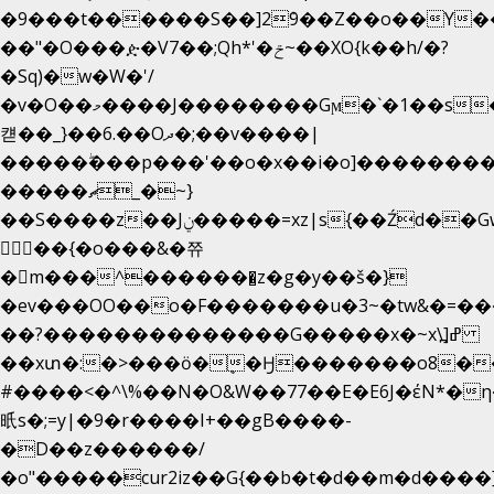
�9���t������S��]2ܰ9��Z��o��Y�
��"�O���ዽ�V7��;Qh*'�ݗ~��XO{k��h/�?
�Sq)�w�W�'/
�v�O��މ����J��������Gϻ�`�1��s�\����'�I���ݭE��~%��;]���M|szvѺ5
컏��_}��6.��Oދ�;��v����|
�����ۖ���p���'��o�x��i�o]��������
�����ޗ_�~}
��S����z��Jݧ�����=xz|sܼ{��Źd��Gw�����n~
𳏮 ��{�o���&�쮸
�󧽑m���^�������̺z�g�y��š�}
�ev���OO��o�F�������u�3~�tw&�=
��?��������������G�����x�~x\߽]ߝ
��xտ�:�>���ӧ�ܷ�Ӈ�������ο8���I�
#����<�^\%��N�O&W��77��E�E6J�έN
㫝s�;=y|�9�r����I+��gB����-
�D��z������/
�o"�����cur2iz��G{��b�t�d��m�d����]�h