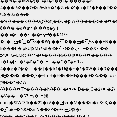
��m�{�Mw�ˡ(�l3�l�z��J� �����h
4���;%8��Q�n6wkh�*�Za��'�I\�Τ*�E��Γ��
袛8�23��i�
�%����k.��AAg�5f(��0�p,W�����d�:�
8��� �a�a� ��e�y˿}
��u�������KM*~
�ׯ�c)��ȣ��Wp������5&��EN����*�&&6F��Le��~�P�άv����ui?
E���h�!pRU]SMY֏dI�4S)��ܢ��X��
z^8G=EM҉i� �����6��p�������
+�L�_�*�F�D���D�F�o"ظ!
�4�g�7֦�� J��`[��k1�U@�*�*�0W�U�0����_������äp�)2>�`@n����5DW˃��
;�͟�.�i�L���,9�^bnH�H�r�MI���3�Rx��L#o0d
揯!��*�ZW
{�K��TY�����h�R�1�<D��JO�$>�2}
�V���57y�`뉋
endq�SIWfZ"k��22�cV��#n�M���u�o3~K,
� u8~�40Q�xirV��XP�@~iO)$�?
f<��C��*��ƮC}>���?���[ FiSӬ