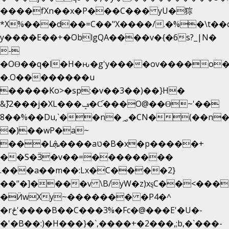
����fXn��x�P���C��� yU�猔
*X%���d��=C��"X����/.�%�\t��
y����E��+�OblgQA����v�{�6s?_|N�
-
�OƟ��q�l�H�ԋ�g'y����ov����o
�.O��������u
�����Ko>�sp:�v��3��)��}H�
&݉}2���j�XL���ݡ�Ƈ���O@��Ɵ~'��
8��%��Du,`��n�؃�CN�(��n��ւ���B�9��
�)��wP�a~
���Lܞ����aט�B�x�p�����+
��S�Ӟ�v��=��������
.���a��m��:Lx�C����2}
��"�]����v \B/yW�z)xȿС��<���
�Ӥw
Xy~������� �P4�^
�rځ'����B��C���3%�Fc�@���E'�U�-
�'�B��:)�H���}�`,����+�2���,;b,�`���-