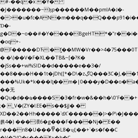
#-��q�x �Y�
�J�������~ɮp������M��pmIA�ɺ�-
�>�u�fc�AN�m���q��Q���p91�i�
Ɗ�-
g�D�~o��#�Y����BgeHT*�"r��i��[
�oq+-
@F�����DЋ:�ީf��MW�Vr��>4�75���0T�
� �\)��V�F�XL��TB&~[�?K�
�jSs��+wi%SID�� d�����e��3�/
��8��ʉ�H��1t�jDh([*�D\�zڲQ���ӠC�J,��1���eJ��U��j�\���&�6­
���%Uk�*k���Iȴ��m�|0���y�D��o�!a�
��无
�Qu�d��ҩ�󠬸���S�3�fr�w�&��h�\0'F��+1rBaj����O$ݓ�0�ڳ�����+���6_�CPB�ˁ>׋�DAR�1qU$���
;� _V�(ZY�!.EE�s��$jJ� �
XD��2��Hh�����`dX`������)>�P\�J��
륽4�) ���渨6�g���F����Nj� E��
r���n8�U���߾�L8�ʯ{;��+`�s�f��C
�V�"VQ�s���$ҡ�h�C