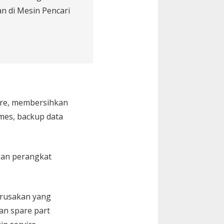
n di Mesin Pencari
are, membersihkan
Games, backup data
gan perangkat
kerusakan yang
an spare part