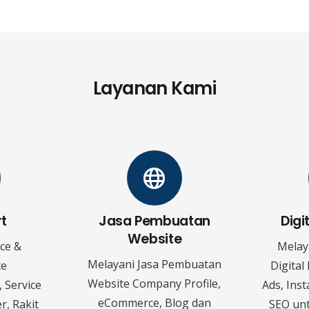
Layanan Kami
rt
Jasa Pembuatan
Digi
Website
ice &
Melay
Melayani Jasa Pembuatan
ce
Digital
Website Company Profile,
 Service
Ads, Ins
eCommerce, Blog dan
r, Rakit
SEO un