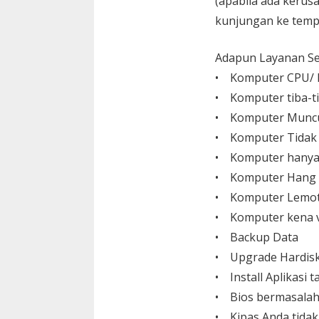
(apabila ada kerusa
kunjungan ke temp
Adapun Layanan Ser
• Komputer CPU/ L
• Komputer tiba-ti
• Komputer Muncu
• Komputer Tidak
• Komputer hanya
• Komputer Hang
• Komputer Lemo
• Komputer kena v
• Backup Data
• Upgrade Hardisk,
• Install Aplikasi
• Bios bermasalah
• Kipas Anda tida