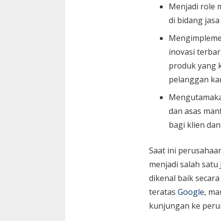
Menjadi role 
di bidang jasa
Mengimplemen
inovasi terbar
produk yang k
pelanggan ka
Mengutamaka
dan asas manf
bagi klien da
Saat ini perusaha
menjadi salah satu
dikenal baik secara
teratas
Google
, ma
kunjungan ke peru