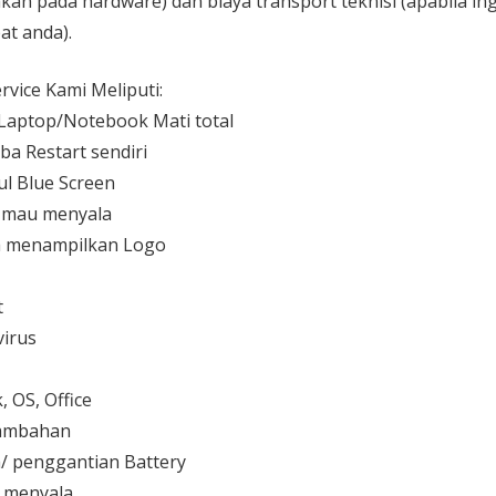
kan pada hardware) dan biaya transport teknisi (apabila ing
at anda).
vice Kami Meliputi:
aptop/Notebook Mati total
ba Restart sendiri
l Blue Screen
 mau menyala
 menampilkan Logo
t
irus
 OS, Office
 tambahan
/ penggantian Battery
k menyala