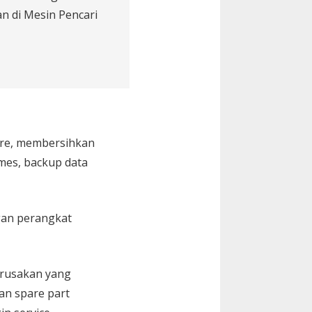
n di Mesin Pencari
are, membersihkan
Games, backup data
gan perangkat
kerusakan yang
an spare part