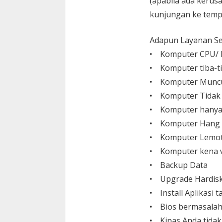
(apabila ada kerusa
kunjungan ke temp
Adapun Layanan Ser
• Komputer CPU/ L
• Komputer tiba-ti
• Komputer Muncu
• Komputer Tidak
• Komputer hanya
• Komputer Hang
• Komputer Lemo
• Komputer kena v
• Backup Data
• Upgrade Hardisk,
• Install Aplikasi
• Bios bermasalah
• Kipas Anda tida