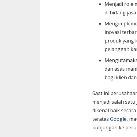
Menjadi role 
di bidang jasa
Mengimplemen
inovasi terbar
produk yang k
pelanggan ka
Mengutamaka
dan asas manf
bagi klien da
Saat ini perusaha
menjadi salah satu
dikenal baik secara
teratas
Google
, ma
kunjungan ke peru