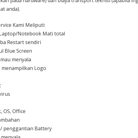
kan pada hardware) dan biaya transport teknisi (apabila ing
at anda).
vice Kami Meliputi:
aptop/Notebook Mati total
ba Restart sendiri
l Blue Screen
 mau menyala
 menampilkan Logo
t
irus
 OS, Office
 tambahan
/ penggantian Battery
k menyala