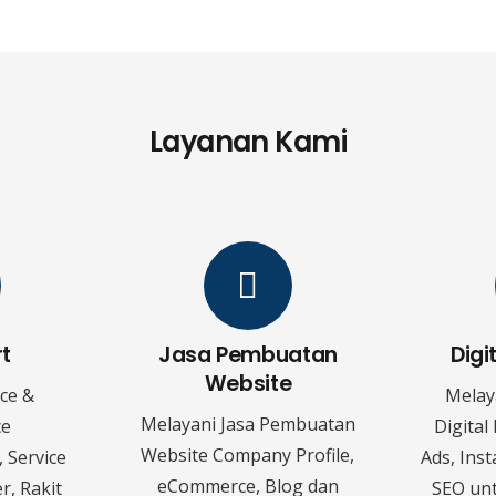
Layanan Kami
rt
Jasa Pembuatan
Digi
Website
ice &
Melay
Melayani Jasa Pembuatan
ce
Digital
Website Company Profile,
 Service
Ads, Ins
eCommerce, Blog dan
r, Rakit
SEO un