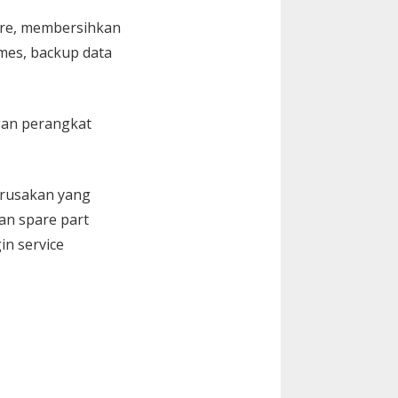
are, membersihkan
Games, backup data
gan perangkat
kerusakan yang
an spare part
in service