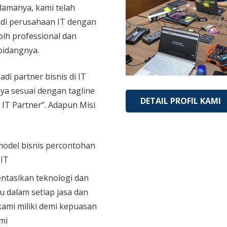
 lamanya, kami telah
di perusahaan IT dengan
bih professional dan
bidangnya.
adi partner bisnis di IT
aya sesuai dengan tagline
DETAIL PROFIL KAMI
 IT Partner”. Adapun Misi
model bisnis percontohan
 IT
tasikan teknologi dan
u dalam setiap jasa dan
ami miliki demi kepuasan
mi