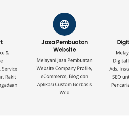
rt
Jasa Pembuatan
Digi
Website
ice &
Melay
Melayani Jasa Pembuatan
ce
Digital
Website Company Profile,
 Service
Ads, Ins
eCommerce, Blog dan
r, Rakit
SEO un
Aplikasi Custom Berbasis
ngadaan
Pencaria
Web