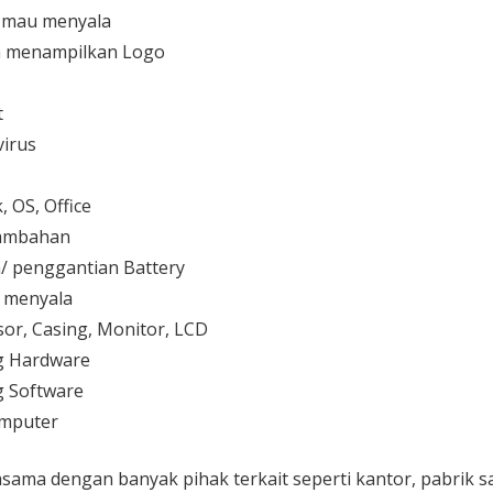
 mau menyala
 menampilkan Logo
t
irus
 OS, Office
 tambahan
/ penggantian Battery
k menyala
or, Casing, Monitor, LCD
g Hardware
 Software
mputer
sama dengan banyak pihak terkait seperti kantor, pabrik 