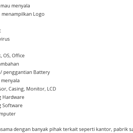
 mau menyala
 menampilkan Logo
t
irus
 OS, Office
 tambahan
/ penggantian Battery
k menyala
or, Casing, Monitor, LCD
g Hardware
 Software
mputer
sama dengan banyak pihak terkait seperti kantor, pabrik 