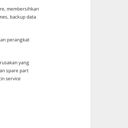
are, membersihkan
Games, backup data
gan perangkat
kerusakan yang
an spare part
in service