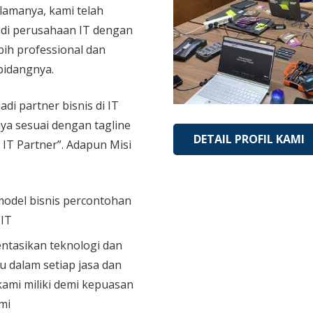
 lamanya, kami telah
di perusahaan IT dengan
bih professional dan
bidangnya.
adi partner bisnis di IT
aya sesuai dengan tagline
DETAIL PROFIL KAMI
 IT Partner”. Adapun Misi
model bisnis percontohan
 IT
tasikan teknologi dan
u dalam setiap jasa dan
ami miliki demi kepuasan
mi