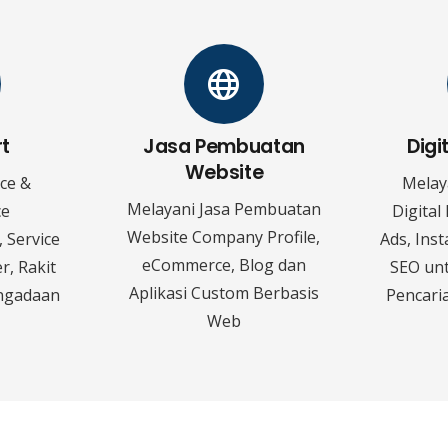
rt
Jasa Pembuatan
Digi
Website
ice &
Melay
Melayani Jasa Pembuatan
ce
Digital
Website Company Profile,
 Service
Ads, Ins
eCommerce, Blog dan
r, Rakit
SEO un
Aplikasi Custom Berbasis
ngadaan
Pencaria
Web