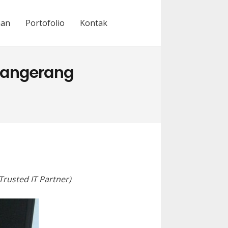
nan
Portofolio
Kontak
 Tangerang
g
Trusted IT Partner)