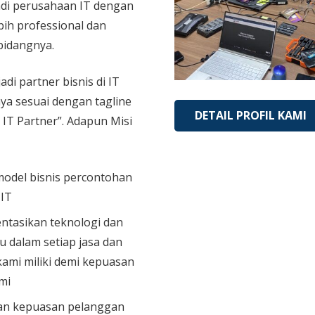
di perusahaan IT dengan
bih professional dan
bidangnya.
adi partner bisnis di IT
aya sesuai dengan tagline
DETAIL PROFIL KAMI
 IT Partner”. Adapun Misi
model bisnis percontohan
 IT
tasikan teknologi dan
u dalam setiap jasa dan
ami miliki demi kepuasan
mi
n kepuasan pelanggan