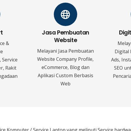
rt
Jasa Pembuatan
Digi
Website
ice &
Melay
Melayani Jasa Pembuatan
ce
Digital
Website Company Profile,
 Service
Ads, Ins
eCommerce, Blog dan
r, Rakit
SEO un
Aplikasi Custom Berbasis
ngadaan
Pencaria
Web
ice Komputer / Service Laptop
yang meliputi Service hardw