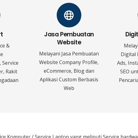
rt
Jasa Pembuatan
Digi
Website
ice &
Melay
Melayani Jasa Pembuatan
ce
Digital
Website Company Profile,
 Service
Ads, Ins
eCommerce, Blog dan
r, Rakit
SEO un
Aplikasi Custom Berbasis
ngadaan
Pencaria
Web
ice Komputer / Service Laptop
yang meliputi Service hardw