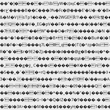
��"�]����v \B/yW�z)xȿС��<���
�rځ'����B��C���3%�Fc�@���E'�U�-�'�B��:)�H���}�`,����+�2���,;b,�`���-A.$��ہ(����[�ey�S���|�?
&�M�V|sTp1�b��_~��2WGEȐ1\�� �Kc쩇���d
�;Q�{��V�_EG�pV��F�+���×��(��f�
�7UE�*��W"���O�rP;�(����ڬ�N ��n�;W����yzp�%�Aá8� � �$����qVh�ԤhHA�=ɵd�KF?�hj�t�(h�
��^�1���B��p�B+( �(�Ƶ��Bu#�)�1Q
�X�F�>�i���q7L�8_q��)Ti]�^zp�0o 
R�"�`�$r�9E2�ZJɾ���i�d���@g�B��xq�
������+ ��� ��(�h�qҵk� w���us�@QN��]=
�_ ��g�ӯ_ C���s�����K���n ��
�5��
_�ˇ�[�=rQ.���\m�o�����Ǐ����ꗿ
3�>��,�������<+�h�x0`�/��wu�A�E�ޥ������ǿ������m��d�C��9��e�D��1�2�
�)�+�J{��8�{�z=�09�{���Q �k����A�_
����s�����*��_��%�"��|������
�`�����G~I�^�Q�IZ��7�9����-� 
��l�3A>��r�M����$���yҢ����1�B��