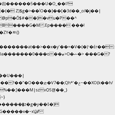
凷������5���U�O_��I?
�[�3d��_oަi�j��|
 @p�Ŏ$#��}�vu�P��^
8����G�M .Ep���� ���!
ZY�ﾹ{}
���ዽ�V7��;Qh*'�ݗ~��XO{k��h/
���x�~x\߽]ߝ