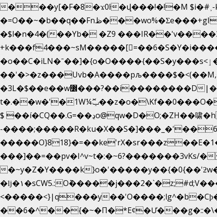
���y[�F�8�ϫ0ŀ�վ���!�!�M $i�#˲-
�=O��~�b��q��Fnظ���wo%�Ʃe���+gI��9��4�Y6M����E��Yg����R�� P�Ȇ����w��+'�w��Q��p
�$l�n�4�(��Yb� �Z9 ���IR��'v���
+k���f4Ԏ���~sM�����[=��6�S�Y�i�����gƊx�����uc�SV�x�
�o��C�iLN�ˉ��]�{o�O����{��S�y���s<ٳ���������:��;W��}�r7��?�n<�&�_�_Ķx�
��'�>�z���Uvb�A����pљ����$�<(��M,�~ݏ�'�u����>�:A|�  F����S����+v����n�����J�
�3L�$��e��w߼���?��i��������D|��IY�������͛����o�]�����c_��ģ��/o��.�K�X����t�x/w'��D�?
t�.��w�'�1W¼ݕޮ��z�o�\Kf��0���O
$ ��í�CQ��.G=��ڍo@qw�D�O;�ZH��啸�hޟ���q��ĭ/�6�>� .�bwN�ϫˋ��'��W'
-����;�����R�ku�X��S�]���_�'��6
�����O}818}�=��ke'rX�sr���z��E�1�O F��~�v7y�'��v
���]��=��pv�I^v~t�:�~6?�������3vΚs/�
�~y�Z�Y����k}o�'�����y��{�0{��'ƻw��"��ɷ���]7x��w�b
�ǉ�۱�sCW5.:O݉�����j���2�`�z;#d;V����
<�����<}|q���y��'O����;lg^�b�C
��6�^��{�~�Π�*Eȼ�
Ư���g�::�