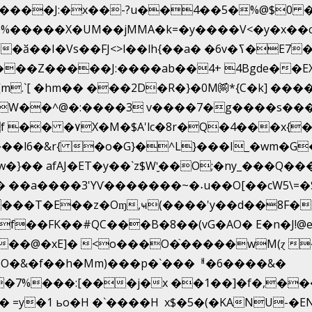
�����X�UM��jMMA�k=�y����V<�y�x��c
�ӑ��I�Vs��FJ<>l��lh{��a
� �6v�ߖ�E7��"I�ȶmZ)i�3� ���:���,
����Z�����J:����ab��4+ 4Bgde��EX
j�\����%�E6�[m.`[ �hm�� ���2D�R�}�0M㉀*{C�k] ��
�
 �W��^@�:����3 v����7�g����s���
]?f �� �۷X�M�$A'lc�8r�Q�4���x
��l6�&r{ �o�G}�^L}���I_�wm�G
�� afAJ�ET�y��`z$W'̮��O;�ny_���Q�
�a����3'YѴ�������~�˖u��O[��cW5\=�SI��
���T�E��z�Oɱ,ҹ(����'y��d��8F�~놀
��FK��#QC���B�8��(vG�AO� E�n�J!@e40��
��@�xE]� <o���O�֙�����wM(ɀ �
�O�&�f��h�Mm)���p�`���ᅢ�6����&�
7%���:[���j�x ��1��]�f�,���O
� =y�1 ьo�H �`����H x$�5�(�KANU-�