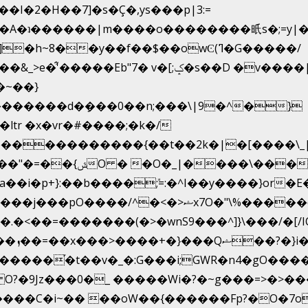
2�H��7]�s�Ç�,ys���p|3:=
*�η�A�ʇ������|m����o��������㫝s�;=y
~8��y��f��$��owϾ(ߣ�G�����/
[;ݤ�s��D �v����|h���ŝ�Ѽ��zלt?
�������d�ܻ���0��n;���\|9�^�}
e�����������{��t��2k�|�[����\
�[��E`D�/�k�:���]}RΎƫ��'�cv_ݜ}��=�
i�p+}:��b����ܽ;=:�^I��y����}or�E
<��=�������(�>�wnS9���^]}\���/�[/I
u��?
~ O?�9Jz���0�_ �����Wi�?�~g���=>�>
����C�i~�� ��oW��{������Fp?�O�7o