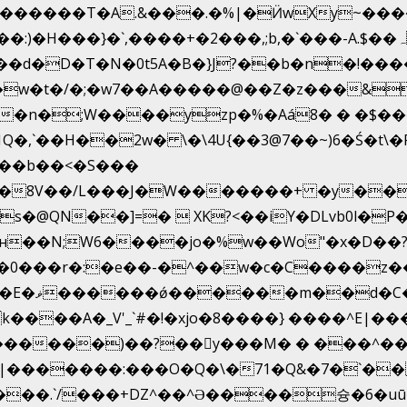
������T�A.&���.�%|�Ӥw
Xy~��
�D�T�N�0t5A�B�}J?��b�n�!����}�g�8
 �w�t�/�;�w7��A�����@��Z�z���&
�,`��H��2w� \�\4U{��3@7��~)6�Ś�t\�
 ��b��<�S���
*��8V��/L���J�W�������+ �y��-�
�  XK?<��iY�DLvb0l�P�^��Oʔ��CX۝`�;`��)
н��N;W6����jo�%w��Wo"�x�D��?
�0���r�:�e��-�^��w�c�C����z�
/��H�T
V'_`#�!�xjo�8����} ����^E|��� ��J���x�Y�ݜ�}I
���)��?��򥞾y���M� � ���^����
�|�������:���O�Q�\�71�Q&�7�`�
��.`/���+DZ^��^Ə����슝�6�uū�%