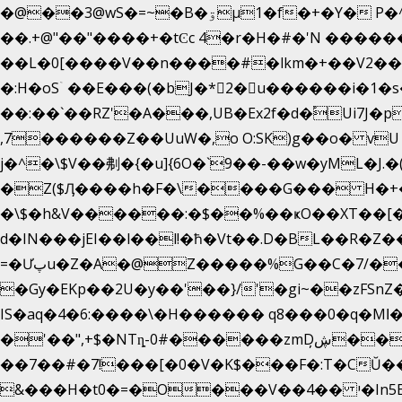
�@��3@wS�=~�B�ۊµ1�f�+�Y� P�^��ҕ�Tە�iV�~�zhN��b�Xs �>�\�[���6ʋ�i #�e:m�*+aMq��C�
��.+@"��"����+�tϾc 4�r�H�#�'N �����
��L�0[����V��n����#�lkm�+��V2���
�:H�oSۤ ��E���(�bJ�*2�u������i�
��:��`��RZ'�A���,UB�Ex2f�d�֠Ui7
,7������Z��UuW�,o O:SK)g��o� v
j�^�\$V��刜�{�u]{6O�`9��-��w�yML�J.�(טv�Œ��y� }�M��H���x����O+}�4|VtPݙ��CC�Q���/�\F�ڴ= $;`j
�Z($Ӆ����h�F�\����G��� H�+�
�\$�h&V������:�$��%��ҝO��XT��[��
d�IN���jEI��l��l!�ħ�Vt��.D�BL��R�Z�
=�Ưپu�Z�A�@Z�����%G��C�7/����l ��^~�j��� J��5pX^�.Gx�;��Ao
�Gy�EKp��2U�y��'��}/'�gi~��zFSnZ�u�t�h
IS�aq�4�6:����\�H������ q8���0�q�Mߊ����[e��z(��)z �E��_ӦD0f��L�� `I*� %`T!
�'��",+$�NTȵ-0#������zmDڜ̦�
�
��7��#�7!���[�0�V�K$���F�:T�CŬ�
&���H�t0�=�O���V��4�� י�In5E���:�V,���P/�.�V��-