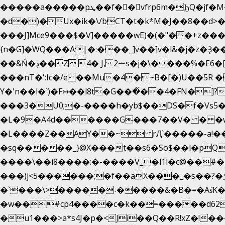
�����a�����pܜ��f��vfrp6m�ϦQ�jf�M����J:�x��-?u��4��5�%@$0 �t-
�d�)�Ux�ik�\/bCΤ�t�k*M�J��8��d>�%
���J]Mce9���$�V]�����wE)�(�"��+z���
{n�G]�WQ���A|�:���_]v��]v�l&�j�z�Ҙ
��&Ń�ڊ��Z 4� J,ޟ2s�
���nT�':Ic�/e ��Mu�4�~B�[�)U��5R
Y�'n��l�`)�F↣��l8t�G���͑��4�FN�
���3�U0;�-����h�yb$��DS�f�Vs5�
�L�9�A4d������G���7��V� � �w�}
�L����Z��AY��~ rԮ`�����-a!�� �
�sq�����_}@X���t��s6�So$��l�pQ
����\��i8����:�-����V_�l1l�c@��#�f
���)j<5������;�f��aX���_�s��?�
�`���\>�����˴�����&�B�=�As͒K
�w��#cp4����c�k��=�����d62�
�u1���>a*s4J�p�<Ji��Q��R!xZ�!��