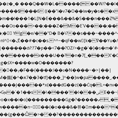
�z�_� ���Q��W�L�����[��W/?��I�
6 ((��"i�v7�O��iw�y�s��x�{� Z}$g�>��ݳO��]�
�m��!���1�L[N�E���&��&�S���n���Z%
���Oo���>��;���Z�M�E`V����;��
�򜸥 Yg�e/��"D�
B�
\?��s���~����^�
[k�ߜ��Yu�/
�����*x{���dG��z{��Ċq�L=�nv���?��"�O
��{g���Ѽ�>� ��?��������������G��