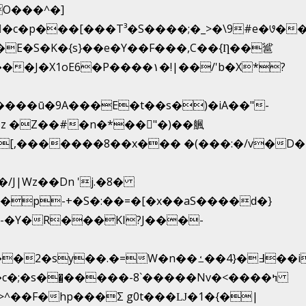
��T³�S����;�_>�\9#e�꣗������ɓ<��N�o�C�
�J�X1oE6�P����۱�!|��/'b�X*?
����ū�9A���E�t��s�)�iA��"-
�[,�������8��x��� �(���:�/v�D�
�Y�R���KI?J���-
�̺�����-8`�����Nvߤ����>�