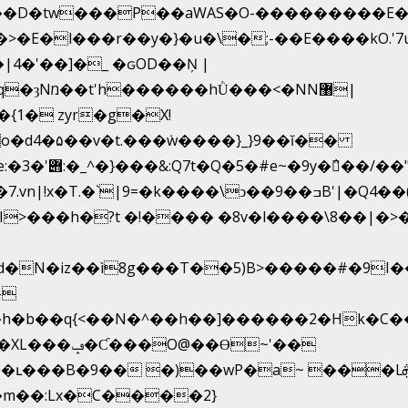
�D�tw���P��aWAS�O-���������E�3�
>�E�l���r��y�}�u�\�;-��E����kO.'
4�'��]�_ �ԍOD��Ņ |
�{1� zyr�g�X!
h�{�T
�k����\ͻ��ߏ��9B'|�Q4��(��X�N1�/=
d�N�iz��ì8g���T��5)B>�����#�9I
-
�h�b��q{<��N�^��h��]������2�Hk�
��Ɵ~'��
m��:Lx�C����2}