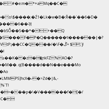
 o\$����;�Ź1�Lk�w�B�:Ř��`��6�D�
�����6��겪
���bSȬ��S��*�!+��Q
 ��S���F�P�Q������ϥ������|�?
�!
ʑ��K� �z��͟пkFZ%AO�?
��M��. q(B����d��N��e���Mo
X�ޚ�>Zd�|&,-
�=���p�\�V������f�[�/
�C�