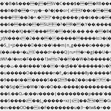
�'�B�&����j�5V�C���$���RB���
��X�@��<>yy�~�?�J��o>[ x:f��c�������$���
�����3�+.�?'��g����.y��s��u�
��6���d��5L�?�R� �;Y��;���
��@��KJ��������[�.�� �� ��8�;
����������loϿ�{�nl^<�گ;��#�c��s.^^~�qF��w
ڑήN���x�2��:�
�S_|=jݿ������z��\��m|n_g����o���p�|������ȸ?:?7�p��<7��?OZ/>�g�'�}�s�m�'#�������at��>��x�y'��=�V�{�)ʻ�έr��:
{��ǝï��<�ܓǗ���d+���Q|ru+�>�g{��U�<�������x���U��?�n�7[_���X'�Oa�������0���o��ޓ>O�ޝ�> ���G�?
גּWΛ�/�wo�F����1}wo7����W�۫ȸ�����}g�śX+����w�O�������?
�p�ٿ�.��ŧ���'t���<�q$��۫'������}v����ݚ�F��{����:l��ɞ�N����~�>|��|
�u�����O������n�f;ݛ�s����8y�:����M�膓[�^�ѫ7�͕�3�tfJ���_]^��}w�pa����_.���U���|
�9���t������S��]2ܰ9��Z��o��Y�����J
�?�Sq)�w�W�'/�v�O��މ����J��������Gϻ�`�1��s�\����'�I���ݭE��~%��;]���M|szvѺ5컏��_}
��6.��Oދ�;��v����|�����ۖ���p���'��o�x��i�o]���������Gg�?�����ޗ_�~}
��S����z��Jݧ�����=xz|sܼ{��Źd��Gw�����n~𳏮 ��{�o���&�쮸�󧽑m���^�������̺z�g�y��š�}
�ev���OO��o�F�������u�3~�tw&�=��