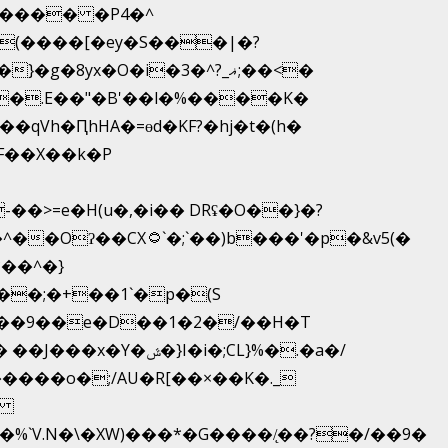
����� �P4�^
yx�O�i�3�^?_ޣ;��<�
�.E��"�B'��l�%����K�
F��X��k�P
�>=e�H(u�,�i�� DRʢ�O��}�?
b���'�p�&v5(�
��^�}
��;�+��1`�p�(S
�i�;CL}%�.�a�/
��o�;/AU�R[��×��K�._
�
`V.N�\�XW)���*�G����/̨��?�/��9�