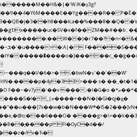
k������M��H&�|�'W.lK�ϙ3g?
�3��QB�j�3��h8���k;a��%���8�:�Q��
f��ZM��#��b؍�� g� _��G��j%���N2rZ�{k��]x{6��?
��*�
�
HN�.����p�4y
�3l>��� s� ��_�t�
 ���.:�I�G�o �*ޏ��*��W;�Ww��CK�۽�� �_��G?
����S�!�_|ɚ����+��N�{�Gɫ�qj�g͖�
�N���W܍�l5�2���]vN���$�B�SX�ӽ��'��
e,�@o;���б���O� ����g>�\=��k��3���
ϸ��8��ָ����p FI�ѸC�d��/
\���z�/v�Ћ�