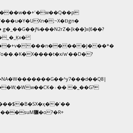
V���u�Y�UXn�;~X�Ɖgn�
1�NA�W�������G��^y7���d��Q8|
sսM߼�o?�R+