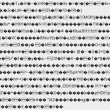
�;�2c�LM=��d �Z5��?O�t�|
�;�����Rg&�Jd�L�jx�MOj�����
1�s�Bx* �6Y�M��S>�9��������TW�?
J�p2���R�at�,U��r��P�# ��KԽa3 z�
U|�0�VC������BNscY[s�M�a,b[��5�
!
���m#����i���]e(���r 皇�~`�Z�2=Q�
U"�E��y��a-~23f�EF˦�X~���T�*$�A
���䡋�n���&���,��c�sm� m��V)��q!9�
l++}�r��V�Ÿ�x�y�j�K��`0�ę�x� �fs�LMMP5]hc
Z��*����ɍ���D�y�sު����b��pDp
�[�f;��k#�� "}6Z���h���eg�>�H��