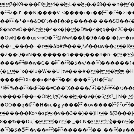
7�KԳ���E\4��L���.�68���n�`�
�
҂�d'_��ǋ����V_<����c�c��`��>t��
���*�<�&O©'t��F�;�p����� ���5O��{�|
ݿ�8ozwO��Ń�^�x�J��D%�<��͉q��e7C��q�ȝNמ��t'h������hǛ���<�NN޸|
�OwKJ���ue<=xO�@WwA��J́J�9�A�݈�I�}w~�n
��+_����~�r�ߡb#@���J\v'��uw��ؽ�Ko�d4�۵��v�t.���݁w����}_}9��ĭ��
�Z��Q�vN��;�����o���;͋���n�n=��:e:�݋'�3:�_^�}���&:Q7t�Q�5�#e~�9y�݅󈽻��/��"��Ww�+QBJp��a��}�U���
����@�w�G� ���5�v/��������1�7.vn|!x�T.�`|9=
{�ݻ�˝x��!u�W��U|tw���#��� �HI>���h�?t �!���� �8v�l����\8��|�>��j��q8'��)�y�.����������5�!
����fXn��x�P���C��� yU�猔
*X%���d��=C��"X����/.�%�\t��
y����E��+�OblgQA����v�{�6s?_|N� 
�OƟ��q�l�H�ԋ�g'y����ov����o
�����Ko>�sp:�v��3��)��}H� &݉}2���j�XL���ݡ�Ƈ���O@
8��%��Du,`��n�؃�CN�(��n��ւ���B�9�� �)��wP�a~ ���Lܞ����aט�B�x�p�����+
��S�Ӟ�v��=�������� .���a��