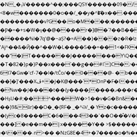
�N_�ݚV�����^��;���QSY������09�/nV{���o_�+�����k��.�/>�N�����N�jO���^�]
<8�w�������0�o��/_��y�^�͝�x��.����7��h
���������v?G��.o�M���;��������y=ӛ`�=ݳ�7�ڳ� �N�=;��>���W���ڽ�E�S�K�{s}�
�Ƿ�=�+s�W�ȿ��@����r�]@�`?��B��
�����%l�7q'@�~aȘ?�=A��}���z�R�!z�;
'Aj^��&�Ҋ��^��W�L��
��5��=��1<�FK
��"�)T�������J��������Y\Q�ִ�1nM LO��P���ކ�_��.���.1��������
�T�82�}p�}P��x���`��g��#l`)C�
6l7�Gw�'cf-7��l�/tĈo/��0���@- �
��]�]'���Xڦ+�J�K@���`*OnP�F�I�����n����ˎ���E>���% ���y���0��/J|Wz��Dn 'j.�8�
�%w��ʃ����t��{y����J����ޕ���r��d�$e҅b�e���� Y����ǟ�яc�����MG�p-+�S�:��=�[�x��aS����d�}
�HʂU�#;��^���W�>1��v�G�Bn&�
��}9&ǔr)��O�_�{ЯF� _�^Ə/_� Yz�c�����
�(yc�8����C�6���43��ߴ��O��͒�Ѵ�k��OEX�2�,�)�t��@���aw����;�׷o�_��2�sy��.�=W�n��߃�{4��ߑ��i�8V6v4W�9��s���g�
���] �e��m��|x�����Y�� >$�������g�
��\�܃�˓n >�� �NzG8E�4+�7����o�%���O���78���#�2���w~>����ct >^��F�hp���Σ g0t���Ǉ�1�{�|