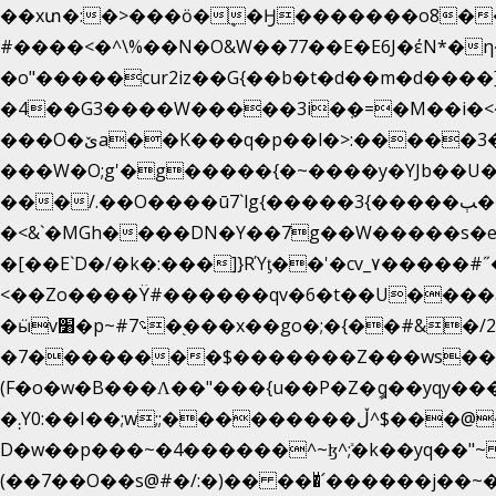
��xտ�:�>���ӧ�ܷ�Ӈ�������ο8���I�
#����<�^\%��N�O&W��77��E�E6J�έN
�o"�����cur2iz��G{��b�t�d��m�d����]�h
�4��G3����W�����3i�ܼ�=�M��i�<��&_>e�͋'�����Eb"7� v�
���O�ێa��K���q�p��l�>:�����3�~��}
���W�O;g'�g�����{�~����y�YJb��U
���/.��O����ū7`lg{�����3{�����ﭓ��ltr �x�vr�#����;�k�/
�<&`�MGh����DN�Y��7g��W�����s�
��˝#�����۷O � �O�_|����\���?���i���d�>�>�(��������|�:
<��Zo����Ϋ#������qv�6�t��U����a��
�ӹv׸�p~#؝7�֭���x��go�;�{��#&�/2���j���pO����/^�<�>ޝx7O�"\%�����cKy{���N������/
�7��������$�������Z���ws���.�
(F�o�w�B���Ʌ��"���{u��P�Z�ީq��yqy����ܙ��=��x���>����+�}���Qޝ��?�}i�+��N,��us�7 ߟ����F��/Ļ�ɽ
�܄Y0:��I��;w;;���������ڵ^$�͏��@�����֡�t��v�_�:G���i;GWR�n4�gO������?
D�w��p���~�4������^~ɮ^ܺ;�k��yq��"
(��7��O��s@#�/:�)�� ���ͧ՛������j��~