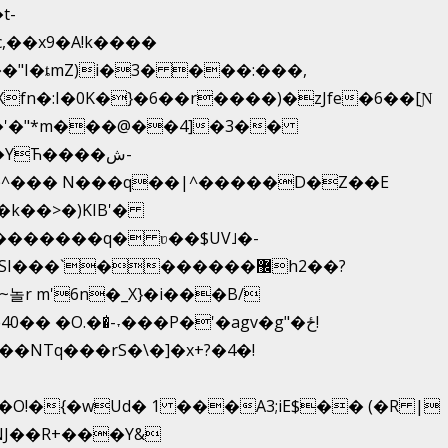
,��x9�A!k����
fn�:I�0K�}�6��r����)�zJfe�6��[Ɲ
�'�"*m���@��4]�3��
YЋ����ش-
{�^��� N���q��|^�����D�Z��E
�k��>�)KIB'�
��������q� ʋ��$UV˩�-
�`�������޼h2��?
r m'6n�_X}�i���B/
 �O.��̍-˕���P�'�agv�g"�ځ!
�NTq���rS�\�]�x+?�4�!
!�{�wUd� 1 ���A3;iE$�� (�R |
ENJ��R+���Y&