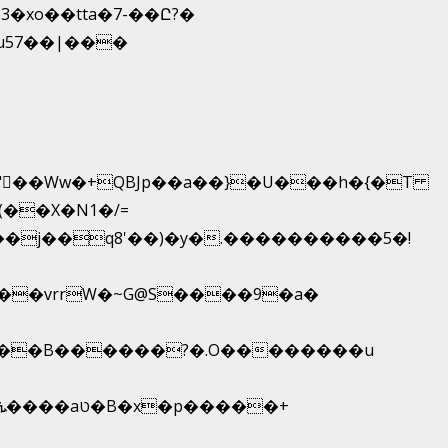
xo��tta�7-��Ը?�
7u57��|���
���vrrW�~G@S����9�a�
C���B������?�.O��������u