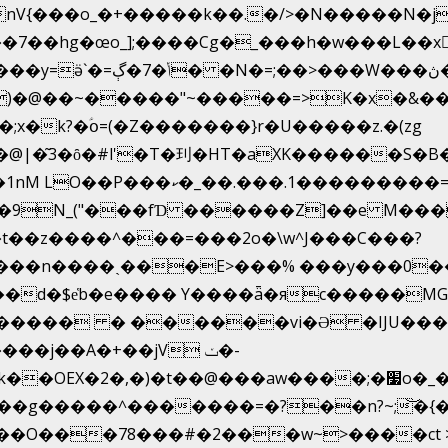
g�œo_];����Cg�_���h�w���L��x�c�p���[�
�e�Y��F���,C��{Ƞ��䣉
)�@��~�����"~�����=>K�x�&���
x�k?�ؑօ=(�Z�������}r�U�����z.�(zg
�@|�͂3�ȏ�#l'�T�㺫�HT�aXK������S�B
�=z �Z��#�n�*��"�)��䑺
.ʳ��9N_("���fƊ ������Z]��e M��
b��t��z����^���=���2o�\w^J���C���?
����� � ������vi�Ə �IJU���-
���j��A�+��jV ݖ�-
����^�������=�?��n?~;͝�{�c�;�s�