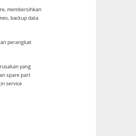
are, membersihkan
Games, backup data
gan perangkat
kerusakan yang
an spare part
in service