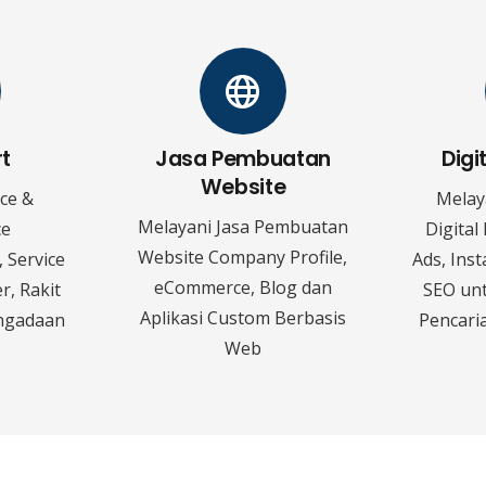
rt
Jasa Pembuatan
Digi
Website
ice &
Melay
Melayani Jasa Pembuatan
ce
Digital
Website Company Profile,
 Service
Ads, Ins
eCommerce, Blog dan
r, Rakit
SEO un
Aplikasi Custom Berbasis
ngadaan
Pencaria
Web