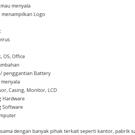
 mau menyala
 menampilkan Logo
t
irus
 OS, Office
 tambahan
/ penggantian Battery
k menyala
or, Casing, Monitor, LCD
g Hardware
 Software
mputer
sama dengan banyak pihak terkait seperti kantor, pabrik 