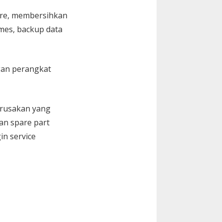
are, membersihkan
Games, backup data
gan perangkat
kerusakan yang
an spare part
in service