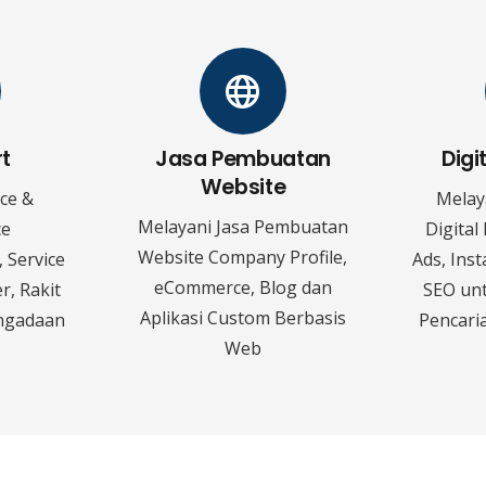
rt
Jasa Pembuatan
Digi
Website
ice &
Melay
Melayani Jasa Pembuatan
ce
Digital
Website Company Profile,
 Service
Ads, Ins
eCommerce, Blog dan
r, Rakit
SEO un
Aplikasi Custom Berbasis
ngadaan
Pencaria
Web