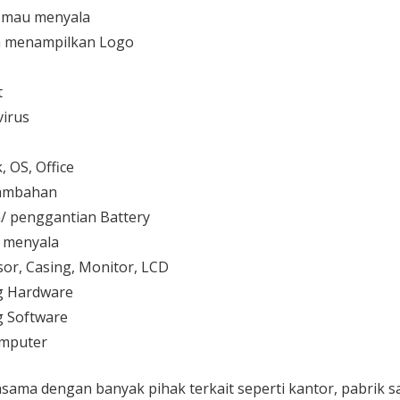
 mau menyala
 menampilkan Logo
t
irus
 OS, Office
 tambahan
/ penggantian Battery
k menyala
or, Casing, Monitor, LCD
g Hardware
 Software
mputer
sama dengan banyak pihak terkait seperti kantor, pabrik 