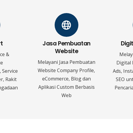
rt
Jasa Pembuatan
Digi
Website
ice &
Melay
Melayani Jasa Pembuatan
ce
Digital
Website Company Profile,
 Service
Ads, Ins
eCommerce, Blog dan
r, Rakit
SEO un
Aplikasi Custom Berbasis
ngadaan
Pencaria
Web