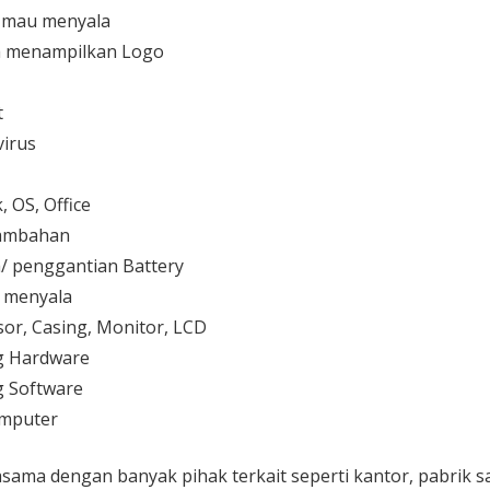
 mau menyala
 menampilkan Logo
t
irus
 OS, Office
 tambahan
/ penggantian Battery
k menyala
or, Casing, Monitor, LCD
g Hardware
 Software
mputer
sama dengan banyak pihak terkait seperti kantor, pabrik 