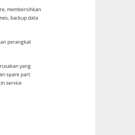
are, membersihkan
Games, backup data
gan perangkat
kerusakan yang
an spare part
in service