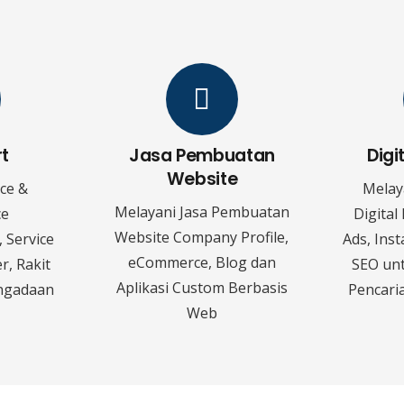
rt
Jasa Pembuatan
Digi
Website
ice &
Melay
Melayani Jasa Pembuatan
ce
Digital
Website Company Profile,
 Service
Ads, Ins
eCommerce, Blog dan
r, Rakit
SEO un
Aplikasi Custom Berbasis
ngadaan
Pencaria
Web