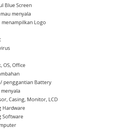
l Blue Screen
 mau menyala
 menampilkan Logo
t
irus
 OS, Office
 tambahan
/ penggantian Battery
k menyala
or, Casing, Monitor, LCD
g Hardware
 Software
mputer