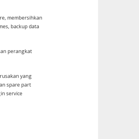
are, membersihkan
Games, backup data
gan perangkat
kerusakan yang
an spare part
in service