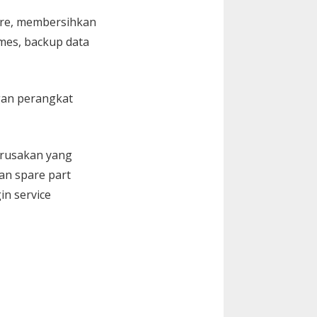
are, membersihkan
Games, backup data
gan perangkat
kerusakan yang
an spare part
in service