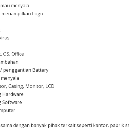
 mau menyala
 menampilkan Logo
t
irus
 OS, Office
 tambahan
/ penggantian Battery
k menyala
or, Casing, Monitor, LCD
g Hardware
 Software
mputer
sama dengan banyak pihak terkait seperti kantor, pabrik 