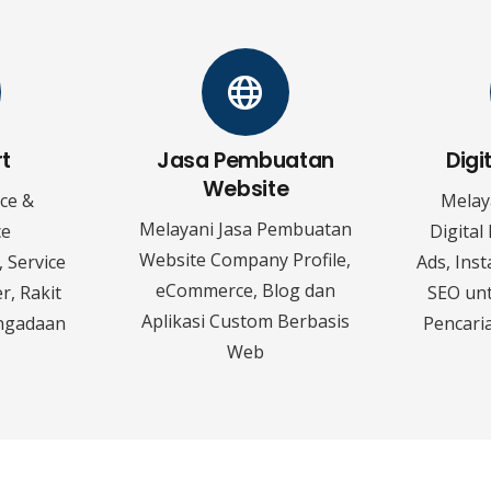
rt
Jasa Pembuatan
Digi
Website
ice &
Melay
Melayani Jasa Pembuatan
ce
Digital
Website Company Profile,
 Service
Ads, Ins
eCommerce, Blog dan
r, Rakit
SEO un
Aplikasi Custom Berbasis
ngadaan
Pencaria
Web