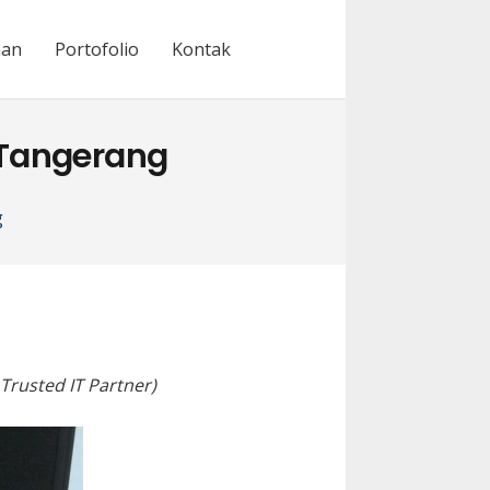
nan
Portofolio
Kontak
 Tangerang
g
Trusted IT Partner)