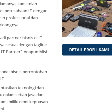
 lamanya, kami telah
di perusahaan IT dengan
bih professional dan
bidangnya.
adi partner bisnis di IT
aya sesuai dengan tagline
DETAIL PROFIL KAMI
 IT Partner”. Adapun Misi
model bisnis percontohan
 IT
tasikan teknologi dan
u dalam setiap jasa dan
ami miliki demi kepuasan
mi