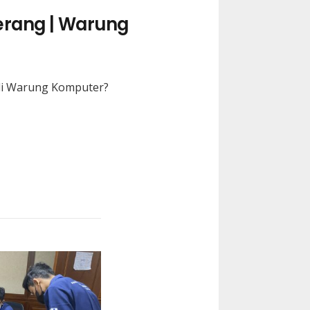
erang | Warung
 di Warung Komputer?