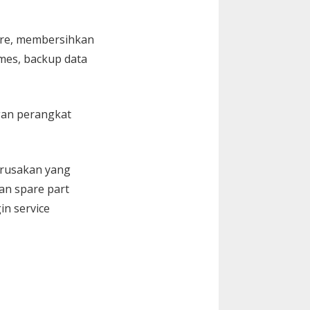
are, membersihkan
Games, backup data
gan perangkat
kerusakan yang
an spare part
in service