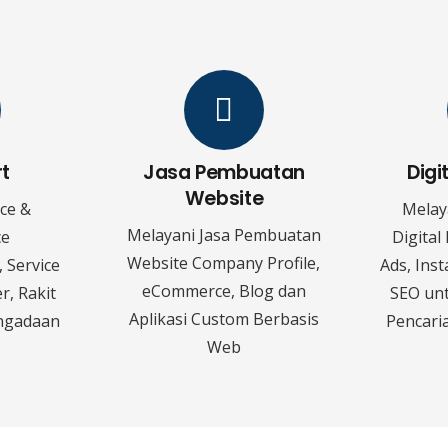
rt
Jasa Pembuatan
Digi
Website
ice &
Melay
Melayani Jasa Pembuatan
ce
Digital
Website Company Profile,
 Service
Ads, Ins
eCommerce, Blog dan
r, Rakit
SEO un
Aplikasi Custom Berbasis
ngadaan
Pencaria
Web