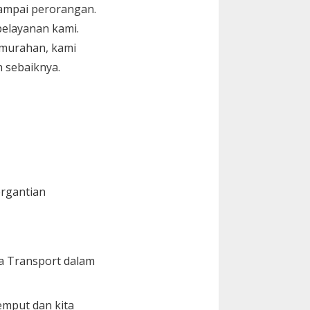
sampai perorangan.
elayanan kami.
murahan, kami
 sebaiknya.
ergantian
ya Transport dalam
emput dan kita