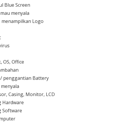
l Blue Screen
 mau menyala
 menampilkan Logo
t
irus
 OS, Office
 tambahan
/ penggantian Battery
k menyala
or, Casing, Monitor, LCD
g Hardware
 Software
mputer