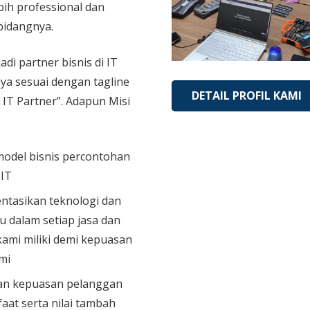
bih professional dan
bidangnya.
adi partner bisnis di IT
aya sesuai dengan tagline
DETAIL PROFIL KAMI
 IT Partner”. Adapun Misi
model bisnis percontohan
 IT
tasikan teknologi dan
u dalam setiap jasa dan
ami miliki demi kepuasan
mi
n kepuasan pelanggan
aat serta nilai tambah