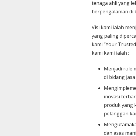
tenaga ahli yang le
berpengalaman di 
Visi kami ialah menj
yang paling diperc
kami “Your Trusted
kami kami ialah :
Menjadi role 
di bidang jasa
Mengimplemen
inovasi terbar
produk yang k
pelanggan ka
Mengutamaka
dan asas manf