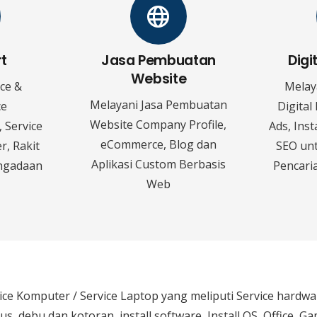
rt
Jasa Pembuatan
Digi
Website
ice &
Melay
Melayani Jasa Pembuatan
ce
Digital
Website Company Profile,
 Service
Ads, Ins
eCommerce, Blog dan
r, Rakit
SEO un
Aplikasi Custom Berbasis
ngadaan
Pencaria
Web
ice Komputer / Service Laptop
yang meliputi Service hardw
rus, debu dan kotoran, install software, Install OS, Office, 