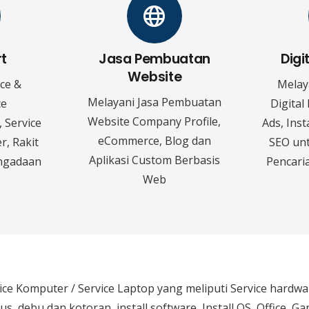
rt
Jasa Pembuatan
Digi
Website
ice &
Melay
Melayani Jasa Pembuatan
ce
Digital
Website Company Profile,
 Service
Ads, Ins
eCommerce, Blog dan
r, Rakit
SEO un
Aplikasi Custom Berbasis
ngadaan
Pencaria
Web
ice Komputer / Service Laptop
yang meliputi Service hardw
rus, debu dan kotoran, install software, Install OS, Office, 