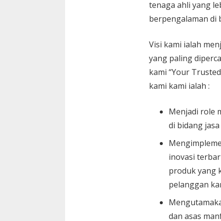
tenaga ahli yang le
berpengalaman di 
Visi kami ialah menj
yang paling diperc
kami “Your Trusted
kami kami ialah :
Menjadi role 
di bidang jasa
Mengimplemen
inovasi terbar
produk yang k
pelanggan ka
Mengutamaka
dan asas manf