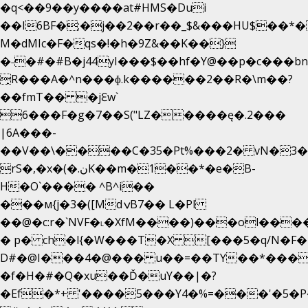
�q<��9��y����at#HMS�Dui
��I6BF�;�j��2��r��_$&���HU$��*
M�dMIc�F�qs�!�h�9Z&��K��}
�˗�#�#B�j44yI���$��hf�Y@��p�c���b
̟R���A�^n���ɸ.k������2��R�\m��?
��fmT�� �jԐw`
6���F�g�7��S("LZ�����ę�.2���
|6A���-
��V��\����C�35�Pt%���2� vN�3��
rS�,�x�(�.نK��m�1��*�e�B-
H�O`���� ^B^i��
���м{j�3�([MdݍB7�� L�Pl
��@�c:r�`NVF�˪�XfM����)���ol���
� p� ch�l{�W���T�X [���5�q/N�F�
D#�@I���4�@��� u��=��TY��*���
�f�H�#�Q�xu��Ď�uY��|�?
�Ef�*+ '����5���Y4�%=���'�5�