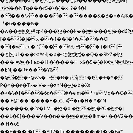
���@�xE]� <o���O�֙�����wM(ɀ
��NTq���rS�\�]�x+?�4�!
�`���\>�����˴�����&�B�=�As͒K
ᅢ�6����&�
�w��#cp4����c�k��=�����d62
[���j�x ��1��]�f�,���O!
�{�wUd� 1 ���A3;iE$�� (�R |
�u1���>a*s4J�p�<Ji��Q��R!xZ�!
��� =y�1 ьo�H �`����H x$�5�(�KANU-
�ENJ��R+���Y&
�@��3@wS�=~�B�ۊµ1�f�+�Y�
P�^��ҕ�Tە�iV�~�zhN��b�Xs
�>�\�[���6ʋ�i #�e:m�*+aMq��C�
��.+@"��"����+�tϾc 4�r�H�#�'N
������;�2c�LM=��d �Z5��?O�t�|
��L�0[����V��n����#�lkm�+��V2���
�:H�oSۤ
��E���(�bJ�*2�u������i�1�s�Bx*