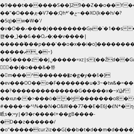
�9���t������S��]2ܰ9��Z��o��Y�
��"�O���ዽ�V7��;Qh*'�ݗ~��XO{k��h/�?
�Sq)�w�W�'/
�v�O��މ����J��������Gϻ�`�1��s�\����'�I���ݭE��~%��;]���M|szvѺ5
컏��_}��6.��Oދ�;��v����|
�����ۖ���p���'��o�x��i�o]��������
�����ޗ_�~}
��S����z��Jݧ�����=xz|sܼ{��Źd��Gw�����n~
𳏮 ��{�o���&�쮸
�󧽑m���^�������̺z�g�y��š�}
�ev���OO��o�F�������u�3~�tw&�=
��?��������������G�����x�~x\߽]ߝ
��xտ�:�>���ӧ�ܷ�Ӈ�������ο8���I�
#����<�^\%��N�O&W��77��E�E6J�έN
㫝s�;=y|�9�r����I+��gB����-
�D��z������/
�o"�����cur2iz��G{��b�t�d��m�d����]�h