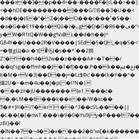
���x��]��p��4=��-����F�(cL��>��|
<��hOE���������]���G/B��3�U��<
�d��j�(6�"� Z�j��O���c���՜�5��-
�a�G��E19��s�Qű�ʔ�ۍg�D�O�Rڢ��6�"=Uh����
y� W�R1tQ�W��g%\@ʟ��d�h��J^
GB4Y��U���2R�V����|SEd�5�Q_�q�S�<1
=�헆gЩ�a-�ר[�̐\Ҕ{�s��*`��2撋
Z"�'��h4�i2w��z����A#<�T��/
��ql'sg��ffmh��J�ߠ�fJ���;P��k��خ�ﰬj��0��E8��6G���գN9?
k�M�=V�3)��D��j=�Lc$Φc'���(k�Y��^�
爙2U�~�m�4u��J�p( �I?N�|
���בY�jU������� {e1ˏ���ċ�
�,�LM��6���k��e��/W�ƙc��
͞3�#+]H�/?�er ��^3��c5Ն����||
�L��[�[�חwT.���\�9�0�Ysi9Jy�P���!7���,�>�P�z�k��-
zBI}��!
�lN��7�~4�i�x����2�b'\w[�k����