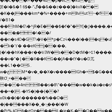
�i�L���i<���4u�p�eL �kb�g
]E�ǁ�&�1 6$�-"ڰ��&��z���]�kvX� �
�K��J���km*�%+����+m8vut`~�f�޶C
/�B1�
��!hM�E\�^jR�E���$�f�"�Y[�;J����,
���ֲ��\��/
��n�s4O�GT\�V�*p�ᑕzӵ���I��)�q�u
� ̀k�ϓ� ��eKj��:��,
(�\��hK���r��Ʉ3W�s��D�tM�>Ʃ1����/
��v�"�|��X��KG��JA��tY�u�D兀
��L1��OS۔
w�ځM*�v�_��X�v����IGh�+$�G���]e�`�I�n��YzeU('Lr�2���l�Tnx��hm�B��,�,�E��_��ֲ
䩡Ơ˼=���
���4m8��s�8\"����w��k�a�e�s\n
��=�}.-�YS�)��{��?
ʜ0k��(�\������%��O�
�į�����X��_�>̲���I�W
�Pc%ڨQA�gOg���jL�je�K˗��O��w��m��)��_��Rߊu>