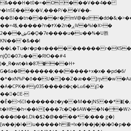
&���H�t0�=�O���V��4��
י�In5E���:�V,���P/�.�V��-
��BI��tn�i���r�JmV@�ƶI�dd�&;�>�
��=4$,�����?n�۴X�2n�ڕiV�%l�X>�
2���ڜG�Ǫ�7e����u�υ��%�U胜
KN��
`�&��!
��L�Tu�r�p�x����������r�K5�
njǬ�07u���RЮ��#4
)�_R�wt�k�87�̠��H+
G�6a�8������;��(����+x�x� �pd�6/
�*�xN%P�ō��U�]��Z�æ�� Jŋv�w`�Aa
�A�CPK�#y035����d�ҁ�Lɷ6�լ�
���E-
�Ě�>6򁊔I������z�y��M��jNS��*�͈[
t�Hf�h<��k[���7c�Q�6AW��N��
���d��ȽDk�$2�@����* �:��� g�)
[w��j�I� iu�����h䖭=!x�9��j�J�i�0�p��