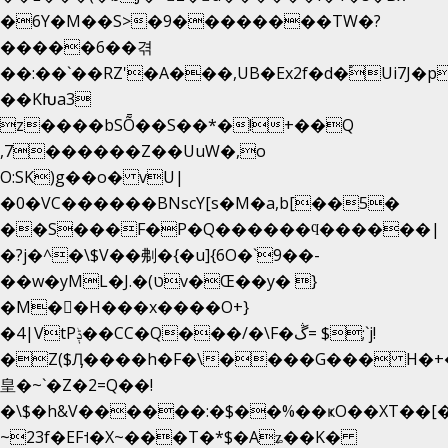
�6Y�M��S>�9��������TW�?
�����6��겪
��:��`��RZ'�A���,UB�Ex2f�d�֠Ui7J
��KԽa3
z����bSȬ��S��*�!+��Q
,7������Z��UuW�,o
O:SK)g��o� vU|
�0�VC������BNscY[s�M�a,b[��5�
��S���F�P�Q������ϥ������|
�?j�^�\$V��刜�{�u]{6O�`9��-
��w�yML�J.�(טv�Œ��y� }
�M��H���x����O+}
�4|VtPݙ��CC�Q���/�\F�ڴ= $;`j!
�Z($Ӆ����h�F�\����G��� H�+
皇�~`�Z�2=Q��!
�\$�h&V������:�$��%��ҝO��XT��[�
~23f�EF˦�X~���T�*$�Aʑ��K�