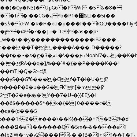
��(�Ѹ�N3)�UpG6�PWr �5&�8�
��h�'��CG�a*b�P1�꘯&L]��5(��
�sλ�cFW`ͦ�k�H�eo�p���f��RQQ����hlyP8@�CV�*
�j�i4�?��|=� -O�as��þ?
_w��\�.�y�������������iB2���-
ʽ��� ��T�j_����A���-D�����?
��t��~�s�g�م�3L�\���ƑߛNoaNٮ�7.��K�h8K�Ύ���haB��#��>�b�#�f�<��
� �RA��q�],%��`#�{��P����K��!
��mTJ�Q�G>:c䧣
��yS��G"6����Cf�T�l�U�I?
n���P�0�u��G�FK"r:[�ՠ�j?
2 T�2�e�ay�`Y��7�U-�}}EEǮ�!
��6$�����S*�k�{�|0����ƈ�
�qa�(d���5
;���1rZ� #���\��
K{���*P�B@�d
���Ջ�e(������Q�5m�-&����a?
�Jb2IW�~y�y2���]-� �fB�[+Kf��T�T-