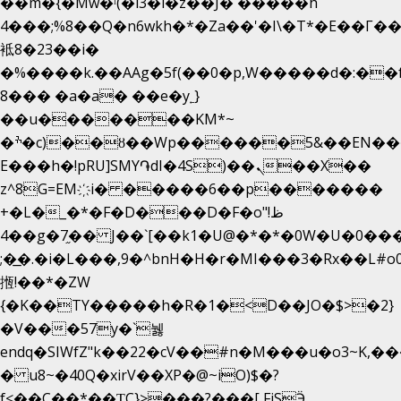
��m�{�Mw�ˡ(�l3�l�z��J� �����h
4���;%8��Q�n6wkh�*�Za��'�I\�Τ*�E��Γ��
袛8�23��i�
�%����k.��AAg�5f(��0�p,W�����d�:�
8��� �a�a� ��e�y˿}
��u�������KM*~
�ׯ�c)��ȣ��Wp������5&��EN����*�&&6F��Le��~�P�άv����ui?
E���h�!pRU]SMY֏dI�4S)��ܢ��X��
z^8G=EM҉i� �����6��p�������
+�L�_�*�F�D���D�F�o"ظ!
�4�g�7֦�� J��`[��k1�U@�*�*�0W�U�0����_������äp�)2>�`@n����5DW˃��
;�͟�.�i�L���,9�^bnH�H�r�MI���3�Rx��L#o0d
揯!��*�ZW
{�K��TY�����h�R�1�<D��JO�$>�2}
�V���57y�`뉋
endq�SIWfZ"k��22�cV��#n�M���u�o3~K,
� u8~�40Q�xirV��XP�@~iO)$�?
f<��C��*��ƮC}>���?���[ FiSӬ