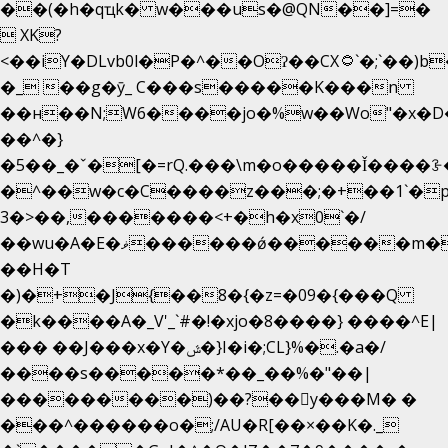
��(�h�qҵk� w���us�@QN��]=�
 XK?
<��iY�DLvb0l�P�^��Oʔ��CX۝`�;`��)b���'�p�&v5(�
�_ ��g�ӯ_ C���s�����K���n
��н��N;W6����jo�%w��Wo"�x�D
��^�}
�5��
_�ˇ�[�=rQ.���\m�o�����Ǐ����ꗿ�
�^��w�c�C����z���;�+��1`�p
3�>��,�������<+�h�x0`�/
��wu�A�E�ޥ������ǿ������m��d�C��9��e�D��1�2�/
��H�T
�)�+�J{��8�{�z=�09�{���Q
�k����A�_V'_`#�!�xjo�8����} ����^E|
��� ��J���x�Y�ݜ�}I�i�;CL}%�.�a�/
����s�����*��_��%�"��|
���������)��?��򥞾y���M� �
���^������o�;/AU�R[��×��K�._