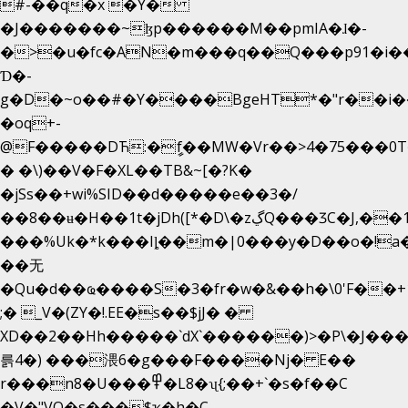
#-��q�x �Y�
�J�������~ɮp������M��pmIA�ɺ�-
�>�u�fc�AN�m���q��Q���p91�i�
Ɗ�-
g�D�~o��#�Y����BgeHT*�"r��i��[
�oq+-
@F�����DЋ:�ީf��MW�Vr��>4�75���0T�
� �\)��V�F�XL��TB&~[�?K�
�jSs��+wi%SID�� d�����e��3�/
��8��ʉ�H��1t�jDh([*�D\�zڲQ���ӠC�J,��1���eJ��U��j�\���&�6­
���%Uk�*k���Iȴ��m�|0���y�D��o�!a�
��无
�Qu�d��ҩ�󠬸���S�3�fr�w�&��h�\0'F��+1rBaj����O$ݓ�0�ڳ�����+���6_�CPB�ˁ>׋�DAR�1qU$���
;� _V�(ZY�!.EE�s��$jJ� �
XD��2��Hh�����`dX`������)>�P\�J��
륽4�) ���渨6�g���F����Nj� E��
r���n8�U���߾�L8�ʯ{;��+`�s�f��C
�V�"VQ�s���$ҡ�h�C