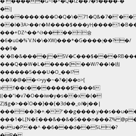
�`�����G~I�^�Q�IZ��7�9����-�
�|
�������:���O�Q�\�71�Q&�7�`�
��l�3A>��r�M����$���yҢ����1�B��
���+DZ^��^Ə����슝
�6�uū�%`V.N�\�XW)���*�G����/̨��?�/
��9�
�'�B�&����j�5V�C���$���RB��
���Q��W�L�����[��W/?��I�凷
������5���U�O_��I?
��X�@��<>yy�~�?�J��o>[
x:f��c�������$���6
((��"i�v7�O��iw�y�s��x�{�
Z}$g�>��ݳO��]��[�3d��_oަi�j��|
�����3�+.�?'��g����.y��s��u�
���1�L[N�E���&��&�S���n���Z% @p
�vu�P��^ ��6���d��5L�?
�R�