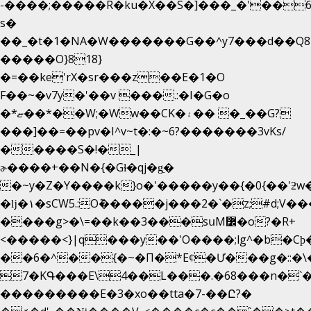
-����;�����R�ku�X��S�]���_�'��6
s�
��_�t�1�NA�W�������G��^y7���d��Q8
�����O}818}
�=��ke'rX�sr���z��E�1�O
F��~�v7y�'��v ���.:�I�G�o
�*ޏ��*��W;�Ww��CK�۽�� �_��G?
���]��=��pv�I^v~t�:�~6?�������3vΚs/
�����S�!�_|
ɚ����+��N�{�Gɫ�qj�g͖�
�~y�Z�Y����k}o�'�����y��{�0{��'ƻw��"��ɷ���]7x��w�b
�ǉ�۱�sCW5.:O݉�����j���2�`�z;#d;V��
����g>�\=��k��3���sսM߼�o?�R+
<�����<}|q���y��'O����;lg^�b�C
��6�^��{�~�Π�*Eȼ�
Ư���g�::�
7�KԳ���E\4��L���.�68���n�`
���������E�3�xo��tta�7-��Ը?�