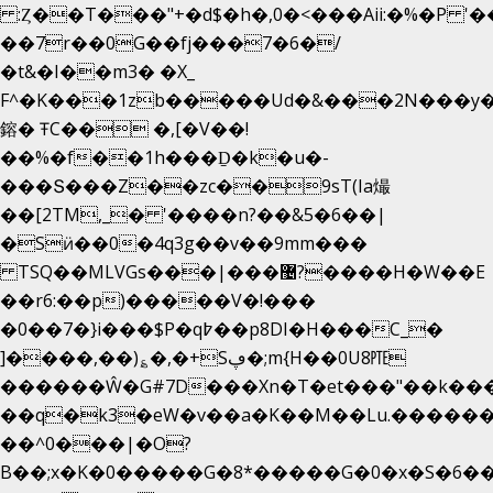
:Ȥ��T���"+�d$�h�,0�<�
��Aii:�%�P 
��7r��0G��fj���7�6�/
�t&�I��m3� �X_
F^�K���1zb�����Ud�&���2N���y�
鎔� ŦC�� �,[�V��!
��%�f��1h���Ḏ�k�u�-
���Տ���Z��zc��9sT(Ia熶
��[2TM,_� '����n?��&5�6��|
�Sӥ��0�4q3g��v��9mm���
TSQ��MLVGs���|���޴?����H�W��E
��r6:��p)�����V�!���
�0��7�}i���$P�q߈��p8DI�H���C_�
]����,��)؏�,�+Sڥ�;m{H��0U8㉐
������Ŵ�G#7D���Xn�T�et���"��k����5
��q�k3�eW�v��a�K��M��Lu.�������
��^0���|�O?
B��;x�K�0�����G�8*�����G�0�x�S�6��