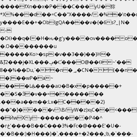
����fXn��x�P���C��� yU�猔
*X%���d��=C��"X����/.�%�\t��
y����E��+�OblgQA����v�{�6s?_|N�
-
�OƟ��q�l�H�ԋ�g'y����ov����o
�.O��������u
�����Ko>�sp:�v��3��)��}H�
&݉}2���j�XL���ݡ�Ƈ���O@��Ɵ~'��
8��%��Du,`��n�؃�CN�(��n��ւ���B�9��
�)��wP�a~
���Lܞ����aט�B�x�p�����+
��S�Ӟ�v��=��������
.���a��m��:Lx�C����2}
��"�]����v \B/yW�z)xȿС��<���
�Ӥw
Xy~������� �P4�^
�rځ'����B��C���3%�Fc�@���E'�U�-
�'�B��:)�H���}�`,����+�2���,;b,�`���-