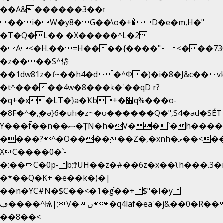
��A&������3��ɪ
��i�W�y8�G��\o�+�̊D�e�m,H�"
�T�Q�L�� �X�����^L�2
�A<�H.��=H����{����" <���73O�
�z����S^帒
��1dw81z�J̔~��h4�d�
^Φ�)�i�8�J&c��
�t^�����4w�8���k�'��qD r?
�q+�x�LT�}a�Ҡb+�׋q%���o-
�8F�^�ܾ,�ә}6�uh�z~�o������Q�",S4�ad�SÉ
Y���f̄��n��ސ�ȚN�h�V� �`�h�����|
����?^�O������Z�,�xnh�ވ��<���u4Ɠ��+�
XC����0�`-
�:��C�0p- b;ϮUH��z�#��6z�x��ʅh���.3
�*��Q�K+ �e��k�)�|
��n�YC#N�$C��<�1�g֡��+ $"�I�y
ڢ����^Ѩ|;V�ں�q4laf�ea'�j&��0�R�� J0O
��8��<