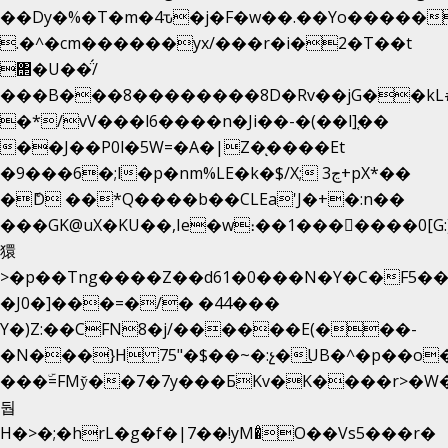
��Dy�%�T�m�4ԏ�j�F�w��.��Yo�����
.�^�cm������yx/���r�i�2�T��t
΢�U��̈́/
���B���8��������8D�Rv��jG��kL
�*/vV���l6����n�Ji��-�(��l]֚��
��J��P0l�5W=�A�|Z�ͅ����Et
�9���6�;l�p�nm%LE�k�$/X; ڃ3+pX*��
�ެD ��*Q����b��CLEa'J�+�:n��
���GK@uX�KU��,Ie�w։��1���􆆕����0[G:
獧
>�p��Tng����Z��d61�0���N�Y�C�F5��
�J0�]���=�/� �44���
Y�)Z:��CFN8�j/������E(���-
�N���}H 75"�$��~�:չ�͟UB�^�p��o
���ۜ=FMy̌��7�7y���БKv�K����r>�W�
둽
H�>�;�hrL�g�f�|7��!yM�̊O��Vs5���r�