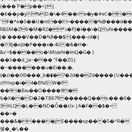
{���`P�p��<||
�6��p�y%D:�\�4��r e�y�#eC��
ˇF�*e�S��U�m��<�����%@���d��
R&SM�ZV�M�R2�*ڏ�PJ�l��\�Qufe����<�l���
J�`����V��D�%8��$(���-cd�|
�8j�x{d�P���x�.4U�&�H�-
&x'=$����o�\MtaeN�!mQ�G� }
��5��ԁ_Ja~��� "F��ZG|
�~�������u�Ei��,�,
{�zi��tX0���_b��̘�7�2d��Zd����|U��
zlYHxp�i�4�B%0W�f
��9�Bњ��O����9�
Ѣ�X��D�2�TB679 �����Q��x.��.�0�
3hLQ�L��ND�Ȫ��Ux-|A�F��$�<
��>�
���&�����J E����sp���5�^R�
옞�_�\,��