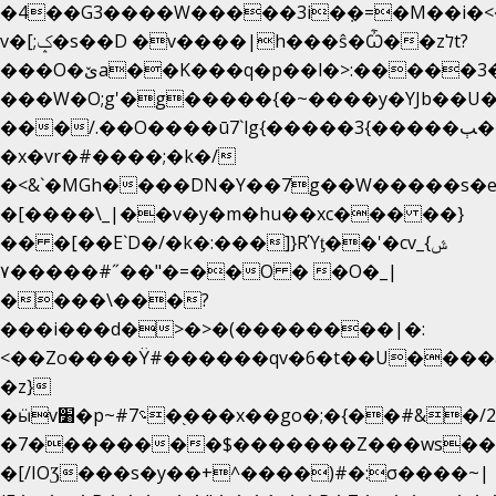
�4��G3����W�����3i�ܼ�=�M��i�<��&
v�[;ݤ�s��D �v����|h���ŝ�Ѽ��zלt?
���O�ێa��K���q�p��l�>:�����3�~��}
���W�O;g'�g�����{�~����y�YJb��U
���/.��O����ū7`lg{�����3{�����ﭓ��ltr
�x�vr�#����;�k�/
�<&`�MGh����DN�Y��7g��W�����s�
�[����\_|��v�y�m�hu��xc��� ��}
�� �[��E`D�/�k�:���]}RΎƫ��'�cv_ݜ}
��˝#�����۷O � �O�_|
��=�
����\���?
���i���d�>�>�(��������|�:
<��Zo����Ϋ#������qv�6�t��U����a�
�z}
�ӹv׸�p~#؝7�֭���x��go�;�{��#&�/2���j���pO����/^�<�>ޝx7O�"\%�����cKy{���N������/
�7��������$�������Z���ws���.
�[/IOƷ���s�y��+^����)#�:σ����~|