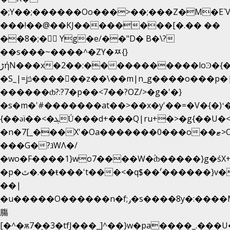
�;Y��;������Oo���>��;���Z�M�E
���!��@��KJ��������[�.�� ��
��8�;�򜸥 Yg�e/��"D�
B�
\?
��s���~����^�ZY�ﾹ{}
����������loϿ�{�nl^<�گ;��#�c��s.^^~�qF��w
ڑήN���x�2��:�
�S_|=jݿ������z��\��m|n_g����o���p�|
������ȸ?:?7�p��<7��?OZ/>�g�'�}
�s�m�'#�������at��>��x�y'��=�V�{�)ʻ
{��ǝï��<�ܓǗ���d+���Q|ru+�>�g{��U�<�������x���U��?
�n�7[_���X'�Oa�������0���o��ޓ>O�ޝ�>
���G�?גּWΛ�/
�wo�F����1}wo7����W�۫ȸ�����}g�ś
�p�ٿ�.��ŧ���'t���<�q$��۫'������}v����ݚ�F��{����:l��ɞ�N����~�>|
��|
�u�����O������n�f;ݛ�s����8y�:����M�
膓
[�^�ѫ7�͕�3�tfJ���_]^��}w�pa����_.���