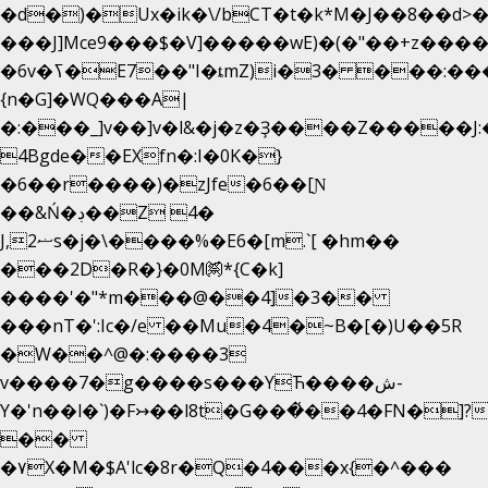
�d�)�Ux�ik�\/bCΤ�t�k*M�J��8��d>�%
���J]Mce9���$�V]�����wE)�(�"��+z����
�6v�ߖ�E7��"I�ȶmZ)i�3� ���:���,
{n�G]�WQ���A|
�:���_]v��]v�l&�j�z�Ҙ����Z�����J
4Bgde��EXfn�:I�0K�}
�6��r����)�zJfe�6��[Ɲ
��&Ń�ڊ��Z 4�
J,ޟ2s�j�\����%�E6�[m.`[ �hm��
���2D�R�}�0M㉀*{C�k]
��
��'�"*m���@��4]�3��
���nT�':Ic�/e ��Mu�4�~B�[�)U��5R
�W��^@�:����3
v����7�g����s���YЋ����ش-
Y�'n��l�`)�F↣��l8t�G���͑��4�FN�]?
��
�۷X�M�$A'lc�8r�Q�4���x{�^���