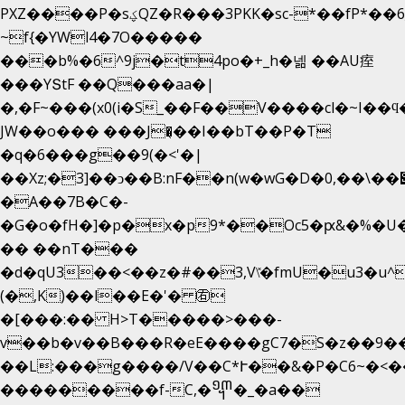
PXZ����P�sؼQZ�R���3PKK�sc-*��fP*��6_̦Q���H�hl��a��j��dӤ�ܥ�Ք�7�)S�_3y��@�n-
~f{�YWl4�7O�����
���b%�6^9j�t4po�+_h�넮 ��AU痓
���YՏtF ��Q���aa�|
�,�F~���(x0(i�S_��F��V����cl�~I��ϥ
JW��o��� ���J�̖��I��bT��P�T
�q�6���g��9(�<'�|
��Xz;�3]��ͻ��B:nF��n(w�wG�D�݌��\��,0"�
�A��7B�C�-
�G�o�fH�]�p�x�p9*��Oc5�ԗ&�%�U
�� ��nT���
�d�qU3��<��z�#��3,V\̽�fmU�u3�u^
(�,K)��l��E�'� ㊨
�[���:�� H>T�����>���-
v��b�v��B���R�eE����gC7�S�z��9�
��L:���g����/V��C*Ւ��&�P�C6~�
<�
���������f-C,�᧭�_�a��