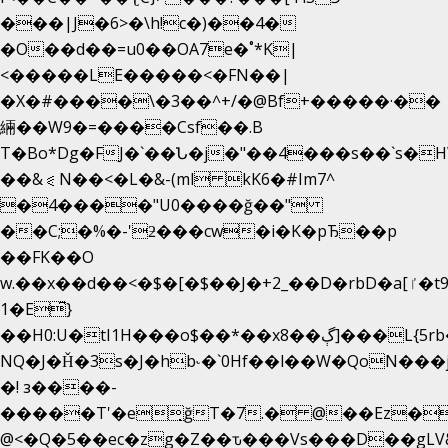
���|J�6>�\h!c�)��4�
�O��d��=u0��OA7e�˚*K
|
<�����LE�����<�FN��|
�X�#����\�3��^+/�@Bf+�����·��
緉��W9�=����Csf��.B
T�Bo*Dg�FJ�`��Ն�j�"��4���s��`s�HWm��g'
��&⪗N��<�L�&-(ml kK6�#Im7^
�4����"U0����ğ��"
��C;�%�-'ƻ���cw�i�K�pЂ��p
��FK��O
w.��x��d��<�$�[�$��J�+2_��D�rbD�a[ٵ�t9?
1�E͆}
��H0:U�tI1H���o$��*��xڳ��8]���L{5rb�����b
NQ�J�Ȟ�3s�J�hb˞�`0Hf��l��W�QoN��
�! з����-
�����T'�e͉ğT�7.� @��Ez�
@<�Q�5��ec�zg�Z��ԏ���Vs���D��gLV