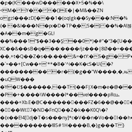
�բ�(K���wD������X+5�%��\
<M� Y�� �(}E�|�M&��ZN
ogzl���zD[���1�(oqIgk��Sy���:N�%
{� �&l���N�ԗ�D�TP�͉�;S�) ��%�A!븑
�A��m�g�GL!
��%���1"$��3��Ş ��0*)�#"�˭3�[U�
XC��&��sB�q���:����ήz���|8Ø��=��
��,+t�Q��Z�s��.���;&=�tY:�S�g�P
�`=��+[Cw��+'**�8�'^i��K�cS�U{�?
��������� �r�{�g��"W����,�,њ
�uQW���
�Y�Ʋ$������,��T(��F|X�m�e�@��
�P�+�.���\W����î*��ve!����pRoܥ
����+Xb.E�@C���������FZ�6��@���
���WƐ7�ND�FnQ��Z�k��K0Q\�?
����������!85#1H����B,�}g���T }