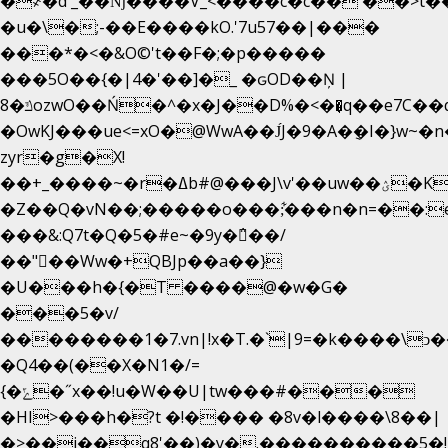
�
҂�d'_��ǋ����V_<����c�c��`��>t�
�u�\�;-��E����kO.'7u57��|���
���*�<�&O©'t��F�;�p�����
���5O��{�|4�'��]�_ �ԍOD��Ņ |
ݿ�8ozwO��Ń�^�x�J��D%�<��͉q��e7C��q�ȝNמ��t'h������hǛ���<�NN޸|
�OwKJ���ue<=xO�@WwA��J́J�9�A�݈�I�}w~�
zyr�g�X!
��+_����~�r�ߡb#@���J\v'��uw��ؽ�Ko�d4�۵��v�t.���݁w����}_}9��ĭ��
�Z��Q�vN��;�����o���;͋���n�n=��:e:�݋'�3:�_
���&:Q7t�Q�5�#e~�9y�݅󈽻��/
��"��Ww�+QBJp��a��}
�U���h�{�T ����@�w�G�
���5�v/
��������1�7.vn|!x�T.�`|9=�k����\ͻ��ߏ��9B
�Q4��(��X�N1�/=
{�ݻ�˝x��!u�W��U|tw���#���
�HI>���h�?t �!���� �8v�l����\8��|
�>��j��q8'��)�y�.����������5�!