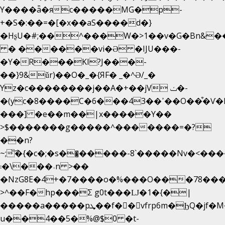
Y����ǟ�яc�����MG�p-
+�S�:��=�[�x��aS����d�}
�HʂU�#;��^���W�>1��v�G�Bn&
� ������vi�Ə �IJU���-
�Y�R���KI?J���-
��}9&ǔr)��O�_�{ЯF� _�^Ə/_�
Yz�c��������j��A�+��jV ݖ�-
�(yc�8����C�6���43��ߴ��O��͒�Ѵ�k��OEX�2�,�)�t��@���aw����;�׷o�_��2�sy��.�=W�n��߃�{4��ߑ��i�8V6v4W�9��s���g�
���] �e��m��|x�����Y��
>$�������g�����^�������=�?
��n?
~;͝�{�c�;�s��̺�����-8`�����Nvߤ����>�
��\�܃�˓n >��
�NzG8E�4+�7����o�%���O���78��
>^��F�hp���Σ g0t���Ǉ�1�{�|
�����a�����pܜ��f��vfrp6m�ϦQ�jf�M����J:�x��-?
u��4��5�%@$0 �t-