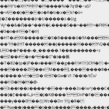
��/'b�X*?�����%l�7q'@�~aȘ?
�=A��}���z�R�!z�;x�k?�ؑօ=
(�Z�������}r�U�����z.�(zg
'Aj^��&�Ҋ��^��W�L��
��5��=��1<�FK
�͂3�ȏ�#l'�T�㺫
�HT�aXK������S�B����ū�9A���E�
��"�)T�������J��������Y\Q�ִ�
LO��P���ކ�_��.���.1���������=z
�Z��#�n�*��"�)��䑺
�T�82�}p�}P��x���`��g��#l`)C�.ʳ
������Z]��e M���[,�������8�
�(���:�/v�D� 6l7�Gw�'cf-7��l�/tĈo/
��0���@-
�b��t��z����^���=���2o�\w^J���C
��]�]'���Xڦ+�J�K@���`*OnP�F�I�����n����ˎ���E>���%
���y���0��/J|Wz��Dn 'j.�8�
�%w��ʃ����t��{y����J����ޕ���r��d�$e҅b�e����