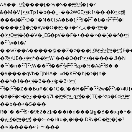
A.$��ہ(����[�ey�S���|�?
&�M�V|sTp1�b��_~��2WGEȐ1\�� �Kc쩇
���d�D�T�N�0t5A�B�}J?��b�n�!
����}�g�8yx�O�i�3�^?_ޣ;��<�
�;Q�{��V�_EG�pV��F�+���×��(��f�
�w�t�/
�;�w7��A�����@��Z�z���&�.E�
�7UE�*��W"���O�rP;�(����ڬ�N
��n�;W����yzp�%�Aá8� �
�$����qVh�ԤhHA�=ɵd�KF?�hj�t�(h�
��^�1���B��p�B+(
�(�Ƶ��Bu#�)�1Q�,`��H��2w� \�\4U{
�X�F�>�i���q7L�8_q��)Ti]�^zp�0o 
��b��<�S���
R�"�`�$r�9E2�ZJɾ���i�d���@g�B��xq
�y��-��>=e�H(u�,�i�� DRʢ�O��}�?
������+ ���