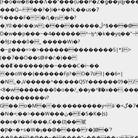
(F�o�w�B���Ʌ��"���{u��P�Z�ީq��yqy����ܙ��=��x���>����
���Qޝ��?�}i�+��N,��us�7
ߟ����F��/Ļ�ɽu��?
�܄Y0:��I��;w;;���������ڵ^$�͏��@�����֡�t��v�_�:G���i;GWR�n4�gO������?
D�w��p���~�4������^~ɮ^ܺ;�k��yq��"~
�9Jz���0�_ �����Wi�?
�~g���=>�>��������������S|*}>
(��7��O��s@#�/:�)��
���ͧ՛������j��~����C�i~��
��oW��{������Fp?�O�7oI|��6=|
�N_�ݚV�����^��;���QSY������09�/nV{���o_�+�����k��.�/>�N�����N�jO���^�]
<8�w�������0�o��/_��y�^�͝�x��.����7��h
���������v?
G��.o�M���;��������y=ӛ`�=ݳ�7�ڳ�
�N�=;��>���W���ڽ�E�S�K�{s}
��e�Y��F���,C��{Ƞ��䣉
�Ƿ�=�+s�W�ȿ��@����r�]@�`?
��B��)�@��~�����"~�����=>K�x