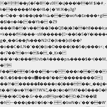
���y[�F�8�ϫ0ŀ�վ���!�!�M $i�#˲-
k������M��H&�|�'W.lK�ϙ3g?
�=O��~�b��q��Fnظ���wo%�Ʃe���+gI��9��4�Y6M����E��Yg����R�� P�Ȇ����w��+'�w��Q��p
�$l�n�4�(��Yb� �Z9
���IR��'v����3��QB�j�3��h8���k;
+k���f4Ԏ���~sM�����[=��6�S�Y�i���
g� _��G��j%���N2rZ�{k��]x{6��?
�o��C�iLN�ˉ��]�{o�O����{��S�y���s<ٳ���������:��;W��}
�r7��?�n<�&�_�_Ķx�
��'�>�z���Uvb�A����pљ����$�<(��M,�~ݏ�'�u����>�
� 
F����S����+v����n����
�3L�$��e��w߼���?��i��������D|
��IY�������͛����o�]�����c_��ģ��
t�.��w�'�1W¼ݕޮ��z�o�\Kf��0���O
��í�CQ��.G=��ڍo@qw�D�O;�ZH��啸
�hޟ���q��ĭ/�6�>� .�bwN�ϫˋ��'��W'