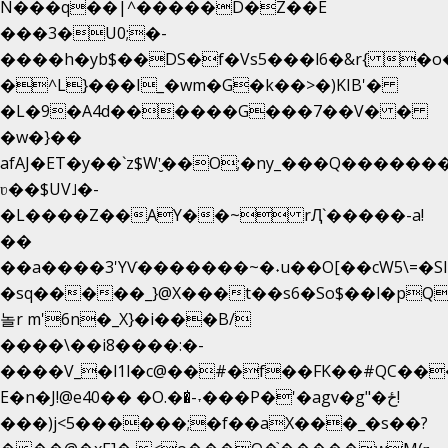
N���q��|^�����D�Z��E
���3�U0;�-
����h�yb$��DS�f�Vs5���l6�&r{ �o
�^L}���I_�wm�G�k��>�)KIB'�
�L�9�A4d������G���7��V� �
�w�}��
afAJ�ET�y��`z$W'̮��O;�ny_���Q����
ʋ��$UV˩�-
�L����Z��AY��~ rԮ`�����-a!
��
��a����3'YѴ�������~�˖u��O[��cW5\=�SI��
�sq�����_}@X���t��s6�So$��l�pQ
놀r m'6n�_X}�i���B/
����\��i8����:�-
����V_�l1l�c@��#�f��FK��#QC��
E�n�J!@e40�� �O.��̍-˕���P�'�agv�g"�ځ!
���)j<5������;�f��aX���_�s��?