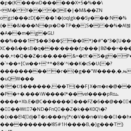
�բ�(K���wD������X+5�%��\
<M� Y�� �(}E�|�M&��ZN
ogzl���zD[���1�(oqIgk��Sy���:N�%
{� �&l���N�ԗ�D�TP�͉�;S�) ��%�A!븑
�A��m�g�GL!
��%���1"$��3��Ş ��0*)�#"�˭3�[U�
XC��&��sB�q���:����ήz���|8Ø��=��
��,+t�Q��Z�s��.���;&=�tY:�S�g�P
�`=��+[Cw��+'**�8�'^i��K�cS�U{�?
��������� �r�{�g��"W����,�,њ
�uQW���
�Y�Ʋ$������,��T(��F|X�m�e�@��
�P�+�.���\W����î*��ve!����pRoܥ
����+Xb.E�@C���������FZ�6��@���
���WƐ7�ND�FnQ��Z�k��K0Q\�?
����������!85#1H����B,�}g���T }