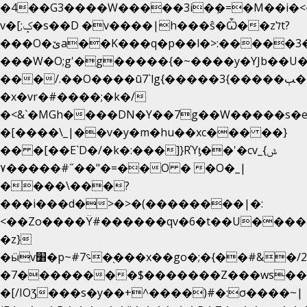
�4��G3����W�����3i�ܼ�=�M��i�<��&
v�[;ݤ�s��D �v����|h���ŝ�Ѽ��zלt?
���O�ێa��K���q�p��l�>:�����3�~��}
���W�O;g'�g�����{�~����y�YJb��U
���/.��O����ū7`lg{�����3{�����ﭓ��ltr
�x�vr�#����;�k�/
�<&`�MGh����DN�Y��7g��W�����s�
�[����\_|��v�y�m�hu��xc��� ��}
�� �[��E`D�/�k�:���]}RΎƫ��'�cv_ݜ}
��˝#�����۷O � �O�_|
��=�
����\���?
���i���d�>�>�(��������|�:
<��Zo����Ϋ#������qv�6�t��U����a�
�z}
�ӹv׸�p~#؝7�֭���x��go�;�{��#&�/2���j���pO����/^�<�>ޝx7O�"\%�����cKy{���N������/
�7��������$�������Z���ws���.
�[/IOƷ���s�y��+^����)#�:σ����~|