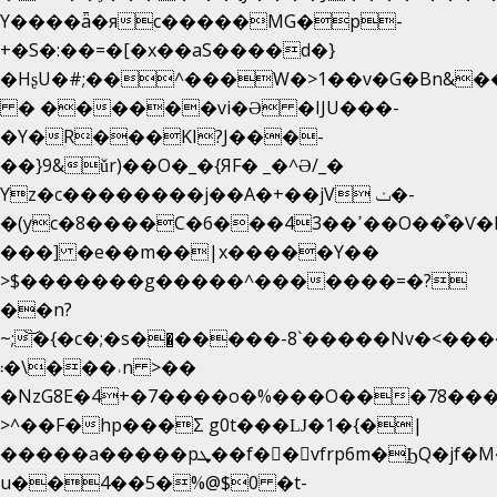
Y����ǟ�яc�����MG�p-
+�S�:��=�[�x��aS����d�}
�HʂU�#;��^���W�>1��v�G�Bn&
� ������vi�Ə �IJU���-
�Y�R���KI?J���-
��}9&ǔr)��O�_�{ЯF� _�^Ə/_�
Yz�c��������j��A�+��jV ݖ�-
�(yc�8����C�6���43��ߴ��O��͒�Ѵ�k��OEX�2�,�)�t��@���aw����;�׷o�_��2�sy��.�=W�n��߃�{4��ߑ��i�8V6v4W�9��s���g�
���] �e��m��|x�����Y��
>$�������g�����^�������=�?
��n?
~;͝�{�c�;�s��̺�����-8`�����Nvߤ����>�
��\�܃�˓n >��
�NzG8E�4+�7����o�%���O���78��
>^��F�hp���Σ g0t���Ǉ�1�{�|
�����a�����pܜ��f��vfrp6m�ϦQ�jf�M����J:�x��-?
u��4��5�%@$0 �t-