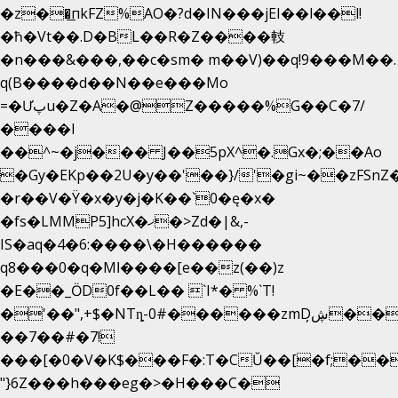
�z��͟пkFZ%AO�?d�IN���jEI��l��l!
�ħ�Vt��.D�BL��R�Z����䡋
�n���&���,��c�sm� m��V)��q!9���M��.
q(B����d��N��e���Mo
=�Ưپu�Z�A�@Z�����%G��C�7/
����l
��^~�j��� J��5pX^�.Gx�;��Ao
�Gy�EKp��2U�y��'��}/'�gi~��zFSnZ�
�r��V�Ÿ�x�y�j�K��`0�ę�x�
�fs�LMMP5]hcX�ޚ�>Zd�|&,-
IS�aq�4�6:����\�H������
q8���0�q�Mߊ����[e��z(��)z
�E��_ӦD0f��L�� `I*� %`T!
�'��",+$�NTȵ-0#������zmDڜ̦�
�
��7��#�7!
���[�0�V�K$���F�:T�CŬ��[�f;��
"}6Z���h���eg�>�H���C�