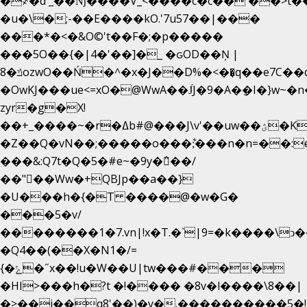
�
҂�d'_��ǋ����V_<����c�c��`��>t�
�u�\�;-��E����kO.'7u57��|���
���*�<�&O©'t��F�;�p�����
���5O��{�|4�'��]�_ �ԍOD��Ņ |
ݿ�8ozwO��Ń�^�x�J��D%�<��͉q��e7C��q�ȝNמ��t'h������hǛ���<�NN޸|
�OwKJ���ue<=xO�@WwA��J́J�9�A�݈�I�}w~�
zyr�g�X!
��+_����~�r�ߡb#@���J\v'��uw��ؽ�Ko�d4�۵��v�t.���݁w����}_}9��ĭ��
�Z��Q�vN��;�����o���;͋���n�n=��:e:�݋'�3:�_
���&:Q7t�Q�5�#e~�9y�݅󈽻��/
��"��Ww�+QBJp��a��}
�U���h�{�T ����@�w�G�
���5�v/
��������1�7.vn|!x�T.�`|9=�k����\ͻ��ߏ��9B
�Q4��(��X�N1�/=
{�ݻ�˝x��!u�W��U|tw���#���
�HI>���h�?t �!���� �8v�l����\8��|
�>��j��q8'��)�y�.����������5�!