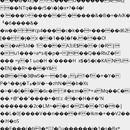
���@�xE]� <o���O�֙�����wM(ɀ
��NTq���rS�\�]�x+?�4�!
�`���\>�����˴�����&�B�=�As͒K
ᅢ�6����&�
�w��#cp4����c�k��=�����d62
[���j�x ��1��]�f�,���O!
�{�wUd� 1 ���A3;iE$�� (�R |
�u1���>a*s4J�p�<Ji��Q��R!xZ�!
��� =y�1 ьo�H �`����H x$�5�(�KANU-
�ENJ��R+���Y&
�@��3@wS�=~�B�ۊµ1�f�+�Y�
P�^��ҕ�Tە�iV�~�zhN��b�Xs
�>�\�[���6ʋ�i #�e:m�*+aMq��C�
��.+@"��"����+�tϾc 4�r�H�#�'N
������;�2c�LM=��d �Z5��?O�t�|
��L�0[����V��n����#�lkm�+��V2���
�:H�oSۤ
��E���(�bJ�*2�u������i�1�s�Bx*