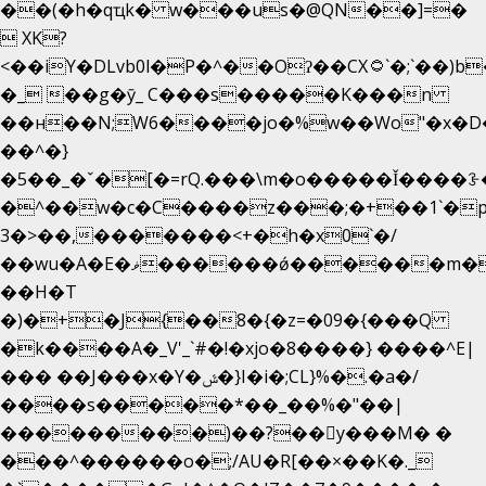
��(�h�qҵk� w���us�@QN��]=�
 XK?
<��iY�DLvb0l�P�^��Oʔ��CX۝`�;`��)b���'�p�&v5(�
�_ ��g�ӯ_ C���s�����K���n
��н��N;W6����jo�%w��Wo"�x�D
��^�}
�5��
_�ˇ�[�=rQ.���\m�o�����Ǐ����ꗿ�
�^��w�c�C����z���;�+��1`�p
3�>��,�������<+�h�x0`�/
��wu�A�E�ޥ������ǿ������m��d�C��9��e�D��1�2�/
��H�T
�)�+�J{��8�{�z=�09�{���Q
�k����A�_V'_`#�!�xjo�8����} ����^E|
��� ��J���x�Y�ݜ�}I�i�;CL}%�.�a�/
����s�����*��_��%�"��|
���������)��?��򥞾y���M� �
���^������o�;/AU�R[��×��K�._