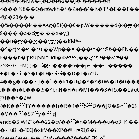
��m�{�Mw�ˡ(�l3�l�z��J� �����h
4���;%8��Q�n6wkh�*�Za��'�I\�Τ*�E��Γ��
袛8�23��i�
�%����k.��AAg�5f(��0�p,W�����d�:�
8��� �a�a� ��e�y˿}
��u�������KM*~
�ׯ�c)��ȣ��Wp������5&��EN����*�&&6F��Le��~�P�άv����ui?
E���h�!pRU]SMY֏dI�4S)��ܢ��X��
z^8G=EM҉i� �����6��p�������
+�L�_�*�F�D���D�F�o"ظ!
�4�g�7֦�� J��`[��k1�U@�*�*�0W�U�0����_������äp�)2>�`@n����5DW˃��
;�͟�.�i�L���,9�^bnH�H�r�MI���3�Rx��L#o0d
揯!��*�ZW
{�K��TY�����h�R�1�<D��JO�$>�2}
�V���57y�`뉋
endq�SIWfZ"k��22�cV��#n�M���u�o3~K,
� u8~�40Q�xirV��XP�@~iO)$�?
f<��C��*��ƮC}>���?���[ FiSӬ