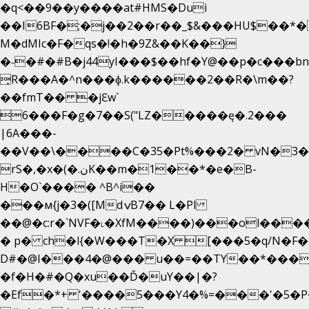
�q<��9��y����at#HMS�Dui
��I6BF�;�j��2��r��_$&���HU$��*
M�dMIc�F�qs�!�h�9Z&��K��}
�˗�#�#B�j44yI���$��hf�Y@��p�c���b
̟R���A�^n���ɸ.k������2��R�\m��?
��fmT�� �jԐw`
6���F�g�7��S("LZ�����ę�.2���
|6A���-
��V��\����C�35�Pt%���2� vN�3��
rS�,�x�(�.نK��m�1��*�e�B-
H�O`���� ^B^i��
���м{j�3�([MdݍB7�� L�Pl
��@�c:r�`NVF�˪�XfM����)���ol���
� p� ch�l{�W���T�X [���5�q/N�F�
D#�@I���4�@��� u��=��TY��*���
�f�H�#�Q�xu��Ď�uY��|�?
�Ef�*+ '����5���Y4�%=���'�5�