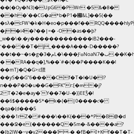
��(�Ѹ�N3)�UpG6�PWr �5&�8�
��h�'��CG�a*b�P1�꘯&L]��5(��
�sλ�cFW`ͦ�k�H�eo�p���f��RQQ����hlyP8@�CV�*
�j�i4�?��|=� -O�as��þ?
_w��\�.�y�������������iB2���-
ʽ��� ��T�j_����A���-D�����?
��t��~�s�g�م�3L�\���ƑߛNoaNٮ�7.��K�h8K�Ύ���haB��#��>�b�#�f�<��
� �RA��q�],%��`#�{��P����K��!
��mTJ�Q�G>:c䧣
��yS��G"6����Cf�T�l�U�I?
n���P�0�u��G�FK"r:[�ՠ�j?
2 T�2�e�ay�`Y��7�U-�}}EEǮ�!
��6$�����S*�k�{�|0����ƈ�
�qa�(d���5
;���1rZ� #���\��
K{���*P�B@�d
���Ջ�e(������Q�5m�-&����a?
�Jb2IW�~y�y2���]-� �fB�[+Kf��T�T-