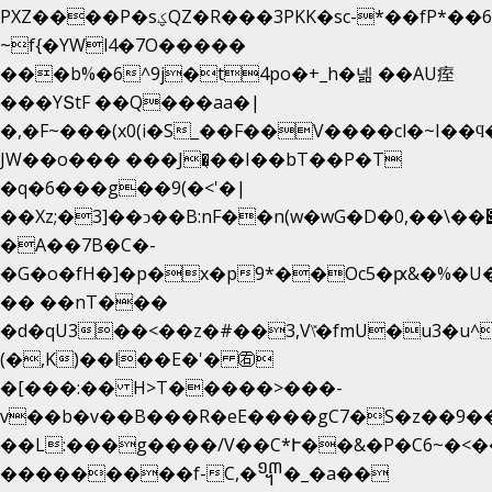
PXZ����P�sؼQZ�R���3PKK�sc-*��fP*��6_̦Q���H�hl��a��j��dӤ�ܥ�Ք�7�)S�_3y��@�n-
~f{�YWl4�7O�����
���b%�6^9j�t4po�+_h�넮 ��AU痓
���YՏtF ��Q���aa�|
�,�F~���(x0(i�S_��F��V����cl�~I��ϥ
JW��o��� ���J�̖��I��bT��P�T
�q�6���g��9(�<'�|
��Xz;�3]��ͻ��B:nF��n(w�wG�D�݌��\��,0"�
�A��7B�C�-
�G�o�fH�]�p�x�p9*��Oc5�ԗ&�%�U
�� ��nT���
�d�qU3��<��z�#��3,V\̽�fmU�u3�u^
(�,K)��l��E�'� ㊨
�[���:�� H>T�����>���-
v��b�v��B���R�eE����gC7�S�z��9�
��L:���g����/V��C*Ւ��&�P�C6~�
<�
���������f-C,�᧭�_�a��