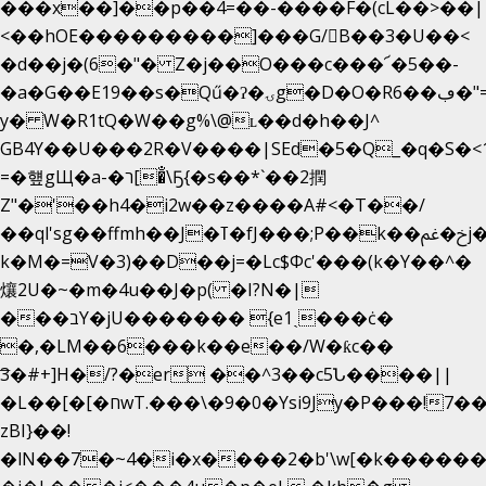
���x��]��p��4=��-����F�(cL��>��|
<��hOE���������]���G/B��3�U��<
�d��j�(6�"� Z�j��O���c���՜�5��-
�a�G��E19��s�Qű�ʔ�ۍg�D�O�Rڢ��6�"=Uh����
y� W�R1tQ�W��g%\@ʟ��d�h��J^
GB4Y��U���2R�V����|SEd�5�Q_�q�S�<1
=�헆gЩ�a-�ר[�̐\Ҕ{�s��*`��2撋
Z"�'��h4�i2w��z����A#<�T��/
��ql'sg��ffmh��J�ߠ�fJ���;P��k��خ�ﰬj��0��E8��6G���գN9?
k�M�=V�3)��D��j=�Lc$Φc'���(k�Y��^�
爙2U�~�m�4u��J�p( �I?N�|
���בY�jU������� {e1ˏ���ċ�
�,�LM��6���k��e��/W�ƙc��
͞3�#+]H�/?�er ��^3��c5Ն����||
�L��[�[�חwT.���\�9�0�Ysi9Jy�P���!7���,�>�P�z�k��-
zBI}��!
�lN��7�~4�i�x����2�b'\w[�k����