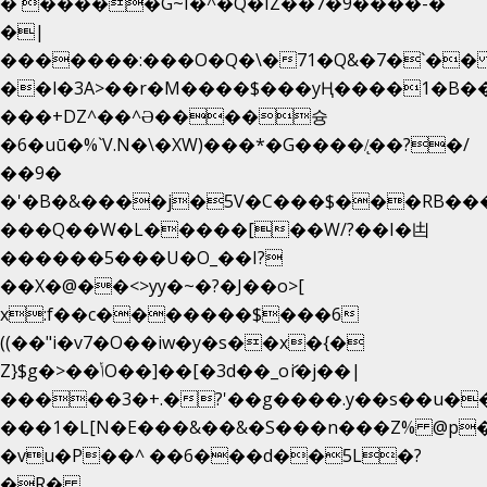
�`�����G~I�^�Q�IZ��7�9����-�
�|
�������:���O�Q�\�71�Q&�7�`�
��l�3A>��r�M����$���yҢ����1�B��
���+DZ^��^Ə����슝
�6�uū�%`V.N�\�XW)���*�G����/̨��?�/
��9�
�'�B�&����j�5V�C���$���RB��
���Q��W�L�����[��W/?��I�凷
������5���U�O_��I?
��X�@��<>yy�~�?�J��o>[
x:f��c�������$���6
((��"i�v7�O��iw�y�s��x�{�
Z}$g�>��ݳO��]��[�3d��_oަi�j��|
�����3�+.�?'��g����.y��s��u�
���1�L[N�E���&��&�S���n���Z% @p
�vu�P��^ ��6���d��5L�?
�R�