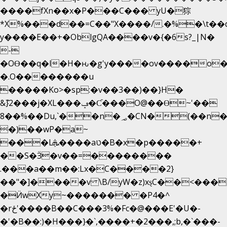
����fXn��x�P���C��� yU�猔
*X%���d��=C��"X����/.�%�\t��
y����E��+�OblgQA����v�{�6s?_|N�
-
�OƟ��q�l�H�ԋ�g'y����ov����o
�.O��������u
�����Ko>�sp:�v��3��)��}H�
&݉}2���j�XL���ݡ�Ƈ���O@��Ɵ~'��
8��%��Du,`��n�؃�CN�(��n��ւ���B�9��
�)��wP�a~
���Lܞ����aט�B�x�p�����+
��S�Ӟ�v��=��������
.���a��m��:Lx�C����2}
��"�]����v \B/yW�z)xȿС��<���
�Ӥw
Xy~������� �P4�^
�rځ'����B��C���3%�Fc�@���E'�U�-
�'�B��:)�H���}�`,����+�2���,;b,�`���-