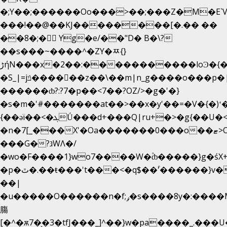
�;Y��;������Oo���>��;���Z�M�E
���!��@��KJ��������[�.�� ��
��8�;�򜸥 Yg�e/��"D�
B�
\?
��s���~����^�ZY�ﾹ{}
����������loϿ�{�nl^<�گ;��#�c��s.^^~�qF��w
ڑήN���x�2��:�
�S_|=jݿ������z��\��m|n_g����o���p�|
������ȸ?:?7�p��<7��?OZ/>�g�'�}
�s�m�'#�������at��>��x�y'��=�V�{�)ʻ
{��ǝï��<�ܓǗ���d+���Q|ru+�>�g{��U�<�������x���U��?
�n�7[_���X'�Oa�������0���o��ޓ>O�ޝ�>
���G�?גּWΛ�/
�wo�F����1}wo7����W�۫ȸ�����}g�ś
�p�ٿ�.��ŧ���'t���<�q$��۫'������}v����ݚ�F��{����:l��ɞ�N����~�>|
��|
�u�����O������n�f;ݛ�s����8y�:����M�
膓
[�^�ѫ7�͕�3�tfJ���_]^��}w�pa����_.���