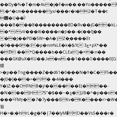
��Dy�%�T�m�4ԏ�j�F�w��.��Yo�����
.�^�cm������yx/���r�i�2�T��t
΢�U��̈́/
���B���8��������8D�Rv��jG��kL
�*/vV���l6����n�Ji��-�(��l]֚��
��J��P0l�5W=�A�|Z�ͅ����Et
�9���6�;l�p�nm%LE�k�$/X; ڃ3+pX*��
�ެD ��*Q����b��CLEa'J�+�:n��
���GK@uX�KU��,Ie�w։��1���􆆕����0[G:
獧
>�p��Tng����Z��d61�0���N�Y�C�F5��
�J0�]���=�/� �44���
Y�)Z:��CFN8�j/������E(���-
�N���}H 75"�$��~�:չ�͟UB�^�p��o
���ۜ=FMy̌��7�7y���БKv�K����r>�W�
둽
H�>�;�hrL�g�f�|7��!yM�̊O��Vs5���r�