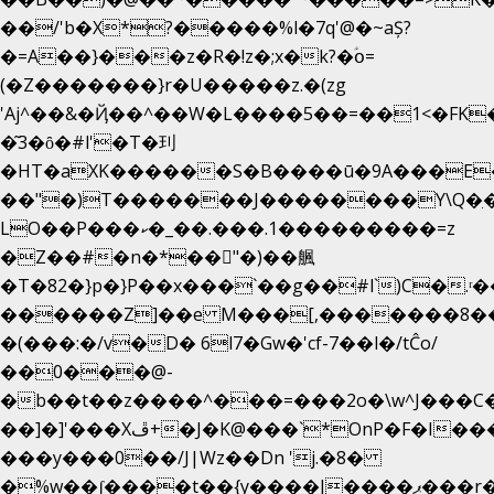
��/'b�X*?�����%l�7q'@�~aȘ?
�=A��}���z�R�!z�;x�k?�ؑօ=
(�Z�������}r�U�����z.�(zg
'Aj^��&�Ҋ��^��W�L��
��5��=��1<�FK
�͂3�ȏ�#l'�T�㺫
�HT�aXK������S�B����ū�9A���E�
��"�)T�������J��������Y\Q�ִ�
LO��P���ކ�_��.���.1���������=z
�Z��#�n�*��"�)��䑺
�T�82�}p�}P��x���`��g��#l`)C�.ʳ
������Z]��e M���[,�������8�
�(���:�/v�D� 6l7�Gw�'cf-7��l�/tĈo/
��0���@-
�b��t��z����^���=���2o�\w^J���C
��]�]'���Xڦ+�J�K@���`*OnP�F�I�����n����ˎ���E>���%
���y���0��/J|Wz��Dn 'j.�8�
�%w��ʃ����t��{y����J����ޕ���r��d�$e҅b�e����