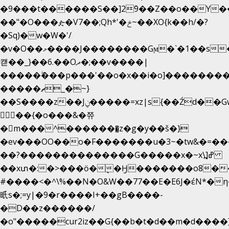
�9���t������S��]2ܰ9��Z��o��Y�
��"�O���ዽ�V7��;Qh*'�ݗ~��XO{k��h/�?
�Sq)�w�W�'/
�v�O��މ����J��������Gϻ�`�1��s�\����'�I���ݭE��~%��;]���M|szvѺ5
컏��_}��6.��Oދ�;��v����|
�����ۖ���p���'��o�x��i�o]��������
�����ޗ_�~}
��S����z��Jݧ�����=xz|sܼ{��Źd��Gw�����n~
𳏮 ��{�o���&�쮸
�󧽑m���^�������̺z�g�y��š�}
�ev���OO��o�F�������u�3~�tw&�=
��?��������������G�����x�~x\߽]ߝ
��xտ�:�>���ӧ�ܷ�Ӈ�������ο8���I�
#����<�^\%��N�O&W��77��E�E6J�έN
㫝s�;=y|�9�r����I+��gB����-
�D��z������/
�o"�����cur2iz��G{��b�t�d��m�d����]�h