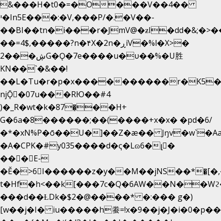
&���H�t0�=�O���V��4��
י�In5E���:�V,���P/�.�V��-
��BI��tn�i���r�JmV@�ƶI�dd�&;�>�
��=4$,�����?n�۴X�2n�ڕiV�%l�X>�
2���ڜG�Ǫ�7e����u�υ��%�U胜
KN��
`�&��!
��L�Tu�r�p�x����������r�K5�
njǬ�07u���RЮ��#4
)�_R�wt�k�87�̠��H+
G�6a�8������;��(����+x�x� �pd�6/
�*�xN%P�ō��U�]��Z�æ�� Jŋv�w`�Aa
�A�CPK�#y035����d�ҁ�Lɷ6�լ�
���E-
�Ě�>6򁊔I������z�y��M��jNS��*�͈[
t�Hf�h<��k[���7c�Q�6AW��N��
���d��ȽDk�$2�@����* �:��� g�)
[w��j�I� iu�����h䖭=!x�9��j�J�i�0�p��