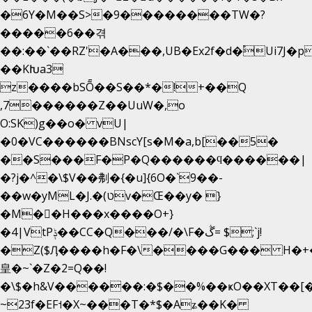
�6Y�M��S>�9��������TW�?
�����6��겪
��:��`��RZ'�A���,UB�Ex2f�d�֠Ui7J
��KԽa3
z����bSȬ��S��*�!+��Q
,7������Z��UuW�,o
O:SK)g��o� vU|
�0�VC������BNscY[s�M�a,b[��5�
��S���F�P�Q������ϥ������|
�?j�^�\$V��刜�{�u]{6O�`9��-
��w�yML�J.�(טv�Œ��y� }
�M��H���x����O+}
�4|VtPݙ��CC�Q���/�\F�ڴ= $;`j!
�Z($Ӆ����h�F�\����G��� H�+
皇�~`�Z�2=Q��!
�\$�h&V������:�$��%��ҝO��XT��[�
~23f�EF˦�X~���T�*$�Aʑ��K�