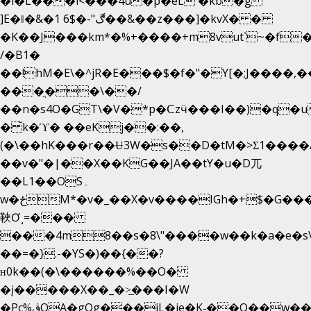
�i�L���i<���4u�p�eL �kb�g
]E�ǁ�&�1 6$�-"ڰ��&��z���]�kvX� �
�K��J���km*�%+����+m8vut`~�f�޶C
/�B1�
��!hM�E\�^jR�E���$�f�"�Y[�;J����,
���ֲ��\��/
��n�s4O�GT\�V�*p�ᑕzӵ���I��)�q�u
� ̀k�ϓ� ��eKj��:��,
(�\��hK���r��Ʉ3W�s��D�tM�>Ʃ1����/
��v�"�|��X��KG��JA��tY�u�D兀
��L1��OS۔
w�ځM*�v�_��X�v����IGh�+$�G���]e�`�I�n��YzeU('Lr�2���l�Tnx��hm�B��,�,�E��_��ֲ
䩡Ơ˼=���
���4m8��s�8\"����w��k�a�e�s\n
��=�}.-�YS�)��{��?
ʜ0k��(�\������%��O�
�į�����X��_�>̲���I�W
�Pc%ڨQA�gOg���jL�je�K˗��O��w��m��)��_��Rߊu>