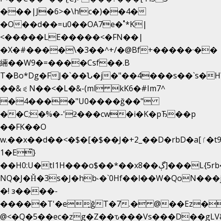
���|J�6>�\h!c�)��4�
�O��d��=u0��OA7e�˚*K
|
<�����LE�����<�FN��|
�X�#����\�3��^+/�@Bf+�����·��
緉��W9�=����Csf��.B
T�Bo*Dg�FJ�`��Ն�j�"��4���s��`s�HWm��g'
��&⪗N��<�L�&-(ml kK6�#Im7^
�4����"U0����ğ��"
��C;�%�-'ƻ���cw�i�K�pЂ��p
��FK��O
w.��x��d��<�$�[�$��J�+2_��D�rbD�a[ٵ�t9?
1�E͆}
��H0:U�tI1H���o$��*��xڳ��8]���L{5rb�����b
NQ�J�Ȟ�3s�J�hb˞�`0Hf��l��W�QoN��
�! з����-
�����T'�e͉ğT�7.� @��Ez�
@<�Q�5��ec�zg�Z��ԏ���Vs���D��gLV