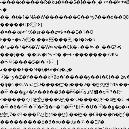
-����;�����R�ku�X��S�]���_�'��6
s�
��_�t�1�NA�W�������G��^y7���d��Q8
�����O}818}
�=��ke'rX�sr���z��E�1�O
F��~�v7y�'��v ���.:�I�G�o
�*ޏ��*��W;�Ww��CK�۽�� �_��G?
���]��=��pv�I^v~t�:�~6?�������3vΚs/
�����S�!�_|
ɚ����+��N�{�Gɫ�qj�g͖�
�~y�Z�Y����k}o�'�����y��{�0{��'ƻw��"��ɷ���]7x��w�b
�ǉ�۱�sCW5.:O݉�����j���2�`�z;#d;V��
����g>�\=��k��3���sսM߼�o?�R+
<�����<}|q���y��'O����;lg^�b�C
��6�^��{�~�Π�*Eȼ�
Ư���g�::�
7�KԳ���E\4��L���.�68���n�`
���������E�3�xo��tta�7-��Ը?�