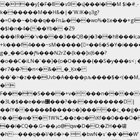
���y[�F�8�ϫ0ŀ�վ���!�!�M $i�#˲-
k������M��H&�|�'W.lK�ϙ3g?
�=O��~�b��q��Fnظ���wo%�Ʃe���+gI��9��4�Y6M����E��Yg����R�� P�Ȇ����w��+'�w��Q��p
�$l�n�4�(��Yb� �Z9
���IR��'v����3��QB�j�3��h8���k;
+k���f4Ԏ���~sM�����[=��6�S�Y�i���
g� _��G��j%���N2rZ�{k��]x{6��?
�o��C�iLN�ˉ��]�{o�O����{��S�y���s<ٳ���������:��;W��}
�r7��?�n<�&�_�_Ķx�
��'�>�z���Uvb�A����pљ����$�<(��M,�~ݏ�'�u����>�
� 
F����S����+v����n����
�3L�$��e��w߼���?��i��������D|
��IY�������͛����o�]�����c_��ģ��
t�.��w�'�1W¼ݕޮ��z�o�\Kf��0���O
��í�CQ��.G=��ڍo@qw�D�O;�ZH��啸
�hޟ���q��ĭ/�6�>� .�bwN�ϫˋ��'��W'