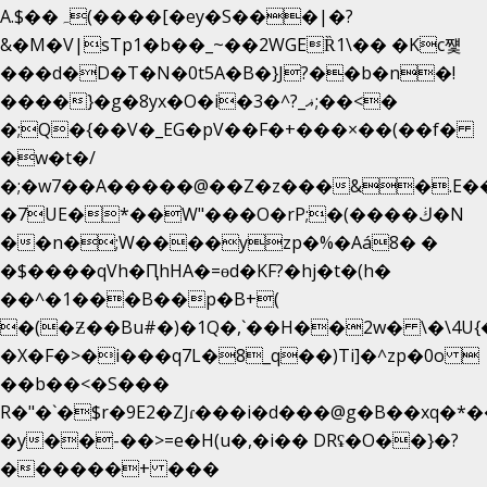
A.$��ہ(����[�ey�S���|�?
&�M�V|sTp1�b��_~��2WGEȐ1\�� �Kc쩇
���d�D�T�N�0t5A�B�}J?��b�n�!
����}�g�8yx�O�i�3�^?_ޣ;��<�
�;Q�{��V�_EG�pV��F�+���×��(��f�
�w�t�/
�;�w7��A�����@��Z�z���&�.E�
�7UE�*��W"���O�rP;�(����ڬ�N
��n�;W����yzp�%�Aá8� �
�$����qVh�ԤhHA�=ɵd�KF?�hj�t�(h�
��^�1���B��p�B+(
�(�Ƶ��Bu#�)�1Q�,`��H��2w� \�\4U{
�X�F�>�i���q7L�8_q��)Ti]�^zp�0o 
��b��<�S���
R�"�`�$r�9E2�ZJɾ���i�d���@g�B��xq
�y��-��>=e�H(u�,�i�� DRʢ�O��}�?
������+ ���