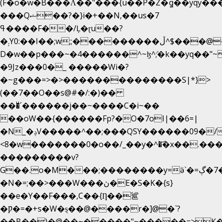
(F�o�w�B���Ʌ��"���{u��P�Z�ީq��yqy����ܙ��=��x���>����
���Qޝ��?�}i�+��N,��us�7
ߟ����F��/Ļ�ɽu��?
�܄Y0:��I��;w;;���������ڵ^$�͏��@�����֡�t��v�_�:G���i;GWR�n4�gO������?
D�w��p���~�4������^~ɮ^ܺ;�k��yq��"~
�9Jz���0�_ �����Wi�?
�~g���=>�>��������������S|*}>
(��7��O��s@#�/:�)��
���ͧ՛������j��~����C�i~��
��oW��{������Fp?�O�7oI|��6=|
�N_�ݚV�����^��;���QSY������09�/nV{���o_�+�����k��.�/>�N�����N�jO���^�]
<8�w�������0�o��/_��y�^�͝�x��.����7��h
���������v?
G��.o�M���;��������y=ӛ`�=ݳ�7�ڳ�
�N�=;��>���W���ڽ�E�S�K�{s}
��e�Y��F���,C��{Ƞ��䣉
�Ƿ�=�+s�W�ȿ��@����r�]@�`?
��B��)�@��~�����"~�����=>K�x