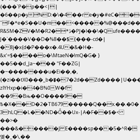
{���`P�p��<||
�6��p�y%D:�\�4��r e�y�#eC��
ˇF�*e�S��U�m��<�����%@���d��
R&SM�ZV�M�R2�*ڏ�PJ�l��\�Qufe����<�l���
J�`����V��D�%8��$(���-cd�|
�8j�x{d�P���x�.4U�&�H�-
&x'=$����o�\MtaeN�!mQ�G� }
��5��ԁ_Ja~��� "F��ZG|
�~�������u�Ei��,�,
{�zi��tX0���_b��̘�7�2d��Zd����|U��
zlYHxp�i�4�B%0W�f
��9�Bњ��O����9�
Ѣ�X��D�2�TB679 �����Q��x.��.�0�
3hLQ�L��ND�Ȫ��Ux-|A�F��$�<
��>�
���&�����J E����sp���5�^R�
옞�_�\,��