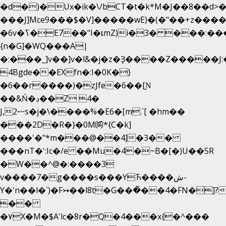
�d�)�Ux�ik�\/bCΤ�t�k*M�J��8��d>�%
���J]Mce9���$�V]�����wE)�(�"��+z����
�6v�ߖ�E7��"I�ȶmZ)i�3� ���:���,
{n�G]�WQ���A|
�:���_]v��]v�l&�j�z�Ҙ����Z�����J
4Bgde��EXfn�:I�0K�}
�6��r����)�zJfe�6��[Ɲ
��&Ń�ڊ��Z 4�
J,ޟ2s�j�\����%�E6�[m.`[ �hm��
���2D�R�}�0M㉀*{C�k]
��
��'�"*m���@��4]�3��
���nT�':Ic�/e ��Mu�4�~B�[�)U��5R
�W��^@�:����3
v����7�g����s���YЋ����ش-
Y�'n��l�`)�F↣��l8t�G���͑��4�FN�]?
��
�۷X�M�$A'lc�8r�Q�4���x{�^���