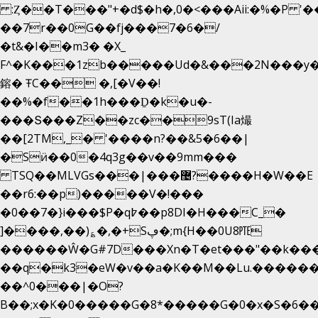
:Ȥ��T���"+�d$�h�,0�<�
��Aii:�%�P 
��7r��0G��fj���7�6�/
�t&�I��m3� �X_
F^�K���1zb�����Ud�&���2N���y�
鎔� ŦC�� �,[�V��!
��%�f��1h���Ḏ�k�u�-
���Տ���Z��zc��9sT(Ia熶
��[2TM,_� '����n?��&5�6��|
�Sӥ��0�4q3g��v��9mm���
TSQ��MLVGs���|���޴?����H�W��E
��r6:��p)�����V�!���
�0��7�}i���$P�q߈��p8DI�H���C_�
]����,��)؏�,�+Sڥ�;m{H��0U8㉐
������Ŵ�G#7D���Xn�T�et���"��k����5
��q�k3�eW�v��a�K��M��Lu.�������
��^0���|�O?
B��;x�K�0�����G�8*�����G�0�x�S�6��