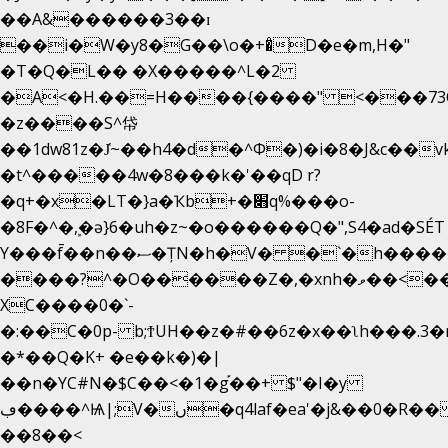
��A&������3��ɪ
��i�W�y8�G��\o�+�̊D�e�m,H�"
�T�Q�L�� �X�����^L�2
�A<�H.��=H����{����" <���73O�
�z����S^帒
��1dw81z�J̔~��h4�d�
^Φ�)�i�8�J&c��
�t^�����4w�8���k�'��qD r?
�q+�x�LT�}a�Ҡb+�׋q%���o-
�8F�^�ܾ,�ә}6�uh�z~�o������Q�",S4�ad�SÉ
Y���f̄��n��ސ�ȚN�h�V� �`�h�����|
����?^�O������Z�,�xnh�ވ��<���u4Ɠ��+�
XC����0�`-
�:��C�0p- b;ϮUH��z�#��6z�x��ʅh���.3
�*��Q�K+ �e��k�)�|
��n�YC#N�$C��<�1�g֡��+ $"�I�y
ڢ����^Ѩ|;V�ں�q4laf�ea'�j&��0�R�� J0O
��8��<