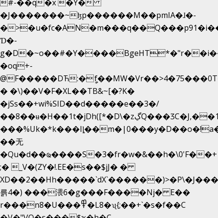
#-��q�x �Y�
�J�������~ɮp������M��pmIA�ɺ�-
�>�u�fc�AN�m���q��Q���p91�i�
Ɗ�-
g�D�~o��#�Y����BgeHT*�"r��i��[
�oq+-
@F�����DЋ:�ީf��MW�Vr��>4�75���0T�
� �\)��V�F�XL��TB&~[�?K�
�jSs��+wi%SID�� d�����e��3�/
��8��ʉ�H��1t�jDh([*�D\�zڲQ���ӠC�J,��1���eJ��U��j�\���&�6­
���%Uk�*k���Iȴ��m�|0���y�D��o�!a�
��无
�Qu�d��ҩ�󠬸���S�3�fr�w�&��h�\0'F��+1rBaj����O$ݓ�0�ڳ�����+���6_�CPB�ˁ>׋�DAR�1qU$���
;� _V�(ZY�!.EE�s��$jJ� �
XD��2��Hh�����`dX`������)>�P\�J��
륽4�) ���渨6�g���F����Nj� E��
r���n8�U���߾�L8�ʯ{;��+`�s�f��C
�V�"VQ�s���$ҡ�h�C