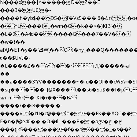
N���q��|^�����D�Z��E
���3�U0;�-
����h�yb$��DS�f�Vs5���l6�&r{ �o
�^L}���I_�wm�G�k��>�)KIB'�
�L�9�A4d������G���7��V� �
�w�}��
afAJ�ET�y��`z$W'̮��O;�ny_���Q����
ʋ��$UV˩�-
�L����Z��AY��~ rԮ`�����-a!
��
��a����3'YѴ�������~�˖u��O[��cW5\=�SI��
�sq�����_}@X���t��s6�So$��l�pQ
놀r m'6n�_X}�i���B/
����\��i8����:�-
����V_�l1l�c@��#�f��FK��#QC��
E�n�J!@e40�� �O.��̍-˕���P�'�agv�g"�ځ!
���)j<5������;�f��aX���_�s��?