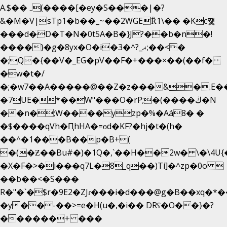
A.$��ہ(����[�ey�S���|�?
&�M�V|sTp1�b��_~��2WGEȐ1\�� �Kc쩇
���d�D�T�N�0t5A�B�}J?��b�n�!
����}�g�8yx�O�i�3�^?_ޣ;��<�
�;Q�{��V�_EG�pV��F�+���×��(��f�
�w�t�/
�;�w7��A�����@��Z�z���&�.E�
�7UE�*��W"���O�rP;�(����ڬ�N
��n�;W����yzp�%�Aá8� �
�$����qVh�ԤhHA�=ɵd�KF?�hj�t�(h�
��^�1���B��p�B+(
�(�Ƶ��Bu#�)�1Q�,`��H��2w� \�\4U{
�X�F�>�i���q7L�8_q��)Ti]�^zp�0o 
��b��<�S���
R�"�`�$r�9E2�ZJɾ���i�d���@g�B��xq
�y��-��>=e�H(u�,�i�� DRʢ�O��}�?
������+ ���