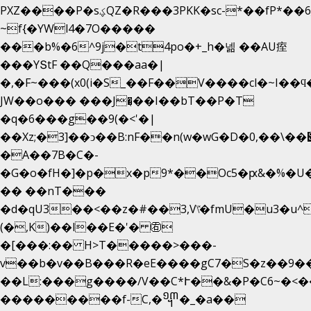
PXZ����P�sؼQZ�R���3PKK�sc-*��fP*��6_̦Q���H�hl��a��j��dӤ�ܥ�Ք�7�)S�_3y��@�n-
~f{�YWl4�7O�����
���b%�6^9j�t4po�+_h�넮 ��AU痓
���YՏtF ��Q���aa�|
�,�F~���(x0(i�S_��F��V����cl�~I��ϥ
JW��o��� ���J�̖��I��bT��P�T
�q�6���g��9(�<'�|
��Xz;�3]��ͻ��B:nF��n(w�wG�D�݌��\��,0"�
�A��7B�C�-
�G�o�fH�]�p�x�p9*��Oc5�ԗ&�%�U
�� ��nT���
�d�qU3��<��z�#��3,V\̽�fmU�u3�u^
(�,K)��l��E�'� ㊨
�[���:�� H>T�����>���-
v��b�v��B���R�eE����gC7�S�z��9�
��L:���g����/V��C*Ւ��&�P�C6~�
<�
���������f-C,�᧭�_�a��