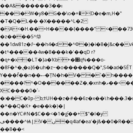
��A&������3��ɪ
��i�W�y8�G��\o�+�̊D�e�m,H�"
�T�Q�L�� �X�����^L�2
�A<�H.��=H����{����" <���73O�
�z����S^帒
��1dw81z�J̔~��h4�d�
^Φ�)�i�8�J&c��
�t^�����4w�8���k�'��qD r?
�q+�x�LT�}a�Ҡb+�׋q%���o-
�8F�^�ܾ,�ә}6�uh�z~�o������Q�",S4�ad�SÉ
Y���f̄��n��ސ�ȚN�h�V� �`�h�����|
����?^�O������Z�,�xnh�ވ��<���u4Ɠ��+�
XC����0�`-
�:��C�0p- b;ϮUH��z�#��6z�x��ʅh���.3
�*��Q�K+ �e��k�)�|
��n�YC#N�$C��<�1�g֡��+ $"�I�y
ڢ����^Ѩ|;V�ں�q4laf�ea'�j&��0�R�� J0O
��8��<