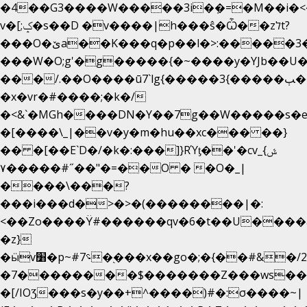
�4��G3����W�����3i�ܼ�=�M��i�<��&
v�[;ݤ�s��D �v����|h���ŝ�Ѽ��zלt?
���O�ێa��K���q�p��l�>:�����3�~��}
���W�O;g'�g�����{�~����y�YJb��U
���/.��O����ū7`lg{�����3{�����ﭓ��ltr
�x�vr�#����;�k�/
�<&`�MGh����DN�Y��7g��W�����s�
�[����\_|��v�y�m�hu��xc��� ��}
�� �[��E`D�/�k�:���]}RΎƫ��'�cv_ݜ}
��˝#�����۷O � �O�_|
��=�
����\���?
���i���d�>�>�(��������|�:
<��Zo����Ϋ#������qv�6�t��U����a�
�z}
�ӹv׸�p~#؝7�֭���x��go�;�{��#&�/2���j���pO����/^�<�>ޝx7O�"\%�����cKy{���N������/
�7��������$�������Z���ws���.
�[/IOƷ���s�y��+^����)#�:σ����~|