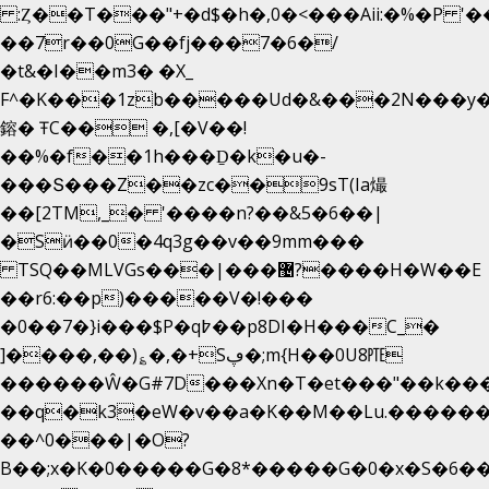
:Ȥ��T���"+�d$�h�,0�<�
��Aii:�%�P 
��7r��0G��fj���7�6�/
�t&�I��m3� �X_
F^�K���1zb�����Ud�&���2N���y�
鎔� ŦC�� �,[�V��!
��%�f��1h���Ḏ�k�u�-
���Տ���Z��zc��9sT(Ia熶
��[2TM,_� '����n?��&5�6��|
�Sӥ��0�4q3g��v��9mm���
TSQ��MLVGs���|���޴?����H�W��E
��r6:��p)�����V�!���
�0��7�}i���$P�q߈��p8DI�H���C_�
]����,��)؏�,�+Sڥ�;m{H��0U8㉐
������Ŵ�G#7D���Xn�T�et���"��k����5
��q�k3�eW�v��a�K��M��Lu.�������
��^0���|�O?
B��;x�K�0�����G�8*�����G�0�x�S�6��