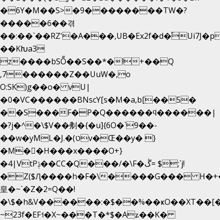
�6Y�M��S>�9��������TW�?
�����6��겪
��:��`��RZ'�A���,UB�Ex2f�d�֠Ui7J
��KԽa3
z����bSȬ��S��*�!+��Q
,7������Z��UuW�,o
O:SK)g��o� vU|
�0�VC������BNscY[s�M�a,b[��5�
��S���F�P�Q������ϥ������|
�?j�^�\$V��刜�{�u]{6O�`9��-
��w�yML�J.�(טv�Œ��y� }
�M��H���x����O+}
�4|VtPݙ��CC�Q���/�\F�ڴ= $;`j!
�Z($Ӆ����h�F�\����G��� H�+
皇�~`�Z�2=Q��!
�\$�h&V������:�$��%��ҝO��XT��[�
~23f�EF˦�X~���T�*$�Aʑ��K�