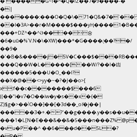
�`�����G~I�^�Q�IZ��7�9����-�
�|
�������:���O�Q�\�71�Q&�7�`�
��l�3A>��r�M����$���yҢ����1�B��
���+DZ^��^Ə����슝
�6�uū�%`V.N�\�XW)���*�G����/̨��?�/
��9�
�'�B�&����j�5V�C���$���RB��
���Q��W�L�����[��W/?��I�凷
������5���U�O_��I?
��X�@��<>yy�~�?�J��o>[
x:f��c�������$���6
((��"i�v7�O��iw�y�s��x�{�
Z}$g�>��ݳO��]��[�3d��_oަi�j��|
�����3�+.�?'��g����.y��s��u�
���1�L[N�E���&��&�S���n���Z% @p
�vu�P��^ ��6���d��5L�?
�R�