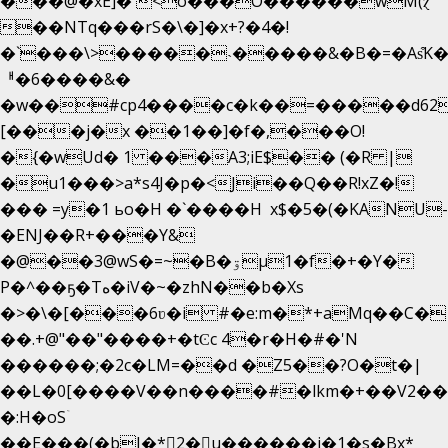
���@�xE]� <o���O�֙�����wM(ɀ
��NTq���rS�\�]�x+?�4�!
�`���\>�����˴�����&�B�=�As͒K
ᅢ�6����&�
�w��#cp4����c�k��=�����d62
[���j�x ��1��]�f�,���O!
�{�wUd� 1 ���A3;iE$�� (�R |
�u1���>a*s4J�p�<Ji��Q��R!xZ�!
��� =y�1 ьo�H �`����H x$�5�(�KANU-
�ENJ��R+���Y&
�@��3@wS�=~�B�ۊµ1�f�+�Y�
P�^��ҕ�Tە�iV�~�zhN��b�Xs
�>�\�[���6ʋ�i #�e:m�*+aMq��C�
��.+@"��"����+�tϾc 4�r�H�#�'N
������;�2c�LM=��d �Z5��?O�t�|
��L�0[����V��n����#�lkm�+��V2���
�:H�oSۤ
��E���(�bJ�*2�u������i�1�s�Bx*