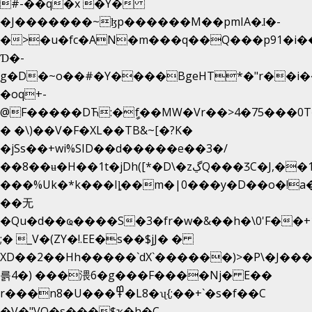
#-��q�x �Y�
�J�������~ɮp������M��pmIA�ɺ�-
�>�u�fc�AN�m���q��Q���p91�i�
Ɗ�-
g�D�~o��#�Y����BgeHT*�"r��i��[
�oq+-
@F�����DЋ:�ީf��MW�Vr��>4�75���0T�
� �\)��V�F�XL��TB&~[�?K�
�jSs��+wi%SID�� d�����e��3�/
��8��ʉ�H��1t�jDh([*�D\�zڲQ���ӠC�J,��1���eJ��U��j�\���&�6­
���%Uk�*k���Iȴ��m�|0���y�D��o�!a�
��无
�Qu�d��ҩ�󠬸���S�3�fr�w�&��h�\0'F��+1rBaj����O$ݓ�0�ڳ�����+���6_�CPB�ˁ>׋�DAR�1qU$���
;� _V�(ZY�!.EE�s��$jJ� �
XD��2��Hh�����`dX`������)>�P\�J��
륽4�) ���渨6�g���F����Nj� E��
r���n8�U���߾�L8�ʯ{;��+`�s�f��C
�V�"VQ�s���$ҡ�h�C