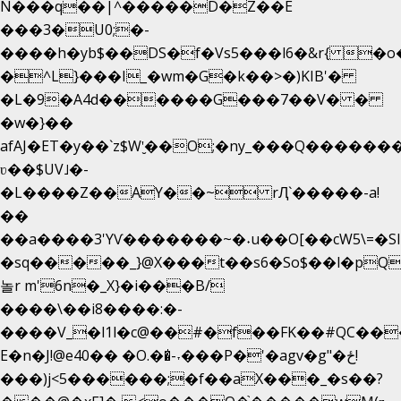
N���q��|^�����D�Z��E
���3�U0;�-
����h�yb$��DS�f�Vs5���l6�&r{ �o
�^L}���I_�wm�G�k��>�)KIB'�
�L�9�A4d������G���7��V� �
�w�}��
afAJ�ET�y��`z$W'̮��O;�ny_���Q����
ʋ��$UV˩�-
�L����Z��AY��~ rԮ`�����-a!
��
��a����3'YѴ�������~�˖u��O[��cW5\=�SI��
�sq�����_}@X���t��s6�So$��l�pQ
놀r m'6n�_X}�i���B/
����\��i8����:�-
����V_�l1l�c@��#�f��FK��#QC��
E�n�J!@e40�� �O.��̍-˕���P�'�agv�g"�ځ!
���)j<5������;�f��aX���_�s��?