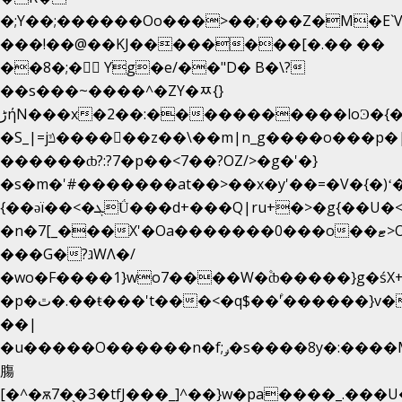
�;Y��;������Oo���>��;���Z�M�E
���!��@��KJ��������[�.�� ��
��8�;�򜸥 Yg�e/��"D�
B�
\?
��s���~����^�ZY�ﾹ{}
����������loϿ�{�nl^<�گ;��#�c��s.^^~�qF��w
ڑήN���x�2��:�
�S_|=jݿ������z��\��m|n_g����o���p�|
������ȸ?:?7�p��<7��?OZ/>�g�'�}
�s�m�'#�������at��>��x�y'��=�V�{�)ʻ
{��ǝï��<�ܓǗ���d+���Q|ru+�>�g{��U�<�������x���U��?
�n�7[_���X'�Oa�������0���o��ޓ>O�ޝ�>
���G�?גּWΛ�/
�wo�F����1}wo7����W�۫ȸ�����}g�ś
�p�ٿ�.��ŧ���'t���<�q$��۫'������}v����ݚ�F��{����:l��ɞ�N����~�>|
��|
�u�����O������n�f;ݛ�s����8y�:����M�
膓
[�^�ѫ7�͕�3�tfJ���_]^��}w�pa����_.���