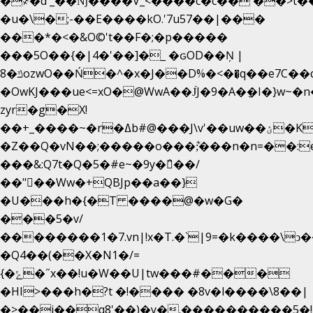
�
҂�d'_��ǋ����V_<����c�c��`��>t�
�u�\�;-��E����kO.'7u57��|���
���*�<�&O©'t��F�;�p�����
���5O��{�|4�'��]�_ �ԍOD��Ņ |
ݿ�8ozwO��Ń�^�x�J��D%�<��͉q��e7C��q�ȝNמ��t'h������hǛ���<�NN޸|
�OwKJ���ue<=xO�@WwA��J́J�9�A�݈�I�}w~�
zyr�g�X!
��+_����~�r�ߡb#@���J\v'��uw��ؽ�Ko�d4�۵��v�t.���݁w����}_}9��ĭ��
�Z��Q�vN��;�����o���;͋���n�n=��:e:�݋'�3:�_
���&:Q7t�Q�5�#e~�9y�݅󈽻��/
��"��Ww�+QBJp��a��}
�U���h�{�T ����@�w�G�
���5�v/
��������1�7.vn|!x�T.�`|9=�k����\ͻ��ߏ��9B
�Q4��(��X�N1�/=
{�ݻ�˝x��!u�W��U|tw���#���
�HI>���h�?t �!���� �8v�l����\8��|
�>��j��q8'��)�y�.����������5�!