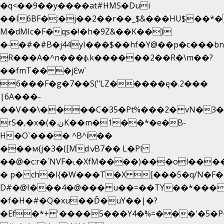
�q<��9��y����at#HMS�Dui
��I6BF�;�j��2��r��_$&���HU$��*
M�dMIc�F�qs�!�h�9Z&��K��}
�˗�#�#B�j44yI���$��hf�Y@��p�c���b
̟R���A�^n���ɸ.k������2��R�\m��?
��fmT�� �jԐw`
6���F�g�7��S("LZ�����ę�.2���
|6A���-
��V��\����C�35�Pt%���2� vN�3��
rS�,�x�(�.نK��m�1��*�e�B-
H�O`���� ^B^i��
���м{j�3�([MdݍB7�� L�Pl
��@�c:r�`NVF�˪�XfM����)���ol���
� p� ch�l{�W���T�X [���5�q/N�F�
D#�@I���4�@��� u��=��TY��*���
�f�H�#�Q�xu��Ď�uY��|�?
�Ef�*+ '����5���Y4�%=���'�5�