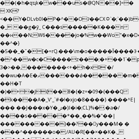
��(�h�qҵk� w���us�@QN��]=�
 XK?
<��iY�DLvb0l�P�^��Oʔ��CX۝`�;`��)b���'�p�&v5(�
�_ ��g�ӯ_ C���s�����K���n
��н��N;W6����jo�%w��Wo"�x�D
��^�}
�5��
_�ˇ�[�=rQ.���\m�o�����Ǐ����ꗿ�
�^��w�c�C����z���;�+��1`�p
3�>��,�������<+�h�x0`�/
��wu�A�E�ޥ������ǿ������m��d�C��9��e�D��1�2�/
��H�T
�)�+�J{��8�{�z=�09�{���Q
�k����A�_V'_`#�!�xjo�8����} ����^E|
��� ��J���x�Y�ݜ�}I�i�;CL}%�.�a�/
����s�����*��_��%�"��|
���������)��?��򥞾y���M� �
���^������o�;/AU�R[��×��K�._