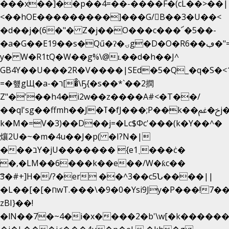
���x��]��p��4=��-����F�(cL��>��|
<��hOE���������]���G/B��3�U��<
�d��j�(6�"� Z�j��O���c���՜�5��-
�a�G��E19��s�Qű�ʔ�ۍg�D�O�Rڢ��6�"=Uh����
y� W�R1tQ�W��g%\@ʟ��d�h��J^
GB4Y��U���2R�V����|SEd�5�Q_�q�S�<1
=�헆gЩ�a-�ר[�̐\Ҕ{�s��*`��2撋
Z"�'��h4�i2w��z����A#<�T��/
��ql'sg��ffmh��J�ߠ�fJ���;P��k��خ�ﰬj��0��E8��6G���գN9?
k�M�=V�3)��D��j=�Lc$Φc'���(k�Y��^�
爙2U�~�m�4u��J�p( �I?N�|
���בY�jU������� {e1ˏ���ċ�
�,�LM��6���k��e��/W�ƙc��
͞3�#+]H�/?�er ��^3��c5Ն����||
�L��[�[�חwT.���\�9�0�Ysi9Jy�P���!7���,�>�P�z�k��-
zBI}��!
�lN��7�~4�i�x����2�b'\w[�k����