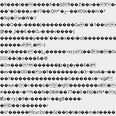
�9���t������S��]2ܰ9��Z��o��Y�
��"�O���ዽ�V7��;Qh*'�ݗ~��XO{k��h/�?
�Sq)�w�W�'/
�v�O��މ����J��������Gϻ�`�1��s�\����'�I���ݭE��~%��;]���M|szvѺ5
컏��_}��6.��Oދ�;��v����|
�����ۖ���p���'��o�x��i�o]��������
�����ޗ_�~}
��S����z��Jݧ�����=xz|sܼ{��Źd��Gw�����n~
𳏮 ��{�o���&�쮸
�󧽑m���^�������̺z�g�y��š�}
�ev���OO��o�F�������u�3~�tw&�=
��?��������������G�����x�~x\߽]ߝ
��xտ�:�>���ӧ�ܷ�Ӈ�������ο8���I�
#����<�^\%��N�O&W��77��E�E6J�έN
㫝s�;=y|�9�r����I+��gB����-
�D��z������/
�o"�����cur2iz��G{��b�t�d��m�d����]�h