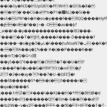
��(�Ѹ�N3)�UpG6�PWr �5&�8�
��h�'��CG�a*b�P1�꘯&L]��5(��
�sλ�cFW`ͦ�k�H�eo�p���f��RQQ����hlyP8@�CV�*
�j�i4�?��|=� -O�as��þ?
_w��\�.�y�������������iB2���-
ʽ��� ��T�j_����A���-D�����?
��t��~�s�g�م�3L�\���ƑߛNoaNٮ�7.��K�h8K�Ύ���haB��#��>�b�#�f�<��
� �RA��q�],%��`#�{��P����K��!
��mTJ�Q�G>:c䧣
��yS��G"6����Cf�T�l�U�I?
n���P�0�u��G�FK"r:[�ՠ�j?
2 T�2�e�ay�`Y��7�U-�}}EEǮ�!
��6$�����S*�k�{�|0����ƈ�
�qa�(d���5
;���1rZ� #���\��
K{���*P�B@�d
���Ջ�e(������Q�5m�-&����a?
�Jb2IW�~y�y2���]-� �fB�[+Kf��T�T-