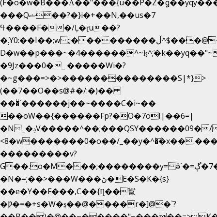
(F�o�w�B���Ʌ��"���{u��P�Z�ީq��yqy����ܙ��=��x���>����
���Qޝ��?�}i�+��N,��us�7
ߟ����F��/Ļ�ɽu��?
�܄Y0:��I��;w;;���������ڵ^$�͏��@�����֡�t��v�_�:G���i;GWR�n4�gO������?
D�w��p���~�4������^~ɮ^ܺ;�k��yq��"~
�9Jz���0�_ �����Wi�?
�~g���=>�>��������������S|*}>
(��7��O��s@#�/:�)��
���ͧ՛������j��~����C�i~��
��oW��{������Fp?�O�7oI|��6=|
�N_�ݚV�����^��;���QSY������09�/nV{���o_�+�����k��.�/>�N�����N�jO���^�]
<8�w�������0�o��/_��y�^�͝�x��.����7��h
���������v?
G��.o�M���;��������y=ӛ`�=ݳ�7�ڳ�
�N�=;��>���W���ڽ�E�S�K�{s}
��e�Y��F���,C��{Ƞ��䣉
�Ƿ�=�+s�W�ȿ��@����r�]@�`?
��B��)�@��~�����"~�����=>K�x