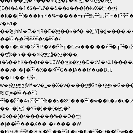
�i�L���i<���4u�p�eL �kb�g
]E�ǁ�&�1 6$�-"ڰ��&��z���]�kvX� �
�K��J���km*�%+����+m8vut`~�f�޶C
/�B1�
��!hM�E\�^jR�E���$�f�"�Y[�;J����,
���ֲ��\��/
��n�s4O�GT\�V�*p�ᑕzӵ���I��)�q�u
� ̀k�ϓ� ��eKj��:��,
(�\��hK���r��Ʉ3W�s��D�tM�>Ʃ1����/
��v�"�|��X��KG��JA��tY�u�D兀
��L1��OS۔
w�ځM*�v�_��X�v����IGh�+$�G���]e�`�I�n��YzeU('Lr�2���l�Tnx��hm�B��,�,�E��_��ֲ
䩡Ơ˼=���
���4m8��s�8\"����w��k�a�e�s\n
��=�}.-�YS�)��{��?
ʜ0k��(�\������%��O�
�į�����X��_�>̲���I�W
�Pc%ڨQA�gOg���jL�je�K˗��O��w��m��)��_��Rߊu>