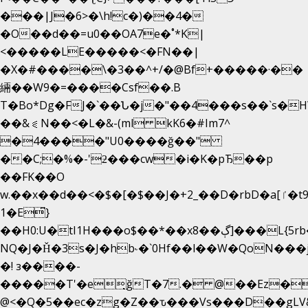
���|J�6>�\h!c�)��4�
�O��d��=u0��OA7e�˚*K
|
<�����LE�����<�FN��|
�X�#����\�3��^+/�@Bf+�����·��
緉��W9�=����Csf��.B
T�Bo*Dg�FJ�`��Ն�j�"��4���s��`s�HWm��g'
��&⪗N��<�L�&-(ml kK6�#Im7^
�4����"U0����ğ��"
��C;�%�-'ƻ���cw�i�K�pЂ��p
��FK��O
w.��x��d��<�$�[�$��J�+2_��D�rbD�a[ٵ�t9?
1�E͆}
��H0:U�tI1H���o$��*��xڳ��8]���L{5rb�����b
NQ�J�Ȟ�3s�J�hb˞�`0Hf��l��W�QoN��
�! з����-
�����T'�e͉ğT�7.� @��Ez�
@<�Q�5��ec�zg�Z��ԏ���Vs���D��gLV