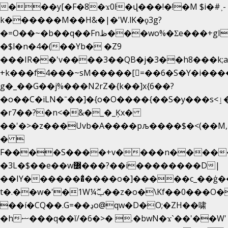
���y[�F�8�ϫ0ŀ�վ���!�!�M $i�#˲-
k������M��H&�|�'W.lK�ϙ3g?
�=O��~�b��q��Fnظ���wo%�Ʃe���+gI��9��4�Y6M����E��Yg����R�� P�Ȇ����w��+'�w��Q��p
�$l�n�4�(��Yb� �Z9
���IR��'v����3��QB�j�3��h8���k;
+k���f4Ԏ���~sM�����[=��6�S�Y�i���
g� _��G��j%���N2rZ�{k��]x{6��?
�o��C�iLN�ˉ��]�{o�O����{��S�y���s<ٳ���������:��;W��}
�r7��?�n<�&�_�_Ķx�
��'�>�z���Uvb�A����pљ����$�<(��M,�~ݏ�'�u����>�
� 
F����S����+v����n����
�3L�$��e��w߼���?��i��������D|
��IY�������͛����o�]�����c_��ģ��
t�.��w�'�1W¼ݕޮ��z�o�\Kf��0���O
��í�CQ��.G=��ڍo@qw�D�O;�ZH��啸
�hޟ���q��ĭ/�6�>� .�bwN�ϫˋ��'��W'