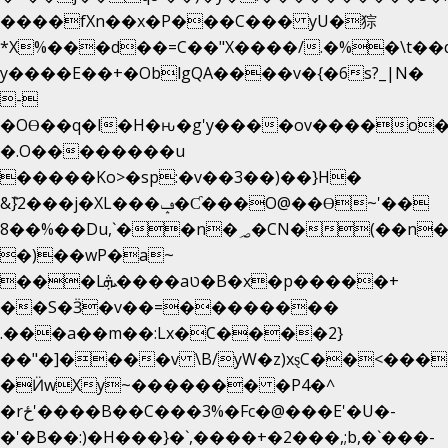
����fXn��x�P���C��� yU�猔
*X%���d��=C��"X����/.�%�\t��
y����E��+�OblgQA����v�{�6s?_|N�
-
�OƟ��q�l�H�ԋ�g'y����ov����o
�.O��������u
�����Ko>�sp:�v��3��)��}H�
&݉}2���j�XL���ݡ�Ƈ���O@��Ɵ~'��
8��%��Du,`��n�؃�CN�(��n��ւ���B�9��
�)��wP�a~
���Lܞ����aט�B�x�p�����+
��S�Ӟ�v��=��������
.���a��m��:Lx�C����2}
��"�]����v \B/yW�z)xȿС��<���
�Ӥw
Xy~������� �P4�^
�rځ'����B��C���3%�Fc�@���E'�U�-
�'�B��:)�H���}�`,����+�2���,;b,�`���-