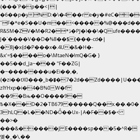
{���`P�p��<||
�6��p�y%D:�\�4��r e�y�#eC��
ˇF�*e�S��U�m��<�����%@���d��
R&SM�ZV�M�R2�*ڏ�PJ�l��\�Qufe����<�l���
J�`����V��D�%8��$(���-cd�|
�8j�x{d�P���x�.4U�&�H�-
&x'=$����o�\MtaeN�!mQ�G� }
��5��ԁ_Ja~��� "F��ZG|
�~�������u�Ei��,�,
{�zi��tX0���_b��̘�7�2d��Zd����|U��
zlYHxp�i�4�B%0W�f
��9�Bњ��O����9�
Ѣ�X��D�2�TB679 �����Q��x.��.�0�
3hLQ�L��ND�Ȫ��Ux-|A�F��$�<
��>�
���&�����J E����sp���5�^R�
옞�_�\,��