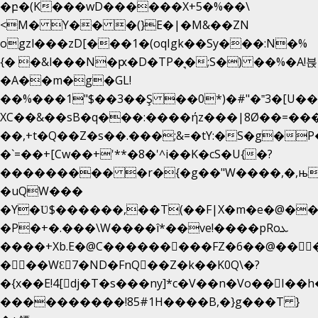
�բ�(K���wD������X+5�%��\
<M� Y�� �(}E�|�M&��ZN
ogzl���zD[���1�(oqIgk��Sy���:N�%
{� �&l���N�ԗ�D�TP�͉�;S�) ��%�A!븑
�A��m�g�GL!
��%���1"$��3��Ş ��0*)�#"�˭3�[U�
XC��&��sB�q���:����ήz���|8Ø��=��
��,+t�Q��Z�s��.���;&=�tY:�S�g�P
�`=��+[Cw��+'**�8�'^i��K�cS�U{�?
��������� �r�{�g��"W����,�,њ
�uQW���
�Y�Ʋ$������,��T(��F|X�m�e�@��
�P�+�.���\W����î*��ve!����pRoܥ
����+Xb.E�@C���������FZ�6��@���
���WƐ7�ND�FnQ��Z�k��K0Q\�?
����������!85#1H����B,�}g���T }