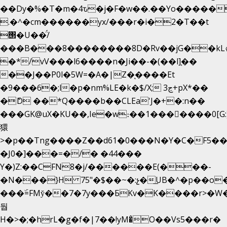
��Dy�%�T�m�4ԏ�j�F�w��.��Yo�����
.�^�cm������yx/���r�i�2�T��t
΢�U��̈́/
���B���8��������8D�Rv��jG��kL
�*/vV���l6����n�Ji��-�(��l]֚��
��J��P0l�5W=�A�|Z�ͅ����Et
�9���6�;l�p�nm%LE�k�$/X; ڃ3+pX*��
�ެD ��*Q����b��CLEa'J�+�:n��
���GK@uX�KU��,Ie�w։��1���􆆕����0[G:
獧
>�p��Tng����Z��d61�0���N�Y�C�F5��
�J0�]���=�/� �44���
Y�)Z:��CFN8�j/������E(���-
�N���}H 75"�$��~�:չ�͟UB�^�p��o
���ۜ=FMy̌��7�7y���БKv�K����r>�W�
둽
H�>�;�hrL�g�f�|7��!yM�̊O��Vs5���r�