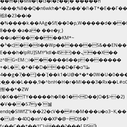
��m�{�Mw�ˡ(�l3�l�z��J� �����h
4���;%8��Q�n6wkh�*�Za��'�I\�Τ*�E��Γ��
袛8�23��i�
�%����k.��AAg�5f(��0�p,W�����d�:�
8��� �a�a� ��e�y˿}
��u�������KM*~
�ׯ�c)��ȣ��Wp������5&��EN����*�&&6F��Le��~�P�άv����ui?
E���h�!pRU]SMY֏dI�4S)��ܢ��X��
z^8G=EM҉i� �����6��p�������
+�L�_�*�F�D���D�F�o"ظ!
�4�g�7֦�� J��`[��k1�U@�*�*�0W�U�0����_������äp�)2>�`@n����5DW˃��
;�͟�.�i�L���,9�^bnH�H�r�MI���3�Rx��L#o0d
揯!��*�ZW
{�K��TY�����h�R�1�<D��JO�$>�2}
�V���57y�`뉋
endq�SIWfZ"k��22�cV��#n�M���u�o3~K,
� u8~�40Q�xirV��XP�@~iO)$�?
f<��C��*��ƮC}>���?���[ FiSӬ