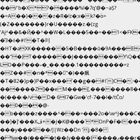
��/'b�X*?�����%l�7q'@�~aȘ?
�=A��}���z�R�!z�;x�k?�ؑօ=
(�Z�������}r�U�����z.�(zg
'Aj^��&�Ҋ��^��W�L��
��5��=��1<�FK
�͂3�ȏ�#l'�T�㺫
�HT�aXK������S�B����ū�9A���E�
��"�)T�������J��������Y\Q�ִ�
LO��P���ކ�_��.���.1���������=z
�Z��#�n�*��"�)��䑺
�T�82�}p�}P��x���`��g��#l`)C�.ʳ
������Z]��e M���[,�������8�
�(���:�/v�D� 6l7�Gw�'cf-7��l�/tĈo/
��0���@-
�b��t��z����^���=���2o�\w^J���C
��]�]'���Xڦ+�J�K@���`*OnP�F�I�����n����ˎ���E>���%
���y���0��/J|Wz��Dn 'j.�8�
�%w��ʃ����t��{y����J����ޕ���r��d�$e҅b�e����