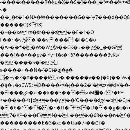
-����;�����R�ku�X��S�]���_�'��6
s�
��_�t�1�NA�W�������G��^y7���d��Q8
�����O}818}
�=��ke'rX�sr���z��E�1�O
F��~�v7y�'��v ���.:�I�G�o
�*ޏ��*��W;�Ww��CK�۽�� �_��G?
���]��=��pv�I^v~t�:�~6?�������3vΚs/
�����S�!�_|
ɚ����+��N�{�Gɫ�qj�g͖�
�~y�Z�Y����k}o�'�����y��{�0{��'ƻw��"��ɷ���]7x��w�b
�ǉ�۱�sCW5.:O݉�����j���2�`�z;#d;V��
����g>�\=��k��3���sսM߼�o?�R+
<�����<}|q���y��'O����;lg^�b�C
��6�^��{�~�Π�*Eȼ�
Ư���g�::�
7�KԳ���E\4��L���.�68���n�`
���������E�3�xo��tta�7-��Ը?�