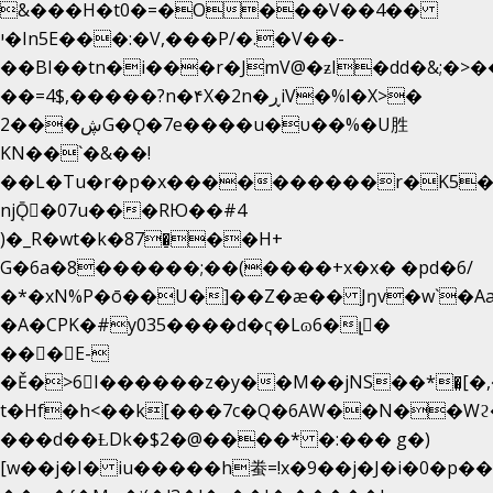
&���H�t0�=�O���V��4��
י�In5E���:�V,���P/�.�V��-
��BI��tn�i���r�JmV@�ƶI�dd�&;�>�
��=4$,�����?n�۴X�2n�ڕiV�%l�X>�
2���ڜG�Ǫ�7e����u�υ��%�U胜
KN��
`�&��!
��L�Tu�r�p�x����������r�K5�
njǬ�07u���RЮ��#4
)�_R�wt�k�87�̠��H+
G�6a�8������;��(����+x�x� �pd�6/
�*�xN%P�ō��U�]��Z�æ�� Jŋv�w`�Aa
�A�CPK�#y035����d�ҁ�Lɷ6�լ�
���E-
�Ě�>6򁊔I������z�y��M��jNS��*�͈[
t�Hf�h<��k[���7c�Q�6AW��N��
���d��ȽDk�$2�@����* �:��� g�)
[w��j�I� iu�����h䖭=!x�9��j�J�i�0�p��