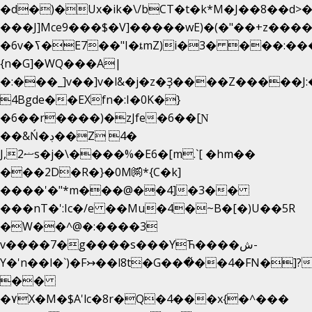
�d�)�Ux�ik�\/bCΤ�t�k*M�J��8��d>�%
���J]Mce9���$�V]�����wE)�(�"��+z����
�6v�ߖ�E7��"I�ȶmZ)i�3� ���:���,
{n�G]�WQ���A|
�:���_]v��]v�l&�j�z�Ҙ����Z�����J
4Bgde��EXfn�:I�0K�}
�6��r����)�zJfe�6��[Ɲ
��&Ń�ڊ��Z 4�
J,ޟ2s�j�\����%�E6�[m.`[ �hm��
���2D�R�}�0M㉀*{C�k]
��
��'�"*m���@��4]�3��
���nT�':Ic�/e ��Mu�4�~B�[�)U��5R
�W��^@�:����3
v����7�g����s���YЋ����ش-
Y�'n��l�`)�F↣��l8t�G���͑��4�FN�]?
��
�۷X�M�$A'lc�8r�Q�4���x{�^���