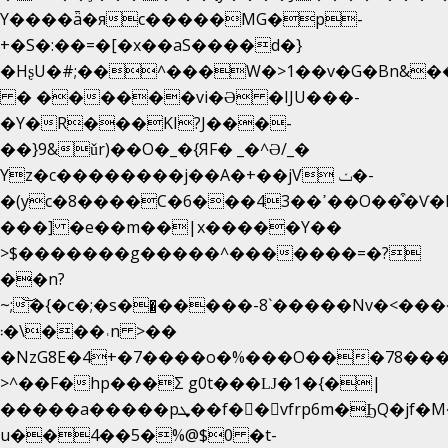
Y����ǟ�яc�����MG�p-
+�S�:��=�[�x��aS����d�}
�HʂU�#;��^���W�>1��v�G�Bn&
� ������vi�Ə �IJU���-
�Y�R���KI?J���-
��}9&ǔr)��O�_�{ЯF� _�^Ə/_�
Yz�c��������j��A�+��jV ݖ�-
�(yc�8����C�6���43��ߴ��O��͒�Ѵ�k��OEX�2�,�)�t��@���aw����;�׷o�_��2�sy��.�=W�n��߃�{4��ߑ��i�8V6v4W�9��s���g�
���] �e��m��|x�����Y��
>$�������g�����^�������=�?
��n?
~;͝�{�c�;�s��̺�����-8`�����Nvߤ����>�
��\�܃�˓n >��
�NzG8E�4+�7����o�%���O���78��
>^��F�hp���Σ g0t���Ǉ�1�{�|
�����a�����pܜ��f��vfrp6m�ϦQ�jf�M����J:�x��-?
u��4��5�%@$0 �t-