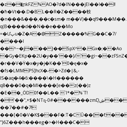
�z��͟пkFZ%AO�?d�IN���jEI��l��l!
�ħ�Vt��.D�BL��R�Z����䡋
�n���&���,��c�sm� m��V)��q!9���M��.
q(B����d��N��e���Mo
=�Ưپu�Z�A�@Z�����%G��C�7/
����l
��^~�j��� J��5pX^�.Gx�;��Ao
�Gy�EKp��2U�y��'��}/'�gi~��zFSnZ�
�r��V�Ÿ�x�y�j�K��`0�ę�x�
�fs�LMMP5]hcX�ޚ�>Zd�|&,-
IS�aq�4�6:����\�H������
q8���0�q�Mߊ����[e��z(��)z
�E��_ӦD0f��L�� `I*� %`T!
�'��",+$�NTȵ-0#������zmDڜ̦�
�
��7��#�7!
���[�0�V�K$���F�:T�CŬ��[�f;��
"}6Z���h���eg�>�H���C�